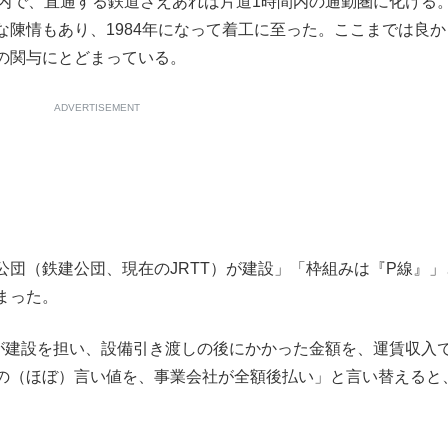
内で、直通する鉄道さえあれば片道1時間内の通勤圏に化ける
陳情もあり、1984年になって着工に至った。ここまでは良か
の関与にとどまっている。
ADVERTISEMENT
団（鉄建公団、現在のJRTT）が建設」「枠組みは『P線』」
まった。
が建設を担い、設備引き渡しの後にかかった金額を、運賃収入
の（ほぼ）言い値を、事業会社が全額後払い」と言い替えると