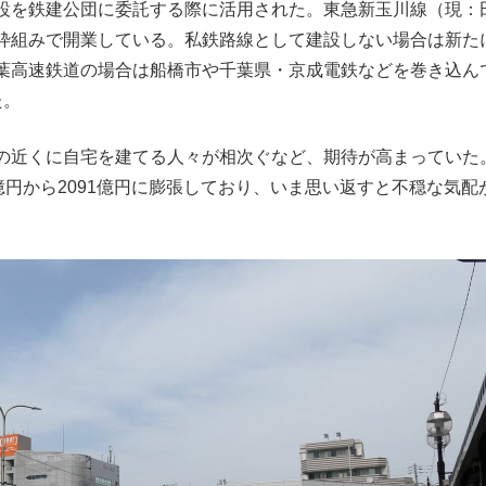
設を鉄建公団に委託する際に活用された。東急新玉川線（現：
枠組みで開業している。私鉄路線として建設しない場合は新た
葉高速鉄道の場合は船橋市や千葉県・京成電鉄などを巻き込ん
た。
の近くに自宅を建てる人々が相次ぐなど、期待が高まっていた
億円から2091億円に膨張しており、いま思い返すと不穏な気配