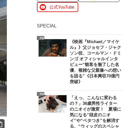
公式YouTube
SPECIAL
PR
《映画『Michael／マイケ
ル』》父ジョセフ・ジャク
ソン役、コールマン・ドミ
ンゴ オフィシャルインタ
ビュー“観客を魅了した名
優、複雑な父親像への想い
を語る”《日本興収70億円
突破》
PR
「えっ、こんなに変わる
の？」36歳男性ライター
のニオイが激変！ 夏場に
気になる“頭皮のニオ
イ”や“ベタつき”を解消す
る、“ウィッグのスペシャ