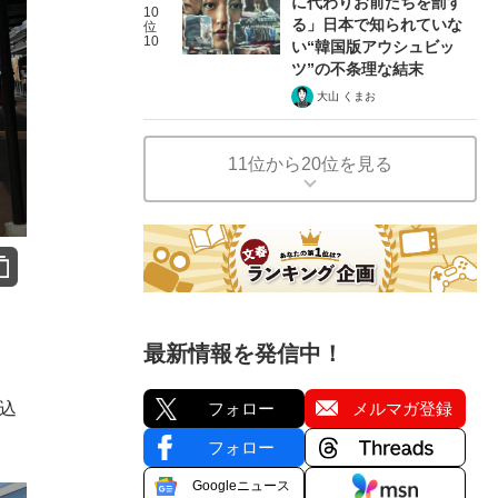
に代わりお前たちを罰す
10
る」日本で知られていな
位
10
い“韓国版アウシュビッ
ツ”の不条理な結末
大山 くまお
11位から20位を見る
最新情報を発信中！
れ込
フォロー
メルマガ登録
フォロー
Googleニュース