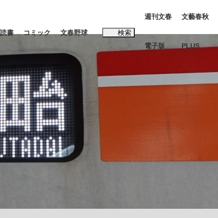
週刊文春
文藝春秋
読書
コミック
文春野球
検索
電子版
PLUS
インタビュー
読書
#松田聖子
本田圭佑が初めて明かした日本代表監督に...
K-POPアイドルたち