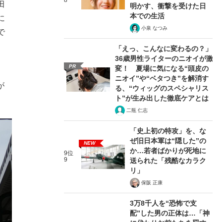
8
田
明かす、衝撃を受けた日
本での生活
に
小泉 なつみ
で
「えっ、こんなに変わるの？」
36歳男性ライターのニオイが激
PR
変！ 夏場に気になる“頭皮の
。
ニオイ”や“ベタつき”を解消す
が
る、“ウィッグのスペシャリス
ト”が生み出した徹底ケアとは
二瓶 仁志
「史上初の特攻」を、な
ぜ旧日本軍は“隠した”の
NEW
か…若者ばかりが死地に
9位
9
送られた「残酷なカラク
リ」
保阪 正康
3万8千人を“恐怖で支
配”した男の正体は…「神