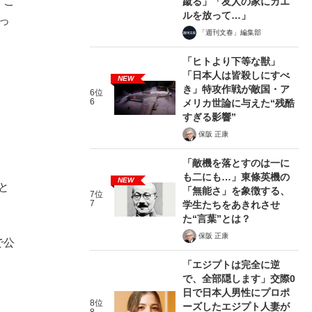
。こ
蹴る」「友人の家にカエ
ルを放って…」
っ
「週刊文春」編集部
「ヒトより下等な獣」
「日本人は皆殺しにすべ
NEW
き」特攻作戦が敵国・ア
6位
6
メリカ世論に与えた“残酷
すぎる影響”
保阪 正康
「敵機を落とすのは一に
も二にも…」東條英機の
NEW
と
「無能さ」を象徴する、
7位
7
学生たちをあきれさせ
た“言葉”とは？
保阪 正康
で公
、
「エジプトは完全に逆
で、全部隠します」交際0
日で日本人男性にプロポ
8位
ーズしたエジプト人妻が