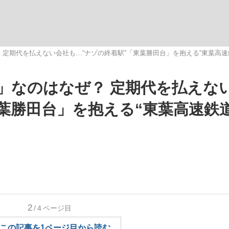
観る将棋、読
 定期代を払えない会社も…“ナゾの終着駅”「東葉勝田台」を抱える“東葉高速
」なのはなぜ？ 定期代を払えな
”の真実 選手が明かす...
「敗因分析は一切聞かれなか
葉勝田台」を抱える“東葉高速鉄
2
/4
ページ目
の国から』倉本聰氏（91...
この記事を1ページ目から読む