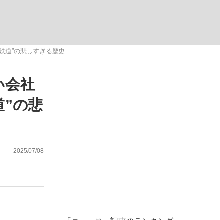
む将棋
鉄道”の悲しすぎる歴史
い会社
った」侍ジャパン選手が証言した“NPB聞...
道”の悲
2025/07/08