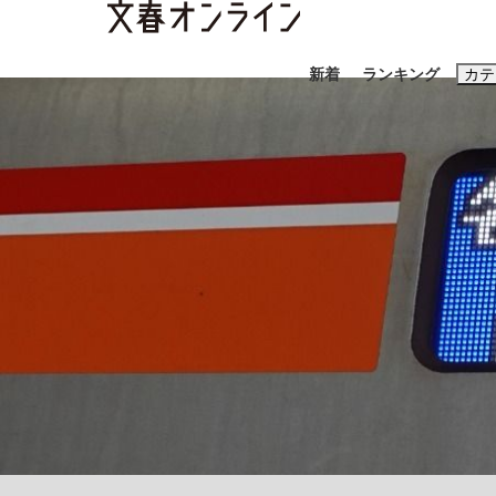
新着
ランキング
カテ
スクープ
ニュー
おすすめのキ
#藤田晋
#三
#玉木雄一郎
《BTS厳戒トーキョー滞在記》RM→渋谷で飲
終戦から81年