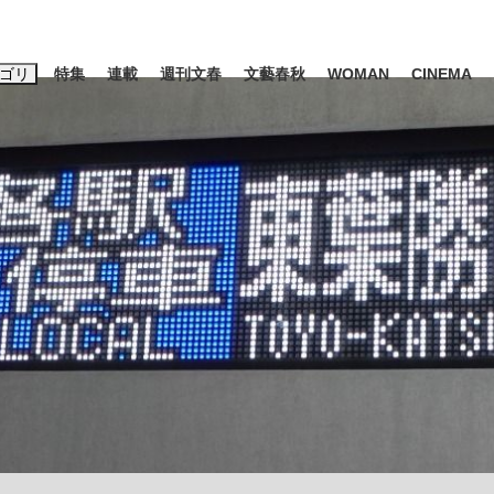
ゴリ
特集
連載
週刊文春
文藝春秋
WOMAN
CINEMA
キーワード入力
ス
エンタメ
ライフ
ビジネス
ーワードタグ一覧
山凌輝
#高市早苗
#後藤真希
#森岡毅
#城彰二
#内田有紀
#亀和田武
み会、JIN→伊豆の...
「90%は失敗する。でも…」
日本生まれの