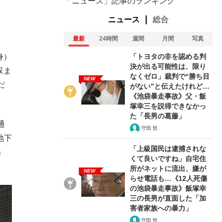
「ニュース」記事のランキング
ニュース
総合
最新
24時間
週間
月間
写真
「トヨタの非を認める判
身）
決が出る可能性は、限り
収ま
なくゼロ」裁判で“勝ち目
NEW
だ
がない”と伝えたけれど…
《池袋暴走事故》父・飯
塚幸三を説得できなかっ
た「長男の葛藤」
通
守田 哲
地下
「上級国民は逮捕されな
」
くて良いですね」自宅住
所がネットに流出、嫌が
NEW
らせ電話も…《12人死傷
の池袋暴走事故》飯塚幸
三の長男が直面した「加
害者家族への暴力」
守田 哲