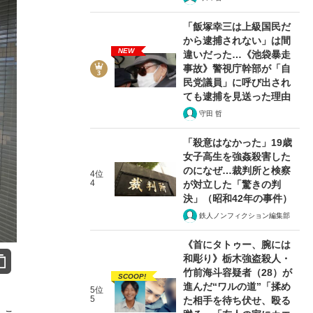
「飯塚幸三は上級国民だ
から逮捕されない」は間
NEW
違いだった…《池袋暴走
事故》警視庁幹部が「自
民党議員」に呼び出され
ても逮捕を見送った理由
守田 哲
「殺意はなかった」19歳
女子高生を強姦殺害した
のになぜ…裁判所と検察
4位
4
が対立した「驚きの判
決」（昭和42年の事件）
鉄人ノンフィクション編集部
《首にタトゥー、腕には
和彫り》栃木強盗殺人・
竹前海斗容疑者（28）が
SCOOP!
進んだ“ワルの道”「揉め
5位
5
た相手を待ち伏せ、殴る