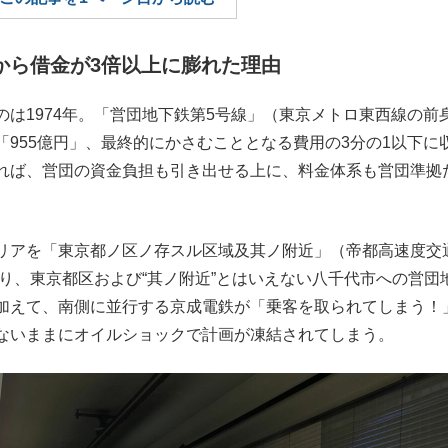
もっと見る
もっと見る
から借金が3倍以上に膨れた理由
は1974年。「営団地下鉄第5号線」（東京メトロ東西線の前
955億円」、最終的にかさむこととなる費用の3分の1以下に
れば、営団の資金負担も引き出せる上に、料金体系も営団準拠
リアを「東京都ノ区ノ存スル区域及其ノ附近」（帝都高速度交
おり、東京都区および“其ノ附近”とはいえない八千代市への営団
加えて、南側に並行する京成電鉄が「乗客を取られてしまう！
ないままにオイルショックで計画が凍結されてしまう。