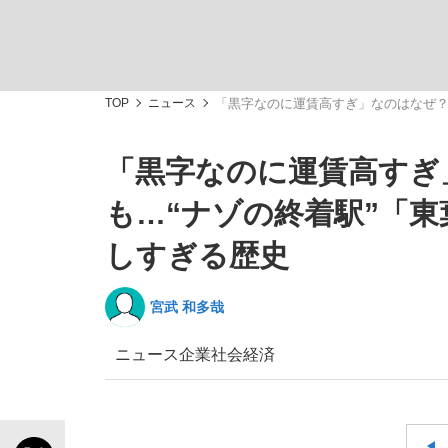
TOP
ニュース
「黒字なのに運賃高すぎ」なのはなぜ？
「黒字なのに運賃高すぎ
「最悪の空気のまま解散」WBC日本代表“敗戦
私のあのとき、私のいま
も…“ナゾの終着駅”「東
しすぎる歴史
宮武 和多哉
ニュース
企業
社会
経済
「クマが悪者扱いされているのが悲しい」『北
キングの誕生を、目撃せよ。