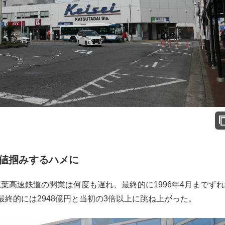
値掴みするハメに
東葉高速鉄道の開業は何度も遅れ、最終的に1996年4月までず
終的には2948億円と当初の3倍以上に跳ね上がった。