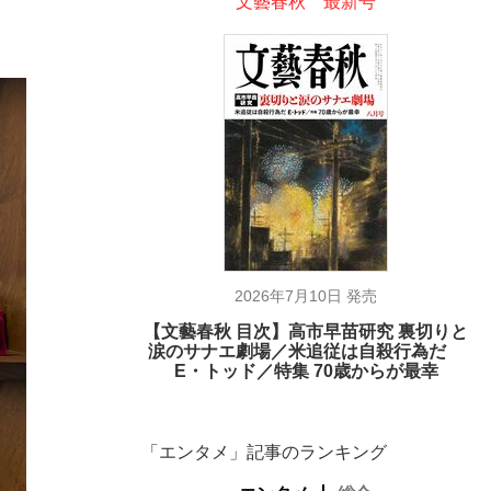
文藝春秋 最新号
2026年7月10日 発売
【文藝春秋 目次】高市早苗研究 裏切りと
涙のサナエ劇場／米追従は自殺行為だ
E・トッド／特集 70歳からが最幸
「エンタメ」記事のランキング