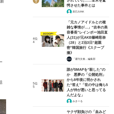
されていた……全米を驚
が新
愕させた事件とは
辰巳JUNK
「元カノアイドルとの複
雑な事情が…」“吉本の美
容番長”レインボー池田直
SCOOP!
人(31)が元AKB篠崎彩奈
4位
4
（28）と2泊3日“超親
密”韓国旅行《スクープ
撮》
「週刊文春」編集部
ー
誰がSMAPを“殺した”の
か 悪夢の「公開処刑」
から8年後に明かされ
活
5位
た“答え”「世の中は俺ら5
5
人が仲が悪いと思ってる
んだよな」
みきーる
ヤクザ顔負けの「血みど