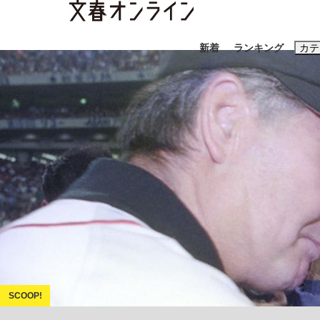
新着
ランキング
カテ
スクープ
ニュー
おすすめのキ
#藤田晋
#三
#玉木雄一郎
「90%は失敗する。でも…」本田圭佑が初め
終戦から81年