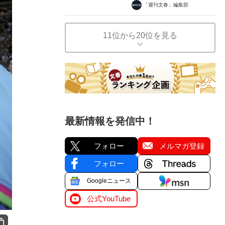
「週刊文春」編集部
11位から20位を見る
最新情報を発信中！
フォロー
メルマガ登録
フォロー
Googleニュース
公式YouTube