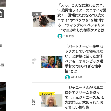
「えっ、こんなに変わるの？」
36歳男性ライターのニオイが激
PR
変！ 夏場に気になる“頭皮の
ニオイ”や“ベタつき”を解消す
る、“ウィッグのスペシャリス
ト”が生み出した徹底ケアとは
二瓶 仁志
請
「パートナーが一晩中セ
ックスしていて寝られな
い」と解散に至った女子
9位
ペアも…オリンピック選
9
が巨
手村の“知られざる性事
情”とは
辰巳JUNK
「ジャニーさんがお尻に
自分でクリームを塗っ
SCOOP!
10
て…」元ジャニーズJr. 石
位
丸志門氏が求められたお
10
ぞましい性行為