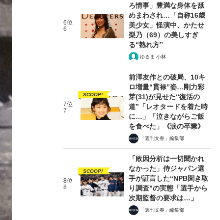
ろ情事」豊満な身体を舐
めまわされ…「自称16歳
6位
美少女」怪演中、かたせ
6
梨乃（69）の美しすぎ
る“熟れ方”
ゆるま 小林
前澤友作との破局、10キ
ロ増量“貫禄”姿…剛力彩
SCOOP!
芽(31)が見せた“復活の
7位
道”「レオタードを着た時
7
に…」「泣きながらご飯
を食べた」《涙の卒業》
「週刊文春」編集部
「敗因分析は一切聞かれ
なかった」侍ジャパン選
SCOOP!
手が証言した“NPB聞き取
8位
8
り調査”の実態「選手から
次期監督の要求は…」
「週刊文春」編集部