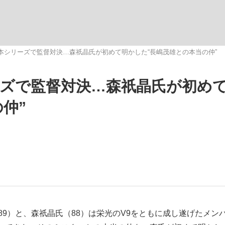
いまさら聞け
本シリーズで監督対決…森祇晶氏が初めて明かした“長嶋茂雄との本当の仲”
ーズで監督対決…森祇晶氏が初め
手が証言した“NPB聞...
「クマが悪者扱いされているの
仲”
もっと見る
カー日本代表・森保一監督...
9）と、森祇晶氏（88）は栄光のV9をともに成し遂げたメン