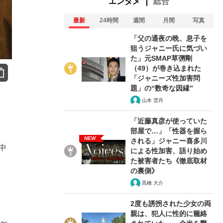
エンタメ
総合
最新
24時間
週間
月間
写真
「父の通夜の晩、息子を
狙うジャニー氏に気づい
た」元SMAP草彅剛
（49）が巻き込まれた
「ジャニーズ性加害問
題」の“数奇な因縁”
山本 雲丹
「近藤真彦が使っていた
部屋で…」「性器を握ら
NEW
される」ジャニー喜多川
中
による性加害、語り始め
た被害者たち《徹底取材
の裏側》
髙橋 大介
2度も誘拐された少女の両
親は、犯人に性的に籠絡