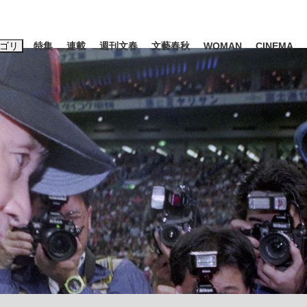
ゴリ
特集
連載
週刊文春
文藝春秋
WOMAN
CINEMA
キーワード入力
ス
エンタメ
ライフ
ビジネス
ーワードタグ一覧
山凌輝
#高市早苗
#後藤真希
#森岡毅
#城彰二
#内田有紀
観る将棋、読
#亀和田武
て明かした日本代表監督に...
「最悪の空気のまま解散」W