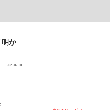
ない資産運用のすべて
て明か
が悲しい」『北の国から』倉本聰氏（91...
2025/07/10
バー