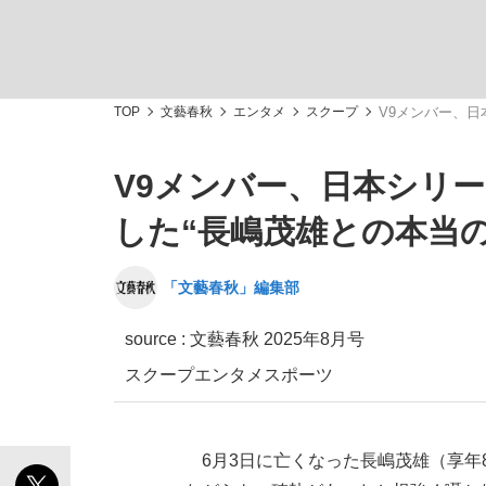
TOP
文藝春秋
エンタメ
スクープ
V9メンバー、日
V9メンバー、日本シリ
「敗因分析は一切聞かれなかった」侍ジャパン選
キングの誕生を、目撃せよ。
した“長嶋茂雄との本当の
「文藝春秋」編集部
source :
文藝春秋 2025年8月号
the Style
スクープ
エンタメ
スポーツ
「目標達成できなかったからと言って…」サッ
6月3日に亡くなった長嶋茂雄（享年8