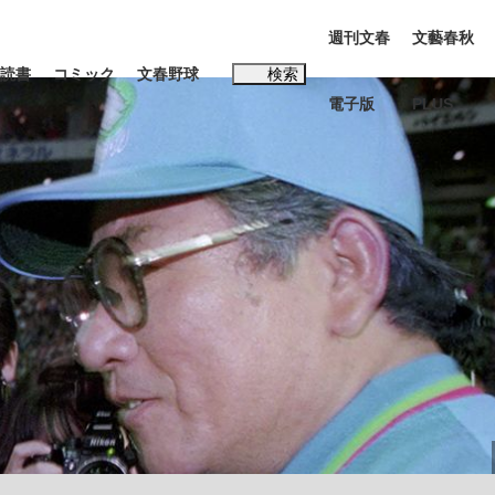
週刊文春
文藝春秋
読書
コミック
文春野球
検索
電子版
PLUS
インタビュー
読書
#松田聖子
む将棋
BC日本代表“敗戦”の真実 選手が明かす...