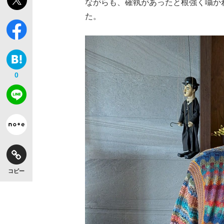
ながらも、確執があったと根強く囁か
た。
0
コピー