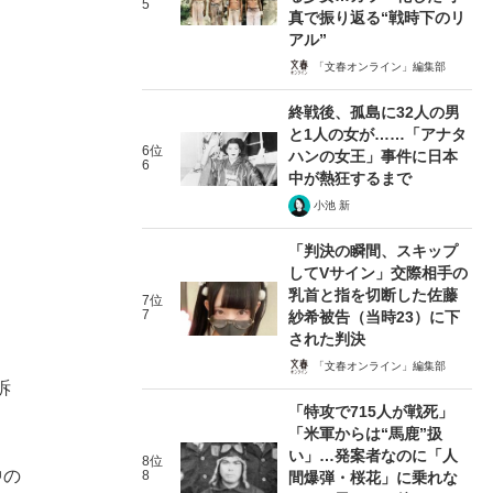
5
真で振り返る“戦時下のリ
アル”
「文春オンライン」編集部
終戦後、孤島に32人の男
と1人の女が……「アナタ
6位
ハンの女王」事件に日本
6
中が熱狂するまで
小池 新
「判決の瞬間、スキップ
してVサイン」交際相手の
乳首と指を切断した佐藤
7位
7
紗希被告（当時23）に下
された判決
「文春オンライン」編集部
訴
「特攻で715人が戦死」
「米軍からは“馬鹿”扱
い」…発案者なのに「人
8位
中の
8
間爆弾・桜花」に乗れな