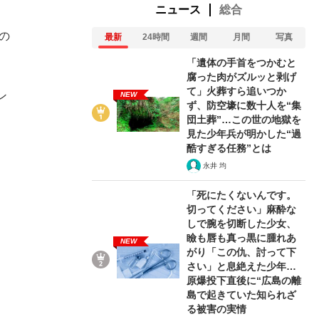
ニュース
総合
の
最新
24時間
週間
月間
写真
「遺体の手首をつかむと
腐った肉がズルッと剥げ
て」火葬すら追いつか
ン
NEW
ず、防空壕に数十人を“集
団土葬”…この世の地獄を
見た少年兵が明かした“過
酷すぎる任務”とは
永井 均
「死にたくないんです。
切ってください」麻酔な
しで腕を切断した少女、
瞼も唇も真っ黒に腫れあ
NEW
がり「この仇、討って下
さい」と息絶えた少年…
原爆投下直後に“広島の離
島で起きていた知られざ
る被害の実情