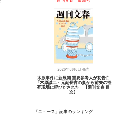
週刊文春 最新号
た
2026年8月6日 発売
木原事件に新展開 重要参考人が初告白
「木原誠二・元副長官の妻から前夫の怪
死現場に呼びだされた」【週刊文春 目
次】
「ニュース」記事のランキング