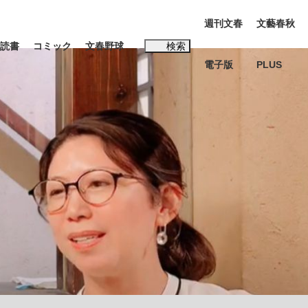
週刊文春
文藝春秋
読書
コミック
文春野球
検索
電子版
PLUS
インタビュー
読書
#松田聖子
む将棋
BC日本代表“敗戦”の真実 選手が明かす...