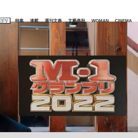
ゴリ
特集
連載
週刊文春
文藝春秋
WOMAN
CINEMA
キーワード入力
ス
エンタメ
ライフ
ビジネス
ーワードタグ一覧
山凌輝
#高市早苗
#後藤真希
#森岡毅
#城彰二
#内田有紀
観る将棋、読
#池上彰
て明かした日本代表監督に...
「最悪の空気のまま解散」W