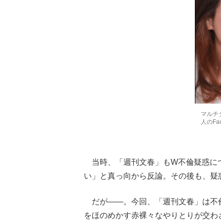
マルチ
人のFa
当時、「週刊文春」もW不倫疑惑につ
い」と真っ向から反論。その後も、疑
だが――。今回、「週刊文春」は不
をほのめかす赤裸々なやりとりが交わ