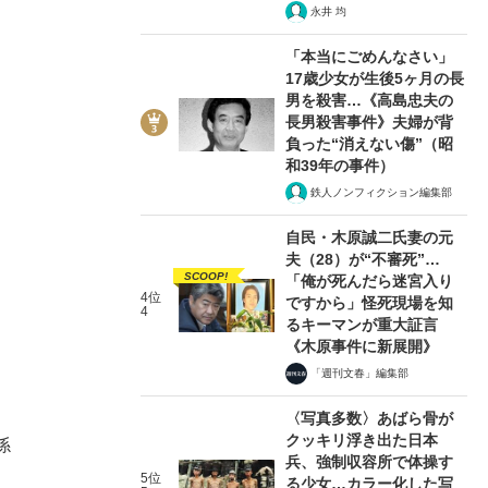
永井 均
「本当にごめんなさい」
17歳少女が生後5ヶ月の長
男を殺害…《高島忠夫の
長男殺害事件》夫婦が背
負った“消えない傷”（昭
和39年の事件）
鉄人ノンフィクション編集部
自民・木原誠二氏妻の元
夫（28）が“不審死”…
SCOOP!
「俺が死んだら迷宮入り
4位
ですから」怪死現場を知
4
るキーマンが重大証言
《木原事件に新展開》
「週刊文春」編集部
〈写真多数〉あばら骨が
クッキリ浮き出た日本
係
兵、強制収容所で体操す
5位
る少女…カラー化した写