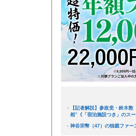
【記者解説】参政党・鈴木敦（
相”《「宿泊施設つき」のス
神谷宗幣（47）の独裁ファ