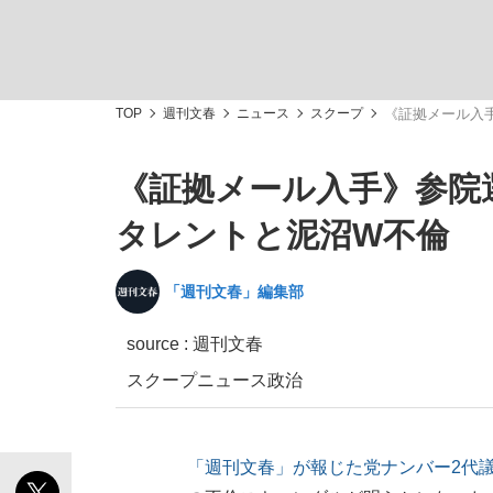
TOP
週刊文春
ニュース
スクープ
《証拠メール入
《証拠メール入手》参院
「敗因分析は一切聞かれなかった」侍ジャパン選
キングの誕生を、目撃せよ。
タレントと泥沼W不倫
「週刊文春」編集部
source :
週刊文春
the Style
スクープ
ニュース
政治
「目標達成できなかったからと言って…」サッ
「週刊文春」が報じた党ナンバー2代議