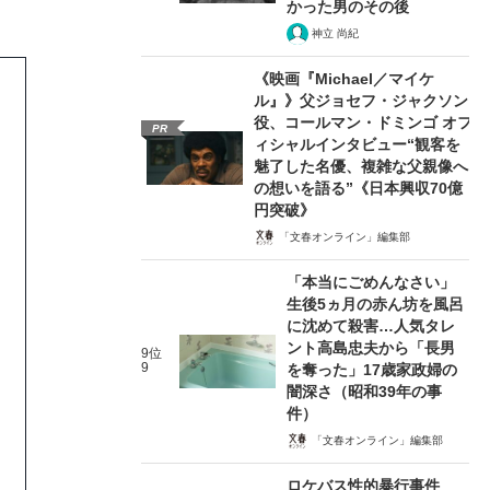
かった男のその後
神立 尚紀
《映画『Michael／マイケ
ル』》父ジョセフ・ジャクソン
役、コールマン・ドミンゴ オフ
PR
ィシャルインタビュー“観客を
魅了した名優、複雑な父親像へ
の想いを語る”《日本興収70億
円突破》
「文春オンライン」編集部
「本当にごめんなさい」
生後5ヵ月の赤ん坊を風呂
に沈めて殺害…人気タレ
ント高島忠夫から「長男
9位
9
を奪った」17歳家政婦の
闇深さ（昭和39年の事
件）
「文春オンライン」編集部
ロケバス性的暴行事件