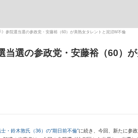
いまさら聞け
手》参院選当選の参政党・安藤裕（60）が美熟女タレントと泥沼W不倫
選当選の参政党・安藤裕（60）が
手が証言した“NPB聞...
「クマが悪者扱いされているの
もっと見る
カー日本代表・森保一監督...
士・鈴木敦氏（36）の“期日前不倫”
に続き、今回、新たに参政