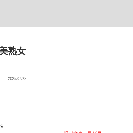
ない資産運用のすべて
美熟女
が悲しい」『北の国から』倉本聰氏（91...
2025/07/28
党