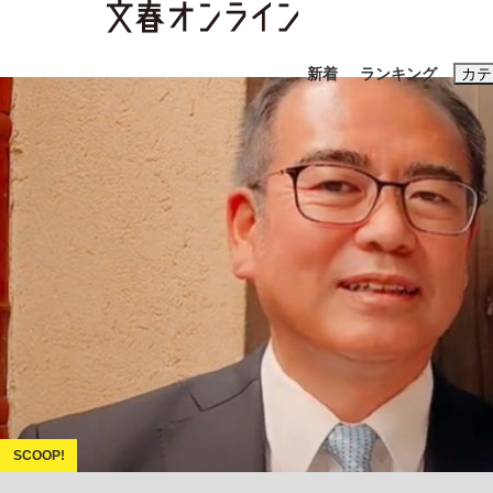
新着
ランキング
カテ
スクープ
ニュー
おすすめのキ
#藤田晋
#三
#玉木雄一郎
「90%は失敗する。でも…」本田圭佑が初め
終戦から81年