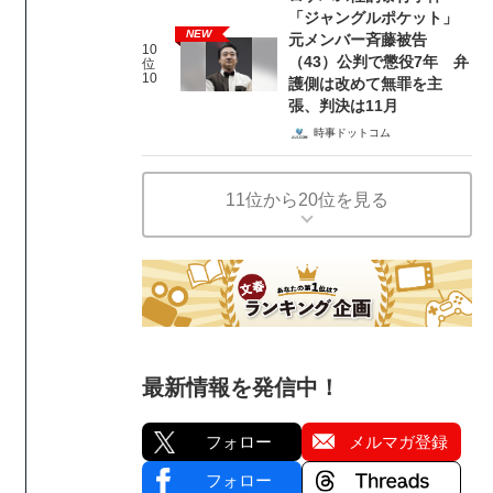
「ジャングルポケット」
NEW
元メンバー斉藤被告
10
（43）公判で懲役7年 弁
位
10
護側は改めて無罪を主
張、判決は11月
時事ドットコム
11位から20位を見る
最新情報を発信中！
フォロー
メルマガ登録
フォロー