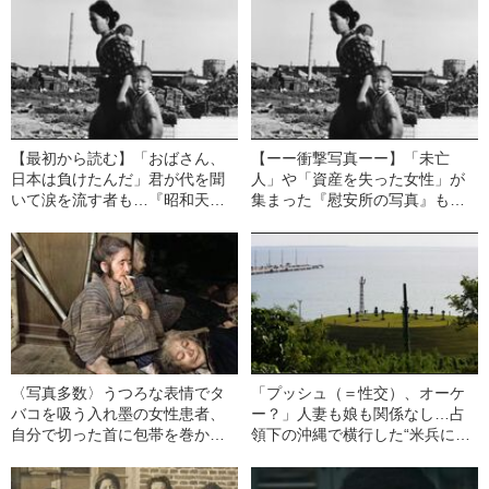
【最初から読む】「おばさん、
【ーー衝撃写真ーー】「未亡
日本は負けたんだ」君が代を聞
人」や「資産を失った女性」が
いて涙を流す者も…『昭和天皇
集まった『慰安所の写真』も…
の玉音放送』に触れた“1945年8
『戦争に負けた直後の日本』の
月15日の日本人たちの声”【終戦
写真を見る
の日】
〈写真多数〉うつろな表情でタ
「プッシュ（＝性交）、オーケ
バコを吸う入れ墨の女性患者、
ー？」人妻も娘も関係なし…占
自分で切った首に包帯を巻かれ
領下の沖縄で横行した“米兵によ
る女性のにらみつける目線…カ
る女漁り”のおぞましい記録
ラー化した写真でよみがえる“沖