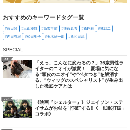
おすすめのキーワードタグ一覧
#藤田晋
#三山凌輝
#高市早苗
#後藤真希
#森岡毅
#城彰二
#内田有紀
#松田聖子
#玉木雄一郎
#亀和田武
SPECIAL
PR
「えっ、こんなに変わるの？」36歳男性ラ
イターのニオイが激変！ 夏場に気にな
る“頭皮のニオイ”や“ベタつき”を解消す
る、“ウィッグのスペシャリスト”が生み出
した徹底ケアとは
PR
《映画『シェルター』》ジェイソン・ステ
イサムがお盆を“打破”する!!《「眠眠打破」
コラボ》