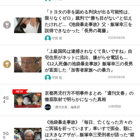
「トヨタの非を認める判決が出る可能性は、
限りなくゼロ」裁判で“勝ち目がない”と伝え
たけれど…《池袋暴走事故》父・飯塚幸三を
説得できなかった「長男の葛藤」
2026/08/08
守田 哲
「上級国民は逮捕されなくて良いですね」自
宅住所がネットに流出、嫌がらせ電話も…
《12人死傷の池袋暴走事故》飯塚幸三の長男
が直面した「加害者家族への暴力」
2026/08/08
守田 哲
NEW
京都男児行方不明事件まとめ 「週刊文春」の
4位
徹底取材で明らかになった真相
4
10時間前
「週刊文春」編集部
《池袋暴走事故》「毎日、亡くなった方々の
ご冥福を祈っています」車いすで面会、額に
5位
は大きなアザが…飯塚幸三受刑者が語った“獄
5