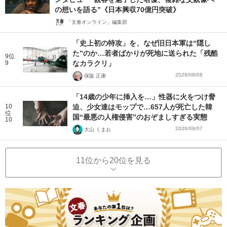
の想いを語る”《日本興収70億円突破》
「文春オンライン」編集部
「史上初の特攻」を、なぜ旧日本軍は“隠し
た”のか…若者ばかりが死地に送られた「残酷
9位
9
なカラクリ」
2026/08/08
保阪 正康
「14歳の少年に挿入を…」性器に火をつけ脅
10
迫、少女達はモップで…657人が死亡した韓
位
国“最悪の人権侵害”のおぞましすぎる実態
10
2026/08/07
大山 くまお
11位から20位を見る