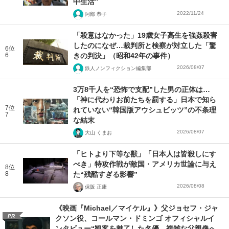
中生活”
2022/11/24
阿部 恭子
「殺意はなかった」19歳女子高生を強姦殺害
したのになぜ…裁判所と検察が対立した「驚
6位
6
きの判決」（昭和42年の事件）
2026/08/07
鉄人ノンフィクション編集部
3万8千人を“恐怖で支配”した男の正体は…
「神に代わりお前たちを罰する」日本で知ら
7位
れていない“韓国版アウシュビッツ”の不条理
7
な結末
2026/08/07
大山 くまお
「ヒトより下等な獣」「日本人は皆殺しにす
べき」特攻作戦が敵国・アメリカ世論に与え
8位
8
た“残酷すぎる影響”
2026/08/08
保阪 正康
《映画『Michael／マイケル』》父ジョセフ・ジャ
PR
クソン役、コールマン・ドミンゴ オフィシャルイ
ンタビュー“観客を魅了した名優、複雑な父親像へ