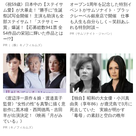
《祝59歳》日本中の【ステイサ
オープン1周年を記念した特別イ
ム愛】が大暴走！ “勝手に”生誕
ベントがサムソナイト・ブラッ
祭試写会開催！ 主演も助演も全
クレーベル銀座店で開催 仕事
部ステイサム！「ステサミー
も人生も自分らしく～笑顔あふ
賞」爆誕！【応募総数941票 全
れる特別対談～
54作品の栄冠に輝いた作品とは
PR（サムソナイト・ジャパン）
ー!?】
PR（（株）キノフィルムズ）
《渡辺淳一原作＆娘・渡邉直子
【独自】昭和の大女優・小川真
監督》“女性の性”を真摯に描く意
由美（享年86）が鹿児島で3月に
欲作に黒木瞳・西岡德馬・吉田
死去していた 実娘が明かす
羊が出演決定！《映画『月がみ
「毒母」の素顔と空白の晩年
ている』》
PR（キノフィルムズ）