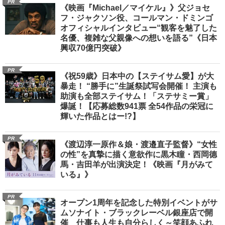
PR
《映画『Michael／マイケル』》父ジョセ
フ・ジャクソン役、コールマン・ドミンゴ
オフィシャルインタビュー“観客を魅了した
名優、複雑な父親像への想いを語る”《日本
興収70億円突破》
PR
《祝59歳》日本中の【ステイサム愛】が大
暴走！ “勝手に”生誕祭試写会開催！ 主演も
助演も全部ステイサム！「ステサミー賞」
爆誕！【応募総数941票 全54作品の栄冠に
輝いた作品とはー!?】
PR
《渡辺淳一原作＆娘・渡邉直子監督》“女性
の性”を真摯に描く意欲作に黒木瞳・西岡德
馬・吉田羊が出演決定！《映画『月がみて
いる』》
PR
オープン1周年を記念した特別イベントがサ
ムソナイト・ブラックレーベル銀座店で開
催 仕事も人生も自分らしく～笑顔あふれ