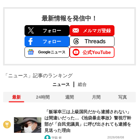
最新情報を発信中！
フォロー
メルマガ登録
フォロー
公式YouTube
Googleニュース
「ニュース」記事のランキング
ニュース
総合
最新
24時間
週間
月間
写真
「飯塚幸三は上級国民だから逮捕されない」
は間違いだった…《池袋暴走事故》警視庁幹
部が「自民党議員」に呼び出されても逮捕を
見送った理由
2026/08/08
守田 哲