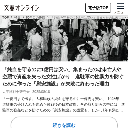
電子版TOP
メニュー
TOP
特集
80年目の終戦
「純血を守るのに1億円は安い」集まったのは未亡人
「純血を守るのに1億円は安い」集まったのは未亡人や
空襲で資産を失った女性ばかり…進駐軍の性暴力を防ぐ
ために作った「慰安施設」が失敗に終わった理由
太平洋戦争研究会
2025/08/18
「一億円まで出す。大和民族の純血を守るのに一億円は安い」 1945年、
進駐軍の受け入れを進めた敗戦後の日本政府。その取り組みの中には、進
駐軍の強姦などを防ぐための「慰安施設」の設置も。しかし1年も満たな
いうちに同施設…
続きを読む