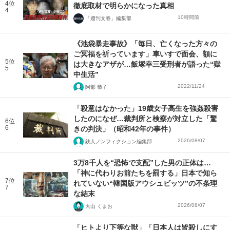
4位
徹底取材で明らかになった真相
4
10時間前
「週刊文春」編集部
《池袋暴走事故》「毎日、亡くなった方々の
ご冥福を祈っています」車いすで面会、額に
5位
は大きなアザが…飯塚幸三受刑者が語った“獄
5
中生活”
2022/11/24
阿部 恭子
「殺意はなかった」19歳女子高生を強姦殺害
したのになぜ…裁判所と検察が対立した「驚
6位
6
きの判決」（昭和42年の事件）
2026/08/07
鉄人ノンフィクション編集部
3万8千人を“恐怖で支配”した男の正体は…
「神に代わりお前たちを罰する」日本で知ら
7位
れていない“韓国版アウシュビッツ”の不条理
7
な結末
2026/08/07
大山 くまお
「ヒトより下等な獣」「日本人は皆殺しにす