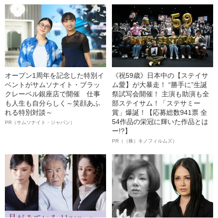
オープン1周年を記念した特別イ
《祝59歳》日本中の【ステイサ
ベントがサムソナイト・ブラッ
ム愛】が大暴走！ “勝手に”生誕
クレーベル銀座店で開催 仕事
祭試写会開催！ 主演も助演も全
も人生も自分らしく～笑顔あふ
部ステイサム！「ステサミー
れる特別対談～
賞」爆誕！【応募総数941票 全
54作品の栄冠に輝いた作品とは
PR（サムソナイト・ジャパン）
ー!?】
PR（（株）キノフィルムズ）