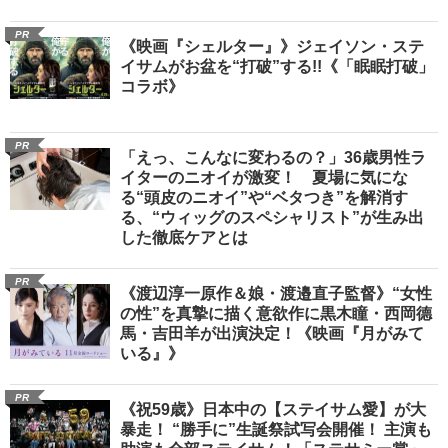
PR
《映画『シェルター』》ジェイソン・ステ
イサムがお盆を“打破”する!!《「眠眠打破」
コラボ》
PR
「えっ、こんなに変わるの？」36歳男性ラ
イターのニオイが激変！ 夏場に気にな
る“頭皮のニオイ”や“ベタつき”を解消す
る、“ウィッグのスペシャリスト”が生み出
した徹底ケアとは
PR
《渡辺淳一原作＆娘・渡邉直子監督》“女性
の性”を真摯に描く意欲作に黒木瞳・西岡德
馬・吉田羊が出演決定！《映画『月がみて
いる』》
PR
《祝59歳》日本中の【ステイサム愛】が大
暴走！ “勝手に”生誕祭試写会開催！ 主演も