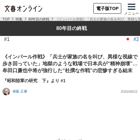
電子版TOP
メニュー
TOP
特集
80年目の終戦
《インパール作戦》「兵士が家族の名を叫び、異様な視
80年目の終戦
#1
#2
《インパール作戦》「兵士が家族の名を叫び、異様な視線で
歩き回っていた」地獄のような戦場で日本兵が“精神崩壊”…
牟田口廉也中将が強行した“杜撰な作戦”の悲惨すぎる結末
『昭和陸軍の研究 下』より #1
保阪 正康
2025/08/22