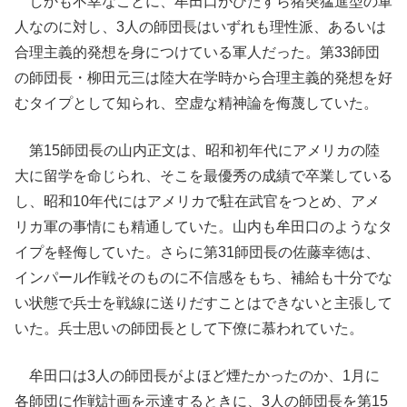
しかも不幸なことに、牟田口がひたすら猪突猛進型の軍
人なのに対し、3人の師団長はいずれも理性派、あるいは
合理主義的発想を身につけている軍人だった。第33師団
の師団長・柳田元三は陸大在学時から合理主義的発想を好
むタイプとして知られ、空虚な精神論を侮蔑していた。
第15師団長の山内正文は、昭和初年代にアメリカの陸
大に留学を命じられ、そこを最優秀の成績で卒業している
し、昭和10年代にはアメリカで駐在武官をつとめ、アメ
リカ軍の事情にも精通していた。山内も牟田口のようなタ
イプを軽侮していた。さらに第31師団長の佐藤幸徳は、
インパール作戦そのものに不信感をもち、補給も十分でな
い状態で兵士を戦線に送りだすことはできないと主張して
いた。兵士思いの師団長として下僚に慕われていた。
牟田口は3人の師団長がよほど煙たかったのか、1月に
各師団に作戦計画を示達するときに、3人の師団長を第15