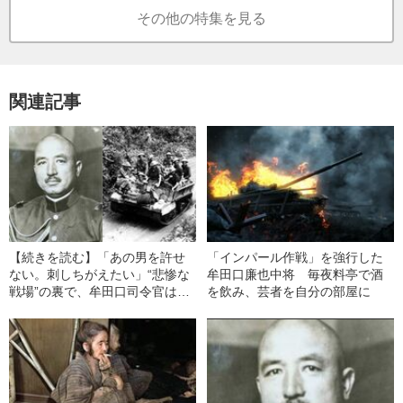
その他の特集を見る
関連記事
【続きを読む】「あの男を許せ
「インパール作戦」を強行した
ない。刺しちがえたい」“悲惨な
牟田口廉也中将 毎夜料亭で酒
戦場”の裏で、牟田口司令官は優
を飲み、芸者を自分の部屋に
雅な生活を…《インパール作
戦》生存者が語った、牟田口廉
也中将への“怒り”