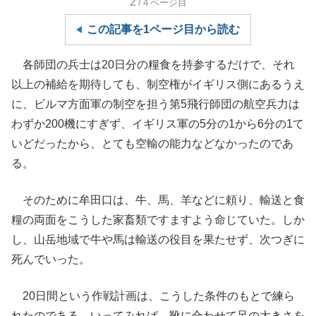
2
/4
ページ目
この記事を1ページ目から読む
各師団の兵士は20日分の糧食を持参するだけで、それ
以上の補給を期待しても、制空権がイギリス側にあるうえ
に、ビルマ方面軍の制空を担う第5飛行師団の航空兵力は
わずか200機にすぎず、イギリス軍の5分の1から6分の1て
いどだったから、とても空輸の能力などなかったのであ
る。
そのために牟田口は、牛、馬、羊などに頼り、輸送と食
糧の両面をこうした家畜類ですますよう命じていた。しか
し、山岳地域で牛や馬は輸送の役目を果たせず、次つぎに
死んでいった。
20日間という作戦計画は、こうした条件のもとで練ら
れたのである。いってみれば、靴に合わせて足の大きさを