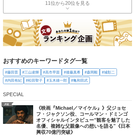
11位から20位を見る
おすすめのキーワードタグ一覧
#藤田晋
#三山凌輝
#高市早苗
#後藤真希
#森岡毅
#城彰二
#内田有紀
#松田聖子
#玉木雄一郎
#亀和田武
SPECIAL
PR
《映画『Michael／マイケル』》父ジョセ
フ・ジャクソン役、コールマン・ドミンゴ
オフィシャルインタビュー“観客を魅了した
名優、複雑な父親像への想いを語る”《日本
興収70億円突破》