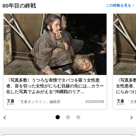
80年目の終戦
この特集を見る
〈写真多数〉うつろな表情でタバコを吸う女性患
〈写真多
者、首を切った女性がにらむ目線の先には…カラー
女性患者
化した写真でよみがえる“沖縄戦のリア
にらみつ
ル”――2025年読まれた記事
る“沖縄戦
「文春オンライン」編集部
2026/05/08
「文