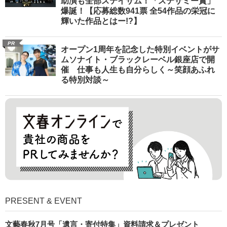
助演も全部ステイサム！「ステサミー賞」
爆誕！【応募総数941票 全54作品の栄冠に
輝いた作品とはー!?】
PR
オープン1周年を記念した特別イベントがサ
ムソナイト・ブラックレーベル銀座店で開
催 仕事も人生も自分らしく～笑顔あふれ
る特別対談～
PRESENT & EVENT
文藝春秋7月号「遺言・寄付特集」資料請求＆プレゼント