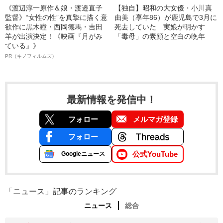
《渡辺淳一原作＆娘・渡邉直子
【独自】昭和の大女優・小川真
監督》“女性の性”を真摯に描く意
由美（享年86）が鹿児島で3月に
欲作に黒木瞳・西岡德馬・吉田
死去していた 実娘が明かす
羊が出演決定！《映画『月がみ
「毒母」の素顔と空白の晩年
ている』》
PR（キノフィルムズ）
最新情報を発信中！
フォロー
メルマガ登録
フォロー
公式YouTube
Googleニュース
「ニュース」記事のランキング
ニュース
総合