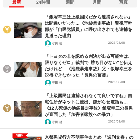
最新
24時間
週間
月間
写真
「飯塚幸三は上級国民だから逮捕されない」
は間違いだった…《池袋暴走事故》警視庁幹
部が「自民党議員」に呼び出されても逮捕を
見送った理由
2026/08/08
守田 哲
「トヨタの非を認める判決が出る可能性は、
限りなくゼロ」裁判で“勝ち目がない”と伝え
たけれど…《池袋暴走事故》父・飯塚幸三を
説得できなかった「長男の葛藤」
2026/08/08
守田 哲
「上級国民は逮捕されなくて良いですね」自
宅住所がネットに流出、嫌がらせ電話も…
《12人死傷の池袋暴走事故》飯塚幸三の長男
が直面した「加害者家族への暴力」
2026/08/08
守田 哲
NEW
京都男児行方不明事件まとめ 「週刊文春」の