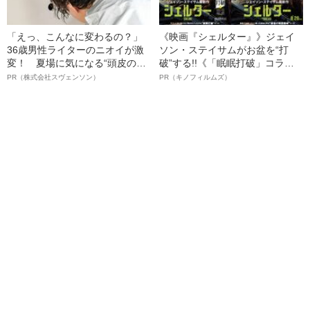
「えっ、こんなに変わるの？」
《映画『シェルター』》ジェイ
36歳男性ライターのニオイが激
ソン・ステイサムがお盆を“打
変！ 夏場に気になる“頭皮のニ
破”する!!《「眠眠打破」コラ
オイ”や“ベタつき”を解消す
ボ》
PR（株式会社スヴェンソン）
PR（キノフィルムズ）
る、“ウィッグのスペシャリス
ト”が生み出した徹底ケアとは