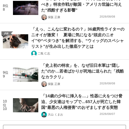
べき」特攻作戦が敵国・アメリカ世論に与え
8位
8
た“残酷すぎる影響”
2026/08/08
保阪 正康
「えっ、こんなに変わるの？」36歳男性ライターの
PR
ニオイが激変！ 夏場に気になる“頭皮のニオ
イ”や“ベタつき”を解消する、“ウィッグのスペシャ
リスト”が生み出した徹底ケアとは
二瓶 仁志
「史上初の特攻」を、なぜ旧日本軍は“隠し
た”のか…若者ばかりが死地に送られた「残酷
9位
9
なカラクリ」
2026/08/08
保阪 正康
「14歳の少年に挿入を…」性器に火をつけ脅
10
迫、少女達はモップで…657人が死亡した韓
位
国“最悪の人権侵害”のおぞましすぎる実態
10
2026/08/07
大山 くまお