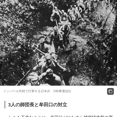
インパール作戦で行軍する日本兵 ©時事通信社
3人の師団長と牟田口の対立