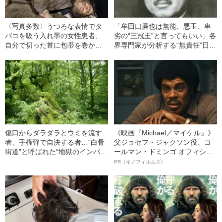
〈写真多数〉うつろな表情でタ
「牟田口廉也は無能、悪玉、卑
バコを吸う入れ墨の女性患者、
劣の“三冠王”と言ってもいい」各
自分で切った首に包帯を巻かれ
界専門家が分析する“無責任”日本
る女性のにらみつける目線…カ
陸軍エリートの実名
ラー化した写真でよみがえる“沖
縄戦のリアル”
傷口からダラダラとウミを流す
《映画『Michael／マイケル』》
者、手榴弾で自決する者…“白骨
父ジョセフ・ジャクソン役、コ
街道”と呼ばれた“地獄のインパー
ールマン・ドミンゴ オフィシャ
ル撤退戦”《兵士の証言》
ルインタビュー“観客を魅了した
PR（キノフィルムズ）
名優、複雑な父親像への想いを
語る”《日本興収70億円突破》