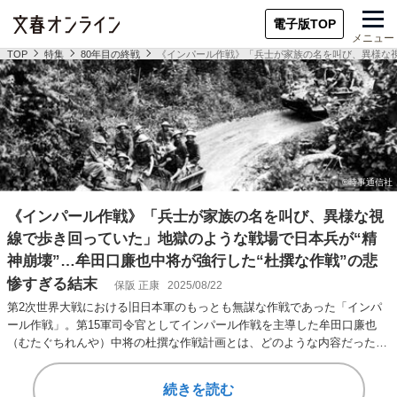
電子版TOP
メニュー
TOP
特集
80年目の終戦
《インパール作戦》「兵士が家族の名を叫び、異様な視
《インパール作戦》「兵士が家族の名を叫び、異様な視
線で歩き回っていた」地獄のような戦場で日本兵が“精
神崩壊”…牟田口廉也中将が強行した“杜撰な作戦”の悲
惨すぎる結末
保阪 正康
2025/08/22
第2次世界大戦における旧日本軍のもっとも無謀な作戦であった「インパ
ール作戦」。第15軍司令官としてインパール作戦を主導した牟田口廉也
（むたぐちれんや）中将の杜撰な作戦計画とは、どのような内容だったの
だろうか？ ここ…
続きを読む