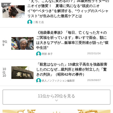
「えっ、こんなに変わるの？」36歳男性ライターの
PR
ニオイが激変！ 夏場に気になる“頭皮のニオ
イ”や“ベタつき”を解消する、“ウィッグのスペシャ
リスト”が生み出した徹底ケアとは
二瓶 仁志
《池袋暴走事故》「毎日、亡くなった方々の
ご冥福を祈っています」車いすで面会、額に
9位
は大きなアザが…飯塚幸三受刑者が語った“獄
9
中生活”
2022/11/24
阿部 恭子
「殺意はなかった」19歳女子高生を強姦殺害
10
したのになぜ…裁判所と検察が対立した「驚
位
きの判決」（昭和42年の事件）
10
2026/08/07
鉄人ノンフィクション編集部
11位から20位を見る