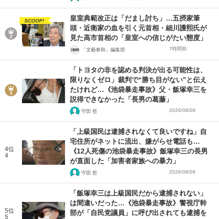
皇室典範改正は「だまし討ち」…五摂家筆
SCOOP!
頭・近衛家の血を引く元首相・細川護熙氏が
見た高市首相の「皇室への信じがたい態度」
7時間前
「文藝春秋」編集部
「トヨタの非を認める判決が出る可能性は、
限りなくゼロ」裁判で“勝ち目がない”と伝え
たけれど…《池袋暴走事故》父・飯塚幸三を
説得できなかった「長男の葛藤」
2026/08/08
守田 哲
「上級国民は逮捕されなくて良いですね」自
宅住所がネットに流出、嫌がらせ電話も…
4位
《12人死傷の池袋暴走事故》飯塚幸三の長男
4
が直面した「加害者家族への暴力」
2026/08/08
守田 哲
「飯塚幸三は上級国民だから逮捕されない」
は間違いだった…《池袋暴走事故》警視庁幹
5位
部が「自民党議員」に呼び出されても逮捕を
5