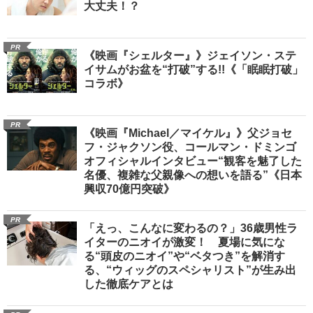
大丈夫！？
PR
《映画『シェルター』》ジェイソン・ステ
イサムがお盆を“打破”する!!《「眠眠打破」
コラボ》
PR
《映画『Michael／マイケル』》父ジョセ
フ・ジャクソン役、コールマン・ドミンゴ
オフィシャルインタビュー“観客を魅了した
名優、複雑な父親像への想いを語る”《日本
興収70億円突破》
PR
「えっ、こんなに変わるの？」36歳男性ラ
イターのニオイが激変！ 夏場に気にな
る“頭皮のニオイ”や“ベタつき”を解消す
る、“ウィッグのスペシャリスト”が生み出
した徹底ケアとは