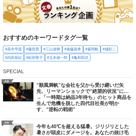
おすすめのキーワードタグ一覧
#高市早苗
#藤田晋
#三山凌輝
#後藤真希
#森岡毅
#城彰二
#内田有紀
#松田聖子
#玉木雄一郎
#亀和田武
SPECIAL
PR
“順風満帆”な会社を父から受け継いだ矢
先、リーマンショックで“絶望的状況”に…
→「一時期は納品3年待ち」のヒット商品を
生んで危機を脱した四代目社長が明か
す、“逆転の戦術”
PR
今年も40℃を超える猛暑。ジリジリとした
暑さが頭皮にダメージを。あなたの抜け毛