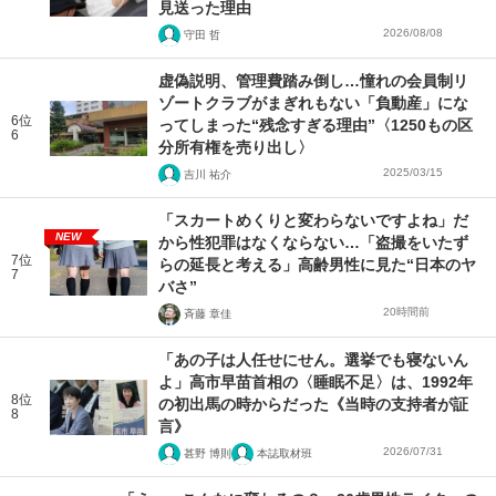
見送った理由
2026/08/08
守田 哲
虚偽説明、管理費踏み倒し…憧れの会員制リ
ゾートクラブがまぎれもない「負動産」にな
6位
ってしまった“残念すぎる理由”〈1250もの区
6
分所有権を売り出し〉
2025/03/15
吉川 祐介
「スカートめくりと変わらないですよね」だ
NEW
から性犯罪はなくならない…「盗撮をいたず
7位
らの延長と考える」高齢男性に見た“日本のヤ
7
バさ”
20時間前
斉藤 章佳
「あの子は人任せにせん。選挙でも寝ないん
よ」高市早苗首相の〈睡眠不足〉は、1992年
8位
の初出馬の時からだった《当時の支持者が証
8
言》
2026/07/31
甚野 博則
本誌取材班