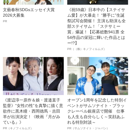
文藝春秋SDGsエッセイ大賞
《祝59歳》日本中の【ステイサ
2026大募集
ム愛】が大暴走！ “勝手に”生誕
祭試写会開催！ 主演も助演も全
PR
部ステイサム！「ステサミー
賞」爆誕！【応募総数941票 全
54作品の栄冠に輝いた作品とは
ー!?】
PR（（株）キノフィルムズ）
《渡辺淳一原作＆娘・渡邉直子
オープン1周年を記念した特別イ
監督》“女性の性”を真摯に描く意
ベントがサムソナイト・ブラッ
欲作に黒木瞳・西岡德馬・吉田
クレーベル銀座店で開催 仕事
羊が出演決定！《映画『月がみ
も人生も自分らしく～笑顔あふ
ている』》
れる特別対談～
PR（キノフィルムズ）
PR（サムソナイト・ジャパン）