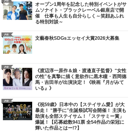
PR
オープン1周年を記念した特別イベントがサ
ムソナイト・ブラックレーベル銀座店で開
催 仕事も人生も自分らしく～笑顔あふれ
る特別対談～
PR
文藝春秋SDGsエッセイ大賞2026大募集
PR
《渡辺淳一原作＆娘・渡邉直子監督》“女性
の性”を真摯に描く意欲作に黒木瞳・西岡德
馬・吉田羊が出演決定！《映画『月がみて
いる』》
PR
《祝59歳》日本中の【ステイサム愛】が大
暴走！ “勝手に”生誕祭試写会開催！ 主演も
助演も全部ステイサム！「ステサミー賞」
爆誕！【応募総数941票 全54作品の栄冠に
輝いた作品とはー!?】