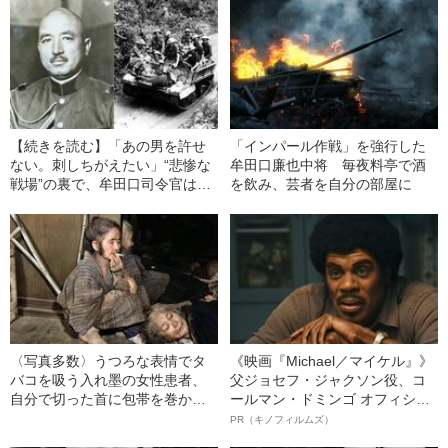
【続きを読む】「あの男を許せ
「インパール作戦」を強行した
ない。刺しちがえたい」“悲惨な
牟田口廉也中将 毎夜料亭で酒
戦場”の裏で、牟田口司令官は優
を飲み、芸者を自分の部屋に
雅な生活を…《インパール作
戦》生存者が語った、牟田口廉
也中将への“怒り”
〈写真多数〉うつろな表情でタ
《映画『Michael／マイケル』》
バコを吸う入れ墨の女性患者、
父ジョセフ・ジャクソン役、コ
自分で切った首に包帯を巻かれ
ールマン・ドミンゴ オフィシャ
る女性のにらみつける目線…カ
ルインタビュー“観客を魅了した
PR（キノフィルムズ）
ラー化した写真でよみがえる“沖
名優、複雑な父親像への想いを