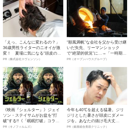
縄戦のリアル”
語る”《日本興収70億円突破》
「えっ、こんなに変わるの？」
“順風満帆”な会社を父から受け継
36歳男性ライターのニオイが激
いだ矢先、リーマンショック
変！ 夏場に気になる“頭皮のニ
で“絶望的状況”に…→「一時期は
オイ”や“ベタつき”を解消す
納品3年待ち」のヒット商品を生
PR（株式会社スヴェンソン）
PR（オープンハウスグループ）
る、“ウィッグのスペシャリス
んで危機を脱した四代目社長が
ト”が生み出した徹底ケアとは
明かす、“逆転の戦術”
《映画『シェルター』》ジェイ
今年も40℃を超える猛暑。ジリ
ソン・ステイサムがお盆を“打
ジリとした暑さが頭皮にダメー
破”する!!《「眠眠打破」コラ
ジを。あなたの抜け毛大丈
ボ》
夫！？
PR（キノフィルムズ）
PR（銀座総合美容クリニック）