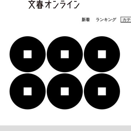
新着
ランキング
カテ
スクープ
ニュー
おすすめのキ
#藤田晋
#三
#玉木雄一郎
「90%は失敗する。でも…」本田圭佑が初め
終戦から81年