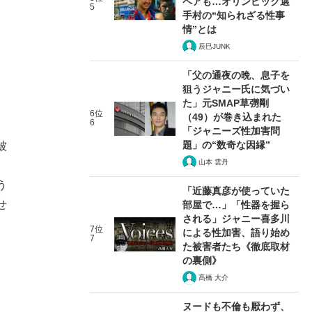
ペアも…オリンピック選
5
手村の“知られざる性事
情”とは
辰巳JUNK
「父の通夜の晩、息子を
狙うジャニー氏に気づい
た」元SMAP草彅剛
6位
（49）が巻き込まれた
6
「ジャニーズ性加害問
題」の“数奇な因縁”
被
山本 雲丹
う
「近藤真彦が使っていた
せ
部屋で…」「性器を握ら
される」ジャニー喜多川
7位
による性加害、語り始め
7
た被害者たち《徹底取材
の裏側》
髙橋 大介
ヌードも不倫も厭わず、