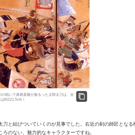
川の戦いで真柄直隆が振るった太郎太刀は、全
は約221.5cm！
太刀と結びついていくのが見事でした。右近の剣の師匠となる
ころのない、魅力的なキャラクターですね。