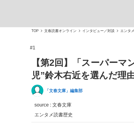
観る将棋、読む将棋
TOP
文春読書オンライン
インタビュー／対談
エンタ
#1
「敗因分析は一切聞かれなかった」侍ジャパン選
【第2回】「スーパーマ
児”鈴木右近を選んだ理
「文春文庫」編集部
いまさら聞けない資産運用のすべて
source : 文春文庫
エンタメ
読書
歴史
「目標達成できなかったからと言って…」サッ