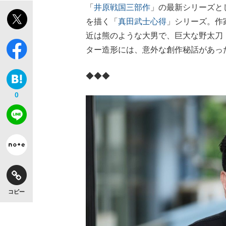
「
井原戦国三部作
」の最新シリーズと
を描く「
真田武士心得
」シリーズ。作
近は熊のような大男で、巨大な野太刀（
ター造形には、意外な創作秘話があっ
◆◆◆
0
コピー