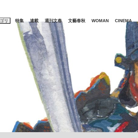
ゴリ
特集
連載
週刊文春
文藝春秋
WOMAN
CINEMA
キーワード入力
ス
エンタメ
ライフ
ビジネス
ーワードタグ一覧
山凌輝
#高市早苗
#後藤真希
#森岡毅
#城彰二
#内田有紀
#亀和田武
て明かした日本代表監督に...
「最悪の空気のまま解散」W
私のあのとき