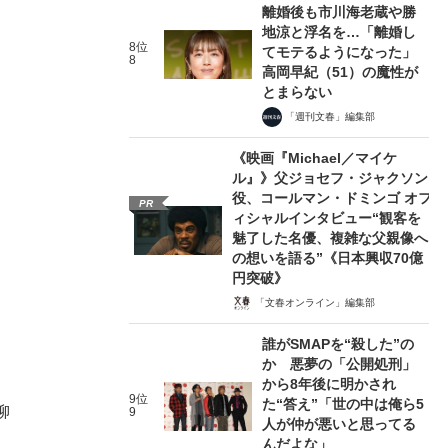
離婚後も市川海老蔵や勝
地涼と浮名を…「離婚し
8位
てモテるようになった」
8
高岡早紀（51）の魔性が
とまらない
「週刊文春」編集部
《映画『Michael／マイケ
ル』》父ジョセフ・ジャクソン
役、コールマン・ドミンゴ オフ
PR
ィシャルインタビュー“観客を
魅了した名優、複雑な父親像へ
の想いを語る”《日本興収70億
円突破》
「文春オンライン」編集部
誰がSMAPを“殺した”の
か 悪夢の「公開処刑」
から8年後に明かされ
9位
た“答え”「世の中は俺ら5
柳
9
人が仲が悪いと思ってる
んだよな」