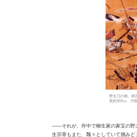
野太刀の例。姉
長約303㎝、刃長
――それが、作中で柳生家の家宝の野
生宗章もまた、飄々としていて掴みど