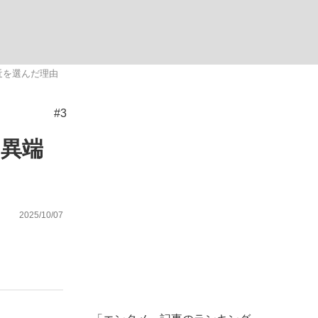
近を選んだ理由
#3
が悲しい」『北の国から』倉本聰氏（91...
を、目撃せよ。
“異端
2025/10/07