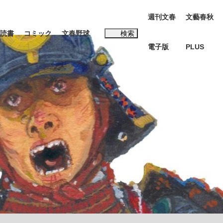
週刊文春
文藝春秋
読書
コミック
文春野球
検索
電子版
PLUS
インタビュー
読書
#松田聖子
BC日本代表“敗戦”の真実 選手が明かす...
、私のいま