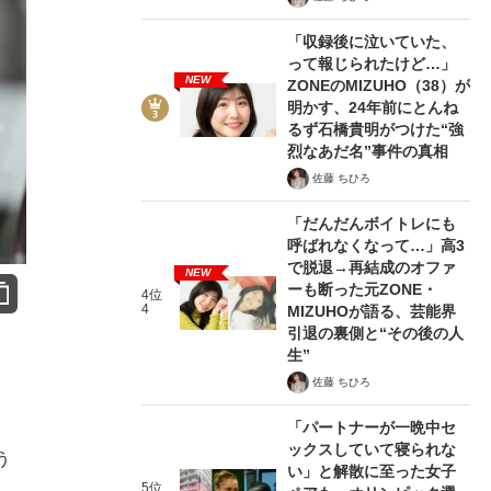
「収録後に泣いていた、
って報じられたけど…」
NEW
ZONEのMIZUHO（38）が
明かす、24年前にとんね
るず石橋貴明がつけた“強
烈なあだ名”事件の真相
佐藤 ちひろ
「だんだんボイトレにも
呼ばれなくなって…」高3
で脱退→再結成のオファ
NEW
ーも断った元ZONE・
4位
4
MIZUHOが語る、芸能界
引退の裏側と“その後の人
生”
佐藤 ちひろ
「パートナーが一晩中セ
ックスしていて寝られな
う
い」と解散に至った女子
5位