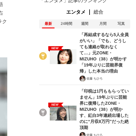
「エンタメ」記事のランキング
語
エンタメ
総合
右
ラク
最新
24時間
週間
月間
写真
「再結成するなら5人全員
がいい」「でも、どうし
ても連絡が取れなく
NEW
て…」元ZONE・
MIZUHO（38）が明かす
「19年ぶりに芸能界復
帰」した本当の理由
佐藤 ちひろ
「印税は1円ももらってい
ません」19年ぶりに芸能
界に復帰したZONE・
NEW
MIZUHO（38）が明か
す、紅白3年連続出場した
のに“月収8万円”だった絶
頂期
佐藤 ちひろ