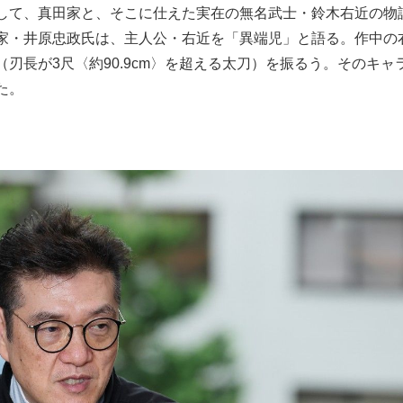
して、真田家と、そこに仕えた実在の無名武士・鈴木右近の物
もっと見る
家・井原忠政氏は、主人公・右近を「異端児」と語る。作中の
刃長が3尺〈約90.9cm〉を超える太刀）を振るう。そのキャ
た。