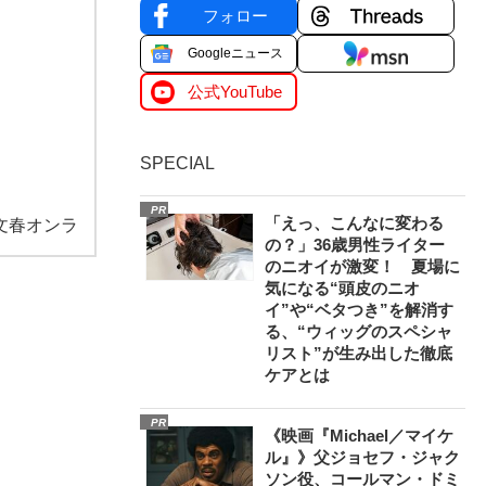
フォロー
Googleニュース
公式YouTube
SPECIAL
PR
「えっ、こんなに変わる
文春オンラ
の？」36歳男性ライター
のニオイが激変！ 夏場に
気になる“頭皮のニオ
イ”や“ベタつき”を解消す
る、“ウィッグのスペシャ
リスト”が生み出した徹底
ケアとは
PR
《映画『Michael／マイケ
ル』》父ジョセフ・ジャク
ソン役、コールマン・ドミ