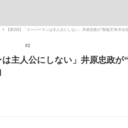
メ
【第2回】「スーパーマンは主人公にしない」井原忠政が“異端児”鈴木右
#2
手が証言した“NPB聞...
「クマが悪者扱いされているの
キングの誕生
ンは主人公にしない」井原忠政が
由
もっと見る
カー日本代表・森保一監督...