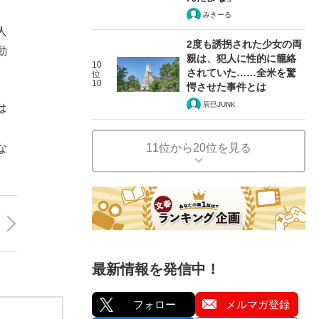
みきーる
人
2度も誘拐された少女の両
動
親は、犯人に性的に籠絡
10
されていた……全米を驚
位
10
愕させた事件とは
辰巳JUNK
は
。
な
11位から20位を見る
最新情報を発信中！
フォロー
メルマガ登録