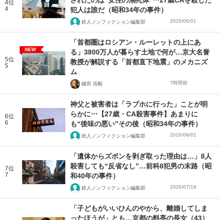
4位
4
犯人は誰だ（昭和34年の事件）
2026/06/01
鉄人ノンフィクション編集部
「首都圏はロシアン・ルーレットの上にあ
NEW
る」3800万人が暮らす土地で何が…京大名誉
5位
教授が解説する「首都直下地震」のメカニズ
5
ム
7時間前
鎌田 浩毅
神父と被害者は「ラブホに行った」ことが明
らかに⋯【27歳・CA殺害事件】あまりに
6位
6
も“後味の悪い”その後（昭和34年の事件）
2026/06/01
鉄人ノンフィクション編集部
「遺体からズボンを剥ぎ取った理由は…」8人
殺害しても“反省なし”…前科8犯男の末路（昭
7位
7
和40年の事件）
2026/07/18
鉄人ノンフィクション編集部
「子どもがいいひんのやから、離婚してしま
ったほうが」とも…京都の料亭の長女（43）