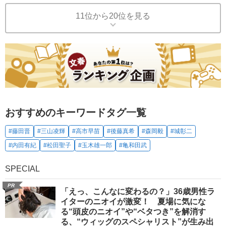
11位から20位を見る
おすすめのキーワードタグ一覧
#藤田晋
#三山凌輝
#高市早苗
#後藤真希
#森岡毅
#城彰二
#内田有紀
#松田聖子
#玉木雄一郎
#亀和田武
SPECIAL
PR
「えっ、こんなに変わるの？」36歳男性ラ
イターのニオイが激変！ 夏場に気にな
る“頭皮のニオイ”や“ベタつき”を解消す
る、“ウィッグのスペシャリスト”が生み出