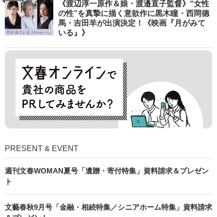
《渡辺淳一原作＆娘・渡邉直子監督》“女性
の性”を真摯に描く意欲作に黒木瞳・西岡德
馬・吉田羊が出演決定！《映画『月がみて
いる』》
PRESENT & EVENT
週刊文春WOMAN夏号「遺贈・寄付特集」資料請求＆プレゼン
ト
文藝春秋9月号「金融・相続特集／シニアホーム特集」資料請求