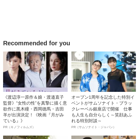
Recommended for you
《渡辺淳一原作＆娘・渡邉直子
オープン1周年を記念した特別イ
監督》“女性の性”を真摯に描く意
ベントがサムソナイト・ブラッ
欲作に黒木瞳・西岡德馬・吉田
クレーベル銀座店で開催 仕事
羊が出演決定！《映画『月がみ
も人生も自分らしく～笑顔あふ
ている』》
れる特別対談～
PR（キノフィルムズ）
PR（サムソナイト・ジャパン）