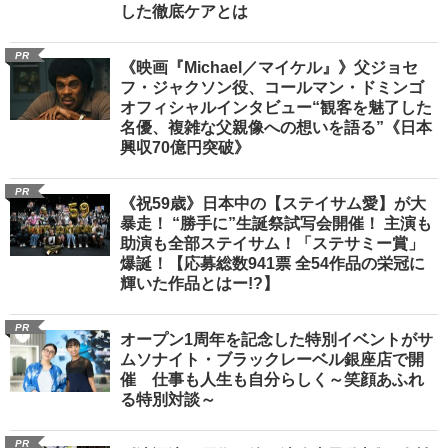
した徹底ケアとは
PR
《映画『Michael／マイケル』》父ジョセ
フ・ジャクソン役、コールマン・ドミンゴ
オフィシャルインタビュー“観客を魅了した
名優、複雑な父親像への想いを語る”《日本
興収70億円突破》
PR
《祝59歳》日本中の【ステイサム愛】が大
暴走！ “勝手に”生誕祭試写会開催！ 主演も
助演も全部ステイサム！「ステサミー賞」
爆誕！【応募総数941票 全54作品の栄冠に
輝いた作品とはー!?】
PR
オープン1周年を記念した特別イベントがサ
ムソナイト・ブラックレーベル銀座店で開
催 仕事も人生も自分らしく～笑顔あふれ
る特別対談～
PR