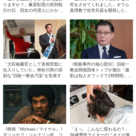
りますか？」麻原彰晃の死刑執
究をさせてくれました」オウム
行の日、四女の代理人にかかっ
真理教で化学兵器を開発した元
てきた1本の電話《地下鉄サリン
死刑囚の“意外な告白”
30年》
「大臣秘書官として首相官邸に
《暗殺事件の核心部分》旧統一
出入りしていた」神奈川県の深
教会関係団体トップが激白「撮
刻な“旧統一教会汚染”を告発する
影は知人オフィスで1時間弱」
《元信者秘書はいまだ現役》
安倍晋三元首相のビデオ出演
《映画『Michael／マイケル』》
「えっ、こんなに変わるの？」
父ジョセフ・ジャクソン役、コ
36歳男性ライターのニオイが激