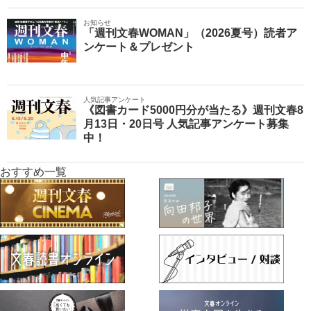
お知らせ
「週刊文春WOMAN」（2026夏号）読者ア
ンケート＆プレゼント
人気記事アンケート
《図書カード5000円分が当たる》週刊文春8
月13日・20日号 人気記事アンケート募集
中！
おすすめ一覧