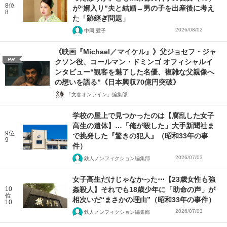
8位
が“婿入り”夫と結婚→男の子を出産後に考え
8
た「跡継ぎ問題」
2026/08/02
中岡 愛子
《映画『Michael／マイケル』》父ジョセフ・ジャ
PR
クソン役、コールマン・ドミンゴ オフィシャルイ
ンタビュー“観客を魅了した名優、複雑な父親像へ
の想いを語る”《日本興収70億円突破》
「文春オンライン」編集部
学校の屋上で見つかったのは【腐乱した女子
高生の遺体】…「俺が殺した」大手新聞社ま
9位
で挑発した『驚きの犯人』（昭和33年の事
9
件）
2026/07/03
鉄人ノンフィクション編集部
女子高生だけじゃなかった⋯【23歳女性も強
10
姦殺人】それでも18歳少年に「助命の声」が
位
相次いだ“まさかの理由”（昭和33年の事件）
10
2026/07/03
鉄人ノンフィクション編集部