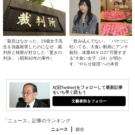
「殺意はなかった」19歳女子高
「飲み込んでない」「バケツに
生を強姦殺害したのになぜ…裁
吐いてる」大食い動画にアンチ
判所と検察が対立した「驚きの
殺到…体重46キロの“可愛すぎ
判決」（昭和42年の事件）
る”大食い女子（24）が明か
す、“やらせ疑惑”への本音
X(旧Twitter)をフォローして最新記事
をいち早く読もう
文藝春秋をフォロー
「ニュース」記事のランキング
ニュース
総合