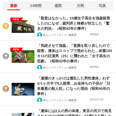
最新
24時間
週間
月間
写真
「殺意はなかった」19歳女子高生を強姦殺害
NEW
したのになぜ…裁判所と検察が対立した「驚
きの判決」（昭和42年の事件）
3時間前
鉄人ノンフィクション編集部
「気絶させて強姦」「意識を取り戻したので
NEW
殺害」遺体はスコップで埋められた…体重100
キロの巨漢男（25）に襲われた「女子高生の
悲劇」（昭和42年の事件）
3時間前
鉄人ノンフィクション編集部
「逮捕のきっかけは腐乱した男性遺体」わず
か1ヶ月半で8人殺害…お金持ちの子供が「日
本最悪の殺人犯」になった理由（昭和40年の
事件）
2026/07/18
鉄人ノンフィクション編集部
「遺体には2人の男の体液」東京の河川で発見
されたのは“女性の溺死体”⋯27歳CAを殺した