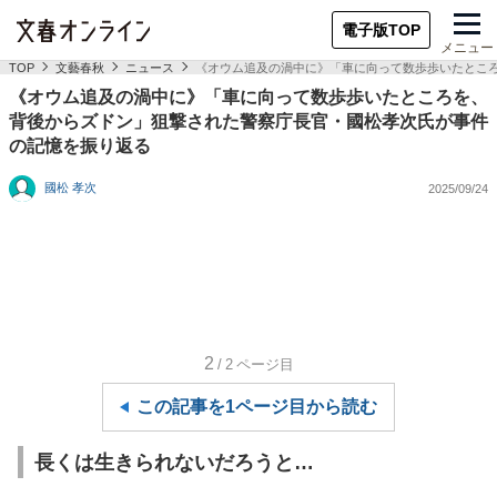
電子版TOP
メニュー
TOP
文藝春秋
ニュース
《オウム追及の渦中に》「車に向って数歩歩いたとこ
《オウム追及の渦中に》「車に向って数歩歩いたところを、
背後からズドン」狙撃された警察庁長官・國松孝次氏が事件
の記憶を振り返る
國松 孝次
2025/09/24
2
/2
ページ目
この記事を1ページ目から読む
長くは生きられないだろうと…