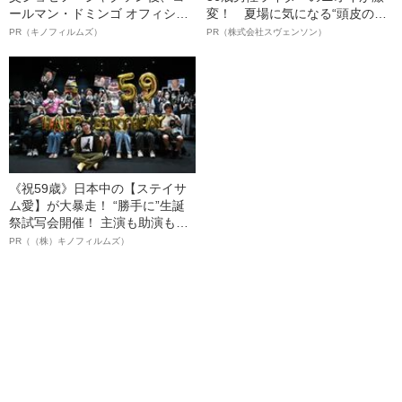
ールマン・ドミンゴ オフィシャ
変！ 夏場に気になる“頭皮のニ
ルインタビュー“観客を魅了した
オイ”や“ベタつき”を解消す
PR（キノフィルムズ）
PR（株式会社スヴェンソン）
名優、複雑な父親像への想いを
る、“ウィッグのスペシャリス
語る”《日本興収70億円突破》
ト”が生み出した徹底ケアとは
《祝59歳》日本中の【ステイサ
ム愛】が大暴走！ “勝手に”生誕
祭試写会開催！ 主演も助演も全
部ステイサム！「ステサミー
PR（（株）キノフィルムズ）
賞」爆誕！【応募総数941票 全
54作品の栄冠に輝いた作品とは
ー!?】