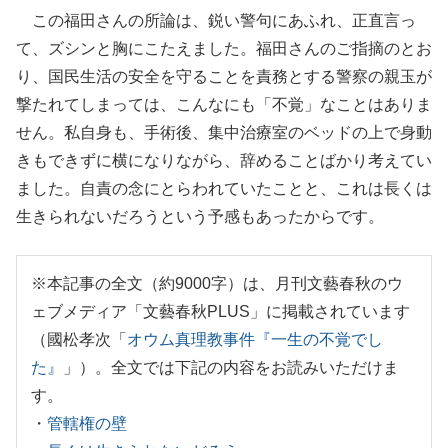
この福田さんの所論は、鋭い警句にあふれ、正直言っ
て、ズシンと胸にこたえました。福田さんのご指摘のとお
り、国民生活の安全を守ることを責務とする警察の親玉が
撃たれてしまっては、こんなにも「不覚」なことはありま
せん。私自身も、手術後、集中治療室のベッドの上で身動
きもできずに横になりながら、辞めることばかり考えてい
ました。自責の念にとらわれていたことと、これは長くは
生きられないだろうという予感もあったからです。
※本記事の全文（約9000字）は、月刊文藝春秋のウ
ェブメディア「文藝春秋PLUS」に掲載されています
（國松孝次「
オウム真理教事件『一生の不覚でし
た』
」）。全文では下記の内容をお読みいただけま
す。
・
管轄権の壁