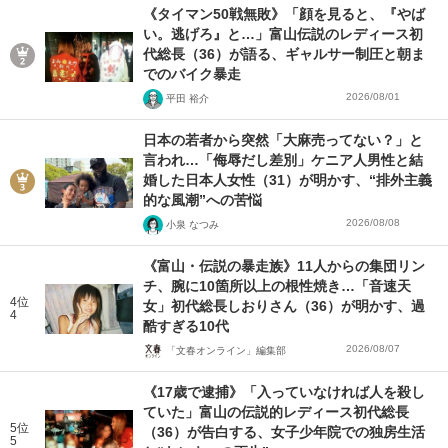
《タイマン50戦無敗》「顔を見ると、『やば
い。逃げろ』と…」富山伝説のレディース初
代総長（36）が語る、ギャルサー制圧と朝ま
でのバイク暴走
2026/08/01
平田 裕介
日本の若者から突然「大麻売ってない？」と
言われ…「侮辱だし差別」ケニア人男性と結
婚した日本人女性（31）が明かす、“排外主義
的な風潮”への苦悩
2026/08/08
小泉 なつみ
《富山・伝説の暴走族》11人からの集団リン
チ、腕に10箇所以上の根性焼き…「音速天
4位
女」初代総長しおりさん（36）が明かす、過
4
酷すぎる10代
2026/08/07
「文春オンライン」編集部
《17歳で逮捕》「入っていなければ人を殺し
ていた」富山の伝説的レディース初代総長
5位
（36）が告白する、女子少年院での独房生活
5