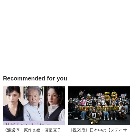
Recommended for you
《渡辺淳一原作＆娘・渡邉直子
《祝59歳》日本中の【ステイサ