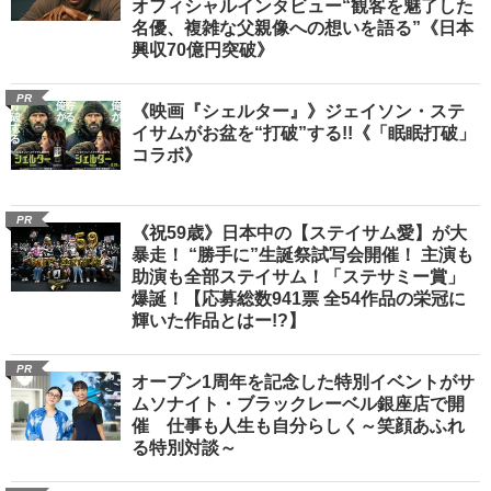
オフィシャルインタビュー“観客を魅了した
名優、複雑な父親像への想いを語る”《日本
興収70億円突破》
PR
《映画『シェルター』》ジェイソン・ステ
イサムがお盆を“打破”する!!《「眠眠打破」
コラボ》
PR
《祝59歳》日本中の【ステイサム愛】が大
暴走！ “勝手に”生誕祭試写会開催！ 主演も
助演も全部ステイサム！「ステサミー賞」
爆誕！【応募総数941票 全54作品の栄冠に
輝いた作品とはー!?】
PR
オープン1周年を記念した特別イベントがサ
ムソナイト・ブラックレーベル銀座店で開
催 仕事も人生も自分らしく～笑顔あふれ
る特別対談～