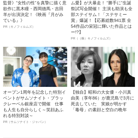
監督》“女性の性”を真摯に描く意
ム愛】が大暴走！ “勝手に”生誕
欲作に黒木瞳・西岡德馬・吉田
祭試写会開催！ 主演も助演も全
羊が出演決定！《映画『月がみ
部ステイサム！「ステサミー
ている』》
賞」爆誕！【応募総数941票 全
54作品の栄冠に輝いた作品とは
PR（キノフィルムズ）
ー!?】
PR（（株）キノフィルムズ）
オープン1周年を記念した特別イ
【独自】昭和の大女優・小川真
ベントがサムソナイト・ブラッ
由美（享年86）が鹿児島で3月に
クレーベル銀座店で開催 仕事
死去していた 実娘が明かす
も人生も自分らしく～笑顔あふ
「毒母」の素顔と空白の晩年
れる特別対談～
PR（サムソナイト・ジャパン）