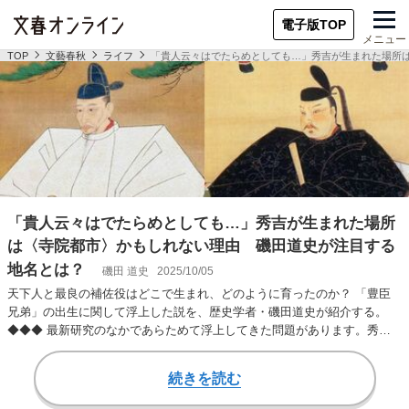
電子版TOP
メニュー
TOP
文藝春秋
ライフ
「貴人云々はでたらめとしても…」秀吉が生まれた場所
「貴人云々はでたらめとしても…」秀吉が生まれた場所
は〈寺院都市〉かもしれない理由 磯田道史が注目する
地名とは？
磯田 道史
2025/10/05
天下人と最良の補佐役はどこで生まれ、どのように育ったのか？ 「豊臣
兄弟」の出生に関して浮上した説を、歴史学者・磯田道史が紹介する。
◆◆◆ 最新研究のなかであらためて浮上してきた問題があります。秀吉
の出生地です。 ここ…
続きを読む