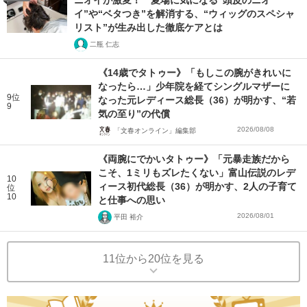
ニオイが激変！ 夏場に気になる“頭皮のニオ
イ”や“ベタつき”を解消する、“ウィッグのスペシャ
リスト”が生み出した徹底ケアとは
二瓶 仁志
《14歳でタトゥー》「もしこの腕がきれいに
なったら…」少年院を経てシングルマザーに
9位
なった元レディース総長（36）が明かす、“若
9
気の至り”の代償
2026/08/08
「文春オンライン」編集部
《両腕にでかいタトゥー》「元暴走族だから
こそ、1ミリもズレたくない」富山伝説のレデ
10
ィース初代総長（36）が明かす、2人の子育て
位
10
と仕事への思い
2026/08/01
平田 裕介
11位から20位を見る