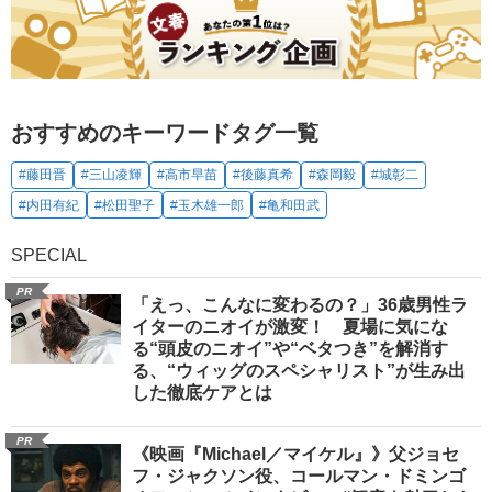
おすすめのキーワードタグ一覧
#藤田晋
#三山凌輝
#高市早苗
#後藤真希
#森岡毅
#城彰二
#内田有紀
#松田聖子
#玉木雄一郎
#亀和田武
SPECIAL
PR
「えっ、こんなに変わるの？」36歳男性ラ
イターのニオイが激変！ 夏場に気にな
る“頭皮のニオイ”や“ベタつき”を解消す
る、“ウィッグのスペシャリスト”が生み出
した徹底ケアとは
PR
《映画『Michael／マイケル』》父ジョセ
フ・ジャクソン役、コールマン・ドミンゴ