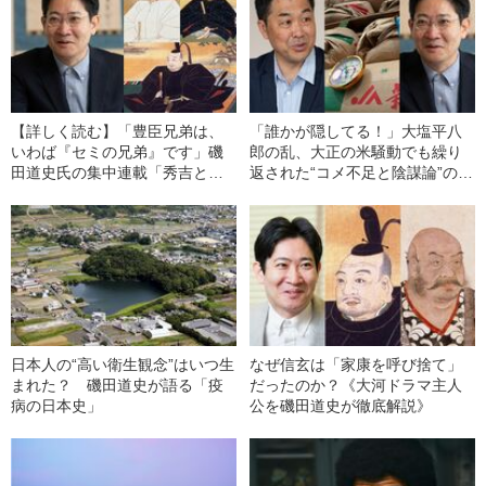
【詳しく読む】「豊臣兄弟は、
「誰かが隠してる！」大塩平八
いわば『セミの兄弟』です」磯
郎の乱、大正の米騒動でも繰り
田道史氏の集中連載「秀吉と秀
返された“コメ不足と陰謀論”の関
長」論、「徳川家康」論を一挙
係【磯田道史×門井慶喜】
紹介【記事まとめ】
日本人の“高い衛生観念”はいつ生
なぜ信玄は「家康を呼び捨て」
まれた？ 磯田道史が語る「疫
だったのか？《大河ドラマ主人
病の日本史」
公を磯田道史が徹底解説》