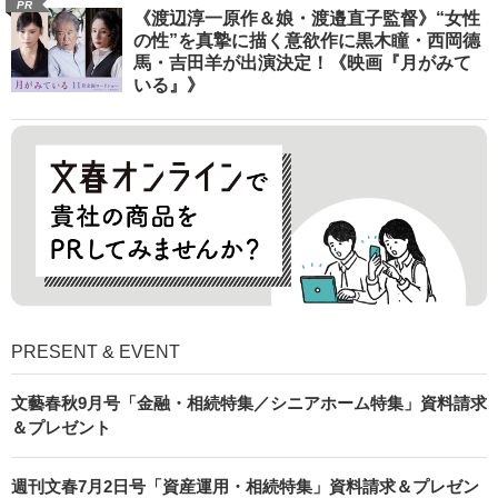
PR
《渡辺淳一原作＆娘・渡邉直子監督》“女性
の性”を真摯に描く意欲作に黒木瞳・西岡德
馬・吉田羊が出演決定！《映画『月がみて
いる』》
PRESENT & EVENT
文藝春秋9月号「金融・相続特集／シニアホーム特集」資料請求
＆プレゼント
週刊文春7月2日号「資産運用・相続特集」資料請求＆プレゼン