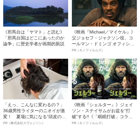
《邪馬台は「ヤマト」と読む》
《映画『Michael／マイケル』》
「邪馬台国はどこにあったのか
父ジョセフ・ジャクソン役、コ
論争」に歴史学者が画期的新説
ールマン・ドミンゴ オフィシャ
ルインタビュー“観客を魅了した
PR（キノフィルムズ）
名優、複雑な父親像への想いを
語る”《日本興収70億円突破》
「えっ、こんなに変わるの？」
《映画『シェルター』》ジェイ
36歳男性ライターのニオイが激
ソン・ステイサムがお盆を“打
変！ 夏場に気になる“頭皮のニ
破”する!!《「眠眠打破」コラ
オイ”や“ベタつき”を解消す
ボ》
PR（株式会社スヴェンソン）
PR（キノフィルムズ）
る、“ウィッグのスペシャリス
ト”が生み出した徹底ケアとは