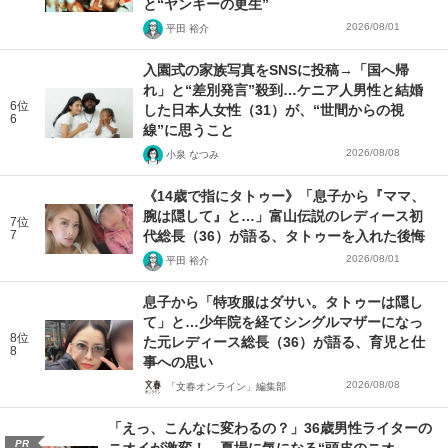
と“ヤンキーの更生”
2026/08/01
平田 裕介
入園式の家族写真をSNSに投稿→「国へ帰
れ」と“差別発言”殺到…ケニア人男性と結婚
6位
した日本人女性（31）が、“世間からの視
6
線”に思うこと
2026/08/08
小泉 なつみ
《14歳で指にタトゥー》「息子から『ママ、
腕は隠して』と…」富山伝説のレディース初
7位
7
代総長（36）が語る、タトゥーを入れた後悔
2026/08/01
平田 裕介
息子から「特攻服はダサい。タトゥーは隠し
て」と…少年院を経てシングルマザーになっ
8位
た元レディース総長（36）が語る、育児と仕
8
事への思い
2026/08/08
「文春オンライン」編集部
「えっ、こんなに変わるの？」36歳男性ライターの
PR