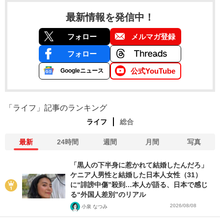
最新情報を発信中！
フォロー
メルマガ登録
フォロー
公式YouTube
Googleニュース
「ライフ」記事のランキング
ライフ
総合
最新
24時間
週間
月間
写真
「黒人の下半身に惹かれて結婚したんだろ」
ケニア人男性と結婚した日本人女性（31）
に“誹謗中傷”殺到…本人が語る、日本で感じ
る“外国人差別”のリアル
2026/08/08
小泉 なつみ