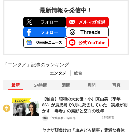
最新情報を発信中！
フォロー
メルマガ登録
フォロー
公式YouTube
Googleニュース
「エンタメ」記事のランキング
エンタメ
総合
最新
24時間
週間
月間
写真
【独自】昭和の大女優・小川真由美（享年
SCOOP!
86）が鹿児島で3月に死去していた 実娘が明
かす「毒母」の素顔と空白の晩年
11時間前
「文藝春秋」編集部
ヤクザ顔負けの「血みどろ情事」豊満な身体