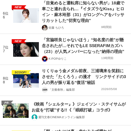
「目覚めると運転席に知らない男が」18歳で
NEW
車ごと連れ去られ…『イタズラなKiss』ヒロ
6位
イン・麻木玲那（31）がロングヘアをバッサ
6
リカットした“切実な理由”
9時間前
佐藤 ちひろ
「宮脇咲良じゃないほう」“知名度の差”が懸
NEW
念されたが…それでもLE SSERAFIMカズハ
7位
7
（23）が人気メンバーになった“納得の理由”
13時間前
K-POPゆりこ
りくりゅう金メダル前夜、三浦璃来を笑顔に
SCOOP!
させた「たくろう」の漫才 リンクサイドの3
8位
8
人の男が振り返る“復活”秘話
2026/05/08
「文藝春秋」編集部
PR
《映画『シェルター』》ジェイソン・ステイサムが
お盆を“打破”する!!《「眠眠打破」コラボ》
週刊文春CINEMAオンライン編集部