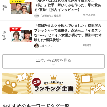
「頬っぺたには真っ赤なみみず腫れが…
SCOOP!
（笑）」歌手・郷ひろみを作った、母の愛あ
9位
9
る“裏拳”【独占インタビュー】
2026/06/10
「文藝春秋」編集部
「毎日粉ミルクを飲んでいました」初主演の
NEW
プレッシャーで激痩せ、点滴も…『イタズラ
10
なKiss』ヒロイン女優が明かす、撮影中に体
位
10
験した“極限状態”
9時間前
佐藤 ちひろ
11位から20位を見る
おすすめのキーワードタグ一覧