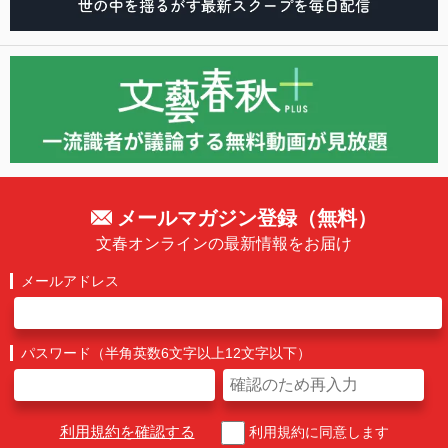
メールマガジン登録（無料）
文春オンラインの最新情報をお届け
メールアドレス
パスワード（半角英数6文字以上12文字以下）
利用規約を確認する
利用規約に同意します