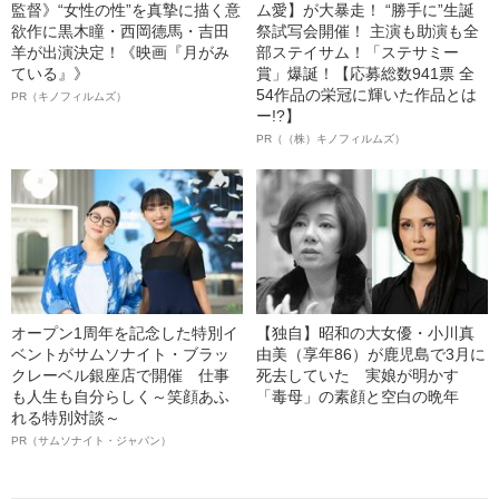
監督》“女性の性”を真摯に描く意
ム愛】が大暴走！ “勝手に”生誕
欲作に黒木瞳・西岡德馬・吉田
祭試写会開催！ 主演も助演も全
羊が出演決定！《映画『月がみ
部ステイサム！「ステサミー
ている』》
賞」爆誕！【応募総数941票 全
54作品の栄冠に輝いた作品とは
PR（キノフィルムズ）
ー!?】
PR（（株）キノフィルムズ）
オープン1周年を記念した特別イ
【独自】昭和の大女優・小川真
ベントがサムソナイト・ブラッ
由美（享年86）が鹿児島で3月に
クレーベル銀座店で開催 仕事
死去していた 実娘が明かす
も人生も自分らしく～笑顔あふ
「毒母」の素顔と空白の晩年
れる特別対談～
PR（サムソナイト・ジャパン）