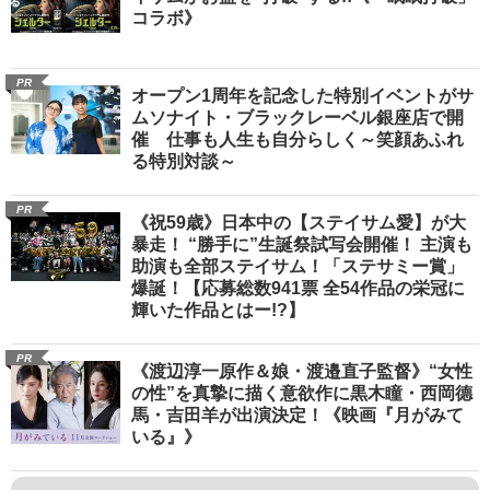
コラボ》
PR
オープン1周年を記念した特別イベントがサ
ムソナイト・ブラックレーベル銀座店で開
催 仕事も人生も自分らしく～笑顔あふれ
る特別対談～
PR
《祝59歳》日本中の【ステイサム愛】が大
暴走！ “勝手に”生誕祭試写会開催！ 主演も
助演も全部ステイサム！「ステサミー賞」
爆誕！【応募総数941票 全54作品の栄冠に
輝いた作品とはー!?】
PR
《渡辺淳一原作＆娘・渡邉直子監督》“女性
の性”を真摯に描く意欲作に黒木瞳・西岡德
馬・吉田羊が出演決定！《映画『月がみて
いる』》