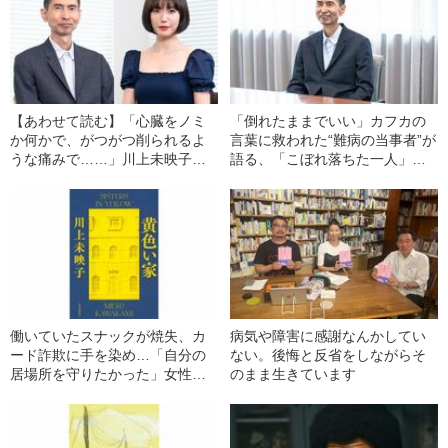
【あわせて読む】「心臓をノミ
「倒れたままでいい」カフカの
か何かで、がつがつ削られるよ
言葉に救われた“難病の当事者”が
うな痛みで……」川上未映子が
語る、「こぼれ落ちた一人」を
難病の当事者・頭木弘樹に初め
救う文学の光
て語ったこと
働いていたスナックが焼失、カ
病気や障害に感謝なんかしてい
ード詐欺に手を染め…「自分の
ない。後悔と反省をしながらそ
居場所を守りたかった」女性
のまま生きています
（40）が最後に“たどり着いた場
所”