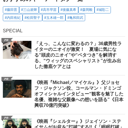
#藤田晋
#三山凌輝
#高市早苗
#後藤真希
#森岡毅
#城彰二
#内田有紀
#松田聖子
#玉木雄一郎
#亀和田武
SPECIAL
PR
「えっ、こんなに変わるの？」36歳男性ラ
イターのニオイが激変！ 夏場に気にな
る“頭皮のニオイ”や“ベタつき”を解消す
る、“ウィッグのスペシャリスト”が生み出
した徹底ケアとは
PR
《映画『Michael／マイケル』》父ジョセ
フ・ジャクソン役、コールマン・ドミンゴ
オフィシャルインタビュー“観客を魅了した
名優、複雑な父親像への想いを語る”《日本
興収70億円突破》
PR
《映画『シェルター』》ジェイソン・ステ
イサムがお盆を“打破”する!!《「眠眠打破」