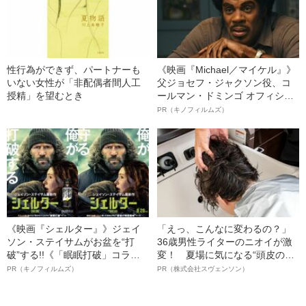
性行為ができず、パートナーも
《映画『Michael／マイケル』》
いない女性が「非配偶者間人工
父ジョセフ・ジャクソン役、コ
授精」を望むとき
ールマン・ドミンゴ オフィシャ
ルインタビュー“観客を魅了した
PR（キノフィルムズ）
名優、複雑な父親像への想いを
語る”《日本興収70億円突破》
《映画『シェルター』》ジェイ
「えっ、こんなに変わるの？」
ソン・ステイサムがお盆を“打
36歳男性ライターのニオイが激
破”する!!《「眠眠打破」コラ
変！ 夏場に気になる“頭皮のニ
ボ》
オイ”や“ベタつき”を解消す
PR（キノフィルムズ）
PR（株式会社スヴェンソン）
る、“ウィッグのスペシャリス
ト”が生み出した徹底ケアとは