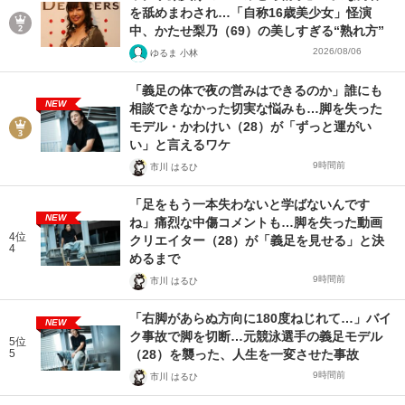
を舐めまわされ…「自称16歳美少女」怪演
中、かたせ梨乃（69）の美しすぎる“熟れ方”
2026/08/06
ゆるま 小林
「義足の体で夜の営みはできるのか」誰にも
NEW
相談できなかった切実な悩みも…脚を失った
モデル・かわけい（28）が「ずっと運がい
い」と言えるワケ
9時間前
市川 はるひ
「足をもう一本失わないと学ばないんです
NEW
ね」痛烈な中傷コメントも…脚を失った動画
4位
クリエイター（28）が「義足を見せる」と決
4
めるまで
9時間前
市川 はるひ
「右脚があらぬ方向に180度ねじれて…」バイ
NEW
ク事故で脚を切断…元競泳選手の義足モデル
5位
5
（28）を襲った、人生を一変させた事故
9時間前
市川 はるひ