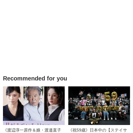
Recommended for you
《渡辺淳一原作＆娘・渡邉直子
《祝59歳》日本中の【ステイサ