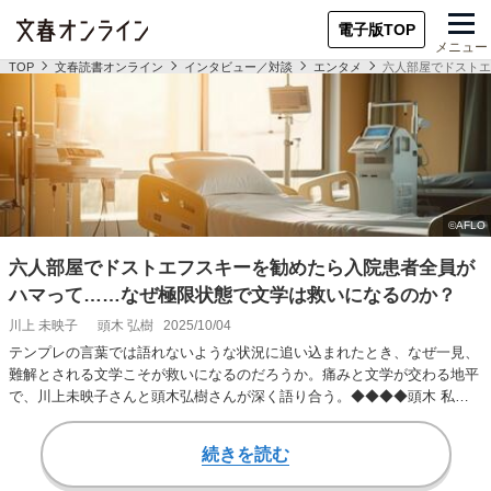
電子版TOP
メニュー
TOP
文春読書オンライン
インタビュー／対談
エンタメ
六人部屋でドストエ
六人部屋でドストエフスキーを勧めたら入院患者全員が
ハマって……なぜ極限状態で文学は救いになるのか？
川上 未映子
頭木 弘樹
2025/10/04
テンプレの言葉では語れないような状況に追い込まれたとき、なぜ一見、
難解とされる文学こそが救いになるのだろうか。痛みと文学が交わる地平
で、川上未映子さんと頭木弘樹さんが深く語り合う。◆◆◆◆頭木 私は
もともと本を読ま…
続きを読む