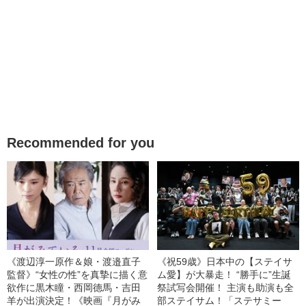
Recommended for you
《渡辺淳一原作＆娘・渡邉直子
《祝59歳》日本中の【ステイサ
監督》“女性の性”を真摯に描く意
ム愛】が大暴走！ “勝手に”生誕
欲作に黒木瞳・西岡德馬・吉田
祭試写会開催！ 主演も助演も全
羊が出演決定！《映画『月がみ
部ステイサム！「ステサミー