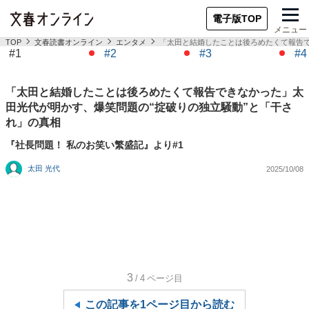
電子版TOP
メニュー
TOP
文春読書オンライン
エンタメ
「太田と結婚したことは後ろめたくて報告で
#1
#2
#3
#4
「太田と結婚したことは後ろめたくて報告できなかった」太
田光代が明かす、爆笑問題の“掟破りの独立騒動”と「干さ
れ」の真相
『社長問題！ 私のお笑い繁盛記』より#1
太田 光代
2025/10/08
3
/4
ページ目
この記事を1ページ目から読む