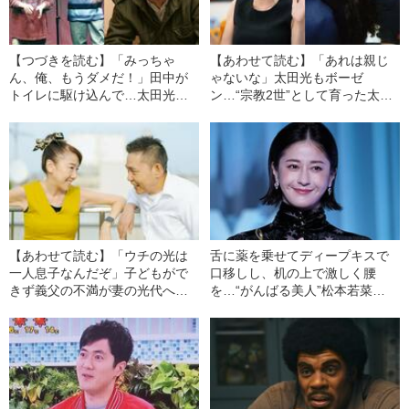
【つづきを読む】「みっちゃ
【あわせて読む】「あれは親じ
ん、俺、もうダメだ！」田中が
ゃないな」太田光もボーゼ
トイレに駆け込んで…太田光代
ン…“宗教2世”として育った太田
が明かす、銀座のバーで起きた
光代が明かす、10代半ばで一人
爆笑問題と立川談志の“修羅場”
暮らしを始めた理由
【あわせて読む】「ウチの光は
舌に薬を乗せてディープキスで
一人息子なんだぞ」子どもがで
口移しし、机の上で激しく腰
きず義父の不満が妻の光代へ…
を…“がんばる美人”松本若菜
太田光が「珍しく」言い返し
（40）の飾らない女優人生
た“毅然とした一言”とは