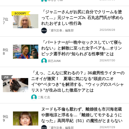
「ジャニーさんがお尻に自分でクリームを塗
SCOOP!
って…」元ジャニーズJr. 石丸志門氏が求めら
7位
7
れたおぞましい性行為
2023/06/28
「週刊文春」編集部
「パートナーが一晩中セックスしていて寝ら
れない」と解散に至った女子ペアも…オリン
8位
8
ピック選手村の“知られざる性事情”とは
2024/07/30
辰巳JUNK
「えっ、こんなに変わるの？」36歳男性ライターの
PR
ニオイが激変！ 夏場に気になる“頭皮のニオ
イ”や“ベタつき”を解消する、“ウィッグのスペシャ
リスト”が生み出した徹底ケアとは
二瓶 仁志
ヌードも不倫も厭わず、離婚後も市川海老蔵
や勝地涼と浮名を…「離婚してモテるように
9位
9
なった」高岡早紀（51）の魔性がとまらない
2024/07/29
「週刊文春」編集部