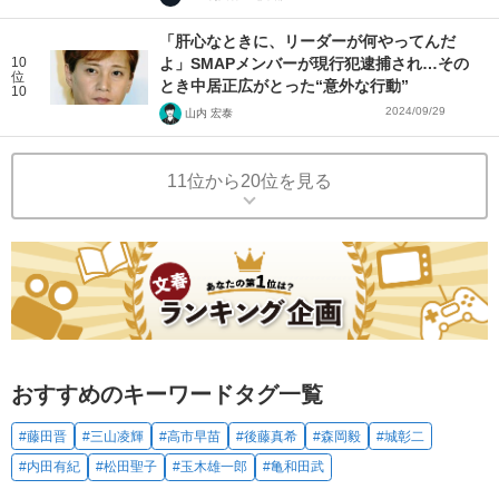
「肝心なときに、リーダーが何やってんだ
10
よ」SMAPメンバーが現行犯逮捕され…その
位
とき中居正広がとった“意外な行動”
10
2024/09/29
山内 宏泰
11位から20位を見る
おすすめのキーワードタグ一覧
#藤田晋
#三山凌輝
#高市早苗
#後藤真希
#森岡毅
#城彰二
#内田有紀
#松田聖子
#玉木雄一郎
#亀和田武