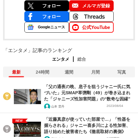
フォロー
メルマガ登録
フォロー
公式YouTube
Googleニュース
「エンタメ」記事のランキング
エンタメ
総合
最新
24時間
週間
月間
写真
「父の通夜の晩、息子を狙うジャニー氏に気
づいた」元SMAP草彅剛（49）が巻き込まれ
た「ジャニーズ性加害問題」の“数奇な因縁”
2023/08/04
山本 雲丹
「近藤真彦が使っていた部屋で…」「性器を
NEW
握らされる」ジャニー喜多川による性加害、
語り始めた被害者たち《徹底取材の裏側》