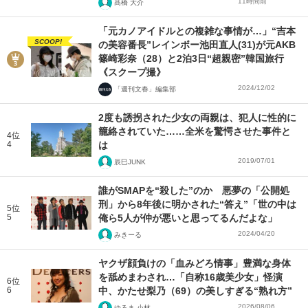
11時間前
髙橋 大介
「元カノアイドルとの複雑な事情が…」“吉本
SCOOP!
の美容番長”レインボー池田直人(31)が元AKB
篠崎彩奈（28）と2泊3日“超親密”韓国旅行
《スクープ撮》
2024/12/02
「週刊文春」編集部
2度も誘拐された少女の両親は、犯人に性的に
籠絡されていた……全米を驚愕させた事件と
4位
4
は
2019/07/01
辰巳JUNK
誰がSMAPを“殺した”のか 悪夢の「公開処
刑」から8年後に明かされた“答え”「世の中は
5位
5
俺ら5人が仲が悪いと思ってるんだよな」
2024/04/20
みきーる
ヤクザ顔負けの「血みどろ情事」豊満な身体
を舐めまわされ…「自称16歳美少女」怪演
6位
6
中、かたせ梨乃（69）の美しすぎる“熟れ方”
2026/08/06
ゆるま 小林