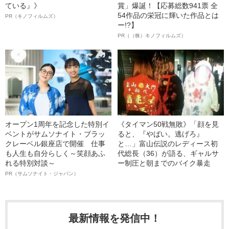
ている』》
賞」爆誕！【応募総数941票 全
54作品の栄冠に輝いた作品とは
PR（キノフィルムズ）
ー!?】
PR（（株）キノフィルムズ）
オープン1周年を記念した特別イ
《タイマン50戦無敗》「顔を見
ベントがサムソナイト・ブラッ
ると、『やばい。逃げろ』
クレーベル銀座店で開催 仕事
と…」富山伝説のレディース初
も人生も自分らしく～笑顔あふ
代総長（36）が語る、ギャルサ
れる特別対談～
ー制圧と朝までのバイク暴走
PR（サムソナイト・ジャパン）
最新情報を発信中！