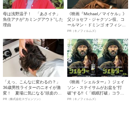
母は浅野温子！ 「あさイチ」
《映画『Michael／マイケル』》
魚住アナが“カミングアウト”した
父ジョセフ・ジャクソン役、コ
理由
ールマン・ドミンゴ オフィシャ
ルインタビュー“観客を魅了した
PR（キノフィルムズ）
名優、複雑な父親像への想いを
語る”《日本興収70億円突破》
「えっ、こんなに変わるの？」
《映画『シェルター』》ジェイ
36歳男性ライターのニオイが激
ソン・ステイサムがお盆を“打
変！ 夏場に気になる“頭皮のニ
破”する!!《「眠眠打破」コラ
オイ”や“ベタつき”を解消す
ボ》
PR（株式会社スヴェンソン）
PR（キノフィルムズ）
る、“ウィッグのスペシャリス
ト”が生み出した徹底ケアとは