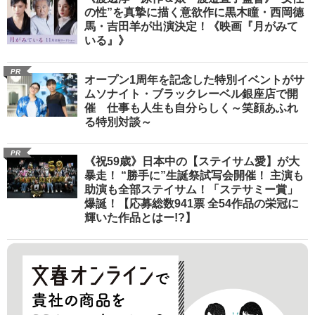
の性”を真摯に描く意欲作に黒木瞳・西岡德
馬・吉田羊が出演決定！《映画『月がみて
いる』》
PR
オープン1周年を記念した特別イベントがサ
ムソナイト・ブラックレーベル銀座店で開
催 仕事も人生も自分らしく～笑顔あふれ
る特別対談～
PR
《祝59歳》日本中の【ステイサム愛】が大
暴走！ “勝手に”生誕祭試写会開催！ 主演も
助演も全部ステイサム！「ステサミー賞」
爆誕！【応募総数941票 全54作品の栄冠に
輝いた作品とはー!?】