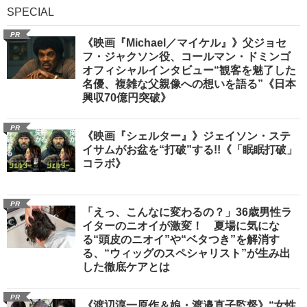
SPECIAL
PR
《映画『Michael／マイケル』》父ジョセ
フ・ジャクソン役、コールマン・ドミンゴ
オフィシャルインタビュー“観客を魅了した
名優、複雑な父親像への想いを語る”《日本
興収70億円突破》
PR
《映画『シェルター』》ジェイソン・ステ
イサムがお盆を“打破”する!!《「眠眠打破」
コラボ》
PR
「えっ、こんなに変わるの？」36歳男性ラ
イターのニオイが激変！ 夏場に気にな
る“頭皮のニオイ”や“ベタつき”を解消す
る、“ウィッグのスペシャリスト”が生み出
した徹底ケアとは
PR
《渡辺淳一原作＆娘・渡邉直子監督》“女性