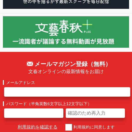
メールマガジン登録（無料）
文春オンラインの最新情報をお届け
メールアドレス
パスワード（半角英数6文字以上12文字以下）
利用規約を確認する
利用規約に同意します