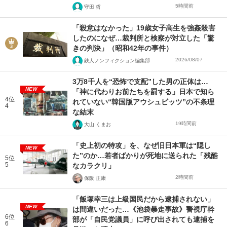
5時間前
守田 哲
「殺意はなかった」19歳女子高生を強姦殺害
したのになぜ…裁判所と検察が対立した「驚
きの判決」（昭和42年の事件）
2026/08/07
鉄人ノンフィクション編集部
3万8千人を“恐怖で支配”した男の正体は…
NEW
「神に代わりお前たちを罰する」日本で知ら
4位
れていない“韓国版アウシュビッツ”の不条理
4
な結末
19時間前
大山 くまお
「史上初の特攻」を、なぜ旧日本軍は“隠し
NEW
た”のか…若者ばかりが死地に送られた「残酷
5位
5
なカラクリ」
2時間前
保阪 正康
「飯塚幸三は上級国民だから逮捕されない」
NEW
は間違いだった…《池袋暴走事故》警視庁幹
6位
部が「自民党議員」に呼び出されても逮捕を
6