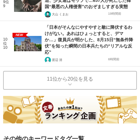
迫、少女達はモップで…657人が死亡した韓
9位
9
国“最悪の人権侵害”のおぞましすぎる実態
19時間前
大山 くまお
「日本がそんなにやすやすと敵に降伏するわ
けがない。あれはひょっとすると、デマ
NEW
10
か…」復員兵が明かした、8月15日“無条件降
位
伏”を知った瞬間の日本兵たちの“リアルな反
10
応”
6時間前
渡辺 清
11位から20位を見る
その他のキーワードタグ一覧