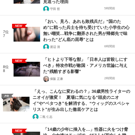
見送った理由
5時間前
守田 哲
「おい、見ろ、あれも敗残兵だ」“国のた
NEW
め”に戦った兵士を待ち受けていた小学生の心
7位
無い嘲笑…戦争に翻弄された男が帰郷先で味
7
わった“どん底の屈辱”とは
6時間前
渡辺 清
「ヒトより下等な獣」「日本人は皆殺しにす
NEW
べき」特攻作戦が敵国・アメリカ世論に与え
8位
8
た“残酷すぎる影響”
2時間前
保阪 正康
「えっ、こんなに変わるの？」36歳男性ライターの
PR
ニオイが激変！ 夏場に気になる“頭皮のニオ
イ”や“ベタつき”を解消する、“ウィッグのスペシャ
リスト”が生み出した徹底ケアとは
二瓶 仁志
「14歳の少年に挿入を…」性器に火をつけ脅
NEW