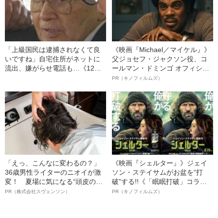
「上級国民は逮捕されなくて良
《映画『Michael／マイケル』》
いですね」自宅住所がネットに
父ジョセフ・ジャクソン役、コ
流出、嫌がらせ電話も…《12人
ールマン・ドミンゴ オフィシャ
死傷の池袋暴走事故》飯塚幸三
ルインタビュー“観客を魅了した
PR（キノフィルムズ）
の長男が直面した「加害者家族
名優、複雑な父親像への想いを
への暴力」
語る”《日本興収70億円突破》
「えっ、こんなに変わるの？」
《映画『シェルター』》ジェイ
36歳男性ライターのニオイが激
ソン・ステイサムがお盆を“打
変！ 夏場に気になる“頭皮のニ
破”する!!《「眠眠打破」コラ
オイ”や“ベタつき”を解消す
ボ》
PR（株式会社スヴェンソン）
PR（キノフィルムズ）
る、“ウィッグのスペシャリス
ト”が生み出した徹底ケアとは