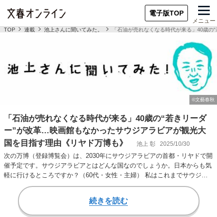
電子版TOP
メニュー
TOP
連載
池上さんに聞いてみた。
「石油が売れなくなる時代が来る」40歳の
「石油が売れなくなる時代が来る」40歳の“若きリーダ
ー”が改革…映画館もなかったサウジアラビアが観光大
国を目指す理由《リヤド万博も》
池上 彰
2025/10/30
次の万博（登録博覧会）は、2030年にサウジアラビアの首都・リヤドで開
催予定です。サウジアラビアとはどんな国なのでしょうか。日本からも気
軽に行けるところですか？（60代・女性・主婦） 私はこれまでサウジア
ラビアには…
続きを読む