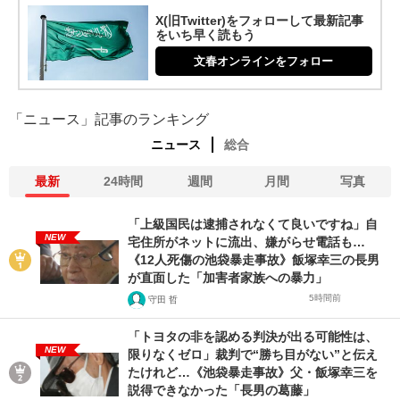
X(旧Twitter)をフォローして最新記事
をいち早く読もう
文春オンラインをフォロー
「ニュース」記事のランキング
ニュース
総合
最新
24時間
週間
月間
写真
「上級国民は逮捕されなくて良いですね」自
NEW
宅住所がネットに流出、嫌がらせ電話も…
《12人死傷の池袋暴走事故》飯塚幸三の長男
が直面した「加害者家族への暴力」
5時間前
守田 哲
「トヨタの非を認める判決が出る可能性は、
NEW
限りなくゼロ」裁判で“勝ち目がない”と伝え
たけれど…《池袋暴走事故》父・飯塚幸三を
説得できなかった「長男の葛藤」