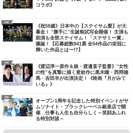
コラボ》
PR
《祝59歳》日本中の【ステイサム愛】が大
暴走！ “勝手に”生誕祭試写会開催！ 主演も
助演も全部ステイサム！「ステサミー賞」
爆誕！【応募総数941票 全54作品の栄冠に
輝いた作品とはー!?】
PR
《渡辺淳一原作＆娘・渡邉直子監督》“女性
の性”を真摯に描く意欲作に黒木瞳・西岡德
馬・吉田羊が出演決定！《映画『月がみて
いる』》
PR
オープン1周年を記念した特別イベントがサ
ムソナイト・ブラックレーベル銀座店で開
催 仕事も人生も自分らしく～笑顔あふれ
る特別対談～