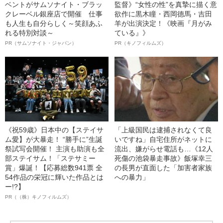
ベントがサムソナイト・ブラッ
監督》“女性の性”を真摯に描く意
クレーベル銀座店で開催 仕事
欲作に黒木瞳・西岡德馬・吉田
も人生も自分らしく～笑顔あふ
羊が出演決定！《映画『月がみ
れる特別対談～
ている』》
PR（サムソナイト・ジャパン）
PR（キノフィルムズ）
《祝59歳》日本中の【ステイサ
「上級国民は逮捕されなくて良
ム愛】が大暴走！ “勝手に”生誕
いですね」自宅住所がネットに
祭試写会開催！ 主演も助演も全
流出、嫌がらせ電話も…《12人
部ステイサム！「ステサミー
死傷の池袋暴走事故》飯塚幸三
賞」爆誕！【応募総数941票 全
の長男が直面した「加害者家族
54作品の栄冠に輝いた作品とは
への暴力」
ー!?】
PR（（株）キノフィルムズ）