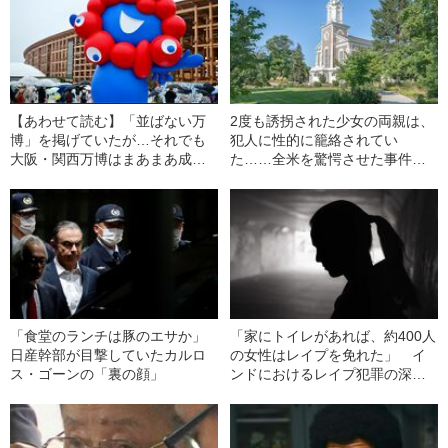
【あわせて読む】「並ばない万
2度も誘拐された少女の両親は、
博」を掲げていたが…それでも
犯人に性的に籠絡されてい
大阪・関西万博はまあまあ成功
た……全米を驚愕させた事件と
だったと言えるワケ
は
「食堂のランチは豚のエサか」
「家にトイレがあれば、約400人
日産幹部が目撃していたカルロ
の女性はレイプを免れた」 イ
ス・ゴーンの「裏の顔」
ンドにおけるレイプ犯罪の深刻
さ