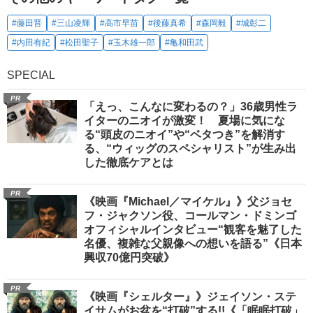
#藤田晋
#三山凌輝
#高市早苗
#後藤真希
#森岡毅
#城彰二
#内田有紀
#松田聖子
#玉木雄一郎
#亀和田武
SPECIAL
PR
「えっ、こんなに変わるの？」36歳男性ラ
イターのニオイが激変！ 夏場に気にな
る“頭皮のニオイ”や“ベタつき”を解消す
る、“ウィッグのスペシャリスト”が生み出
した徹底ケアとは
PR
《映画『Michael／マイケル』》父ジョセ
フ・ジャクソン役、コールマン・ドミンゴ
オフィシャルインタビュー“観客を魅了した
名優、複雑な父親像への想いを語る”《日本
興収70億円突破》
PR
《映画『シェルター』》ジェイソン・ステ
イサムがお盆を“打破”する!!《「眠眠打破」