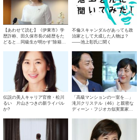
【あわせて読む】《伊東市》学
不倫スキャンダルがあっても政
歴詐称、田久保市長の経歴をた
治家として大成した人物は？
どると…同級生が明かす“除籍ま
――池上彰氏に聞く
での学生時代”「バンドマン風の
彼氏と同棲していた」
伝説の美人キャリア官僚・松川
「高級マンションの一室を…」
るい 片山さつきの新ライバル
滝川クリステル（46）と親密な
か?
ディーン・フジオカ似実業家
（56）の正体