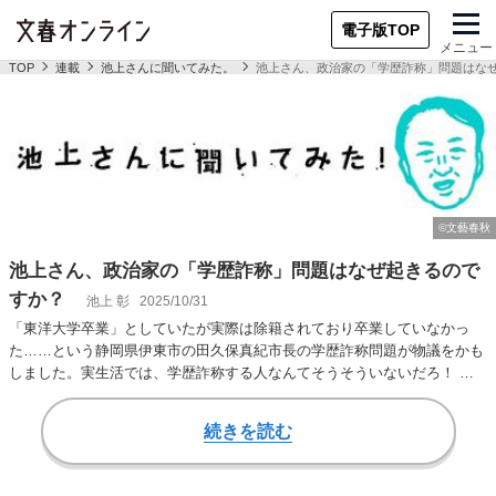
電子版TOP
メニュー
TOP
連載
池上さんに聞いてみた。
池上さん、政治家の「学歴詐称」問題はな
池上さん、政治家の「学歴詐称」問題はなぜ起きるので
すか？
池上 彰
2025/10/31
「東洋大学卒業」としていたが実際は除籍されており卒業していなかっ
た……という静岡県伊東市の田久保真紀市長の学歴詐称問題が物議をかも
しました。実生活では、学歴詐称する人なんてそうそういないだろ！ と
思うのですが、政界だ…
続きを読む