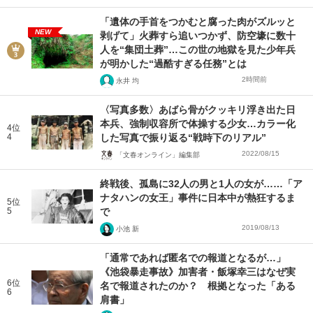
「遺体の手首をつかむと腐った肉がズルッと
NEW
剥げて」火葬すら追いつかず、防空壕に数十
人を“集団土葬”…この世の地獄を見た少年兵
が明かした“過酷すぎる任務”とは
2時間前
永井 均
〈写真多数〉あばら骨がクッキリ浮き出た日
本兵、強制収容所で体操する少女…カラー化
4位
4
した写真で振り返る“戦時下のリアル”
2022/08/15
「文春オンライン」編集部
終戦後、孤島に32人の男と1人の女が……「ア
ナタハンの女王」事件に日本中が熱狂するま
5位
5
で
2019/08/13
小池 新
「通常であれば匿名での報道となるが…」
《池袋暴走事故》加害者・飯塚幸三はなぜ実
6位
名で報道されたのか？ 根拠となった「ある
6
肩書」