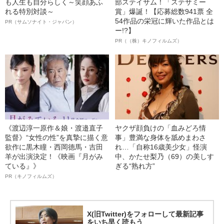
も人生も自分らしく～笑顔あふ
部ステイサム！「ステサミー
れる特別対談～
賞」爆誕！【応募総数941票 全
54作品の栄冠に輝いた作品とは
PR（サムソナイト・ジャパン）
ー!?】
PR（（株）キノフィルムズ）
《渡辺淳一原作＆娘・渡邉直子
ヤクザ顔負けの「血みどろ情
監督》“女性の性”を真摯に描く意
事」豊満な身体を舐めまわさ
欲作に黒木瞳・西岡德馬・吉田
れ…「自称16歳美少女」怪演
羊が出演決定！《映画『月がみ
中、かたせ梨乃（69）の美しす
ている』》
ぎる“熟れ方”
PR（キノフィルムズ）
X(旧Twitter)をフォローして最新記事
をいち早く読もう