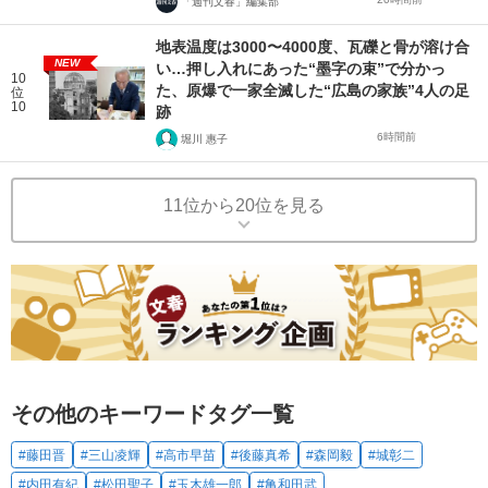
「週刊文春」編集部
地表温度は3000〜4000度、瓦礫と骨が溶け合
NEW
い…押し入れにあった“墨字の束”で分かっ
10
た、原爆で一家全滅した“広島の家族”4人の足
位
10
跡
6時間前
堀川 惠子
11位から20位を見る
その他のキーワードタグ一覧
#藤田晋
#三山凌輝
#高市早苗
#後藤真希
#森岡毅
#城彰二
#内田有紀
#松田聖子
#玉木雄一郎
#亀和田武