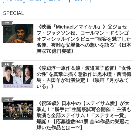
SPECIAL
PR
《映画『Michael／マイケル』》父ジョセ
フ・ジャクソン役、コールマン・ドミンゴ
オフィシャルインタビュー“観客を魅了した
名優、複雑な父親像への想いを語る”《日本
興収70億円突破》
PR
《渡辺淳一原作＆娘・渡邉直子監督》“女性
の性”を真摯に描く意欲作に黒木瞳・西岡德
馬・吉田羊が出演決定！《映画『月がみて
いる』》
PR
《祝59歳》日本中の【ステイサム愛】が大
暴走！ “勝手に”生誕祭試写会開催！ 主演も
助演も全部ステイサム！「ステサミー賞」
爆誕！【応募総数941票 全54作品の栄冠に
輝いた作品とはー!?】