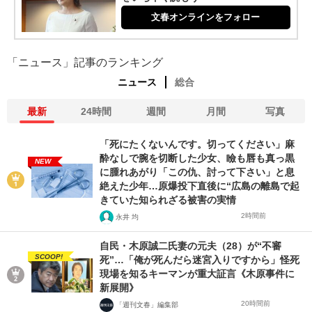
文春オンラインをフォロー
「ニュース」記事のランキング
ニュース
総合
最新
24時間
週間
月間
写真
「死にたくないんです。切ってください」麻
酔なしで腕を切断した少女、瞼も唇も真っ黒
NEW
に腫れあがり「この仇、討って下さい」と息
絶えた少年…原爆投下直後に“広島の離島で起
きていた知られざる被害の実情
2時間前
永井 均
自民・木原誠二氏妻の元夫（28）が“不審
SCOOP!
死”…「俺が死んだら迷宮入りですから」怪死
現場を知るキーマンが重大証言《木原事件に
新展開》
20時間前
「週刊文春」編集部