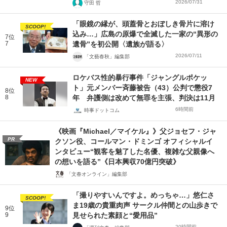
2026/07/31
守田 哲
「眼鏡の縁が、頭蓋骨とおぼしき骨片に溶け
SCOOP!
込み…」広島の原爆で全滅した一家の“異形の
7位
7
遺骨”を初公開〈遺族が語る〉
2026/07/11
「文藝春秋」編集部
ロケバス性的暴行事件「ジャングルポケッ
NEW
ト」元メンバー斉藤被告（43）公判で懲役7
8位
8
年 弁護側は改めて無罪を主張、判決は11月
6時間前
時事ドットコム
《映画『Michael／マイケル』》父ジョセフ・ジャ
PR
クソン役、コールマン・ドミンゴ オフィシャルイ
ンタビュー“観客を魅了した名優、複雑な父親像へ
の想いを語る”《日本興収70億円突破》
「文春オンライン」編集部
「撮りやすいんですよ。めっちゃ…」悠仁さ
SCOOP!
ま19歳の貴重肉声 サークル仲間との山歩きで
9位
9
見せられた素顔と“愛用品”
20時間前