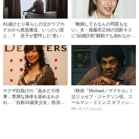
81歳ひとり暮らしの父がラブホ
「離婚してもなんの問題もな
テルから救急搬送、いったい誰
い」夫・後藤田正純の泥酔キス
と…？ 息子が驚愕した“老いた
に“結婚詐欺”騒動でも崩れなかっ
親の性生活”
た水野真紀（54）の“きれいな人
生”
ヤクザ顔負けの「血みどろ情
《映画『Michael／マイケル』》
事」豊満な身体を舐めまわさ
父ジョセフ・ジャクソン役、コ
れ…「自称16歳美少女」怪演
ールマン・ドミンゴ オフィシャ
中、かたせ梨乃（69）の美しす
ルインタビュー“観客を魅了した
PR（キノフィルムズ）
ぎる“熟れ方”
名優、複雑な父親像への想いを
語る”《日本興収70億円突破》