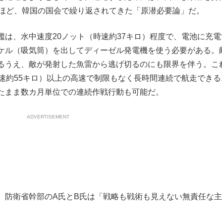
年ほど、韓国の国会で繰り返されてきた「原潜必要論」だ。
は、水中速度20ノット（時速約37キロ）程度で、電池に充電
ケル（吸気筒）を出してディーゼル発電機を使う必要がある。
るうえ、敵が発射した魚雷から逃げ切るのにも限界を伴う。こ
速約55キロ）以上の高速で制限もなく長時間連続で航走できる
たまま数カ月単位での連続作戦行動も可能だ。
ADVERTISEMENT
防衛省幹部のA氏とB氏は「戦略も戦術も見えない無責任な主