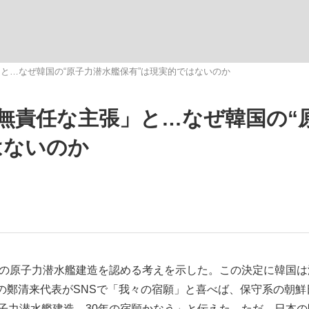
いまさら聞け
と…なぜ韓国の“原子力潜水艦保有”は現実的ではないのか
無責任な主張」と…なぜ韓国の“
手が証言した“NPB聞...
「クマが悪者扱いされているの
はないのか
もっと見る
国の原子力潜水艦建造を認める考えを示した。この決定に韓国は
の鄭清来代表がSNSで「我々の宿願」と喜べば、保守系の朝鮮
カー日本代表・森保一監督...
子力潜水艦建造 30年の宿願かなう」と伝えた。ただ、日本の