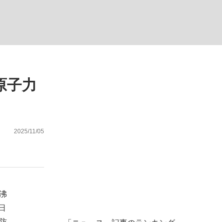
ない資産運用のすべて
原子力
が悲しい」『北の国から』倉本聰氏（91...
2025/11/05
沸
日
防