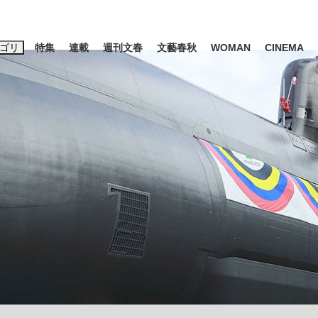
ゴリ
特集
連載
週刊文春
文藝春秋
WOMAN
CINEMA
キーワード入力
ス
エンタメ
ライフ
ビジネス
ーワードタグ一覧
山凌輝
#高市早苗
#後藤真希
#森岡毅
#城彰二
#内田有紀
観る将棋、読
#亀和田武
て明かした日本代表監督に...
「最悪の空気のまま解散」W