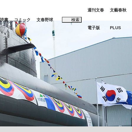
週刊文春
文藝春秋
読書
コミック
文春野球
検索
電子版
PLUS
インタビュー
読書
#松田聖子
む将棋
BC日本代表“敗戦”の真実 選手が明かす...