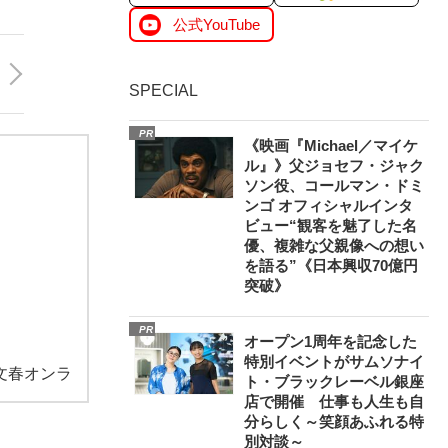
公式YouTube
SPECIAL
PR
《映画『Michael／マイケ
ル』》父ジョセフ・ジャク
ソン役、コールマン・ドミ
ンゴ オフィシャルインタ
ビュー“観客を魅了した名
優、複雑な父親像への想い
を語る”《日本興収70億円
突破》
PR
オープン1周年を記念した
特別イベントがサムソナイ
文春オンラ
ト・ブラックレーベル銀座
店で開催 仕事も人生も自
分らしく～笑顔あふれる特
別対談～