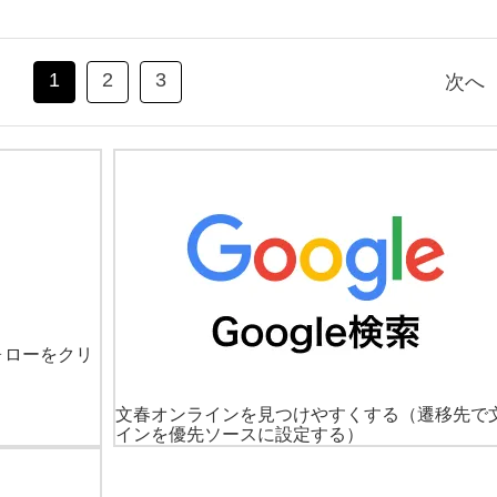
1
2
3
次へ
ォローをクリ
文春オンラインを見つけやすくする
（遷移先で
インを優先ソースに設定する）