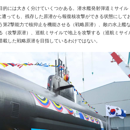
目的には大きく分けていくつかある。潜水艦発射弾道ミサイル
撃に遭っても、残存した原潜から報復核攻撃ができる状態にして
う第2撃能力で核抑止を機能させる（戦略原潜）、敵の水上艦
る（攻撃原潜）、巡航ミサイルで地上を攻撃する（巡航ミサイ
搭載した戦略原潜を目指しているわけではない。