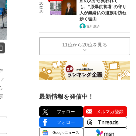
所の人から笑われて
10
も、“原爆供養塔”の守り
位
10
人が無縁仏の遺族を訪ね
歩く理由
堀川 惠子
11位から20位を見る
作
東ア
ら
最新情報を発信中！
原
フォロー
メルマガ登録
フォロー
Googleニュース