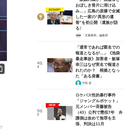
おぼしき骨片に溶け込
SCOOP!
み…」広島の原爆で全滅
した一家の“異形の遺
骨”を初公開〈遺族が語
る〉
「文藝春秋」編集部
「通常であれば匿名での
報道となるが…」《池袋
暴走事故》加害者・飯塚
4位
幸三はなぜ実名で報道さ
4
れたのか？ 根拠となっ
た「ある肩書」
守田 哲
ロケバス性的暴行事件
「ジャングルポケット」
NEW
元メンバー斉藤被告
5位
（43）公判で懲役7年 弁
5
護側は改めて無罪を主
張、判決は11月
た