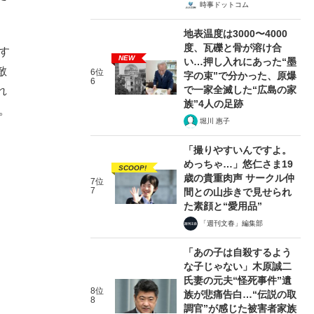
時事ドットコム
地表温度は3000〜4000
度、瓦礫と骨が溶け合
す
NEW
い…押し入れにあった“墨
敵
6位
字の束”で分かった、原爆
6
で一家全滅した“広島の家
れ
族”4人の足跡
。
堀川 惠子
「撮りやすいんですよ。
めっちゃ…」悠仁さま19
SCOOP!
歳の貴重肉声 サークル仲
7位
7
間との山歩きで見せられ
た素顔と“愛用品”
「週刊文春」編集部
「あの子は自殺するよう
な子じゃない」木原誠二
氏妻の元夫“怪死事件”遺
8位
族が悲痛告白…“伝説の取
8
調官”が感じた被害者家族