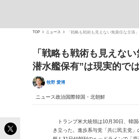
TOP
ニュース
「戦略も戦術も見えない無責任な主張」
「戦略も戦術も見えない
「敗因分析は一切聞かれなかった」侍ジャパン選
キングの誕生を、目撃せよ。
潜水艦保有”は現実的で
牧野 愛博
ニュース
政治
国際
韓国・北朝鮮
the Style
トランプ米大統領は10月30日、韓
き立った。進歩系与党「共に民主党」
「目標達成できなかったからと言って…」サッ
報も31日付朝刊のヘッドラインで「原