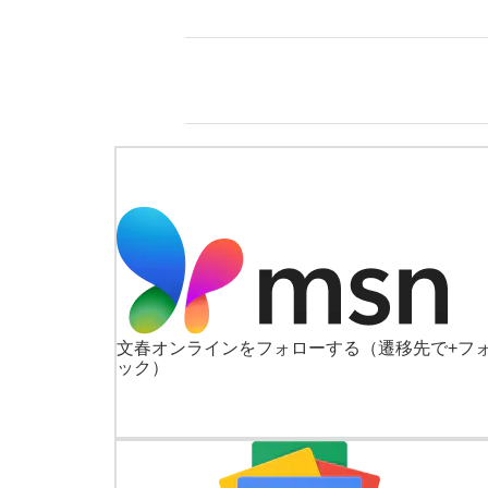
文春オンラインをフォローする
（遷移先で+フ
ック）