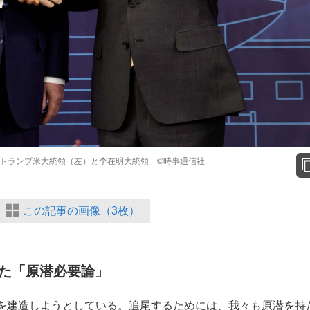
臨むトランプ米大統領（左）と李在明大統領 ©時事通信社
この記事の画像（3枚）
た「原潜必要論」
を建造しようとしている。追尾するためには、我々も原潜を持