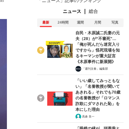
「ニュース」記事のランキング
ニュース
総合
最新
24時間
週間
月間
写真
自民・木原誠二氏妻の元
夫（28）が“不審死”…
SCOOP!
「俺が死んだら迷宮入り
ですから」怪死現場を知
るキーマンが重大証言
《木原事件に新展開》
「週刊文春」編集部
「いい歳してみっともな
い」「名誉教授が聞いて
あきれる」それでも70歳
の名誉教授が「ロマンス
詐欺にダマされた恥」を
本にした理由
高倉 良一
「眼鏡の縁が、頭蓋骨と