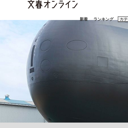
新着
ランキング
カテ
スクープ
ニュー
おすすめのキ
#藤田晋
#三
#玉木雄一郎
「90%は失敗する。でも…」本田圭佑が初め
終戦から81年