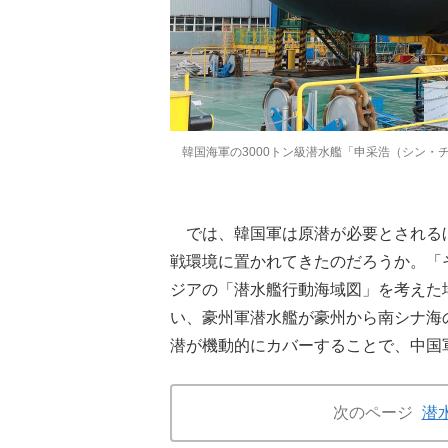
韓国海軍の3000トン級潜水艦「申采浩（シン・チ
では、韓国軍は原潜が必要とされる
戦環境に置かれてきたのだろうか。「
ジアの「潜水艦行動海域図」を考えた
い、豪州軍潜水艦が豪州から南シナ海
潜が機動的にカバーすることで、中国
次のページ
潜