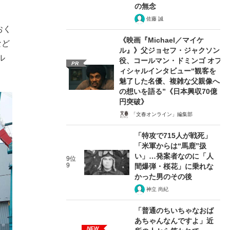
の無念
佐藤 誠
おく
《映画『Michael／マイケ
など
ル』》父ジョセフ・ジャクソン
ル
役、コールマン・ドミンゴ オフ
PR
ィシャルインタビュー“観客を
魅了した名優、複雑な父親像へ
の想いを語る”《日本興収70億
円突破》
「文春オンライン」編集部
「特攻で715人が戦死」
「米軍からは“馬鹿”扱
い」…発案者なのに「人
9位
9
間爆弾・桜花」に乗れな
かった男のその後
神立 尚紀
「普通のちいちゃなおば
あちゃんなんですよ」近
NEW