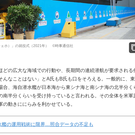
ェホ）」の就役式（2021年） ©時事通信社
ほどの広大な海域での行動や、長期間の連続潜航が要求される
そんなことはない」とA氏もB氏も口をそろえる。一般的に、
場合、海自潜水艦が日本海から東シナ海と南シナ海の北半分く
の南半分くらいを受け持っていると言われる。その全体を米軍
軍の動きににらみを利かせている。
水艦の運用戦術に限界…照合データの不足も