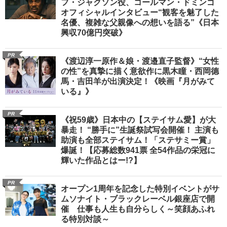
フ・ジャクソン役、コールマン・ドミンゴ
オフィシャルインタビュー“観客を魅了した
名優、複雑な父親像への想いを語る”《日本
興収70億円突破》
PR
《渡辺淳一原作＆娘・渡邉直子監督》“女性
の性”を真摯に描く意欲作に黒木瞳・西岡德
馬・吉田羊が出演決定！《映画『月がみて
いる』》
PR
《祝59歳》日本中の【ステイサム愛】が大
暴走！ “勝手に”生誕祭試写会開催！ 主演も
助演も全部ステイサム！「ステサミー賞」
爆誕！【応募総数941票 全54作品の栄冠に
輝いた作品とはー!?】
PR
オープン1周年を記念した特別イベントがサ
ムソナイト・ブラックレーベル銀座店で開
催 仕事も人生も自分らしく～笑顔あふれ
る特別対談～