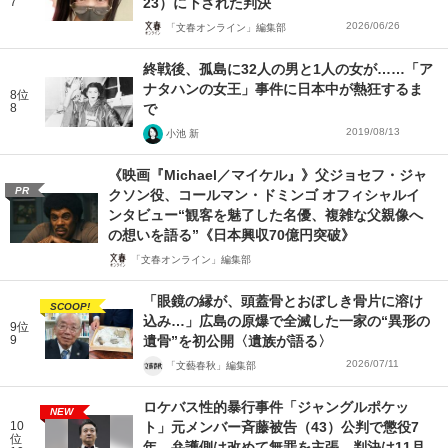
7
23）に下された判決
2026/06/26
「文春オンライン」編集部
終戦後、孤島に32人の男と1人の女が……「ア
ナタハンの女王」事件に日本中が熱狂するま
8位
8
で
2019/08/13
小池 新
《映画『Michael／マイケル』》父ジョセフ・ジャ
PR
クソン役、コールマン・ドミンゴ オフィシャルイ
ンタビュー“観客を魅了した名優、複雑な父親像へ
の想いを語る”《日本興収70億円突破》
「文春オンライン」編集部
「眼鏡の縁が、頭蓋骨とおぼしき骨片に溶け
SCOOP!
込み…」広島の原爆で全滅した一家の“異形の
9位
9
遺骨”を初公開〈遺族が語る〉
2026/07/11
「文藝春秋」編集部
ロケバス性的暴行事件「ジャングルポケッ
NEW
10
ト」元メンバー斉藤被告（43）公判で懲役7
位
年 弁護側は改めて無罪を主張、判決は11月