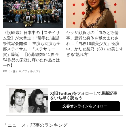
《祝59歳》日本中の【ステイサ
ヤクザ顔負けの「血みどろ情
ム愛】が大暴走！ “勝手に”生誕
事」豊満な身体を舐めまわさ
祭試写会開催！ 主演も助演も全
れ…「自称16歳美少女」怪演
部ステイサム！「ステサミー
中、かたせ梨乃（69）の美しす
賞」爆誕！【応募総数941票 全
ぎる“熟れ方”
54作品の栄冠に輝いた作品とは
ー!?】
PR（（株）キノフィルムズ）
X(旧Twitter)をフォローして最新記事
をいち早く読もう
文春オンラインをフォロー
「ニュース」記事のランキング