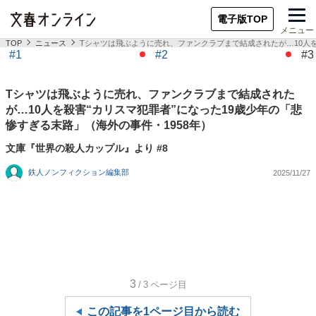
電子版TOP
メニュー
TOP
ニュース
Tシャツは飛ぶように売れ、ファンクラブまで結成されたが…10人を
#1
#2
#3
Tシャツは飛ぶように売れ、ファンクラブまで結成された
が…10人を殺害“カリスマ犯罪者”になった19歳少年の「悲
惨すぎる末路」（海外の事件・1958年）
文庫『世界の殺人カップル』より #8
鉄人ノンフィクション編集部
2025/11/27
3
/3
ページ目
この記事を1ページ目から読む