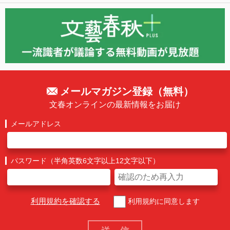
メールマガジン登録（無料）
文春オンラインの最新情報をお届け
メールアドレス
パスワード（半角英数6文字以上12文字以下）
利用規約を確認する
利用規約に同意します