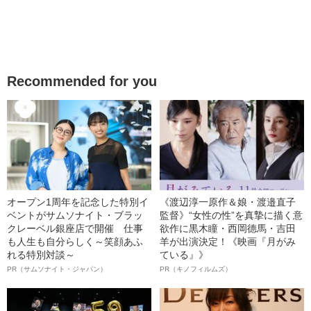
Recommended for you
オープン1周年を記念した特別イ
《渡辺淳一原作＆娘・渡邉直子
ベントがサムソナイト・ブラッ
監督》“女性の性”を真摯に描く意
クレーベル銀座店で開催 仕事
欲作に黒木瞳・西岡德馬・吉田
も人生も自分らしく～笑顔あふ
羊が出演決定！《映画『月がみ
れる特別対談～
ている』》
PR（サムソナイト・ジャパン）
PR（キノフィルムズ）