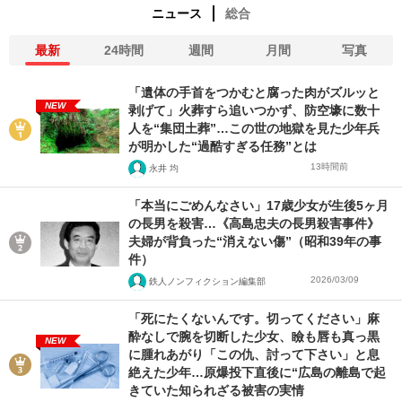
ニュース
総合
最新
24時間
週間
月間
写真
「遺体の手首をつかむと腐った肉がズルッと
NEW
剥げて」火葬すら追いつかず、防空壕に数十
人を“集団土葬”…この世の地獄を見た少年兵
が明かした“過酷すぎる任務”とは
13時間前
永井 均
「本当にごめんなさい」17歳少女が生後5ヶ月
の長男を殺害…《高島忠夫の長男殺害事件》
夫婦が背負った“消えない傷”（昭和39年の事
件）
2026/03/09
鉄人ノンフィクション編集部
「死にたくないんです。切ってください」麻
酔なしで腕を切断した少女、瞼も唇も真っ黒
NEW
に腫れあがり「この仇、討って下さい」と息
絶えた少年…原爆投下直後に“広島の離島で起
きていた知られざる被害の実情