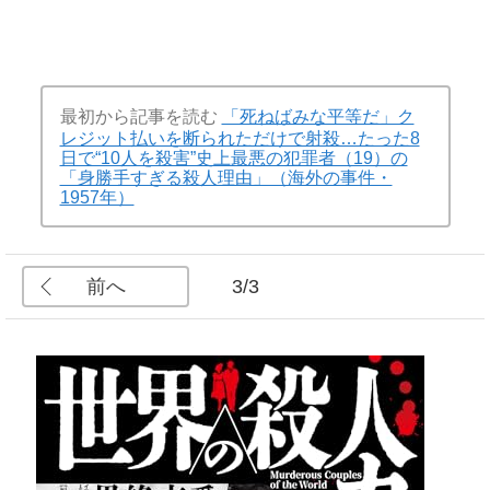
最初から記事を読む
「死ねばみな平等だ」ク
レジット払いを断られただけで射殺…たった8
日で“10人を殺害”史上最悪の犯罪者（19）の
「身勝手すぎる殺人理由」（海外の事件・
1957年）
前へ
3/3