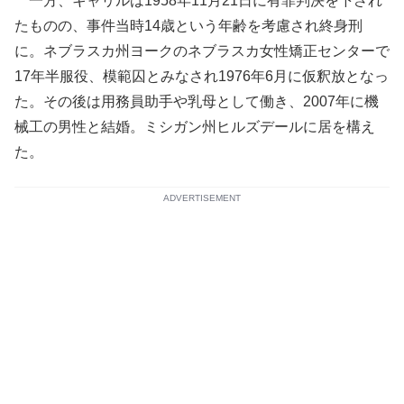
一方、キャリルは1958年11月21日に有罪判決を下され
たものの、事件当時14歳という年齢を考慮され終身刑
に。ネブラスカ州ヨークのネブラスカ女性矯正センターで
17年半服役、模範囚とみなされ1976年6月に仮釈放となっ
た。その後は用務員助手や乳母として働き、2007年に機
械工の男性と結婚。ミシガン州ヒルズデールに居を構え
た。
ADVERTISEMENT