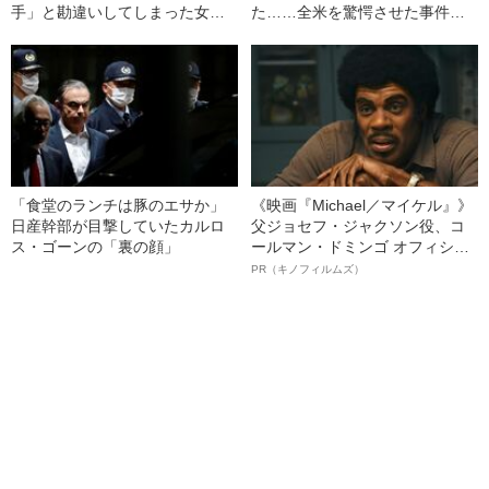
手」と勘違いしてしまった女性
た……全米を驚愕させた事件と
の末路
は
「食堂のランチは豚のエサか」
《映画『Michael／マイケル』》
日産幹部が目撃していたカルロ
父ジョセフ・ジャクソン役、コ
ス・ゴーンの「裏の顔」
ールマン・ドミンゴ オフィシャ
ルインタビュー“観客を魅了した
PR（キノフィルムズ）
名優、複雑な父親像への想いを
語る”《日本興収70億円突破》