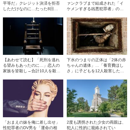
平等だ」クレジット決済を拒否
ァンクラブまで結成された「イ
しただけなのに…たった8日
ケメンすぎる凶悪犯罪者」の顔
で“10人を殺害”史上最悪の犯罪
を見る
者（19）の「身勝手すぎる殺人
理由」（海外の事件・1957年）
【あわせて読む】「死刑を逃れ
下水のつまりの正体は「2体の赤
る望みもあったのに…」恋人の
ちゃんの遺体」…「養育費ほし
家族を皆殺し→合計10人を殺害
さ」に子どもを12人殺害した
した19歳少年が犯した『人生最
『鬼のようなカップル』の衝撃
後の失敗』（海外の事件・1958
（海外の事件・1892年）
年）
「おまえの妹を俺に差し出せ」
2度も誘拐された少女の両親は、
性犯罪者のDV男を「運命の相
犯人に性的に籠絡されてい