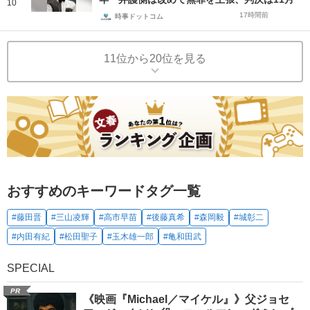
10
17時間前
時事ドットコム
11位から20位を見る
おすすめのキーワードタグ一覧
#藤田晋
#三山凌輝
#高市早苗
#後藤真希
#森岡毅
#城彰二
#内田有紀
#松田聖子
#玉木雄一郎
#亀和田武
SPECIAL
PR
《映画『Michael／マイケル』》父ジョセ