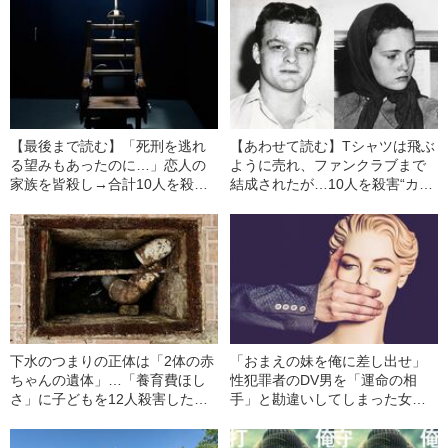
【最後まで読む】「死刑を逃れ
【あわせて読む】Tシャツは飛ぶ
る望みもあったのに…」恋人の
ように売れ、ファンクラブまで
家族を皆殺し→合計10人を殺害
結成されたが…10人を殺害“カリ
した19歳少年が犯した『人生最
スマ犯罪者”になった19歳少年の
後の失敗』（海外の事件・1958
「悲惨すぎる末路」（海外の事
年）
件・1958年）
下水のつまりの正体は「2体の赤
「おまえの妹を俺に差し出せ」
ちゃんの遺体」…「養育費ほし
性犯罪者のDV男を「運命の相
さ」に子どもを12人殺害した
手」と勘違いしてしまった女性
『鬼のようなカップル』の衝撃
の末路
（海外の事件・1892年）