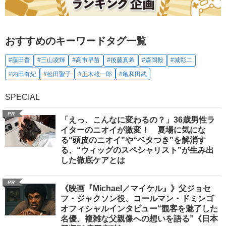
おすすめのキーワードタグ一覧
#藤田晋
#三山凌輝
#高市早苗
#後藤真希
#森岡毅
#城彰二
#内田有紀
#松田聖子
#玉木雄一郎
#亀和田武
SPECIAL
PR
「えっ、こんなに変わるの？」36歳男性ラ
イターのニオイが激変！ 夏場に気にな
る“頭皮のニオイ”や“ベタつき”を解消す
る、“ウィッグのスペシャリスト”が生み出
した徹底ケアとは
PR
《映画『Michael／マイケル』》父ジョセ
フ・ジャクソン役、コールマン・ドミンゴ
オフィシャルインタビュー“観客を魅了した
名優、複雑な父親像への想いを語る”《日本