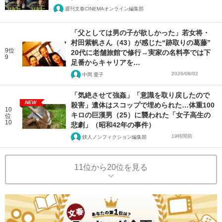
週刊文春CINEMAオンライン編集部
「父としては男の子が欲しかった」若女将・
村田紫帆さん（43）が感じた“跡取りの葛藤”
9位
20代に老舗旅館で修行→実家の名料亭では下
9
足番からキャリアを…
2026/08/02
中岡 愛子
「気絶させて強姦」「意識を取り戻したので
NEW
殺害」遺体はスコップで埋められた…体重100
10
キロの巨漢男（25）に襲われた「女子高生の
位
10
悲劇」（昭和42年の事件）
19時間前
鉄人ノンフィクション編集部
11位から20位を見る