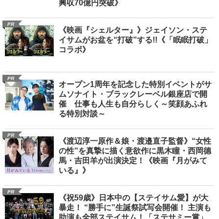
興収70億円突破》
PR
《映画『シェルター』》ジェイソン・ステ
イサムがお盆を“打破”する!!《「眠眠打破」
コラボ》
PR
オープン1周年を記念した特別イベントがサ
ムソナイト・ブラックレーベル銀座店で開
催 仕事も人生も自分らしく～笑顔あふれ
る特別対談～
PR
《渡辺淳一原作＆娘・渡邉直子監督》“女性
の性”を真摯に描く意欲作に黒木瞳・西岡德
馬・吉田羊が出演決定！《映画『月がみて
いる』》
PR
《祝59歳》日本中の【ステイサム愛】が大
暴走！ “勝手に”生誕祭試写会開催！ 主演も
助演も全部ステイサム！「ステサミー賞」