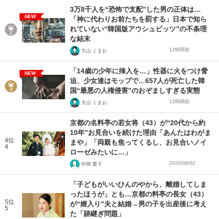
3万8千人を“恐怖で支配”した男の正体は…
NEW
「神に代わりお前たちを罰する」日本で知ら
れていない“韓国版アウシュビッツ”の不条理
な結末
12時間前
大山 くまお
「14歳の少年に挿入を…」性器に火をつけ脅
NEW
迫、少女達はモップで…657人が死亡した韓
国“最悪の人権侵害”のおぞましすぎる実態
12時間前
大山 くまお
京都の名料亭の若女将（43）が“20代から約
10年”お見合いを続けた理由「あんたはわがま
4位
まや」「両親も焦ってくるし、お見合いノイ
4
ローゼみたいに…」
2026/08/02
中岡 愛子
「子どもがいいひんのやから、離婚してしま
ったほうが」とも…京都の料亭の長女（43）
5位
が“婿入り”夫と結婚→男の子を出産後に考え
5
た「跡継ぎ問題」