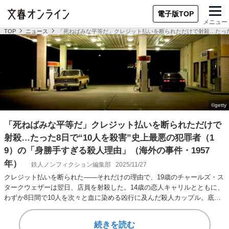
電子版TOP
メニュー
TOP
ニュース
「死ねばみな平等だ」クレジット払いを断られただけで射殺…たった8
「死ねばみな平等だ」クレジット払いを断られただけで
射殺…たった8日で“10人を殺害”史上最悪の犯罪者（1
9）の「身勝手すぎる殺人理由」（海外の事件・1957
年）
鉄人ノンフィクション編集部
2025/11/27
クレジット払いを断られた――それだけの理由で、19歳のチャールズ・ス
タークウェザーは翌日、店員を射殺した。14歳の恋人キャリルとともに、
わずか8日間で10人を次々と血に染める凶行に及んだ殺人カップル。底辺
からの脱出…
続きを読む