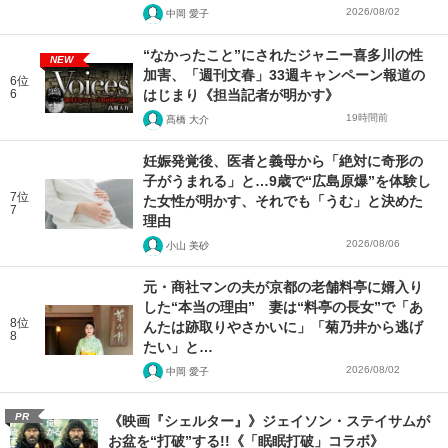
2026/08/02
中岡 愛子
“なかったこと”にされたジャニー喜多川の性
NEW
加害、「週刊文春」33週キャンペーン報道の
6位
6
はじまり《担当記者が明かす》
19時間前
髙橋 大介
妊娠発覚後、医者と義母から「絶対に奇形の
子がうまれる」と…9歳で“広島原爆”を体験し
7位
た女性が明かす、それでも「うむ」と決めた
7
理由
2026/08/06
小山 美砂
元・商社マンの夫が京都の老舗料亭に婿入り
した“本当の理由” 妻は“料亭の長女”で「あ
8位
んたは跡取りやさかいに」「菊乃井から逃げ
8
たい」と…
2026/08/02
中岡 愛子
PR
《映画『シェルター』》ジェイソン・ステイサムが
お盆を“打破”する!!《「眠眠打破」コラボ》