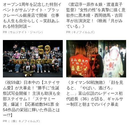
オープン1周年を記念した特別イ
《渡辺淳一原作＆娘・渡邉直子
ベントがサムソナイト・ブラッ
監督》“女性の性”を真摯に描く意
クレーベル銀座店で開催 仕事
欲作に黒木瞳・西岡德馬・吉田
も人生も自分らしく～笑顔あふ
羊が出演決定！《映画『月がみ
れる特別対談～
ている』》
PR（サムソナイト・ジャパン）
PR（キノフィルムズ）
《祝59歳》日本中の【ステイサ
《タイマン50戦無敗》「顔を見
ム愛】が大暴走！ “勝手に”生誕
ると、『やばい。逃げろ』
祭試写会開催！ 主演も助演も全
と…」富山伝説のレディース初
部ステイサム！「ステサミー
代総長（36）が語る、ギャルサ
賞」爆誕！【応募総数941票 全
ー制圧と朝までのバイク暴走
54作品の栄冠に輝いた作品とは
ー!?】
PR（（株）キノフィルムズ）