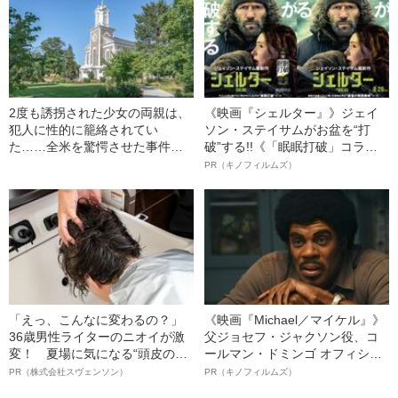
2度も誘拐された少女の両親は、
《映画『シェルター』》ジェイ
犯人に性的に籠絡されてい
ソン・ステイサムがお盆を“打
た……全米を驚愕させた事件と
破”する!!《「眠眠打破」コラ
は
ボ》
PR（キノフィルムズ）
「えっ、こんなに変わるの？」
《映画『Michael／マイケル』》
36歳男性ライターのニオイが激
父ジョセフ・ジャクソン役、コ
変！ 夏場に気になる“頭皮のニ
ールマン・ドミンゴ オフィシャ
オイ”や“ベタつき”を解消す
ルインタビュー“観客を魅了した
PR（株式会社スヴェンソン）
PR（キノフィルムズ）
る、“ウィッグのスペシャリス
名優、複雑な父親像への想いを