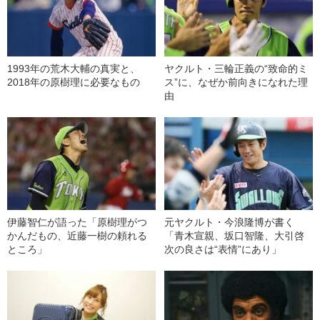
1993年の荒木大輔の真実と、
ヤクルト・三輪正義の“致命的ミ
2018年の原樹理に必要なもの
ス”に、なぜか前向きになれた理
由
伊藤智仁が語った「原樹理がつ
元ヤクルト・今浪隆博が書く
かんだもの、近藤一樹の頼れる
「青木宣親、坂口智隆、大引啓
ところ」
次の良さは“表情”にあり」