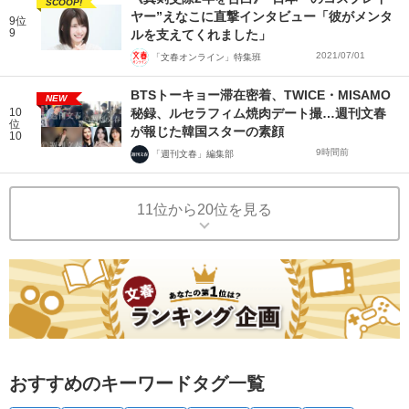
SCOOP!
ヤー”えなこに直撃インタビュー「彼がメンタ
9位
9
ルを支えてくれました」
2021/07/01
「文春オンライン」特集班
BTSトーキョー滞在密着、TWICE・MISAMO
NEW
10
秘録、ルセラフィム焼肉デート撮…週刊文春
位
が報じた韓国スターの素顔
10
9時間前
「週刊文春」編集部
11位から20位を見る
おすすめのキーワードタグ一覧