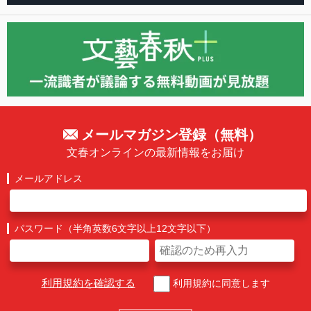
メールマガジン登録（無料）
文春オンラインの最新情報をお届け
メールアドレス
パスワード（半角英数6文字以上12文字以下）
利用規約を確認する
利用規約に同意します