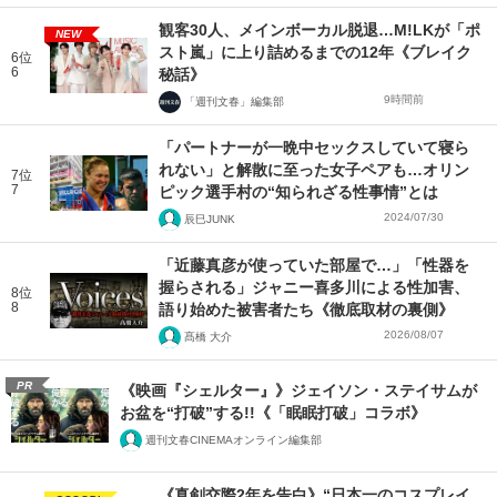
観客30人、メインボーカル脱退…M!LKが「ポ
NEW
スト嵐」に上り詰めるまでの12年《ブレイク
6位
6
秘話》
9時間前
「週刊文春」編集部
「パートナーが一晩中セックスしていて寝ら
れない」と解散に至った女子ペアも…オリン
7位
7
ピック選手村の“知られざる性事情”とは
2024/07/30
辰巳JUNK
「近藤真彦が使っていた部屋で…」「性器を
握らされる」ジャニー喜多川による性加害、
8位
8
語り始めた被害者たち《徹底取材の裏側》
2026/08/07
髙橋 大介
PR
《映画『シェルター』》ジェイソン・ステイサムが
お盆を“打破”する!!《「眠眠打破」コラボ》
週刊文春CINEMAオンライン編集部
《真剣交際2年を告白》“日本一のコスプレイ