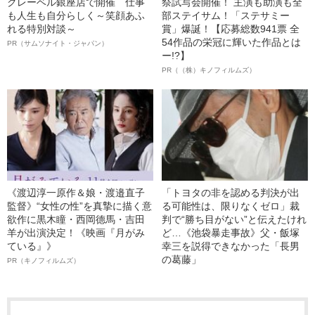
クレーベル銀座店で開催 仕事
祭試写会開催！ 主演も助演も全
も人生も自分らしく～笑顔あふ
部ステイサム！「ステサミー
れる特別対談～
賞」爆誕！【応募総数941票 全
54作品の栄冠に輝いた作品とは
PR（サムソナイト・ジャパン）
ー!?】
PR（（株）キノフィルムズ）
《渡辺淳一原作＆娘・渡邉直子
「トヨタの非を認める判決が出
監督》“女性の性”を真摯に描く意
る可能性は、限りなくゼロ」裁
欲作に黒木瞳・西岡德馬・吉田
判で“勝ち目がない”と伝えたけれ
羊が出演決定！《映画『月がみ
ど…《池袋暴走事故》父・飯塚
ている』》
幸三を説得できなかった「長男
の葛藤」
PR（キノフィルムズ）