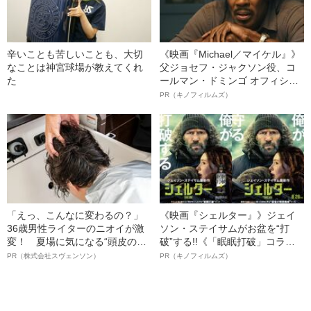
辛いことも苦しいことも、大切
《映画『Michael／マイケル』》
なことは神宮球場が教えてくれ
父ジョセフ・ジャクソン役、コ
た
ールマン・ドミンゴ オフィシャ
ルインタビュー“観客を魅了した
PR（キノフィルムズ）
名優、複雑な父親像への想いを
語る”《日本興収70億円突破》
「えっ、こんなに変わるの？」
《映画『シェルター』》ジェイ
36歳男性ライターのニオイが激
ソン・ステイサムがお盆を“打
変！ 夏場に気になる“頭皮のニ
破”する!!《「眠眠打破」コラ
オイ”や“ベタつき”を解消す
ボ》
PR（株式会社スヴェンソン）
PR（キノフィルムズ）
る、“ウィッグのスペシャリス
ト”が生み出した徹底ケアとは