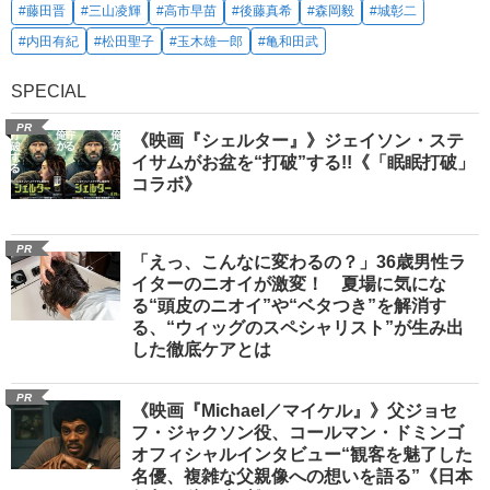
#藤田晋
#三山凌輝
#高市早苗
#後藤真希
#森岡毅
#城彰二
#内田有紀
#松田聖子
#玉木雄一郎
#亀和田武
SPECIAL
PR
《映画『シェルター』》ジェイソン・ステ
イサムがお盆を“打破”する!!《「眠眠打破」
コラボ》
PR
「えっ、こんなに変わるの？」36歳男性ラ
イターのニオイが激変！ 夏場に気にな
る“頭皮のニオイ”や“ベタつき”を解消す
る、“ウィッグのスペシャリスト”が生み出
した徹底ケアとは
PR
《映画『Michael／マイケル』》父ジョセ
フ・ジャクソン役、コールマン・ドミンゴ
オフィシャルインタビュー“観客を魅了した
名優、複雑な父親像への想いを語る”《日本