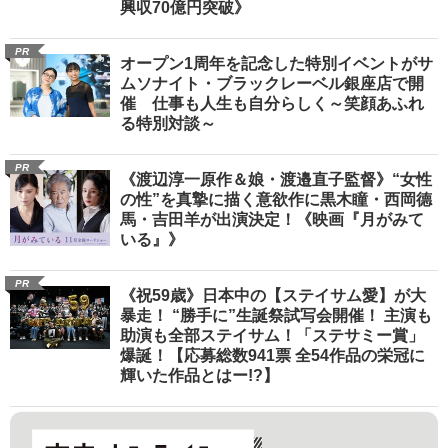
興収70億円突破》
PR
オープン1周年を記念した特別イベントがサ
ムソナイト・ブラックレーベル銀座店で開
催 仕事も人生も自分らしく～笑顔あふれ
る特別対談～
PR
《渡辺淳一原作＆娘・渡邉直子監督》“女性
の性”を真摯に描く意欲作に黒木瞳・西岡德
馬・吉田羊が出演決定！《映画『月がみて
いる』》
PR
《祝59歳》日本中の【ステイサム愛】が大
暴走！ “勝手に”生誕祭試写会開催！ 主演も
助演も全部ステイサム！「ステサミー賞」
爆誕！【応募総数941票 全54作品の栄冠に
輝いた作品とはー!?】