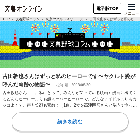
電子版TOP
メニュー
TOP
文春野球コラム
東京ヤクルトスワローズ
古田敦也さんはずっと私のヒー
古田敦也さんはずっと私のヒーローです〜ヤクルト愛が
呼んだ奇跡の物語〜
松嵜 麗
2018/08/30
古田敦也さん――。私にとって、みんなが知っている映画や漫画に出てく
るどんなヒーローよりも超スーパーヒーローで、どんなアイドルよりもカ
ッコよくて、声も笑顔も素敵で（1位、2位を高津臣吾さんと脳内で争って
います）、憧れ…
続きを読む