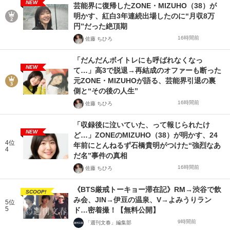
NEW
芸能界に復帰したZONE・MIZUHO（38）が
明かす、紅白3年連続出場したのに“月収8万
円”だった絶頂期
16時間前
佐藤 ちひろ
「だんだんボイトレにも呼ばれなくなっ
NEW
て…」高3で脱退→再結成のオファーも断った
元ZONE・MIZUHOが語る、芸能界引退の裏
側と“その後の人生”
16時間前
佐藤 ちひろ
「収録後に泣いていた、って報じられたけ
NEW
ど…」ZONEのMIZUHO（38）が明かす、24
4位
年前にとんねるず石橋貴明がつけた“強烈なあ
4
だ名”事件の真相
16時間前
佐藤 ちひろ
《BTS厳戒トーキョー滞在記》RM→渋谷で飲
SCOOP!
み会、JIN→伊豆の温泉、V→よみうりラン
5位
5
ド…密着撮！【無料公開】
9時間前
「週刊文春」編集部