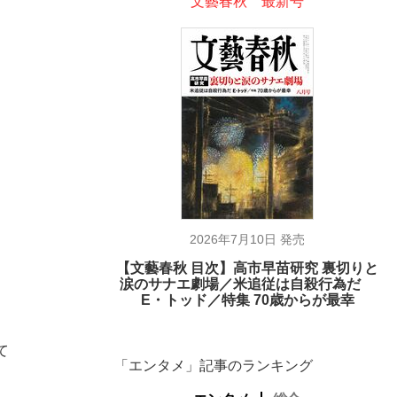
文藝春秋 最新号
2026年7月10日 発売
【文藝春秋 目次】高市早苗研究 裏切りと
涙のサナエ劇場／米追従は自殺行為だ
E・トッド／特集 70歳からが最幸
て
「エンタメ」記事のランキング