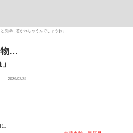
ない資産運用のすべて
念と洗練に惹かれちゃうんでしょうね」
着物…
が悲しい」『北の国から』倉本聰氏（91...
ね」
2026/02/25
日に