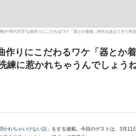
いまさら聞け
檎が“時代不詳”な曲作りにこだわるワケ「器とか着物…時代を超えてきた執
な曲作りにこだわるワケ「器とか
手が証言した“NPB聞...
「クマが悪者扱いされているの
洗練に惹かれちゃうんでしょう
もっと見る
カー日本代表・森保一監督...
聞かれちゃいけない話
」をする連載。今回のゲストは、3月11