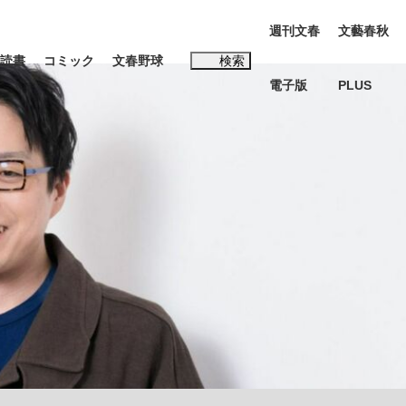
週刊文春
文藝春秋
読書
コミック
文春野球
検索
電子版
PLUS
インタビュー
読書
#松田聖子
む将棋
BC日本代表“敗戦”の真実 選手が明かす...