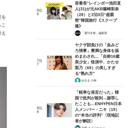
容番長”レインボー池田直
SCOOP!
人(31)が元AKB篠崎彩奈
6位
6
（28）と2泊3日“超親
楽を
密”韓国旅行《スクープ
るこ
撮》
考え
「週刊文春」編集部
ヤクザ顔負けの「血みど
ろ情事」豊満な身体を舐
めまわされ…「自称16歳
7位
美少女」怪演中、かたせ
7
梨乃（69）の美しすぎ
る“熟れ方”
ゆるま 小林
「軽率な発言だった」韓
国で批判が殺到→謝罪し
たことも…ENHYPEN日本
8位
人メンバー・ニキ（19）
8
の“本当の評判”〈現地記
者が解説〉
吉崎 エイジーニョ