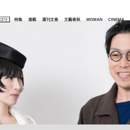
ゴリ
特集
連載
週刊文春
文藝春秋
WOMAN
CINEMA
キーワード入力
ス
エンタメ
ライフ
ビジネス
ーワードタグ一覧
山凌輝
#高市早苗
#後藤真希
#森岡毅
#城彰二
#内田有紀
観る将棋、読
#亀和田武
て明かした日本代表監督に...
「最悪の空気のまま解散」W