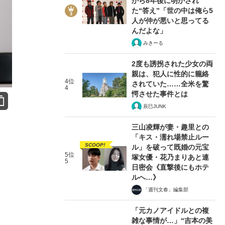
から8年後に明かされ
た“答え”「世の中は俺ら5
人が仲が悪いと思ってる
んだよな」
みきーる
2度も誘拐された少女の両
親は、犯人に性的に籠絡
4位
されていた……全米を驚
4
愕させた事件とは
辰巳JUNK
三山凌輝が妻・趣里との
「キス・濡れ場禁止ルー
SCOOP!
ル」を破って既婚の元宝
5位
塚女優・花乃まりあと連
5
日密会《直撃後にもホテ
ルへ…》
「週刊文春」編集部
「元カノアイドルとの複
雑な事情が…」“吉本の美