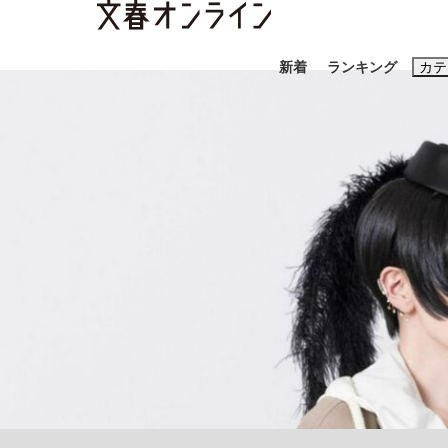
新着
ランキング
カテ
スクープ
ニュー
おすすめのキ
#藤田晋
#三
#玉木雄一郎
「90%は失敗する。でも…」本田圭佑が初め
終戦から81年