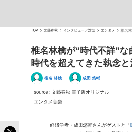
TOP
文藝春秋
インタビュー／対談
エンタメ
椎名林
椎名林檎が“時代不詳”
「敗因分析は一切聞かれなかった」侍ジャパン選
キングの誕生を、目撃せよ。
時代を超えてきた執念と
椎名 林檎
成田 悠輔
source : 文藝春秋 電子版オリジナル
the Style
エンタメ
音楽
「目標達成できなかったからと言って…」サッ
経済学者・成田悠輔さんがゲストと「