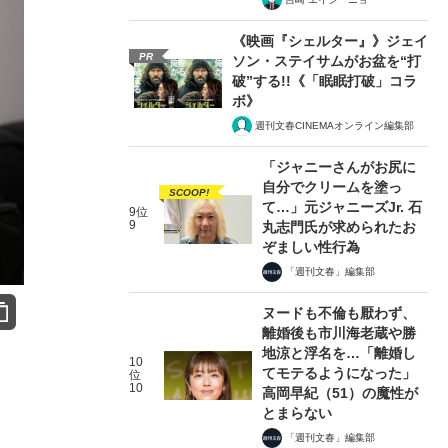
《映画『シェルター』》ジェイ
PR
ソン・ステイサムがお盆を“打
破”する!!《「眠眠打破」コラ
ボ》
週刊文春CINEMAオンライン編集部
「ジャニーさんがお尻に
自分でクリームを塗っ
SCOOP!
て…」元ジャニーズJr. 石
9位
9
丸志門氏が求められたお
ぞましい性行為
「週刊文春」編集部
ヌードも不倫も厭わず、
離婚後も市川海老蔵や勝
地涼と浮名を…「離婚し
10
てモテるようになった」
位
10
高岡早紀（51）の魔性が
とまらない
「週刊文春」編集部