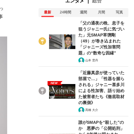
エンタメ
総合
っ
最新
24時間
週間
月間
写真
事
「父の通夜の晩、息子を
狙うジャニー氏に気づい
た」元SMAP草彅剛
（49）が巻き込まれた
「ジャニーズ性加害問
題」の“数奇な因縁”
山本 雲丹
「近藤真彦が使っていた
部屋で…」「性器を握ら
NEW
される」ジャニー喜多川
による性加害、語り始め
た被害者たち《徹底取材
の裏側》
髙橋 大介
誰がSMAPを“殺した”の
か 悪夢の「公開処刑」