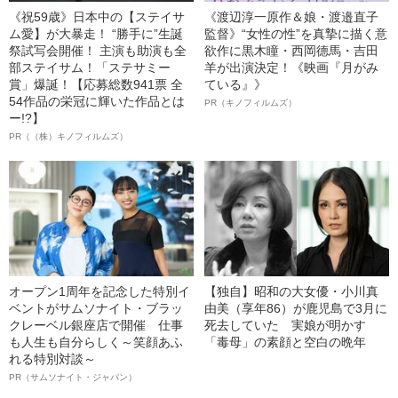
《祝59歳》日本中の【ステイサ
《渡辺淳一原作＆娘・渡邉直子
ム愛】が大暴走！ “勝手に”生誕
監督》“女性の性”を真摯に描く意
祭試写会開催！ 主演も助演も全
欲作に黒木瞳・西岡德馬・吉田
部ステイサム！「ステサミー
羊が出演決定！《映画『月がみ
賞」爆誕！【応募総数941票 全
ている』》
54作品の栄冠に輝いた作品とは
PR（キノフィルムズ）
ー!?】
PR（（株）キノフィルムズ）
オープン1周年を記念した特別イ
【独自】昭和の大女優・小川真
ベントがサムソナイト・ブラッ
由美（享年86）が鹿児島で3月に
クレーベル銀座店で開催 仕事
死去していた 実娘が明かす
も人生も自分らしく～笑顔あふ
「毒母」の素顔と空白の晩年
れる特別対談～
PR（サムソナイト・ジャパン）