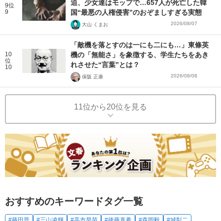
迫、少女達はモップで…657人が死亡した韓
9位
9
国“最悪の人権侵害”のおぞましすぎる実態
2026/08/07
大山 くまお
「敵機を落とすのは一にも二にも…」東條英
10
機の「無能さ」を象徴する、学生たちをあき
位
れさせた“言葉”とは？
10
2026/08/08
保阪 正康
11位から20位を見る
おすすめのキーワードタグ一覧
#藤田晋
#三山凌輝
#高市早苗
#後藤真希
#森岡毅
#城彰二