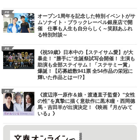
PR
オープン1周年を記念した特別イベントがサ
ムソナイト・ブラックレーベル銀座店で開
催 仕事も人生も自分らしく～笑顔あふれ
る特別対談～
PR
《祝59歳》日本中の【ステイサム愛】が大
暴走！ “勝手に”生誕祭試写会開催！ 主演も
助演も全部ステイサム！「ステサミー賞」
爆誕！【応募総数941票 全54作品の栄冠に
輝いた作品とはー!?】
PR
《渡辺淳一原作＆娘・渡邉直子監督》“女性
の性”を真摯に描く意欲作に黒木瞳・西岡德
馬・吉田羊が出演決定！《映画『月がみて
いる』》