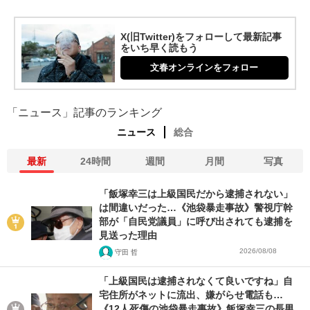
X(旧Twitter)をフォローして最新記事
をいち早く読もう
文春オンラインをフォロー
「ニュース」記事のランキング
ニュース
総合
最新
24時間
週間
月間
写真
「飯塚幸三は上級国民だから逮捕されない」
は間違いだった…《池袋暴走事故》警視庁幹
部が「自民党議員」に呼び出されても逮捕を
見送った理由
2026/08/08
守田 哲
「上級国民は逮捕されなくて良いですね」自
宅住所がネットに流出、嫌がらせ電話も…
《12人死傷の池袋暴走事故》飯塚幸三の長男