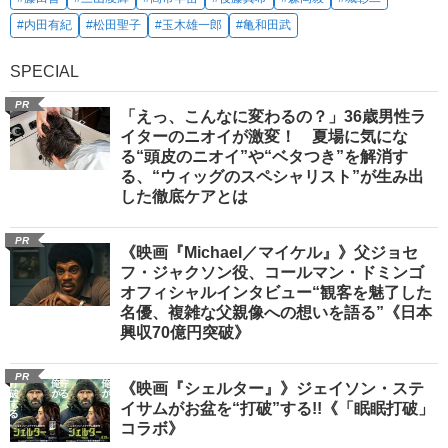
#内田有紀
#松田聖子
#玉木雄一郎
#亀和田武
SPECIAL
PR
「えっ、こんなに変わるの？」36歳男性ラ
イターのニオイが激変！ 夏場に気にな
る“頭皮のニオイ”や“ベタつき”を解消す
る、“ウィッグのスペシャリスト”が生み出
した徹底ケアとは
PR
《映画『Michael／マイケル』》父ジョセ
フ・ジャクソン役、コールマン・ドミンゴ
オフィシャルインタビュー“観客を魅了した
名優、複雑な父親像への想いを語る”《日本
興収70億円突破》
PR
《映画『シェルター』》ジェイソン・ステ
イサムがお盆を“打破”する!!《「眠眠打破」
コラボ》