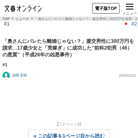
電子版TOP
メニュー
TOP
ニュース
「奥さんにバレたら離婚じゃない？」援交男性に300万円を請求…17
#1
#2
「奥さんにバレたら離婚じゃない？」援交男性に300万円を
請求…17歳少女と「荒稼ぎ」に成功した“前科2犯男（46）
の悪質”（平成26年の凶悪事件）
#1
諸岡 宏樹
2026/01/23
2
/2
ページ目
この記事を1ページ目から読む