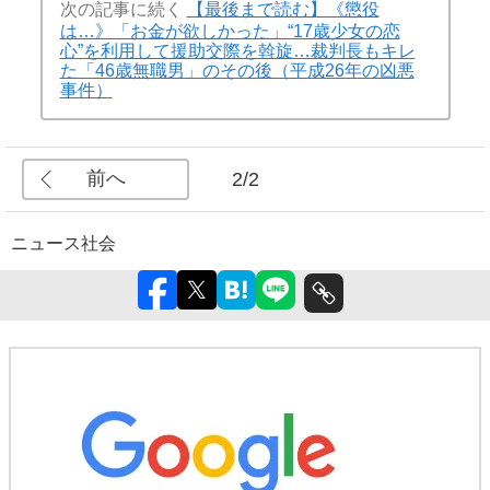
次の記事に続く
【最後まで読む】《懲役
は…》「お金が欲しかった」“17歳少女の恋
心”を利用して援助交際を斡旋…裁判長もキレ
た「46歳無職男」のその後（平成26年の凶悪
事件）
前へ
2/2
ニュース
社会