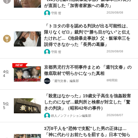
が直面した「加害者家族への暴力」
2026/08/08
守田 哲
「トヨタの非を認める判決が出る可能性は、
限りなくゼロ」裁判で“勝ち目がない”と伝え
たけれど…《池袋暴走事故》父・飯塚幸三を
説得できなかった「長男の葛藤」
2026/08/08
守田 哲
NEW
京都男児行方不明事件まとめ 「週刊文春」の
4位
徹底取材で明らかになった真相
4
8時間前
「週刊文春」編集部
「殺意はなかった」19歳女子高生を強姦殺害
したのになぜ…裁判所と検察が対立した「驚
5位
5
きの判決」（昭和42年の事件）
2026/08/07
鉄人ノンフィクション編集部
3万8千人を“恐怖で支配”した男の正体は…
「神に代わりお前たちを罰する」日本で知ら