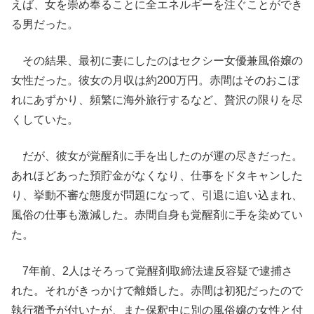
えば、女を崇め奉ることに全エネルギーを注ぐことができ
る男だった。
その結果、最初に妻にしたのはセクシー女優兼風俗嬢の
女性だった。彼女の月収は約200万円。赤間はそのおこぼ
れにあずかり、頻繁に海外旅行するなど、贅沢の限りを尽
くしていた。
だが、彼女が覚醒剤に手を出したのが運の尽きだった。
あれほどあった預貯金がなくなり、仕事をドタキャンした
り、挙動不審な態度が問題になって、引退に追い込まれ、
風俗の仕事も激減した。赤間自身も覚醒剤に手を染めてい
た。
7年前、2人はそろって覚醒剤取締法違反容疑で逮捕さ
れた。それがきっかけで離婚した。赤間は初犯だったので
執行猶予が付いたが、また保釈中に別の風俗嬢の女性と付