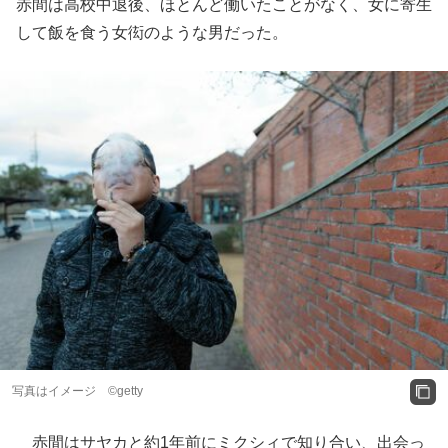
赤間は高校中退後、ほとんど働いたことがなく、女に寄生
して飯を食う女衒のような男だった。
写真はイメージ ©getty
赤間はサヤカと約1年前にミクシィで知り合い、出会っ