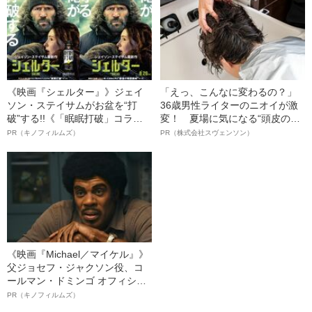
《映画『シェルター』》ジェイ
「えっ、こんなに変わるの？」
ソン・ステイサムがお盆を“打
36歳男性ライターのニオイが激
破”する!!《「眠眠打破」コラ
変！ 夏場に気になる“頭皮のニ
ボ》
オイ”や“ベタつき”を解消す
PR（キノフィルムズ）
PR（株式会社スヴェンソン）
る、“ウィッグのスペシャリス
ト”が生み出した徹底ケアとは
《映画『Michael／マイケル』》
父ジョセフ・ジャクソン役、コ
ールマン・ドミンゴ オフィシャ
ルインタビュー“観客を魅了した
PR（キノフィルムズ）
名優、複雑な父親像への想いを