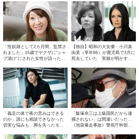
「性奴隷として2カ月間、監禁さ
【独自】昭和の大女優・小川真
れました」15歳でヤクザに“シャ
由美（享年86）が鹿児島で3月に
ブ漬け”にされた女性が語った
死去していた 実娘が明かす
「覚せい剤の恐ろしさ」
「毒母」の素顔と空白の晩年
「義足の体で夜の営みはできる
「飯塚幸三は上級国民だから逮
のか」誰にも相談できなかった
捕されない」は間違いだった…
切実な悩みも…脚を失ったモデ
《池袋暴走事故》警視庁幹部が
ル・かわけい（28）が「ずっと
「自民党議員」に呼び出されて
運がいい」と言えるワケ
も逮捕を見送った理由