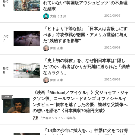
6位
れていない“韓国版アウシュビッツ”の不条理
6
な結末
2026/08/07
大山 くまお
「ヒトより下等な獣」「日本人は皆殺しにす
べき」特攻作戦が敵国・アメリカ世論に与え
7位
7
た“残酷すぎる影響”
2026/08/08
保阪 正康
「史上初の特攻」を、なぜ旧日本軍は“隠し
た”のか…若者ばかりが死地に送られた「残酷
8位
8
なカラクリ」
2026/08/08
保阪 正康
《映画『Michael／マイケル』》父ジョセフ・ジャ
PR
クソン役、コールマン・ドミンゴ オフィシャルイ
ンタビュー“観客を魅了した名優、複雑な父親像へ
の想いを語る”《日本興収70億円突破》
「文春オンライン」編集部
「14歳の少年に挿入を…」性器に火をつけ脅