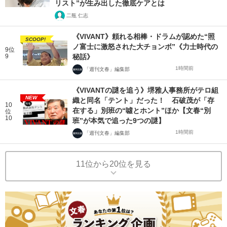
リスト”が生み出した徹底ケアとは
二瓶 仁志
《VIVANT》頼れる相棒・ドラムが認めた“照
SCOOP!
ノ富士に激怒された大チョンボ”《力士時代の
9位
9
秘話》
1時間前
「週刊文春」編集部
《VIVANTの謎を追う》堺雅人事務所がテロ組
NEW
織と同名「テント」だった！ 石破茂が「存
10
在する」別班の“噓とホント”ほか【文春“別
位
10
班”が本気で追った9つの謎】
1時間前
「週刊文春」編集部
11位から20位を見る