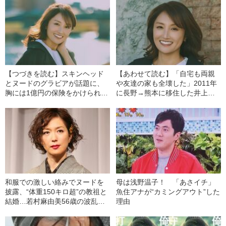
【つづきを読む】スキンヘッド
【あわせて読む】「自宅も両親
とヌードのグラビアが話題に、
や友達の家も全壊した」2011年
胸には1億円の保険をかけられて
に長野→熊本に移住した井上晴
「私って商品なんだな」井上晴
美（51）が語った、熊本地震の
美（51）の波乱万丈人生《現在
被災体験「状況をブログに書い
は熊本で自給自足生活》
ていたら批判されたけど…」
和服での激しい絡みでヌードを
母は浅野温子！ 「あさイチ」
披露、“体重150キロ超”の教祖と
魚住アナが“カミングアウト”した
結婚…若村麻由美56歳の波乱万
理由
丈