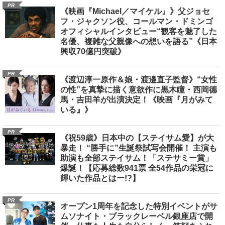
PR
《映画『Michael／マイケル』》父ジョセ
フ・ジャクソン役、コールマン・ドミンゴ
オフィシャルインタビュー“観客を魅了した
名優、複雑な父親像への想いを語る”《日本
興収70億円突破》
PR
《渡辺淳一原作＆娘・渡邉直子監督》“女性
の性”を真摯に描く意欲作に黒木瞳・西岡德
馬・吉田羊が出演決定！《映画『月がみて
いる』》
PR
《祝59歳》日本中の【ステイサム愛】が大
暴走！ “勝手に”生誕祭試写会開催！ 主演も
助演も全部ステイサム！「ステサミー賞」
爆誕！【応募総数941票 全54作品の栄冠に
輝いた作品とはー!?】
PR
オープン1周年を記念した特別イベントがサ
ムソナイト・ブラックレーベル銀座店で開