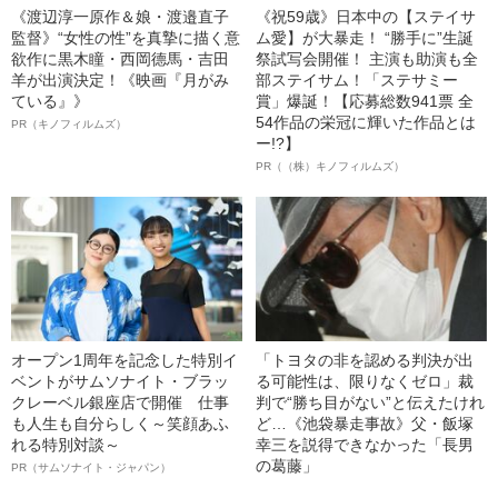
《渡辺淳一原作＆娘・渡邉直子
《祝59歳》日本中の【ステイサ
監督》“女性の性”を真摯に描く意
ム愛】が大暴走！ “勝手に”生誕
欲作に黒木瞳・西岡德馬・吉田
祭試写会開催！ 主演も助演も全
羊が出演決定！《映画『月がみ
部ステイサム！「ステサミー
ている』》
賞」爆誕！【応募総数941票 全
54作品の栄冠に輝いた作品とは
PR（キノフィルムズ）
ー!?】
PR（（株）キノフィルムズ）
オープン1周年を記念した特別イ
「トヨタの非を認める判決が出
ベントがサムソナイト・ブラッ
る可能性は、限りなくゼロ」裁
クレーベル銀座店で開催 仕事
判で“勝ち目がない”と伝えたけれ
も人生も自分らしく～笑顔あふ
ど…《池袋暴走事故》父・飯塚
れる特別対談～
幸三を説得できなかった「長男
の葛藤」
PR（サムソナイト・ジャパン）