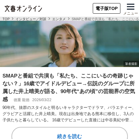
電子版TOP
メニュー
TOP
インタビュー／対談
エンタメ
SMAPと番組で共演も「私たち、ここにい
SMAPと番組で共演も「私たち、ここにいるの奇跡じゃ
ない？」16歳でアイドルデビュー→伝説のグループに所
属した井上晴美が語る、90年代“あの頃”の芸能界の空気
感
徳重 龍徳
2026/03/22
90年代、抜群のスタイルと明るいキャラクターでドラマ、バラエティー、
グラビアと活躍した井上晴美。現在は出身地である熊本に移住し、3人の
子供たちと暮らしている。 16歳でデビューした直後には中谷美紀や菅野
美穂らも輩出…
続きを読む