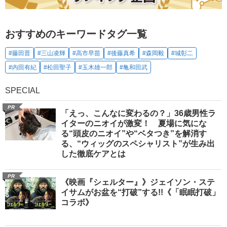
おすすめのキーワードタグ一覧
#藤田晋
#三山凌輝
#高市早苗
#後藤真希
#森岡毅
#城彰二
#内田有紀
#松田聖子
#玉木雄一郎
#亀和田武
SPECIAL
PR
「えっ、こんなに変わるの？」36歳男性ラ
イターのニオイが激変！ 夏場に気にな
る“頭皮のニオイ”や“ベタつき”を解消す
る、“ウィッグのスペシャリスト”が生み出
した徹底ケアとは
PR
《映画『シェルター』》ジェイソン・ステ
イサムがお盆を“打破”する!!《「眠眠打破」
コラボ》