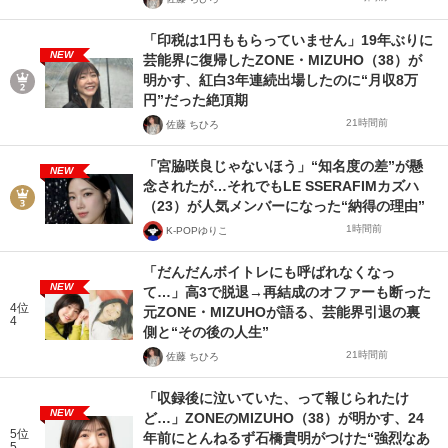
「印税は1円ももらっていません」19年ぶりに
NEW
芸能界に復帰したZONE・MIZUHO（38）が
明かす、紅白3年連続出場したのに“月収8万
円”だった絶頂期
21時間前
佐藤 ちひろ
「宮脇咲良じゃないほう」“知名度の差”が懸
NEW
念されたが…それでもLE SSERAFIMカズハ
（23）が人気メンバーになった“納得の理由”
1時間前
K-POPゆりこ
「だんだんボイトレにも呼ばれなくなっ
NEW
て…」高3で脱退→再結成のオファーも断った
4位
元ZONE・MIZUHOが語る、芸能界引退の裏
4
側と“その後の人生”
21時間前
佐藤 ちひろ
「収録後に泣いていた、って報じられたけ
NEW
ど…」ZONEのMIZUHO（38）が明かす、24
5位
年前にとんねるず石橋貴明がつけた“強烈なあ
5