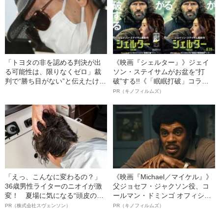
「トヨタの非を認める判決が出
《映画『シェルター』》ジェイ
る可能性は、限りなくゼロ」裁
ソン・ステイサムがお盆を“打
判で“勝ち目がない”と伝えたけれ
破”する!!《「眠眠打破」コラ
ど…《池袋暴走事故》父・飯塚
ボ》
PR（キノフィルムズ）
幸三を説得できなかった「長男
の葛藤」
「えっ、こんなに変わるの？」
《映画『Michael／マイケル』》
36歳男性ライターのニオイが激
父ジョセフ・ジャクソン役、コ
変！ 夏場に気になる“頭皮のニ
ールマン・ドミンゴ オフィシャ
オイ”や“ベタつき”を解消す
ルインタビュー“観客を魅了した
PR（株式会社スヴェンソン）
PR（キノフィルムズ）
る、“ウィッグのスペシャリス
名優、複雑な父親像への想いを