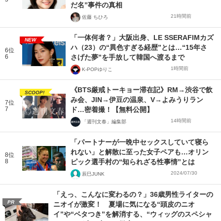
だ名”事件の真相
21時間前
佐藤 ちひろ
「一体何者？」大阪出身、LE SSERAFIMカズ
NEW
ハ（23）の“異色すぎる経歴”とは…“15年さ
6位
6
さげた夢”を手放して韓国へ渡るまで
1時間前
K-POPゆりこ
《BTS厳戒トーキョー滞在記》RM→渋谷で飲
SCOOP!
み会、JIN→伊豆の温泉、V→よみうりラン
7位
7
ド…密着撮！【無料公開】
14時間前
「週刊文春」編集部
「パートナーが一晩中セックスしていて寝ら
れない」と解散に至った女子ペアも…オリン
8位
8
ピック選手村の“知られざる性事情”とは
2024/07/30
辰巳JUNK
「えっ、こんなに変わるの？」36歳男性ライターの
PR
ニオイが激変！ 夏場に気になる“頭皮のニオ
イ”や“ベタつき”を解消する、“ウィッグのスペシャ