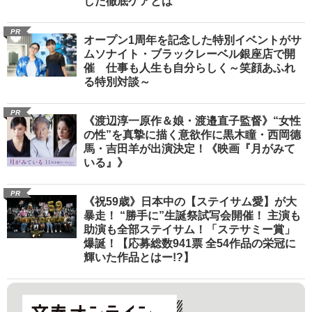
した徹底ケアとは
PR
オープン1周年を記念した特別イベントがサ
ムソナイト・ブラックレーベル銀座店で開
催 仕事も人生も自分らしく～笑顔あふれ
る特別対談～
PR
《渡辺淳一原作＆娘・渡邉直子監督》“女性
の性”を真摯に描く意欲作に黒木瞳・西岡德
馬・吉田羊が出演決定！《映画『月がみて
いる』》
PR
《祝59歳》日本中の【ステイサム愛】が大
暴走！ “勝手に”生誕祭試写会開催！ 主演も
助演も全部ステイサム！「ステサミー賞」
爆誕！【応募総数941票 全54作品の栄冠に
輝いた作品とはー!?】