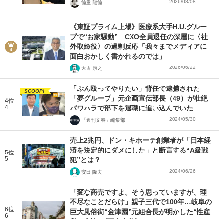
2026/08/08
徳重 龍徳
《東証プライム上場》医療系大手H.U.グルー
プで“お家騒動” CXO全員退任の深層に〈社
外取締役〉の過剰反応「我々までメディアに
面白おかしく書かれるのでは」
2026/06/22
大西 康之
「ぶん殴ってやりたい」背任で逮捕された
SCOOP!
「夢グループ」元企画宣伝部長（49）が壮絶
4位
4
パワハラで部下を退職に追い込んでいた
2024/05/30
「週刊文春」編集部
売上2兆円、ドン・キホーテ創業者が「日本経
済を決定的にダメにした」と断言する“A級戦
5位
5
犯”とは？
2024/06/26
安田 隆夫
「変な商売ですよ。そう思っていますが、理
不尽なことだらけ」親子三代で100年…岐阜の
6位
巨大風俗街“金津園”元組合長が明かした“性産
6