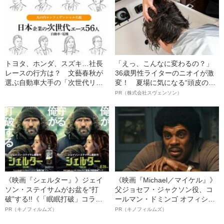
トヨタ、ホンダ、スズキ…社長
「えっ、こんなに変わるの？」
レースの行方は？ 文藝春秋が
36歳男性ライターのニオイが激
選ぶ自動車大手の「次世代リー
変！ 夏場に気になる“頭皮のニ
ダー」【似顔絵付き】
オイ”や“ベタつき”を解消す
PR（株式会社スヴェンソン）
る、“ウィッグのスペシャリス
ト”が生み出した徹底ケアとは
《映画『シェルター』》ジェイ
《映画『Michael／マイケル』》
ソン・ステイサムがお盆を“打
父ジョセフ・ジャクソン役、コ
破”する!!《「眠眠打破」コラ
ールマン・ドミンゴ オフィシャ
ボ》
ルインタビュー“観客を魅了した
PR（キノフィルムズ）
PR（キノフィルムズ）
名優、複雑な父親像への想いを