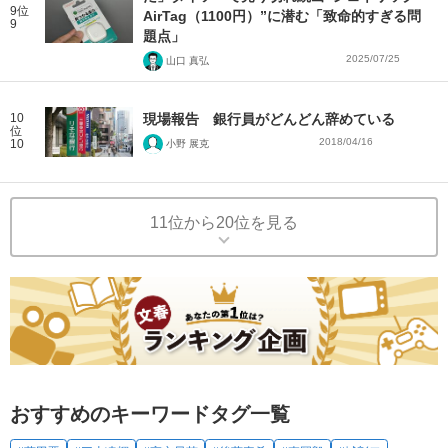
9位
AirTag（1100円）”に潜む「致命的すぎる問
9
題点」
2025/07/25
山口 真弘
10
現場報告 銀行員がどんどん辞めている
位
2018/04/16
10
小野 展克
11位から20位を見る
おすすめのキーワードタグ一覧