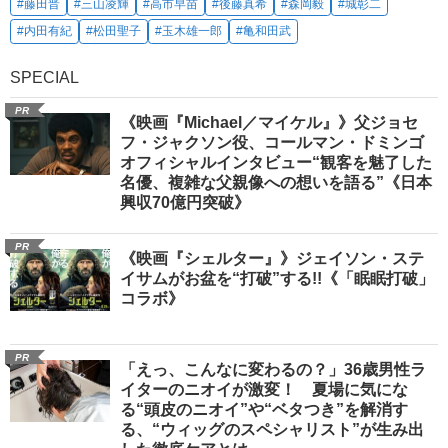
#藤田晋
#三山凌輝
#高市早苗
#後藤真希
#森岡毅
#城彰二
#内田有紀
#松田聖子
#玉木雄一郎
#亀和田武
SPECIAL
PR
《映画『Michael／マイケル』》父ジョセ
フ・ジャクソン役、コールマン・ドミンゴ
オフィシャルインタビュー“観客を魅了した
名優、複雑な父親像への想いを語る”《日本
興収70億円突破》
PR
《映画『シェルター』》ジェイソン・ステ
イサムがお盆を“打破”する!!《「眠眠打破」
コラボ》
PR
「えっ、こんなに変わるの？」36歳男性ラ
イターのニオイが激変！ 夏場に気にな
る“頭皮のニオイ”や“ベタつき”を解消す
る、“ウィッグのスペシャリスト”が生み出