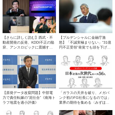
【さらに詳しく読む】西武・不
【プルデンシャルに金融庁激
動産開発の反発、KDDI不正の陥
怒】「不誠実極まりない」“31億
穽、アンスロピックに震撼する
円不正受領”発覚でも頭を下げる
SaaS、森岡毅氏の「刀」は“なま
ライフプランナーが少ない理由
くら”か【今月の丸の内コンフィ
《元幹部がコメント》
デンシャル】
【原発データ改竄問題】中部電
「ガラスの天井を破り、メガバ
力で責任転嫁の“泥仕合”《南海ト
ンク初のFG社長になるのでは」
ラフ地震を過小評価》
業界の期待を集める〈みずほ
FG〉の女性役員とは？【イラス
ト名鑑で紹介】