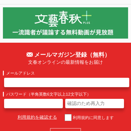
メールマガジン登録（無料）
文春オンラインの最新情報をお届け
メールアドレス
パスワード（半角英数6文字以上12文字以下）
利用規約を確認する
利用規約に同意します