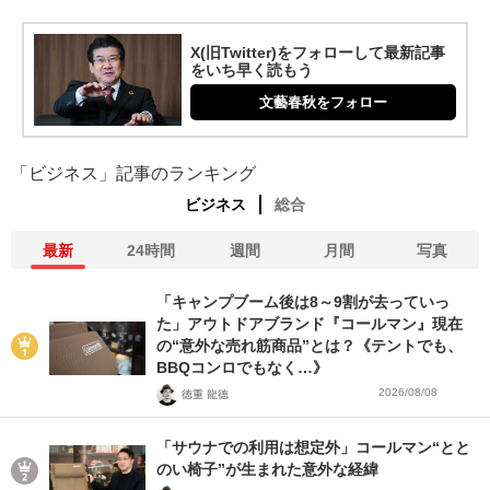
X(旧Twitter)をフォローして最新記事
をいち早く読もう
文藝春秋をフォロー
「ビジネス」記事のランキング
ビジネス
総合
最新
24時間
週間
月間
写真
「キャンプブーム後は8～9割が去っていっ
た」アウトドアブランド『コールマン』現在
の“意外な売れ筋商品”とは？《テントでも、
BBQコンロでもなく…》
2026/08/08
徳重 龍徳
「サウナでの利用は想定外」コールマン“とと
のい椅子”が生まれた意外な経緯