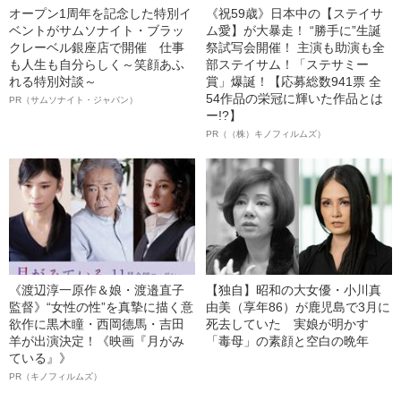
オープン1周年を記念した特別イ
《祝59歳》日本中の【ステイサ
ベントがサムソナイト・ブラッ
ム愛】が大暴走！ “勝手に”生誕
クレーベル銀座店で開催 仕事
祭試写会開催！ 主演も助演も全
も人生も自分らしく～笑顔あふ
部ステイサム！「ステサミー
れる特別対談～
賞」爆誕！【応募総数941票 全
54作品の栄冠に輝いた作品とは
PR（サムソナイト・ジャパン）
ー!?】
PR（（株）キノフィルムズ）
《渡辺淳一原作＆娘・渡邉直子
【独自】昭和の大女優・小川真
監督》“女性の性”を真摯に描く意
由美（享年86）が鹿児島で3月に
欲作に黒木瞳・西岡德馬・吉田
死去していた 実娘が明かす
羊が出演決定！《映画『月がみ
「毒母」の素顔と空白の晩年
ている』》
PR（キノフィルムズ）