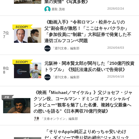
業の実情”《写真多数》
2026/02/24
鹿取 茂雄
《動画入手》“令和ロマン・松井ケムリの
SCOOP!
父”副会長が激怒！「ここはキャバクラか」
7位
「参加役員に“制裁”」大和証券で発覚した不
7
適切ゴルフコンペ問題
2024/04/03
「週刊文春」編集部
SCOOP!
元阪神・関本賢太郎が関与した「250億円投資
8位
トラブル」《預託法違反の疑いで告発状》
8
2026/04/18
「週刊文春」編集部
《映画『Michael／マイケル』》父ジョセフ・ジャ
PR
クソン役、コールマン・ドミンゴ オフィシャルイ
ンタビュー“観客を魅了した名優、複雑な父親像へ
の想いを語る”《日本興収70億円突破》
「文春オンライン」編集部
「そりゃApple純正よりめっちゃ安いわけ
だ」ダイソーで売り切れ続出“ジェネリック