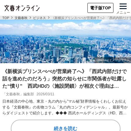
電子版TOP
メニュー
TOP
文藝春秋
ビジネス
《新横浜プリンスぺぺが営業終了へ》「西武内部だけで
《新横浜プリンスぺぺが営業終了へ》「西武内部だけで
話を進めたのだろう」突然の知らせに市関係者が吐露し
た“憤り” 西武HDの〈施設閉鎖〉が相次ぐ理由は…
「文藝春秋」編集部
2026/03/11
日本経済の中心地、東京・丸の内から“マル秘”財界情報をくわしくお伝え
する『文藝春秋』の名物コラム「丸の内コンフィデンシャル」。最新号か
らダイジェストで紹介します。◆◆◆ 西武ホールディングス（HD、西山
隆一郎社長）…
続きを読む