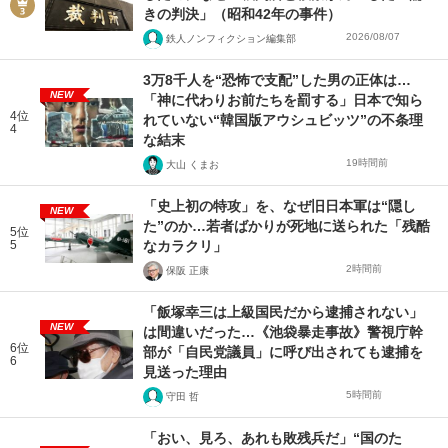
きの判決」（昭和42年の事件）
2026/08/07
鉄人ノンフィクション編集部
3万8千人を“恐怖で支配”した男の正体は…
NEW
「神に代わりお前たちを罰する」日本で知ら
4位
れていない“韓国版アウシュビッツ”の不条理
4
な結末
19時間前
大山 くまお
「史上初の特攻」を、なぜ旧日本軍は“隠し
NEW
た”のか…若者ばかりが死地に送られた「残酷
5位
5
なカラクリ」
2時間前
保阪 正康
「飯塚幸三は上級国民だから逮捕されない」
NEW
は間違いだった…《池袋暴走事故》警視庁幹
6位
部が「自民党議員」に呼び出されても逮捕を
6
見送った理由
5時間前
守田 哲
「おい、見ろ、あれも敗残兵だ」“国のた