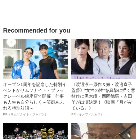
Recommended for you
オープン1周年を記念した特別イ
《渡辺淳一原作＆娘・渡邉直子
ベントがサムソナイト・ブラッ
監督》“女性の性”を真摯に描く意
クレーベル銀座店で開催 仕事
欲作に黒木瞳・西岡德馬・吉田
も人生も自分らしく～笑顔あふ
羊が出演決定！《映画『月がみ
れる特別対談～
ている』》
PR（サムソナイト・ジャパン）
PR（キノフィルムズ）