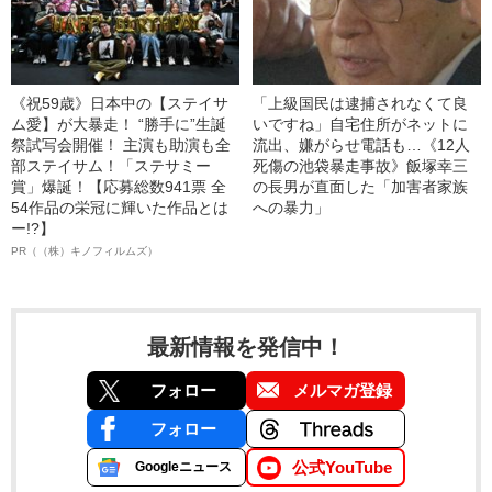
《祝59歳》日本中の【ステイサ
「上級国民は逮捕されなくて良
ム愛】が大暴走！ “勝手に”生誕
いですね」自宅住所がネットに
祭試写会開催！ 主演も助演も全
流出、嫌がらせ電話も…《12人
部ステイサム！「ステサミー
死傷の池袋暴走事故》飯塚幸三
賞」爆誕！【応募総数941票 全
の長男が直面した「加害者家族
54作品の栄冠に輝いた作品とは
への暴力」
ー!?】
PR（（株）キノフィルムズ）
最新情報を発信中！
フォロー
メルマガ登録
フォロー
公式YouTube
Googleニュース