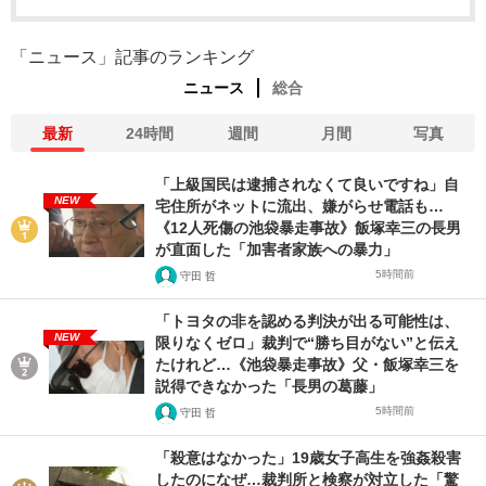
「ニュース」記事のランキング
ニュース
総合
最新
24時間
週間
月間
写真
「上級国民は逮捕されなくて良いですね」自
NEW
宅住所がネットに流出、嫌がらせ電話も…
《12人死傷の池袋暴走事故》飯塚幸三の長男
が直面した「加害者家族への暴力」
5時間前
守田 哲
「トヨタの非を認める判決が出る可能性は、
NEW
限りなくゼロ」裁判で“勝ち目がない”と伝え
たけれど…《池袋暴走事故》父・飯塚幸三を
説得できなかった「長男の葛藤」
5時間前
守田 哲
「殺意はなかった」19歳女子高生を強姦殺害
したのになぜ…裁判所と検察が対立した「驚