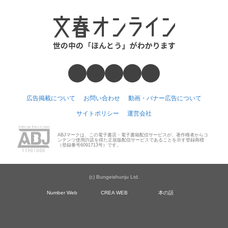
広告掲載について
お問い合わせ
動画・バナー広告について
サイトポリシー
運営会社
ABJマークは、この電子書店・電子書籍配信サービスが、著作権者からコ
ンテンツ使用許諾を得た正規版配信サービスであることを示す登録商標
（登録番号6091713号）です。
(c) Bungeishunju Ltd.
Number Web
CREA WEB
本の話