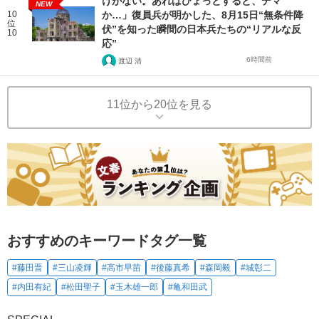
けがない。あれはひょっとすると、デマ
NEW
10
か…」復員兵が明かした、8月15日“無条件降
位
伏”を知った瞬間の日本兵たちの“リアルな反
10
応”
6時間前
渡辺 清
11位から20位を見る
おすすめのキーワードタグ一覧
#藤田晋
#三山凌輝
#高市早苗
#後藤真希
#森岡毅
#城彰二
#内田有紀
#松田聖子
#玉木雄一郎
#亀和田武