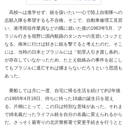
高校へは進学せず、銃を扱いたい一心で陸上自衛隊への
志願入隊を希望するも不合格。そこで、自動車修理工見習
い、港湾荷役作業員などの職に就いた後の1963年5月、ブ
ラジル行きを視野に国内航路のタンカーの見習いコックと
なる。南米に行けば好きに銃を撃てると考えたのだ。そこ
には、当時の日本とブラジルには「犯罪人引き渡し条約」
が存在していなかったため、たとえ銃絡みの事件を起こし
てもブラジルに逃亡すれば捕まらないだろうという思惑も
あった。
乗船しては月に一度、自宅に帰る生活を続けて約2年後
の1965年4月18日、待ちに待った18歳の誕生日を迎え
る。片桐にとって、この日は特別な意味があった。それま
で姉名義だったライフル銃を自分の名義に変えられるから
だ。さっそく最寄りの北沢警察署で変更手続きを行うとと