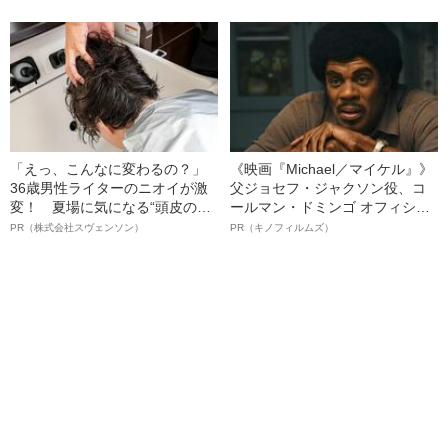
誰も止められなかった謎（昭和
32年の事件）
「えっ、こんなに変わるの？」
《映画『Michael／マイケル』》
36歳男性ライターのニオイが激
父ジョセフ・ジャクソン役、コ
変！ 夏場に気になる“頭皮のニ
ールマン・ドミンゴ オフィシャ
オイ”や“ベタつき”を解消す
ルインタビュー“観客を魅了した
PR（株式会社スヴェンソン）
PR（キノフィルムズ）
る、“ウィッグのスペシャリス
名優、複雑な父親像への想いを
ト”が生み出した徹底ケアとは
語る”《日本興収70億円突破》