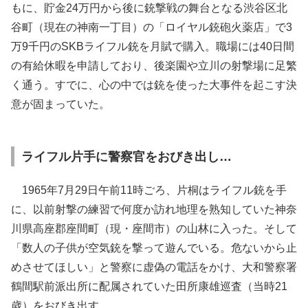
もに、貯金24万円から後に銃撃戦の舞台となる渋谷区北
谷町（現在の神南一丁目）の「ロイヤル銃砲火薬店」で3
万9千円のSKBライフル銃を月賦で購入。職場には40日間
の有給休暇を申請しており、後楽園や立川の射撃場に足繁
く通う。すでに、心の中では銃を使った大事件を起こす決
意が固まっていた。
ライフル片手に警察官をおびき出し…
1965年7月29日午前11時ごろ、片桐はライフル銃を手
に、以前射撃の練習で何度か訪れ地理を熟知していた神奈
川県高座郡座間町（現・座間市）の山林に入った。そして
「数人の子供が空気銃を撃って遊んでいる。危ないから止
めさせてほしい」と警察に虚偽の電話をかけ、大和警察署
鶴間駅前派出所に配属されていた田所康雄巡査（当時21
歳）をおびき出す。