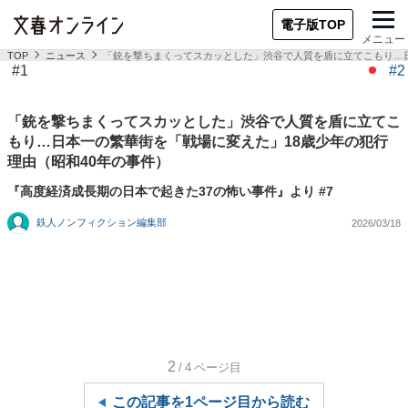
電子版TOP
メニュー
TOP
ニュース
「銃を撃ちまくってスカッとした」渋谷で人質を盾に立てこもり…日
#1
#2
「銃を撃ちまくってスカッとした」渋谷で人質を盾に立てこ
もり…日本一の繁華街を「戦場に変えた」18歳少年の犯行
理由（昭和40年の事件）
『高度経済成長期の日本で起きた37の怖い事件』より #7
鉄人ノンフィクション編集部
2026/03/18
2
/4
ページ目
この記事を1ページ目から読む