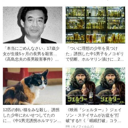
ップ…“銃の魔力”に取り憑かれた
奪った『殺人犯の正体』（昭和
18歳少年の『その後の人生』
39年の事件）
（昭和40年の事件）
「本当にごめんなさい」17歳少
「ついに理想の少年を見つけ
女が生後5ヶ月の長男を殺害…
た」誘拐した中1男子をノコギリ
《高島忠夫の長男殺害事件》夫
で切断、ホルマリン漬けに…26
婦が背負った“消えない傷”（昭和
歳・犯人男の“恐るべき犯行理
39年の事件）
由”（昭和32年の事件）
12匹の飼い猫をみな殺し、誘拐
《映画『シェルター』》ジェイ
した少年にわいせつしてたの
ソン・ステイサムがお盆を“打
に…《中1男児誘拐ホルマリン漬
破”する!!《「眠眠打破」コラ
け事件》“問題だらけの犯人男”を
ボ》
PR（キノフィルムズ）