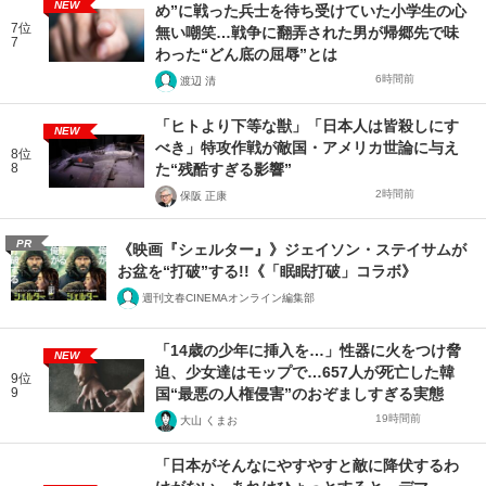
NEW
め”に戦った兵士を待ち受けていた小学生の心
7位
無い嘲笑…戦争に翻弄された男が帰郷先で味
7
わった“どん底の屈辱”とは
6時間前
渡辺 清
「ヒトより下等な獣」「日本人は皆殺しにす
NEW
べき」特攻作戦が敵国・アメリカ世論に与え
8位
8
た“残酷すぎる影響”
2時間前
保阪 正康
PR
《映画『シェルター』》ジェイソン・ステイサムが
お盆を“打破”する!!《「眠眠打破」コラボ》
週刊文春CINEMAオンライン編集部
「14歳の少年に挿入を…」性器に火をつけ脅
NEW
迫、少女達はモップで…657人が死亡した韓
9位
9
国“最悪の人権侵害”のおぞましすぎる実態
19時間前
大山 くまお
「日本がそんなにやすやすと敵に降伏するわ