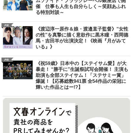
ムソナイト・ブラックレーベル銀座店で開
催 仕事も人生も自分らしく～笑顔あふれ
る特別対談～
PR
《渡辺淳一原作＆娘・渡邉直子監督》“女性
の性”を真摯に描く意欲作に黒木瞳・西岡德
馬・吉田羊が出演決定！《映画『月がみて
いる』》
PR
《祝59歳》日本中の【ステイサム愛】が大
暴走！ “勝手に”生誕祭試写会開催！ 主演も
助演も全部ステイサム！「ステサミー賞」
爆誕！【応募総数941票 全54作品の栄冠に
輝いた作品とはー!?】