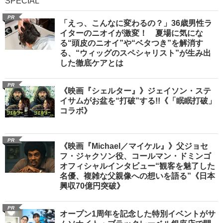
SPECIAL
PR
「えっ、こんなに変わるの？」36歳男性ラ
イターのニオイが激変！ 夏場に気にな
る“頭皮のニオイ”や“ベタつき”を解消す
る、“ウィッグのスペシャリスト”が生み出
した徹底ケアとは
PR
《映画『シェルター』》ジェイソン・ステ
イサムがお盆を“打破”する!!《「眠眠打破」
コラボ》
PR
《映画『Michael／マイケル』》父ジョセ
フ・ジャクソン役、コールマン・ドミンゴ
オフィシャルインタビュー“観客を魅了した
名優、複雑な父親像への想いを語る”《日本
興収70億円突破》
PR
オープン1周年を記念した特別イベントがサ