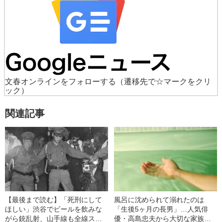
文春オンラインをフォローする
（遷移先で☆マークをクリ
ック）
関連記事
【最後まで読む】「死刑にして
風呂に沈められて溺れたのは
ほしい」渋谷でビールを飲みな
「生後5ヶ月の長男」…人気俳
がら銃乱射、山手線も全線スト
優・高島忠夫から大切な家族を