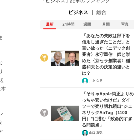
「ビジネス」記事のランキング
ビジネス
総合
最新
24時間
週間
月間
写真
「あなたの失敗は部下を
ま
信用し過ぎたことだ」と
言い放った〈ニデック創
業者〉永守重信 師と崇
めた〈京セラ創業者〉稲
な
盛和夫との決定的違いと
り
は？
送
井上 久男
は本
「そりゃApple純正よりめ
っちゃ安いわけだ」ダイ
ソーで売り切れ続出“ジェ
ネリックAirTag（1100
ン
円）”に潜む「致命的すぎ
え
る問題点」
ア
山口 真弘