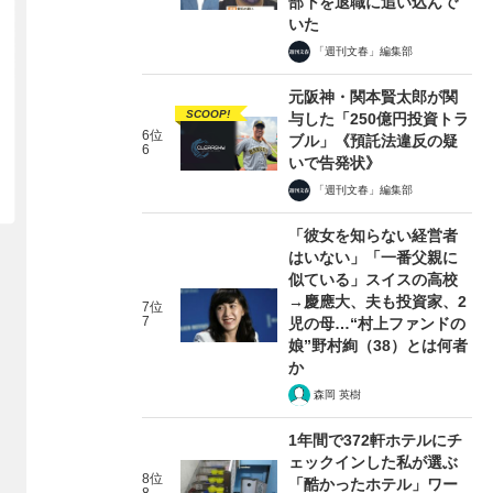
部下を退職に追い込んで
いた
「週刊文春」編集部
元阪神・関本賢太郎が関
SCOOP!
与した「250億円投資トラ
6位
ブル」《預託法違反の疑
6
いで告発状》
「週刊文春」編集部
「彼女を知らない経営者
はいない」「一番父親に
似ている」スイスの高校
→慶應大、夫も投資家、2
7位
7
児の母…“村上ファンドの
娘”野村絢（38）とは何者
か
森岡 英樹
1年間で372軒ホテルにチ
ェックインした私が選ぶ
8位
「酷かったホテル」ワー