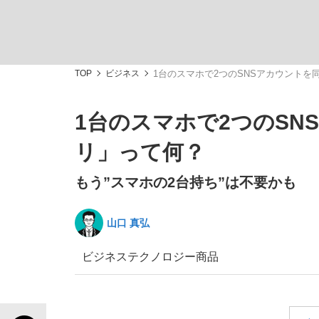
TOP
ビジネス
1台のスマホで2つのSNSアカウント
1台のスマホで2つのS
「敗因分析は一切聞かれなかった」侍ジャパン選
キングの誕生を、目撃せよ。
リ」って何？
もう”スマホの2台持ち”は不要かも
山口 真弘
the Style
ビジネス
テクノロジー
商品
「目標達成できなかったからと言って…」サッ