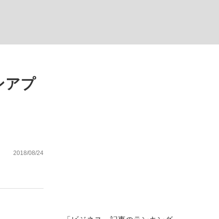
ない資産運用のすべて
ンアプ
が悲しい」『北の国から』倉本聰氏（91...
2018/08/24