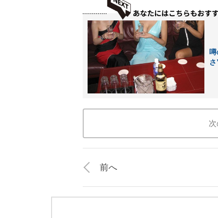
噂
さ
次
前へ