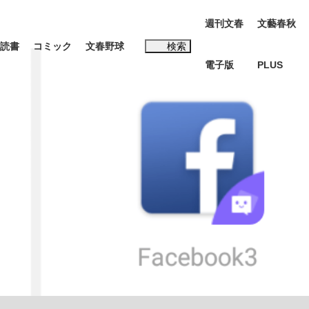
週刊文春
文藝春秋
読書
コミック
文春野球
検索
電子版
PLUS
インタビュー
読書
#松田聖子
む将棋
BC日本代表“敗戦”の真実 選手が明かす...