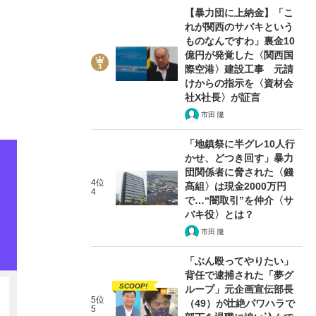
【暴力団に上納金】「こ
れが関西のサバキという
ものなんですわ」裏金10
億円が発覚した〈関西国
際空港〉建設工事 元請
けからの指示を〈資材会
社X社長〉が証言
市田 隆
「地鎮祭に半グレ10人行
かせ、どつき回す」暴力
団関係者に脅された〈錢
4位
髙組〉は現金2000万円
4
で…“闇取引”を仲介〈サ
バキ役〉とは？
市田 隆
「ぶん殴ってやりたい」
背任で逮捕された「夢グ
SCOOP!
ループ」元企画宣伝部長
5位
（49）が壮絶パワハラで
5