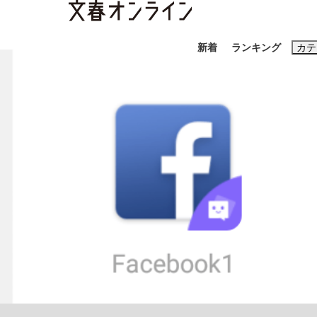
新着
ランキング
カテ
スクープ
ニュー
おすすめのキ
#藤田晋
#三
#玉木雄一郎
「90%は失敗する。でも…」本田圭佑が初め
終戦から81年