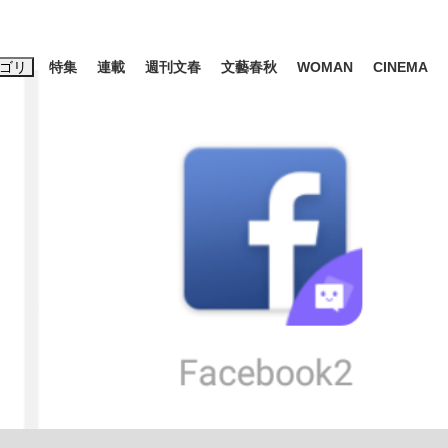
ゴリ
特集
連載
週刊文春
文藝春秋
WOMAN
CINEMA
キーワード入力
ス
エンタメ
ライフ
ビジネス
ーワードタグ一覧
山凌輝
#高市早苗
#後藤真希
#森岡毅
#城彰二
#内田有紀
観る将棋、読
#亀和田武
て明かした日本代表監督に...
「最悪の空気のまま解散」W