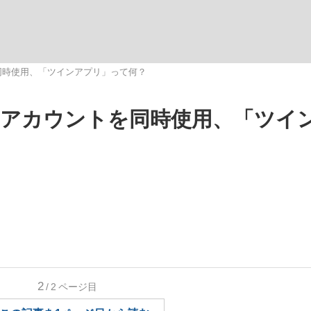
いまさら聞け
を同時使用、「ツインアプリ」って何？
NSアカウントを同時使用、「ツイ
手が証言した“NPB聞...
「クマが悪者扱いされているの
もっと見る
2
/2
ページ目
カー日本代表・森保一監督...