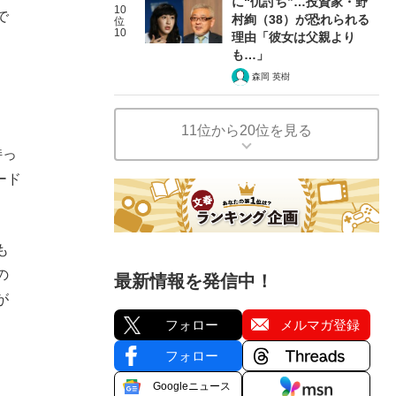
に“仇討ち”…投資家・野
10
で
村絢（38）が恐れられる
位
10
理由「彼女は父親より
も…」
森岡 英樹
11位から20位を見る
持っ
ード
も
の
最新情報を発信中！
が
フォロー
メルマガ登録
フォロー
Googleニュース