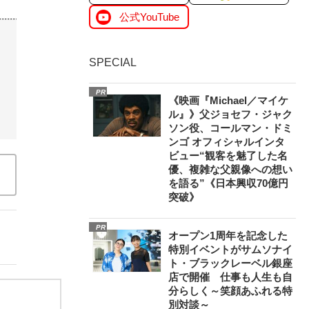
公式YouTube
SPECIAL
PR
《映画『Michael／マイケ
ル』》父ジョセフ・ジャク
ソン役、コールマン・ドミ
ンゴ オフィシャルインタ
ビュー“観客を魅了した名
優、複雑な父親像への想い
を語る”《日本興収70億円
突破》
PR
オープン1周年を記念した
特別イベントがサムソナイ
ト・ブラックレーベル銀座
店で開催 仕事も人生も自
分らしく～笑顔あふれる特
別対談～