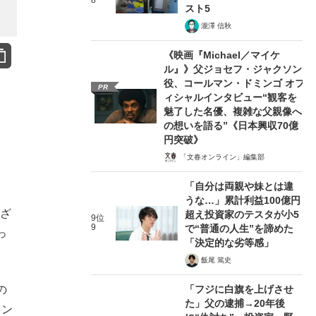
8
スト5
瀧澤 信秋
《映画『Michael／マイケ
ル』》父ジョセフ・ジャクソン
役、コールマン・ドミンゴ オフ
PR
ィシャルインタビュー“観客を
魅了した名優、複雑な父親像へ
の想いを語る”《日本興収70億
円突破》
「文春オンライン」編集部
「自分は両親や妹とは違
うな…」累計利益100億円
はざ
超え投資家のテスタが小5
9位
9
で“普通の人生”を諦めた
っ
「決定的な劣等感」
飯尾 篤史
「フジに白旗を上げさせ
の
た」父の逮捕→20年後
ウン