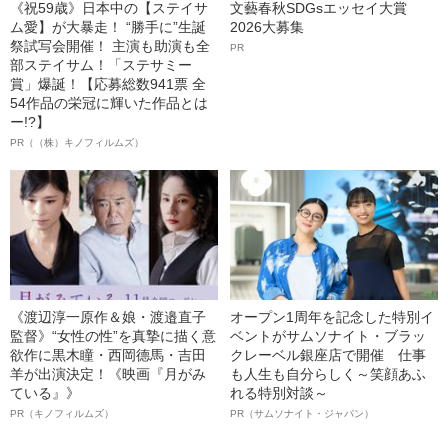
《祝59歳》日本中の【ステイサ
文藝春秋SDGsエッセイ大賞
ム愛】が大暴走！ “勝手に”生誕
2026大募集
祭試写会開催！ 主演も助演も全
PR
部ステイサム！「ステサミー
賞」爆誕！【応募総数941票 全
54作品の栄冠に輝いた作品とは
ー!?】
PR（（株）キノフィルムズ）
《渡辺淳一原作＆娘・渡邉直子
オープン1周年を記念した特別イ
監督》“女性の性”を真摯に描く意
ベントがサムソナイト・ブラッ
欲作に黒木瞳・西岡德馬・吉田
クレーベル銀座店で開催 仕事
羊が出演決定！《映画『月がみ
も人生も自分らしく～笑顔あふ
ている』》
れる特別対談～
PR（キノフィルムズ）
PR（サムソナイト・ジャパン）