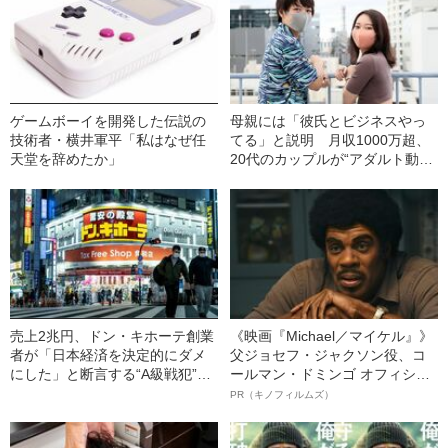
ゲームボーイを開発した伝説の
母親には「彼氏とビジネスやっ
技術者・横井軍平「私はなぜ任
てる」と説明 月収1000万超、
天堂を辞めたか」
20代のカップルが“アダルト動画
配信”を始めたわけ
売上2兆円、ドン・キホーテ創業
《映画『Michael／マイケル』》
者が「日本経済を決定的にダメ
父ジョセフ・ジャクソン役、コ
にした」と断言する“A級戦犯”と
ールマン・ドミンゴ オフィシャ
は？
ルインタビュー“観客を魅了した
PR（キノフィルムズ）
名優、複雑な父親像への想いを
語る”《日本興収70億円突破》