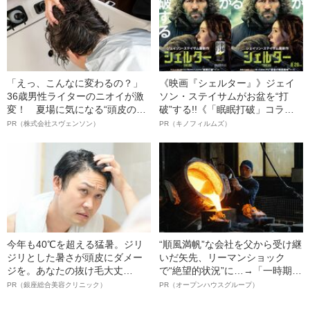
「えっ、こんなに変わるの？」
《映画『シェルター』》ジェイ
36歳男性ライターのニオイが激
ソン・ステイサムがお盆を“打
変！ 夏場に気になる“頭皮のニ
破”する!!《「眠眠打破」コラ
オイ”や“ベタつき”を解消す
ボ》
PR（株式会社スヴェンソン）
PR（キノフィルムズ）
る、“ウィッグのスペシャリス
ト”が生み出した徹底ケアとは
今年も40℃を超える猛暑。ジリ
“順風満帆”な会社を父から受け継
ジリとした暑さが頭皮にダメー
いだ矢先、リーマンショック
ジを。あなたの抜け毛大丈
で“絶望的状況”に…→「一時期は
夫！？
納品3年待ち」のヒット商品を生
PR（銀座総合美容クリニック）
PR（オープンハウスグループ）
んで危機を脱した四代目社長が