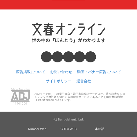
広告掲載について
お問い合わせ
動画・バナー広告について
サイトポリシー
運営会社
ABJマークは、この電子書店・電子書籍配信サービスが、著作権者からコ
ンテンツ使用許諾を得た正規版配信サービスであることを示す登録商標
（登録番号6091713号）です。
(c) Bungeishunju Ltd.
Number Web
CREA WEB
本の話