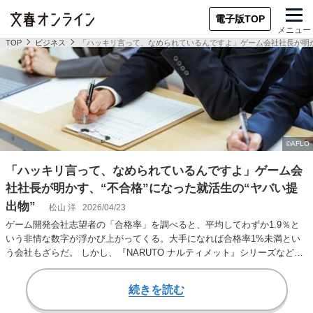
電子版TOP
メニュー
TOP
ビジネス
「ハッキリ言って、なめられているんですよ」ゲーム会社社長が明か
「ハッキリ言って、なめられているんですよ」ゲーム会
社社長が明かす、“不合格”になった就活生の“ヤバい提
出物”
松山 洋
2026/04/23
ゲーム開発会社志望者の「合格率」を調べると、平均してわずか1.9％と
いう非情な数字が浮かび上がってくる。大手になれば合格率1%未満とい
う会社もざらだ。 しかし、『NARUTO ナルティメット』シリーズなどで
知られる…
続きを読む