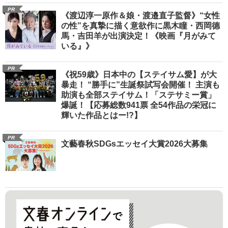
PR
《渡辺淳一原作＆娘・渡邉直子監督》“女性
の性”を真摯に描く意欲作に黒木瞳・西岡德
馬・吉田羊が出演決定！《映画『月がみて
いる』》
PR
《祝59歳》日本中の【ステイサム愛】が大
暴走！ “勝手に”生誕祭試写会開催！ 主演も
助演も全部ステイサム！「ステサミー賞」
爆誕！【応募総数941票 全54作品の栄冠に
輝いた作品とはー!?】
PR
文藝春秋SDGsエッセイ大賞2026大募集