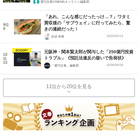
週刊文春CINEMAオンライン編集部
「あれ、こんな感じだったっけ…？」ワタミ
買収後の「サブウェイ」に行ってみたら、驚
9位
9
きの連続だった！
2025/02/12
谷頭 和希
SCOOP!
元阪神・関本賢太郎が関与した「250億円投資
10
トラブル」《預託法違反の疑いで告発状》
位
10
2026/04/18
「週刊文春」編集部
11位から20位を見る