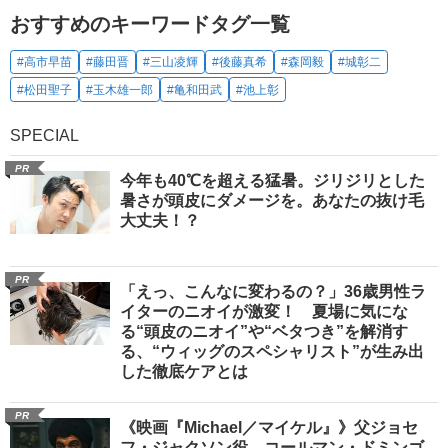
おすすめのキーワードタグ一覧
#高市早苗
#藤田晋
#三山凌輝
#後藤真希
#森岡毅
#城彰二
#松田聖子
#玉木雄一郎
#亀和田武
#池上彰
SPECIAL
PR
今年も40℃を超える猛暑。ジリジリとした
暑さが頭皮にダメージを。あなたの抜け毛
大丈夫！？
PR
「えっ、こんなに変わるの？」36歳男性ラ
イターのニオイが激変！ 夏場に気にな
る“頭皮のニオイ”や“ベタつき”を解消す
る、“ウィッグのスペシャリスト”が生み出
した徹底ケアとは
PR
《映画『Michael／マイケル』》父ジョセ
フ・ジャクソン役、コールマン・ドミンゴ