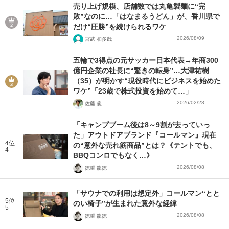
売り上げ規模、店舗数では丸亀製麺に“完
敗”なのに…「はなまるうどん」が、香川県で
だけ“圧勝”を続けられるワケ
2026/08/09
宮武 和多哉
五輪で3得点の元サッカー日本代表→年商300
億円企業の社長に“驚きの転身”…大津祐樹
（35）が明かす“現役時代にビジネスを始めた
ワケ”「23歳で株式投資を始めて…」
2026/02/28
佐藤 俊
「キャンプブーム後は8～9割が去っていっ
た」アウトドアブランド『コールマン』現在
4位
の“意外な売れ筋商品”とは？《テントでも、
4
BBQコンロでもなく…》
2026/08/08
徳重 龍徳
「サウナでの利用は想定外」コールマン“とと
5位
のい椅子”が生まれた意外な経緯
5
2026/08/08
徳重 龍徳