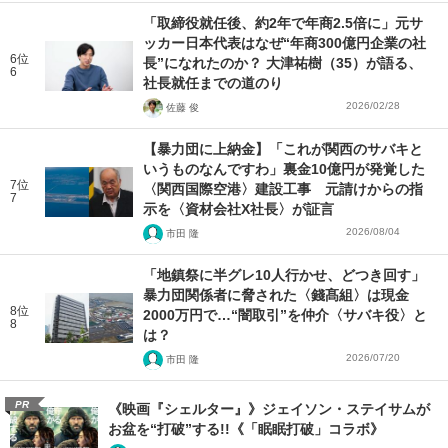
「取締役就任後、約2年で年商2.5倍に」元サ
ッカー日本代表はなぜ“年商300億円企業の社
6位
長”になれたのか？ 大津祐樹（35）が語る、
6
社長就任までの道のり
2026/02/28
佐藤 俊
【暴力団に上納金】「これが関西のサバキと
いうものなんですわ」裏金10億円が発覚した
7位
〈関西国際空港〉建設工事 元請けからの指
7
示を〈資材会社X社長〉が証言
2026/08/04
市田 隆
「地鎮祭に半グレ10人行かせ、どつき回す」
暴力団関係者に脅された〈錢髙組〉は現金
8位
2000万円で…“闇取引”を仲介〈サバキ役〉と
8
は？
2026/07/20
市田 隆
PR
《映画『シェルター』》ジェイソン・ステイサムが
お盆を“打破”する!!《「眠眠打破」コラボ》