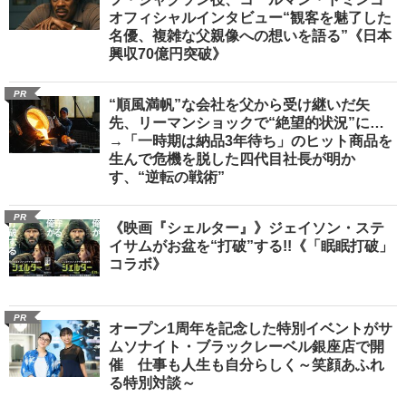
オフィシャルインタビュー“観客を魅了した
名優、複雑な父親像への想いを語る”《日本
興収70億円突破》
PR
“順風満帆”な会社を父から受け継いだ矢
先、リーマンショックで“絶望的状況”に…
→「一時期は納品3年待ち」のヒット商品を
生んで危機を脱した四代目社長が明か
す、“逆転の戦術”
PR
《映画『シェルター』》ジェイソン・ステ
イサムがお盆を“打破”する!!《「眠眠打破」
コラボ》
PR
オープン1周年を記念した特別イベントがサ
ムソナイト・ブラックレーベル銀座店で開
催 仕事も人生も自分らしく～笑顔あふれ
る特別対談～