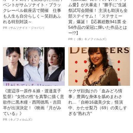
ベントがサムソナイト・ブラッ
ム愛】が大暴走！ “勝手に”生誕
クレーベル銀座店で開催 仕事
祭試写会開催！ 主演も助演も全
も人生も自分らしく～笑顔あふ
部ステイサム！「ステサミー
れる特別対談～
賞」爆誕！【応募総数941票 全
54作品の栄冠に輝いた作品とは
PR（サムソナイト・ジャパン）
ー!?】
PR（（株）キノフィルムズ）
《渡辺淳一原作＆娘・渡邉直子
ヤクザ顔負けの「血みどろ情
監督》“女性の性”を真摯に描く意
事」豊満な身体を舐めまわさ
欲作に黒木瞳・西岡德馬・吉田
れ…「自称16歳美少女」怪演
羊が出演決定！《映画『月がみ
中、かたせ梨乃（69）の美しす
ている』》
ぎる“熟れ方”
PR（キノフィルムズ）