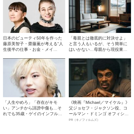
理由”
日本のビューティ50年を作った
「毒親とは徹底的に対決せよ」
藤原美智子・齋藤薫が考える“人
と言う人もいるが、そう簡単に
生後半の仕事・お金・メイ
はいかない…母親から現役東大
ク”「美智子の技術とセンスは芸
合格を強制された息子が両親と
術の域。レタッチなんて必要あ
の関係を振り返って“今思うこと”
りませんから」
「人生やめろ」「存在がキモ
《映画『Michael／マイケル』》
い」アンチから誹謗中傷も…そ
父ジョセフ・ジャクソン役、コ
れでも35歳・ゲイのインフルエ
ールマン・ドミンゴ オフィシャ
ンサーがSNSを続ける深い事情
ルインタビュー“観客を魅了した
PR（キノフィルムズ）
「僕や二丁目で働く子たちが抱
名優、複雑な父親像への想いを
える苦しみをなんとかしたい」
語る”《日本興収70億円突破》