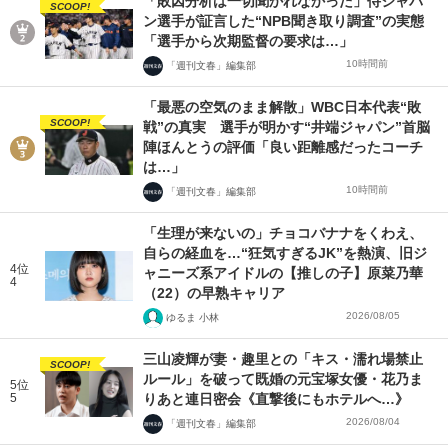
「敗因分析は一切聞かれなかった」侍ジャパ
SCOOP!
ン選手が証言した“NPB聞き取り調査”の実態
「選手から次期監督の要求は…」
10時間前
「週刊文春」編集部
「最悪の空気のまま解散」WBC日本代表“敗
SCOOP!
戦”の真実 選手が明かす“井端ジャパン”首脳
陣ほんとうの評価「良い距離感だったコーチ
は…」
10時間前
「週刊文春」編集部
「生理が来ないの」チョコバナナをくわえ、
自らの経血を…“狂気すぎるJK”を熱演、旧ジ
4位
ャニーズ系アイドルの【推しの子】原菜乃華
4
（22）の早熟キャリア
2026/08/05
ゆるま 小林
三山凌輝が妻・趣里との「キス・濡れ場禁止
SCOOP!
ルール」を破って既婚の元宝塚女優・花乃ま
5位
5
りあと連日密会《直撃後にもホテルへ…》
2026/08/04
「週刊文春」編集部