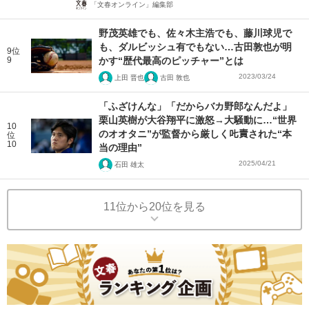
「文春オンライン」編集部
野茂英雄でも、佐々木主浩でも、藤川球児で
も、ダルビッシュ有でもない…古田敦也が明
9位
9
かす“歴代最高のピッチャー”とは
2023/03/24
上田 晋也
古田 敦也
「ふざけんな」「だからバカ野郎なんだよ」
栗山英樹が大谷翔平に激怒→大騒動に…“世界
10
のオオタニ”が監督から厳しく𠮟責された“本
位
10
当の理由”
2025/04/21
石田 雄太
11位から20位を見る