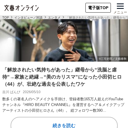
電子版TOP
メニュー
TOP
インタビュー／対談
エンタメ
「解放されたい気持ちがあった」継母から“
「解放されたい気持ちがあった」継母から“洗脳と虐
待”→家族と絶縁→“美のカリスマ”になった小田切ヒロ
（44）が、壮絶な過去を公表したワケ
吉川 ばんび
2026/05/10
数多くの著名人のヘアメイクを手掛け、登録者数165万人超えのYouTube
チャンネル『HIRO BEAUTY CHANNEL』を運営するヘア＆メイクアップ
アーティストの小田切ヒロさん（44）。 総フォロワー数390…
続きを読む