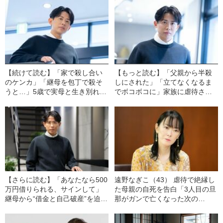
【続けて読む】「家で殺し合い
【もっと読む】「父親から半殺
のケンカ」「継母を包丁で殺そ
しにされた」「立てなくなるま
うと…」5歳で実母と生き別れ→
でボコボコに」家族に虐待され
継母から“洗脳と虐待”を受けた小
中2で精神崩壊…小田切ヒロ
田切ヒロ（44）の壮絶な子ども
（44）が、過酷な環境から逃げ
時代
出せた“きっかけ”
【さらに読む】「あなたなら500
遠野なぎこ（43） 虐待で絶縁し
万円借りられる、サインして」
た母親の自死を告白「3人目の旦
継母から“借金と自己破産”を迫ら
那がガンで亡くなった次の
れ、絶縁を決意…小田切ヒロ
日…」
（44）が家族と決別した“決定的