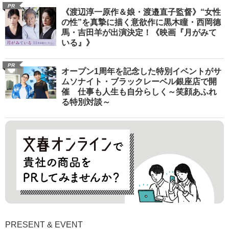
PR
《渡辺淳一原作＆娘・渡邉直子監督》“女性
の性”を真摯に描く意欲作に黒木瞳・西岡德
馬・吉田羊が出演決定！《映画『月がみて
いる』》
PR
オープン1周年を記念した特別イベントがサ
ムソナイト・ブラックレーベル銀座店で開
催 仕事も人生も自分らしく～笑顔あふれ
る特別対談～
PRESENT & EVENT