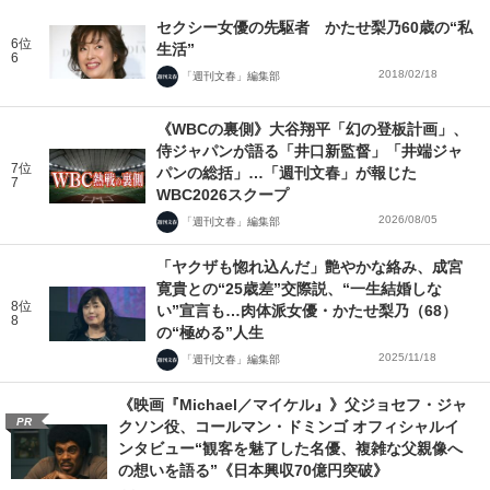
セクシー女優の先駆者 かたせ梨乃60歳の“私
6位
生活”
6
2018/02/18
「週刊文春」編集部
《WBCの裏側》大谷翔平「幻の登板計画」、
侍ジャパンが語る「井口新監督」「井端ジャ
7位
パンの総括」…「週刊文春」が報じた
7
WBC2026スクープ
2026/08/05
「週刊文春」編集部
「ヤクザも惚れ込んだ」艶やかな絡み、成宮
寛貴との“25歳差”交際説、“一生結婚しな
8位
い”宣言も…肉体派女優・かたせ梨乃（68）
8
の“極める”人生
2025/11/18
「週刊文春」編集部
《映画『Michael／マイケル』》父ジョセフ・ジャ
PR
クソン役、コールマン・ドミンゴ オフィシャルイ
ンタビュー“観客を魅了した名優、複雑な父親像へ
の想いを語る”《日本興収70億円突破》