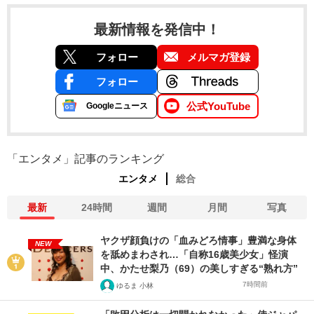
最新情報を発信中！
フォロー
メルマガ登録
フォロー
公式YouTube
Googleニュース
「エンタメ」記事のランキング
エンタメ
総合
最新
24時間
週間
月間
写真
ヤクザ顔負けの「血みどろ情事」豊満な身体
NEW
を舐めまわされ…「自称16歳美少女」怪演
中、かたせ梨乃（69）の美しすぎる“熟れ方”
7時間前
ゆるま 小林