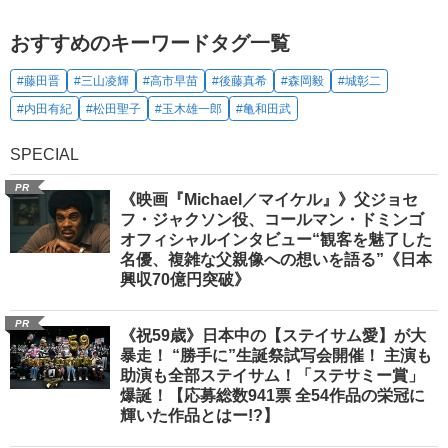
おすすめのキーワードタグ一覧
#藤田晋
#三山凌輝
#高市早苗
#後藤真希
#森岡毅
#城彰二
#内田有紀
#松田聖子
#玉木雄一郎
#亀和田武
SPECIAL
PR
《映画『Michael／マイケル』》父ジョセ
フ・ジャクソン役、コールマン・ドミンゴ
オフィシャルインタビュー“観客を魅了した
名優、複雑な父親像への想いを語る”《日本
興収70億円突破》
PR
《祝59歳》日本中の【ステイサム愛】が大
暴走！ “勝手に”生誕祭試写会開催！ 主演も
助演も全部ステイサム！「ステサミー賞」
爆誕！【応募総数941票 全54作品の栄冠に
輝いた作品とはー!?】