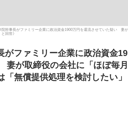
いまさら聞け
参院幹事長がファミリー企業に政治資金1900万円を還流させていた疑い 妻
」と回答》
がファミリー企業に政治資金19
手が証言した“NPB聞...
「クマが悪者扱いされているの
 妻が取締役の会社に「ほぼ毎月
は「無償提供処理を検討したい」
もっと見る
カー日本代表・森保一監督...