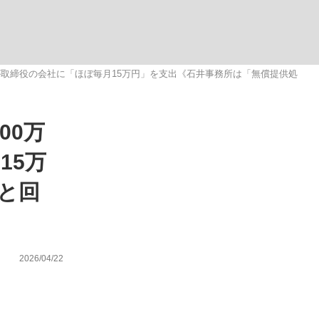
ない資産運用のすべて
が取締役の会社に「ほぼ毎月15万円」を支出《石井事務所は「無償提供処
00万
が悲しい」『北の国から』倉本聰氏（91...
15万
と回
2026/04/22