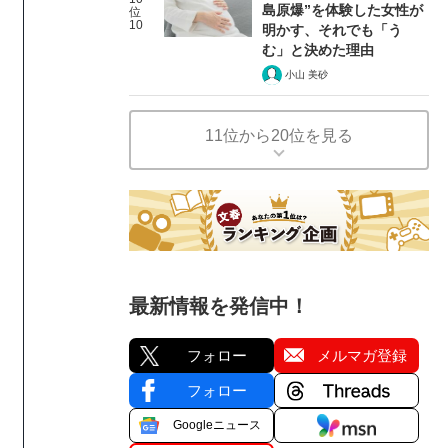
島原爆”を体験した女性が
位
10
明かす、それでも「う
む」と決めた理由
小山 美砂
11位から20位を見る
最新情報を発信中！
フォロー
メルマガ登録
フォロー
Googleニュース