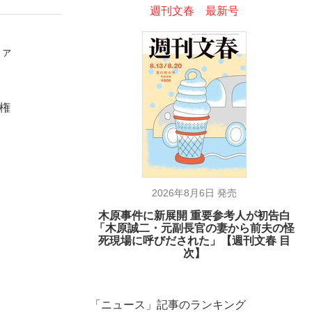
週刊文春 最新号
ファ
。
権
2026年8月6日 発売
木原事件に新展開 重要参考人が初告白
「木原誠二・元副長官の妻から前夫の怪
死現場に呼びだされた」【週刊文春 目
次】
「ニュース」記事のランキング