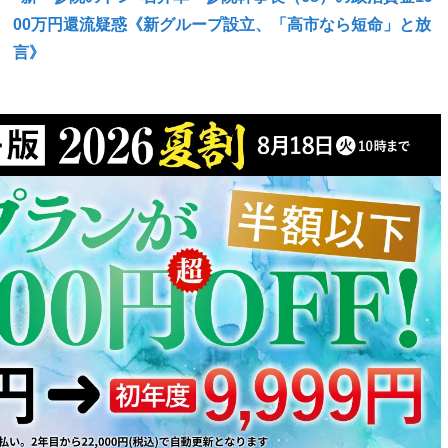
00万円還流疑惑《新グループ設立、「高市なら短命」と放
言》