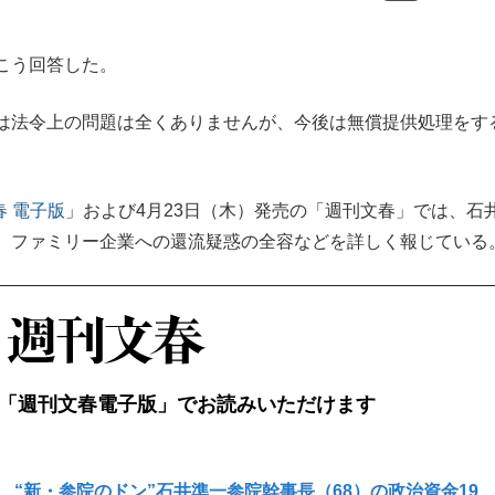
こう回答した。
は法令上の問題は全くありませんが、今後は無償提供処理をす
春 電子版
」および4月23日（木）発売の「週刊文春」では、石
、ファミリー企業への還流疑惑の全容などを詳しく報じている
「週刊文春電子版」でお読みいただけます
“新・参院のドン”石井準一参院幹事長（68）の政治資金19