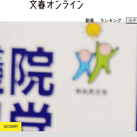
新着
ランキング
カテ
スクープ
ニュー
おすすめのキ
#藤田晋
#三
#玉木雄一郎
「90%は失敗する。でも…」本田圭佑が初め
終戦から81年