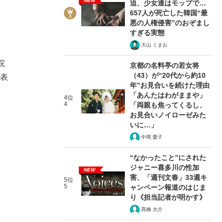
NEW
迫、少女達はモップで…
657人が死亡した韓国“最
悪の人権侵害”のおぞまし
すぎる実態
大山 くまお
院
京都の名料亭の若女将
（43）が“20代から約10
代表
年”お見合いを続けた理由
「あんたはわがままや」
4位
4
「両親も焦ってくるし、
お見合いノイローゼみた
いに…」
中岡 愛子
“なかったこと”にされた
ジャニー喜多川の性加
NEW
害、「週刊文春」33週キ
5位
5
ャンペーン報道のはじま
り《担当記者が明かす》
髙橋 大介