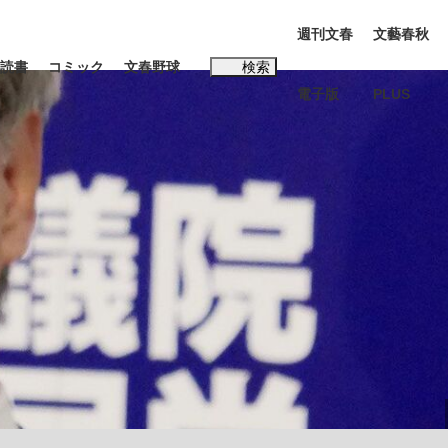
週刊文春
文藝春秋
読書
コミック
文春野球
検索
電子版
PLUS
インタビュー
読書
#松田聖子
む将棋
BC日本代表“敗戦”の真実 選手が明かす...