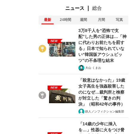
ニュース
総合
最新
24時間
週間
月間
写真
3万8千人を“恐怖で支
配”した男の正体は…「神
NEW
に代わりお前たちを罰す
る」日本で知られていな
い“韓国版アウシュビッ
ツ”の不条理な結末
大山 くまお
「殺意はなかった」19歳
女子高生を強姦殺害した
NEW
のになぜ…裁判所と検察
が対立した「驚きの判
決」（昭和42年の事件）
鉄人ノンフィクション編集部
「14歳の少年に挿入
を…」性器に火をつけ脅