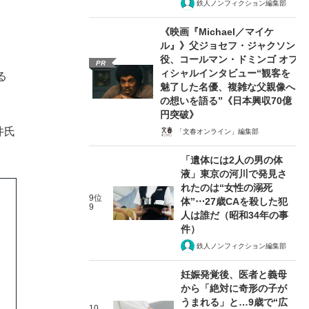
鉄人ノンフィクション編集部
《映画『Michael／マイケ
ル』》父ジョセフ・ジャクソン
役、コールマン・ドミンゴ オフ
PR
ィシャルインタビュー“観客を
る
魅了した名優、複雑な父親像へ
の想いを語る”《日本興収70億
円突破》
井氏
「文春オンライン」編集部
。
「遺体には2人の男の体
液」東京の河川で発見さ
れたのは“女性の溺死
9位
体”⋯27歳CAを殺した犯
9
人は誰だ（昭和34年の事
件）
鉄人ノンフィクション編集部
妊娠発覚後、医者と義母
から「絶対に奇形の子が
うまれる」と…9歳で“広
10