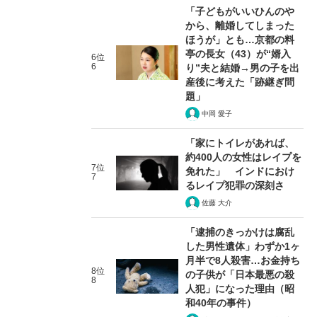
「子どもがいいひんのや
から、離婚してしまった
ほうが」とも…京都の料
亭の長女（43）が“婿入
6位
6
り”夫と結婚→男の子を出
産後に考えた「跡継ぎ問
題」
中岡 愛子
「家にトイレがあれば、
約400人の女性はレイプを
7位
免れた」 インドにおけ
7
るレイプ犯罪の深刻さ
佐藤 大介
「逮捕のきっかけは腐乱
した男性遺体」わずか1ヶ
月半で8人殺害…お金持ち
8位
の子供が「日本最悪の殺
8
人犯」になった理由（昭
和40年の事件）