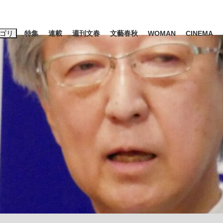
ゴリ
特集
連載
週刊文春
文藝春秋
WOMAN
CINEMA
キーワード入力
ス
エンタメ
ライフ
ビジネス
ーワードタグ一覧
山凌輝
#高市早苗
#後藤真希
#森岡毅
#城彰二
#内田有紀
観る将棋、読
#亀和田武
て明かした日本代表監督に...
「最悪の空気のまま解散」W