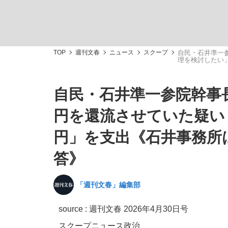
TOP
週刊文春
ニュース
スクープ
自民・石井準一
理を検討したい
自民・石井準一参院幹事長
「敗因分析は一切聞かれなかった」侍ジャパン選
キングの誕生を、目撃せよ。
円を還流させていた疑い
円」を支出《石井事務所
答》
the Style
「週刊文春」編集部
source :
週刊文春 2026年4月30日号
「目標達成できなかったからと言って…」サッ
スクープ
ニュース
政治