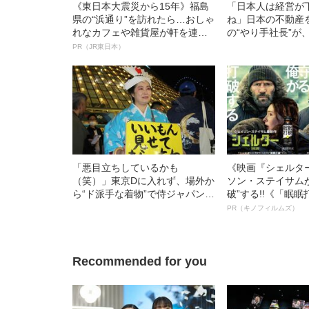
《東日本大震災から15年》福島
「日本人は経営が
県の“浜通り”を訪れたら…おしゃ
ね」日本の不動産
れなカフェや雑貨屋が軒を連ね
の“やり手社長”が
賑わいをとりもどしつつあっ
番アツい」と語る
PR（JR東日本）
た！《現地徹底取材》
「悪目立ちしているかも
《映画『シェルタ
（笑）」東京Dに入れず、場外か
ソン・ステイサム
ら“ド派手な着物”で侍ジャパンを
破”する!!《「眠
応援…WBC初戦、ファンたちの
ボ》
PR（キノフィルムズ）
悲喜こもごも
Recommended for you