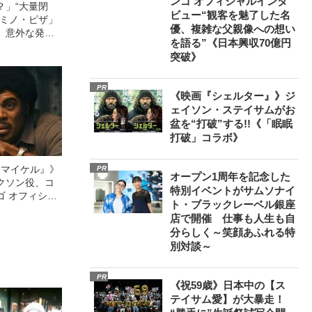
ンゴ オフィシャルインタ
？」“大量閉
ビュー“観客を魅了した名
ドミノ・ピザ」
優、複雑な父親像への想い
、意外な発見
を語る”《日本興収70億円
突破》
PR
《映画『シェルター』》ジ
ェイソン・ステイサムがお
盆を“打破”する!!《「眠眠
打破」コラボ》
l／マイケル』》
PR
オープン1周年を記念した
クソン役、コ
特別イベントがサムソナイ
ゴ オフィシャ
ト・ブラックレーベル銀座
観客を魅了した
店で開催 仕事も人生も自
像への想いを
分らしく～笑顔あふれる特
0億円突破》
別対談～
PR
《祝59歳》日本中の【ス
テイサム愛】が大暴走！