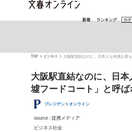
新着
ランキング
カテ
スクープ
ニュー
TOP
ビジネス
大阪駅直結なのに、日本人も外国人客も
おすすめのキ
#藤田晋
#三
大阪駅直結なのに、日本
#玉木雄一郎
墟フードコート」と呼ば
プレジデントオンライン
「90%は失敗する。でも…」本田圭佑が初め
終戦から81年
source : 提携メディア
ビジネス
社会