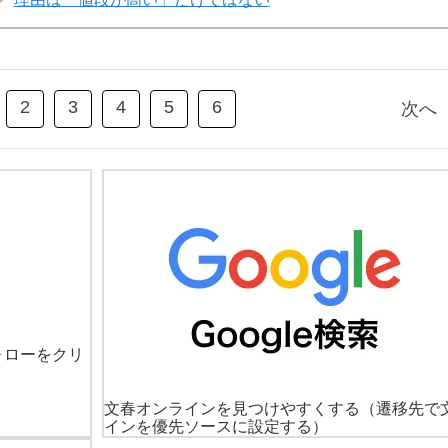
2
3
4
5
6
次へ
ォローをクリ
文春オンラインを見つけやすくする
（遷移先で
インを優先ソースに設定する）