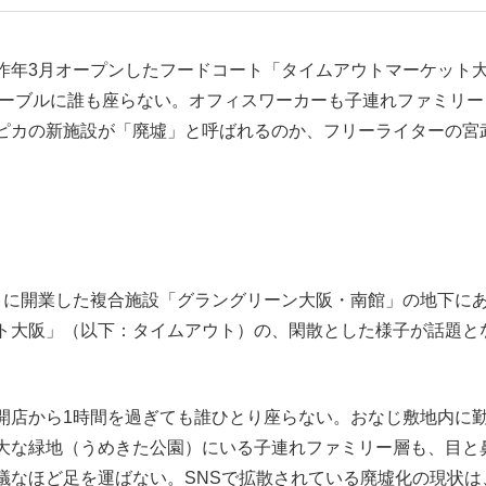
昨年3月オープンしたフードコート「タイムアウトマーケット
いまさら聞け
テーブルに誰も座らない。オフィスワーカーも子連れファミリー
ピカの新施設が「廃墟」と呼ばれるのか、フリーライターの宮
手が証言した“NPB聞...
「クマが悪者扱いされているの
月に開業した複合施設「グラングリーン大阪・南館」の地下に
ト大阪」（以下：タイムアウト）の、閑散とした様子が話題と
開店から1時間を過ぎても誰ひとり座らない。おなじ敷地内に
もっと見る
大な緑地（うめきた公園）にいる子連れファミリー層も、目と
カー日本代表・森保一監督...
議なほど足を運ばない。SNSで拡散されている廃墟化の現状は