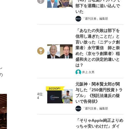
部下を退職に追い込んで
いた
「週刊文春」編集部
「あなたの失敗は部下を
信用し過ぎたことだ」と
言い放った〈ニデック創
業者〉永守重信 師と崇
めた〈京セラ創業者〉稲
盛和夫との決定的違いと
は？
し
井上 久男
の
元阪神・関本賢太郎が関
SCOOP!
与した「250億円投資トラ
4位
ブル」《預託法違反の疑
4
いで告発状》
「週刊文春」編集部
「そりゃApple純正よりめ
っちゃ安いわけだ」ダイ