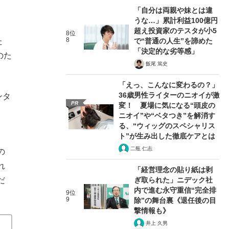
「自分は両親や妹とは違
うな…」累計利益100億円
超え投資家のテスタが小5
8位
8
で“普通の人生”を諦めた
た
「決定的な劣等感」
のた
飯尾 篤史
「えっ、こんなに変わるの？」
36歳男性ライターのニオイが激
ンタ
PR
変！ 夏場に気になる“頭皮の
ニオイ”や“ベタつき”を解消す
る、“ウィッグのスペシャリス
ト”が生み出した徹底ケアとは
二瓶 仁志
の
れ
「経営理念の貼り紙は剥
ぎ取られた」ニデック社
だ
内で進む永守重信“完全排
9位
9
除”の舞台裏《退任後の目
撃情報も》
井上 久男