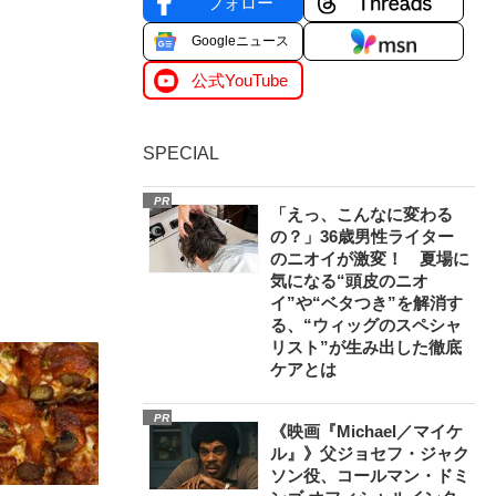
フォロー
Googleニュース
公式YouTube
SPECIAL
PR
「えっ、こんなに変わる
の？」36歳男性ライター
のニオイが激変！ 夏場に
気になる“頭皮のニオ
イ”や“ベタつき”を解消す
る、“ウィッグのスペシャ
リスト”が生み出した徹底
ケアとは
PR
《映画『Michael／マイケ
ル』》父ジョセフ・ジャク
ソン役、コールマン・ドミ