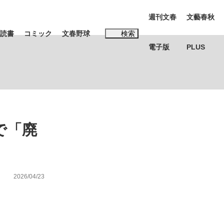
週刊文春
文藝春秋
読書
コミック
文春野球
検索
電子版
PLUS
インタビュー
読書
#松田聖子
で「廃
む将棋
2026/04/23
BC日本代表“敗戦”の真実 選手が明かす...