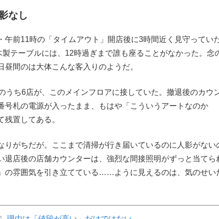
影なし
・午前11時の「タイムアウト」開店後に3時間近く見守ってい
木製テーブルには、12時過ぎまで誰も座ることがなかった。念
日昼間のは大体こんな客入りのようだ。
店のうち6店が、このメインフロアに接していた。撤退後のカウ
番号札の電源が入ったまま、もはや「こういうアートなのか
て残置してある。
なりがちだが。ここまで清掃が行き届いているのに人影がない
い退店後の店舗カウンターは、強烈な間接照明がずっと当てら
」の雰囲気を引き立てている……ように見えるのは、気のせい
ジ
理由は「値段が高い」だけではない