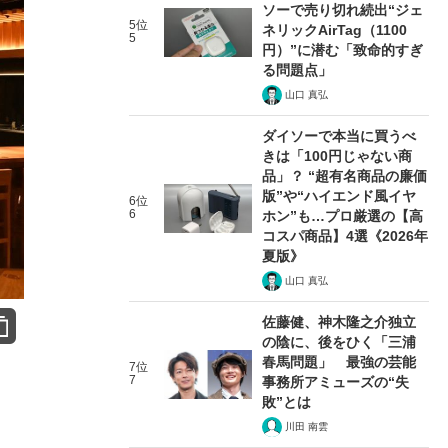
ソーで売り切れ続出“ジェ
5位
ネリックAirTag（1100
5
円）”に潜む「致命的すぎ
る問題点」
山口 真弘
ダイソーで本当に買うべ
きは「100円じゃない商
品」？ “超有名商品の廉価
版”や“ハイエンド風イヤ
6位
6
ホン”も…プロ厳選の【高
コスパ商品】4選《2026年
夏版》
山口 真弘
佐藤健、神木隆之介独立
の陰に、後をひく「三浦
春馬問題」 最強の芸能
7位
7
事務所アミューズの“失
敗”とは
川田 南雲