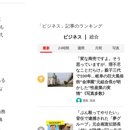
大
ない資産運用のすべて
「ビジネス」記事のランキング
も
武
ビジネス
総合
最新
24時間
週間
月間
写真
が悲しい」『北の国から』倉本聰氏（91...
「変な商売ですよ。そう
思っていますが、理不尽
なことだらけ」親子三代
で100年…岐阜の巨大風俗
ある
街“金津園”元組合長が明
かした“性産業の実
な
情”《写真多数》
鹿取 茂雄
勤務
「ぶん殴ってやりたい」
背任で逮捕された「夢グ
鼻
SCOOP!
ループ」元企画宣伝部長
、
（49）が壮絶パワハラで