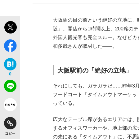
大阪駅の目の前という絶好の立地に、
阪」。開店から1時間以上、200席の
外国人観光客も完全スルー。なぜピカ
和多哉さんが取材した――。
「敗因分析は一切聞かれなかった」侍ジャパン選
キングの誕生を、目撃せよ。
大阪駅前の「絶好の立地」
0
それにしても、ガラガラだ……昨年3
フードコート「タイムアウトマーケッ
っている。
the Style
広大なテーブル席があるエリアには、
するオフィスワーカーや、地上部の広
「目標達成できなかったからと言って…」サッ
コピー
の先にある「タイムアウト」に、不思