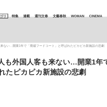
ゴリ
特集
連載
週刊文春
文藝春秋
WOMAN
CINEMA
キーワード入力
ス
エンタメ
ライフ
ビジネス
来ない…開業1年で「廃墟フードコート」と呼ばれたピカピカ新施設の悲劇
ーワードタグ一覧
山凌輝
#高市早苗
#後藤真希
#森岡毅
#城彰二
#内田有紀
人も外国人客も来ない…開業1年
観る将棋、読
#亀和田武
れたピカピカ新施設の悲劇
て明かした日本代表監督に...
「最悪の空気のまま解散」W