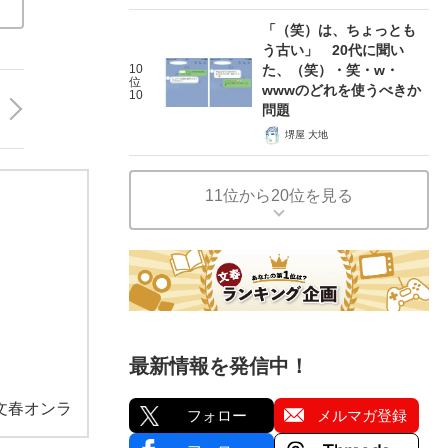
「（笑）は、ちょっとも
う古い」 20代に聞い
10
た、（笑）・笑・w・
位
wwwのどれを使うべきか
10
問題
堺屋 大地
11位から20位を見る
最新情報を発信中！
文春オンラ
フォロー
メルマガ登録