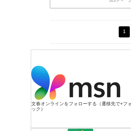
1
文春オンラインをフォローする
（遷移先で+フ
ック）