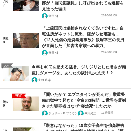
7位
部が「自民党議員」に呼び出されても逮捕を
7
見送った理由
2026/08/08
守田 哲
「上級国民は逮捕されなくて良いですね」自
宅住所がネットに流出、嫌がらせ電話も…
8位
《12人死傷の池袋暴走事故》飯塚幸三の長男
8
が直面した「加害者家族への暴力」
2026/08/08
守田 哲
PR
今年も40℃を超える猛暑。ジリジリとした暑さが頭
皮にダメージを。あなたの抜け毛大丈夫！？
安渡 広志
「聞いたか？ エプスタインが死んだ」厳重警
NEW
備の獄中で起きた“空白の3時間”…世界を震撼
9位
9
させた犯罪者はなぜ“突然死”したのか
11時間前
ジュリー・K ブラウン
依田光江
「殺意はなかった」19歳女子高生を強姦殺害
10