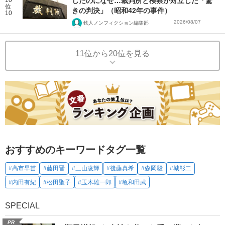
したのになぜ…裁判所と検察が対立した「驚
位
きの判決」（昭和42年の事件）
10
2026/08/07
鉄人ノンフィクション編集部
11位から20位を見る
おすすめのキーワードタグ一覧
#高市早苗
#藤田晋
#三山凌輝
#後藤真希
#森岡毅
#城彰二
#内田有紀
#松田聖子
#玉木雄一郎
#亀和田武
SPECIAL
PR