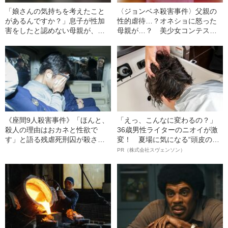
「娘さんの気持ちを考えたこと
〈ジョンベネ殺害事件〉父親の
があるんですか？」息子が性加
性的虐待…？オネショに怒った
害をしたと認めない母親が、逆
母親が…？ 美少女コンテスト
に被害女性（18）を責めた“身勝
常連の6歳の娘の殺害で、家族が
手すぎる一言”とは
疑われたワケ
《座間9人殺害事件》「ほんと、
「えっ、こんなに変わるの？」
殺人の理由はおカネと性欲で
36歳男性ライターのニオイが激
す」と語る残虐死刑囚が殺さな
変！ 夏場に気になる“頭皮のニ
かった“3人の女性”
オイ”や“ベタつき”を解消す
PR（株式会社スヴェンソン）
る、“ウィッグのスペシャリス
ト”が生み出した徹底ケアとは