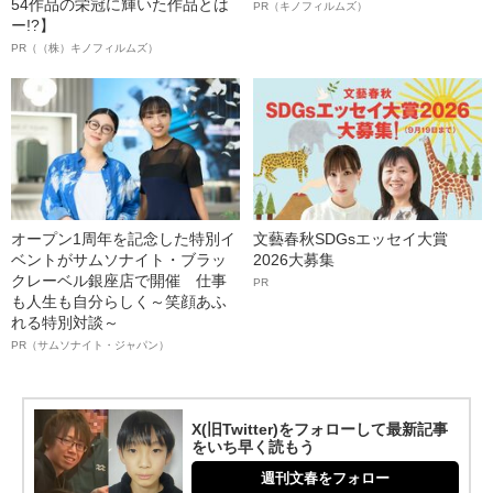
54作品の栄冠に輝いた作品とは
PR（キノフィルムズ）
ー!?】
PR（（株）キノフィルムズ）
オープン1周年を記念した特別イ
文藝春秋SDGsエッセイ大賞
ベントがサムソナイト・ブラッ
2026大募集
クレーベル銀座店で開催 仕事
PR
も人生も自分らしく～笑顔あふ
れる特別対談～
PR（サムソナイト・ジャパン）
X(旧Twitter)をフォローして最新記事
をいち早く読もう
週刊文春をフォロー