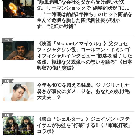
“順風満帆”な会社を父から受け継いだ矢
先、リーマンショックで“絶望的状況”に…
→「一時期は納品3年待ち」のヒット商品を
生んで危機を脱した四代目社長が明か
す、“逆転の戦術”
PR
《映画『Michael／マイケル』》父ジョセ
フ・ジャクソン役、コールマン・ドミンゴ
オフィシャルインタビュー“観客を魅了した
名優、複雑な父親像への想いを語る”《日本
興収70億円突破》
PR
今年も40℃を超える猛暑。ジリジリとした
暑さが頭皮にダメージを。あなたの抜け毛
大丈夫！？
PR
《映画『シェルター』》ジェイソン・ステ
イサムがお盆を“打破”する!!《「眠眠打破」
コラボ》