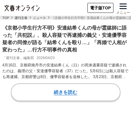
電子版TOP
メニュー
TOP
週刊文春
ニュース
《京都小学生行方不明》安達結希くんの母が霊媒師に
《京都小学生行方不明》安達結希くんの母が霊媒師に語
った「共犯説」、殺人容疑で再逮捕の義父・安達優季容
疑者の同僚が語る「結希くんを殴り…」「再婚で人相が
変わった」…行方不明事件の真相
「週刊文春」編集部
2026/04/23
4月16日、京都府南丹市の安達結希くん（11）の死体遺棄容疑で逮捕され
たのは、義理の父・安達優季容疑者（37）だった。5月6日には殺人容疑で
も再逮捕。京都府警は8日、優季容疑者を送検した。 3月23日、京都府南
丹市…
続きを読む