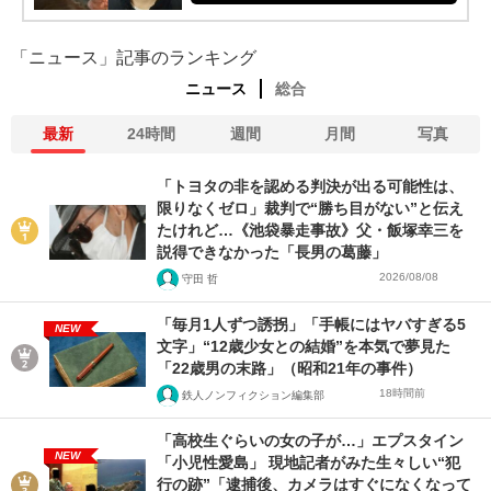
「ニュース」記事のランキング
ニュース
総合
最新
24時間
週間
月間
写真
「トヨタの非を認める判決が出る可能性は、
限りなくゼロ」裁判で“勝ち目がない”と伝え
たけれど…《池袋暴走事故》父・飯塚幸三を
説得できなかった「長男の葛藤」
2026/08/08
守田 哲
「毎月1人ずつ誘拐」「手帳にはヤバすぎる5
NEW
文字」“12歳少女との結婚”を本気で夢見た
「22歳男の末路」（昭和21年の事件）
18時間前
鉄人ノンフィクション編集部
「高校生ぐらいの女の子が…」エプスタイン
NEW
「小児性愛島」 現地記者がみた生々しい“犯
行の跡”「逮捕後、カメラはすぐになくなって