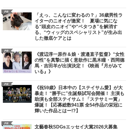
PR
「えっ、こんなに変わるの？」36歳男性ラ
イターのニオイが激変！ 夏場に気にな
る“頭皮のニオイ”や“ベタつき”を解消す
る、“ウィッグのスペシャリスト”が生み出
した徹底ケアとは
PR
《渡辺淳一原作＆娘・渡邉直子監督》“女性
の性”を真摯に描く意欲作に黒木瞳・西岡德
馬・吉田羊が出演決定！《映画『月がみて
いる』》
PR
《祝59歳》日本中の【ステイサム愛】が大
暴走！ “勝手に”生誕祭試写会開催！ 主演も
助演も全部ステイサム！「ステサミー賞」
爆誕！【応募総数941票 全54作品の栄冠に
輝いた作品とはー!?】
PR
文藝春秋SDGsエッセイ大賞2026大募集