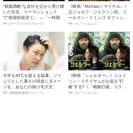
“順風満帆”な会社を父から受け継
《映画『Michael／マイケル』》
いだ矢先、リーマンショック
父ジョセフ・ジャクソン役、コ
で“絶望的状況”に…→「一時期は
ールマン・ドミンゴ オフィシャ
納品3年待ち」のヒット商品を生
ルインタビュー“観客を魅了した
PR（オープンハウスグループ）
PR（キノフィルムズ）
んで危機を脱した四代目社長が
名優、複雑な父親像への想いを
明かす、“逆転の戦術”
語る”《日本興収70億円突破》
今年も40℃を超える猛暑。ジリ
《映画『シェルター』》ジェイ
ジリとした暑さが頭皮にダメー
ソン・ステイサムがお盆を“打
ジを。あなたの抜け毛大丈
破”する!!《「眠眠打破」コラ
夫！？
ボ》
PR（銀座総合美容クリニック）
PR（キノフィルムズ）