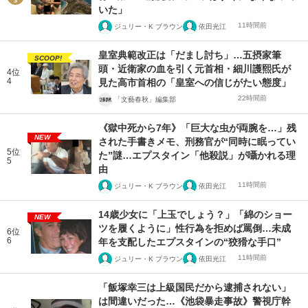
いた」
11時間前
ジュリー・K ブラウン
依田光江
皇室典範改正は「だまし討ち」…五摂家筆
SCOOP!
頭・近衛家の血を引く元首相・細川護熙氏が
4位
4
見た高市首相の「皇室への信じがたい態度」
22時間前
「文藝春秋」編集部
《獄中死から7年》「巨大な虫が両腕を…」残
NEW
された手書きメモ、刑務官が“同時に眠ってい
5位
た”謎…エプスタイン「他殺説」が囁かれる理
5
由
11時間前
ジュリー・K ブラウン
依田光江
14歳少女に「上玉でしょう？」「綿のショー
NEW
ツを履くように」性行為を拒めば罵倒…未成
6位
6
年を支配したエプスタインの“狡猾な手口”
11時間前
ジュリー・K ブラウン
依田光江
「飯塚幸三は上級国民だから逮捕されない」
は間違いだった…《池袋暴走事故》警視庁幹