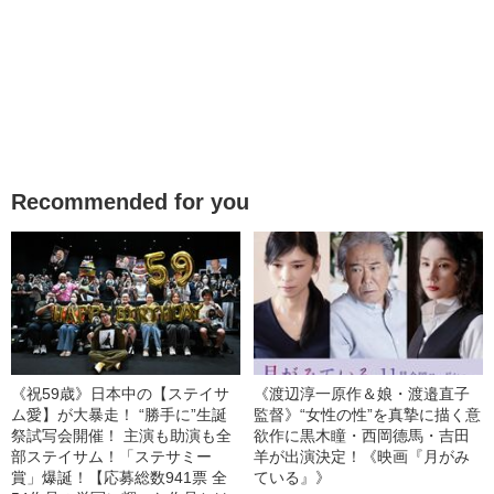
Recommended for you
《祝59歳》日本中の【ステイサ
《渡辺淳一原作＆娘・渡邉直子
ム愛】が大暴走！ “勝手に”生誕
監督》“女性の性”を真摯に描く意
祭試写会開催！ 主演も助演も全
欲作に黒木瞳・西岡德馬・吉田
部ステイサム！「ステサミー
羊が出演決定！《映画『月がみ
賞」爆誕！【応募総数941票 全
ている』》