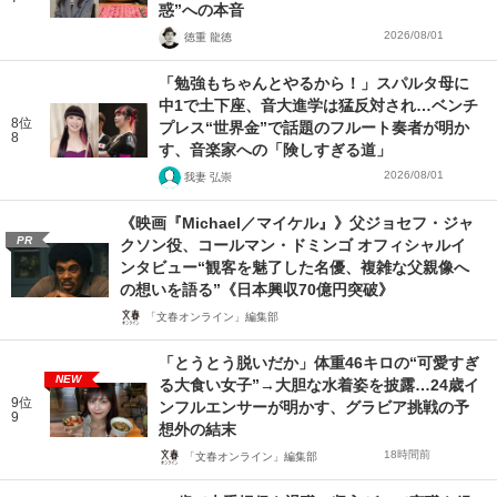
惑”への本音
2026/08/01
徳重 龍徳
「勉強もちゃんとやるから！」スパルタ母に
中1で土下座、音大進学は猛反対され…ベンチ
8位
プレス“世界金”で話題のフルート奏者が明か
8
す、音楽家への「険しすぎる道」
2026/08/01
我妻 弘崇
《映画『Michael／マイケル』》父ジョセフ・ジャ
PR
クソン役、コールマン・ドミンゴ オフィシャルイ
ンタビュー“観客を魅了した名優、複雑な父親像へ
の想いを語る”《日本興収70億円突破》
「文春オンライン」編集部
「とうとう脱いだか」体重46キロの“可愛すぎ
NEW
る大食い女子”→大胆な水着姿を披露…24歳イ
9位
ンフルエンサーが明かす、グラビア挑戦の予
9
想外の結末
18時間前
「文春オンライン」編集部