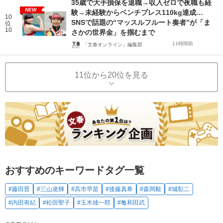
35歳で大手損保を退職→収入ゼロで夜職も経
NEW
験→未経験からベンチプレス110kg達成…
10
SNSで話題の“マッスルフルート奏者”が「ま
位
10
さかの世界金」を掴むまで
11時間前
「文春オンライン」編集部
11位から20位を見る
おすすめのキーワードタグ一覧
#藤田晋
#三山凌輝
#高市早苗
#後藤真希
#森岡毅
#城彰二
#内田有紀
#松田聖子
#玉木雄一郎
#亀和田武