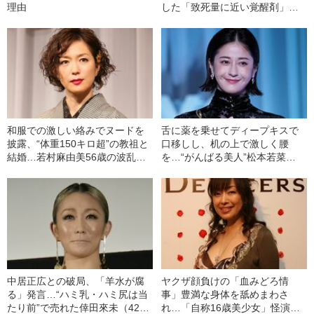
理由
した「致死量に近い覚醒剤」を
使用していた“きっかけ”と”ある
男との出会い”
和服での激しい絡みでヌードを
舌に薬を乗せてディープキスで
披露、“体重150キロ超”の教祖と
口移しし、机の上で激しく腰
結婚…若村麻由美56歳の波乱万
を…“がんばる美人”松本若菜
丈
（40）の飾らない女優人生
中居正広との破局、「羊水が腐
ヤクザ顔負けの「血みどろ情
る」発言…“ハミ乳・ハミ尻は当
事」豊満な身体を舐めまわさ
たり前”で売れた倖田來未（42）
れ…「自称16歳美少女」怪演