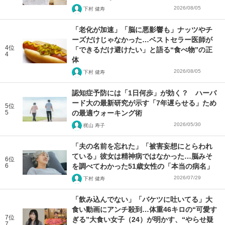
2026/08/05
下村 健寿
「老化が加速」「脳に悪影響も」ナッツやチ
ーズだけじゃなかった…ベストセラー医師が
4位
「できるだけ避けたい」と語る“食べ物”の正
4
体
2026/08/05
下村 健寿
認知症予防には「1日何歩」が効く？ ハーバ
ード大の最新研究が示す「7年遅らせる」ため
5位
5
の最適ウォーキング術
2026/05/30
梶山 寿子
「夫の名前を忘れた」「被害妄想にとらわれ
ている」彼女は精神病ではなかった…脳みそ
6位
6
を調べてわかった51歳女性の「本当の病名」
2026/07/29
下村 健寿
「飲み込んでない」「バケツに吐いてる」大
食い動画にアンチ殺到…体重46キロの“可愛す
7位
ぎる”大食い女子（24）が明かす、“やらせ疑
7