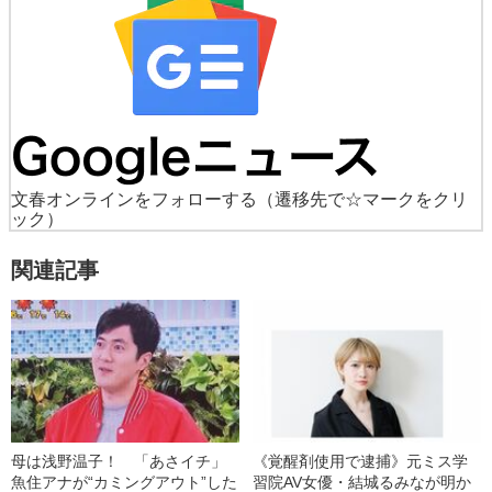
文春オンラインをフォローする
（遷移先で☆マークをクリ
ック）
関連記事
母は浅野温子！ 「あさイチ」
《覚醒剤使用で逮捕》元ミス学
魚住アナが“カミングアウト”した
習院AV女優・結城るみなが明か