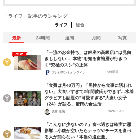
「ライフ」記事のランキング
ライフ
総合
最新
24時間
週間
月間
写真
「一流のお金持ち」は銀座の高級店には見向
NEW
きもしない…“本物”を知る富裕層が行きつ
く“究極のスシ”の正体
9時間前
プレジデントオンライン
「食費は月40万円」「男性から食事に誘われ
ない」大食いすぎて2年間彼氏ができず…水着
グラビアも話題の“可愛すぎる”大食い女子
（24）が語る、驚愕の食生活
2026/08/01
徳重 龍徳
「こんなに少ないの？」食べ過ぎは確実に悪
影響…小腹が空いたらナッツやチーズを食べ
る人が知らない「本当の適正量」