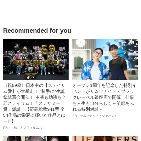
Recommended for you
《祝59歳》日本中の【ステイサ
オープン1周年を記念した特別イ
ム愛】が大暴走！ “勝手に”生誕
ベントがサムソナイト・ブラッ
祭試写会開催！ 主演も助演も全
クレーベル銀座店で開催 仕事
部ステイサム！「ステサミー
も人生も自分らしく～笑顔あふ
賞」爆誕！【応募総数941票 全
れる特別対談～
54作品の栄冠に輝いた作品とは
PR（サムソナイト・ジャパン）
ー!?】
PR（（株）キノフィルムズ）