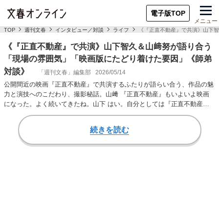
電子版TOP
メニュー
TOP
週刊文春
インタビュー／対談
ライフ
《『正直不動産』で共演》山下智
《『正直不動産』で共演》山下智久＆山﨑努が語り合う
「現場の雰囲気」「映画版にたどり着けた要因」《師弟
対談》
「週刊文春」編集部
2026/05/14
公開間近の映画『正直不動産』で共演するふたりが語らい合う、作品の魅
力と演技へのこだわり、撮影秘話。山﨑 『正直不動産』もいよいよ映画
になった。よく続いてきたね。山下 はい。自分としては『正直不動産』
のシリーズの魅力…
続きを読む