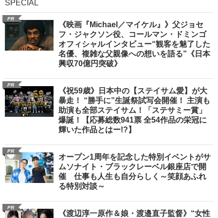
SPECIAL
PR
《映画『Michael／マイケル』》父ジョセ
フ・ジャクソン役、コールマン・ドミンゴ
オフィシャルインタビュー“観客を魅了した
名優、複雑な父親像への想いを語る”《日本
興収70億円突破》
PR
《祝59歳》日本中の【ステイサム愛】が大
暴走！ “勝手に”生誕祭試写会開催！ 主演も
助演も全部ステイサム！「ステサミー賞」
爆誕！【応募総数941票 全54作品の栄冠に
輝いた作品とはー!?】
PR
オープン1周年を記念した特別イベントがサ
ムソナイト・ブラックレーベル銀座店で開
催 仕事も人生も自分らしく～笑顔あふれ
る特別対談～
PR
《渡辺淳一原作＆娘・渡邉直子監督》“女性