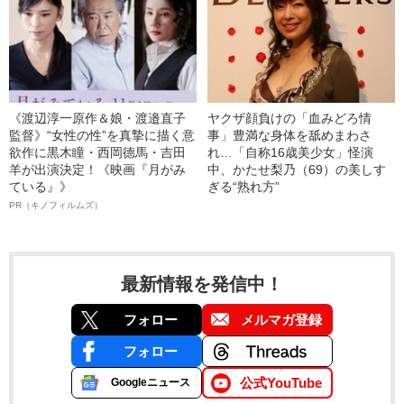
《渡辺淳一原作＆娘・渡邉直子
ヤクザ顔負けの「血みどろ情
監督》“女性の性”を真摯に描く意
事」豊満な身体を舐めまわさ
欲作に黒木瞳・西岡德馬・吉田
れ…「自称16歳美少女」怪演
羊が出演決定！《映画『月がみ
中、かたせ梨乃（69）の美しす
ている』》
ぎる“熟れ方”
PR（キノフィルムズ）
最新情報を発信中！
フォロー
メルマガ登録
フォロー
公式YouTube
Googleニュース