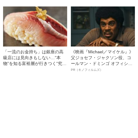
のエロかっこいい芸能生活25年
中、かたせ梨乃（69）の美しす
ぎる“熟れ方”
「一流のお金持ち」は銀座の高
《映画『Michael／マイケル』》
級店には見向きもしない…“本
父ジョセフ・ジャクソン役、コ
物”を知る富裕層が行きつく“究極
ールマン・ドミンゴ オフィシャ
のスシ”の正体
ルインタビュー“観客を魅了した
PR（キノフィルムズ）
名優、複雑な父親像への想いを
語る”《日本興収70億円突破》