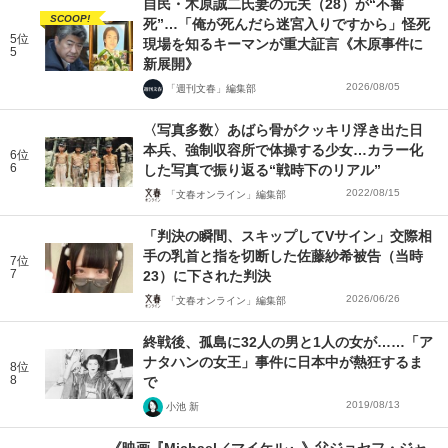
自民・木原誠二氏妻の元夫（28）が“不審
SCOOP!
死”…「俺が死んだら迷宮入りですから」怪死
5位
現場を知るキーマンが重大証言《木原事件に
5
新展開》
2026/08/05
「週刊文春」編集部
〈写真多数〉あばら骨がクッキリ浮き出た日
本兵、強制収容所で体操する少女…カラー化
6位
6
した写真で振り返る“戦時下のリアル”
2022/08/15
「文春オンライン」編集部
「判決の瞬間、スキップしてVサイン」交際相
手の乳首と指を切断した佐藤紗希被告（当時
7位
7
23）に下された判決
2026/06/26
「文春オンライン」編集部
終戦後、孤島に32人の男と1人の女が……「ア
ナタハンの女王」事件に日本中が熱狂するま
8位
8
で
2019/08/13
小池 新
《映画『Michael／マイケル』》父ジョセフ・ジャ