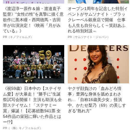
《渡辺淳一原作＆娘・渡邉直子
オープン1周年を記念した特別イ
監督》“女性の性”を真摯に描く意
ベントがサムソナイト・ブラッ
欲作に黒木瞳・西岡德馬・吉田
クレーベル銀座店で開催 仕事
羊が出演決定！《映画『月がみ
も人生も自分らしく～笑顔あふ
ている』》
れる特別対談～
PR（キノフィルムズ）
PR（サムソナイト・ジャパン）
《祝59歳》日本中の【ステイサ
ヤクザ顔負けの「血みどろ情
ム愛】が大暴走！ “勝手に”生誕
事」豊満な身体を舐めまわさ
祭試写会開催！ 主演も助演も全
れ…「自称16歳美少女」怪演
部ステイサム！「ステサミー
中、かたせ梨乃（69）の美しす
賞」爆誕！【応募総数941票 全
ぎる“熟れ方”
54作品の栄冠に輝いた作品とは
ー!?】
PR（（株）キノフィルムズ）