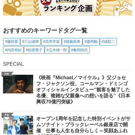
おすすめのキーワードタグ一覧
#藤田晋
#三山凌輝
#高市早苗
#後藤真希
#森岡毅
#城彰二
#内田有紀
#松田聖子
#玉木雄一郎
#亀和田武
SPECIAL
PR
《映画『Michael／マイケル』》父ジョセ
フ・ジャクソン役、コールマン・ドミンゴ
オフィシャルインタビュー“観客を魅了した
名優、複雑な父親像への想いを語る”《日本
興収70億円突破》
PR
オープン1周年を記念した特別イベントがサ
ムソナイト・ブラックレーベル銀座店で開
催 仕事も人生も自分らしく～笑顔あふれ