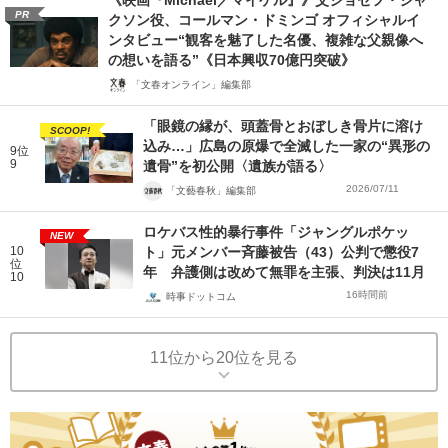
PR
クソン役、コールマン・ドミンゴ オフィシャルイ
ンタビュー“観客を魅了した名優、複雑な父親像へ
の想いを語る”《日本興収70億円突破》
「文春オンライン」編集部
「眼鏡の縁が、頭蓋骨とおぼしき骨片に溶け
SCOOP!
込み…」広島の原爆で全滅した一家の“異形の
9位
9
遺骨”を初公開〈遺族が語る〉
2026/07/11
「文藝春秋」編集部
ロケバス性的暴行事件「ジャングルポケッ
NEW
10
ト」元メンバー斉藤被告（43）公判で懲役7
位
年 弁護側は改めて無罪を主張、判決は11月
10
16時間前
時事ドットコム
11位から20位を見る