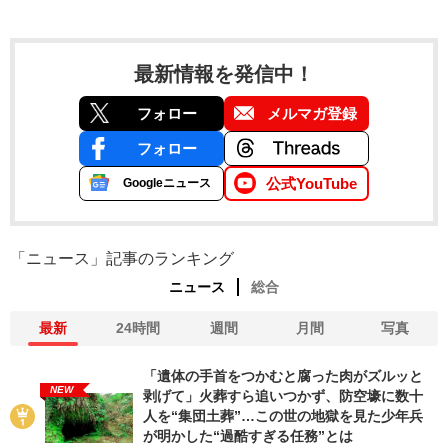
最新情報を発信中！
フォロー
メルマガ登録
フォロー
公式YouTube
Googleニュース
「ニュース」記事のランキング
ニュース
総合
最新
24時間
週間
月間
写真
「遺体の手首をつかむと腐った肉がズルッと
NEW
剥げて」火葬すら追いつかず、防空壕に数十
人を“集団土葬”…この世の地獄を見た少年兵
が明かした“過酷すぎる任務”とは