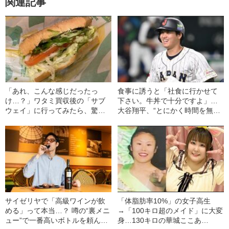
関連記事
「あれ、こんな感じだったっ
食事に誘うと「社食に行かせて
け…？」ワタミ買収後の「サブ
下さい。牛丼で十分ですよ」…
ウェイ」に行ってみたら、驚き
大谷翔平、“とにかく時間を無駄
の連続だった！
にしない”ヒーローの生活
サイゼリヤで「高級ワインが飲
「体脂肪率10%」の女子高生
める」って本当…？ 噂の“裏メニ
→「100キロ超のメイド」に大変
ュー”で一番高いボトルを頼んで
身…130キロの華城ここあ