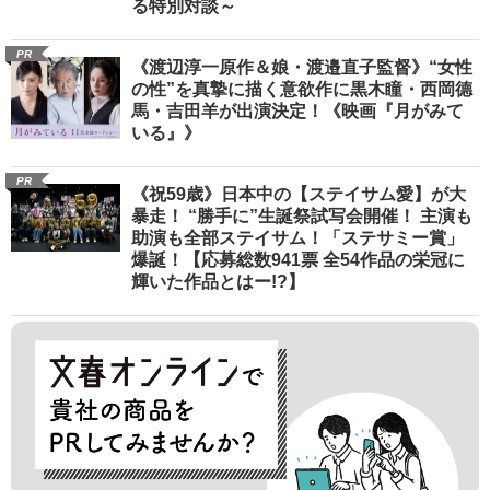
る特別対談～
PR
《渡辺淳一原作＆娘・渡邉直子監督》“女性
の性”を真摯に描く意欲作に黒木瞳・西岡德
馬・吉田羊が出演決定！《映画『月がみて
いる』》
PR
《祝59歳》日本中の【ステイサム愛】が大
暴走！ “勝手に”生誕祭試写会開催！ 主演も
助演も全部ステイサム！「ステサミー賞」
爆誕！【応募総数941票 全54作品の栄冠に
輝いた作品とはー!?】