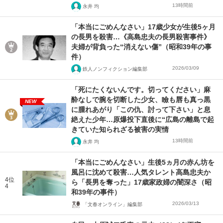
13時間前
永井 均
「本当にごめんなさい」17歳少女が生後5ヶ月
の長男を殺害…《高島忠夫の長男殺害事件》
夫婦が背負った“消えない傷”（昭和39年の事
件）
2026/03/09
鉄人ノンフィクション編集部
「死にたくないんです。切ってください」麻
酔なしで腕を切断した少女、瞼も唇も真っ黒
NEW
に腫れあがり「この仇、討って下さい」と息
絶えた少年…原爆投下直後に“広島の離島で起
きていた知られざる被害の実情
13時間前
永井 均
「本当にごめんなさい」生後5ヵ月の赤ん坊を
風呂に沈めて殺害…人気タレント高島忠夫か
4位
ら「長男を奪った」17歳家政婦の闇深さ（昭
4
和39年の事件）
2026/03/13
「文春オンライン」編集部