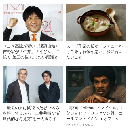
みた
（37）が明かす、コンプレック
スを克服したワケ
〈コメ高騰が響いて課題山積〉
スープ作家の私が「シチューか
吉野家が「牛丼」「うどん」に
けご飯は行儀が悪い」派に言い
続く“第三の柱”にしたい麺類と
たいこと
は？
「最近の男は間違った思い込み
《映画『Michael／マイケル』》
を持ってるから」土井善晴が“前
父ジョセフ・ジャクソン役、コ
世代的な考え方”を一刀両断する
ールマン・ドミンゴ オフィシャ
理由
ルインタビュー“観客を魅了した
PR（キノフィルムズ）