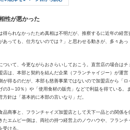
もっと見る
相性が悪かった
は得られなかったため真相は不明だが、推察するに近年の経営
があっても、仕方ないのでは？」と思わせる動きが、多々あっ
について、今更ながらおさらいしておこう。直営店の場合はチ
盟店は、本部と契約を結んだ企業（フランチャイジー）が運営
側が得るのだが、本部も慈善事業ではないので加盟店から「ロ
the Style
げの3～10％）や「使用食材の販売」などで利益を得ている。
営方針は「基本的に本部の言いなり」だ。
もっと見る
食品商事と、フランチャイズ加盟店として天下一品との関係を
きたエムピー側は、両社の持つ経営上のノウハウや、フランチ
を受ける。