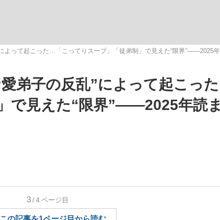
によって起こった…「こってりスープ」「徒弟制」で見えた“限界”――2025
“愛弟子の反乱”によって起こっ
手が証言した“NPB聞...
「クマが悪者扱いされているの
で見えた“限界”――2025年読
3
/4
ページ目
カー日本代表・森保一監督...
この記事を1ページ目から読む