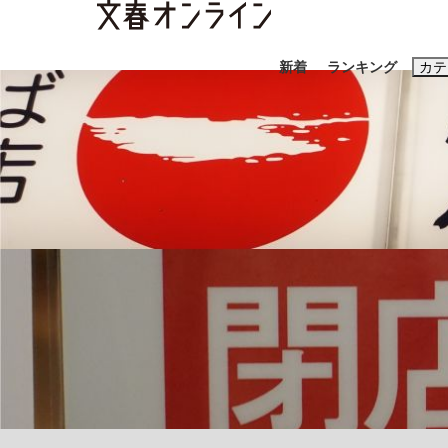
新着
ランキング
カテ
スクープ
ニュー
おすすめのキ
#藤田晋
#三
#玉木雄一郎
「90%は失敗する。でも…」本田圭佑が初め
終戦から81年