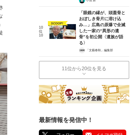
小池 新
き
「眼鏡の縁が、頭蓋骨と
な
おぼしき骨片に溶け込
SCOOP!
」
み…」広島の原爆で全滅
10
した一家の“異形の遺
位
徒
10
骨”を初公開〈遺族が語
る〉
「文藝春秋」編集部
11位から20位を見る
最新情報を発信中！
フォロー
メルマガ登録