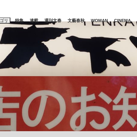
ゴリ
特集
連載
週刊文春
文藝春秋
WOMAN
CINEMA
キーワード入力
ス
エンタメ
ライフ
ビジネス
ーワードタグ一覧
山凌輝
#高市早苗
#後藤真希
#森岡毅
#城彰二
#内田有紀
観る将棋、読
#亀和田武
て明かした日本代表監督に...
「最悪の空気のまま解散」W