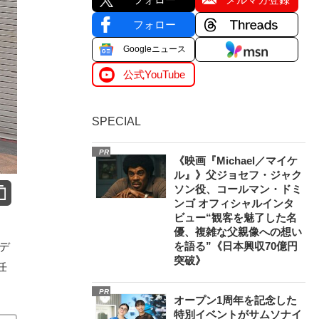
フォロー
Googleニュース
公式YouTube
SPECIAL
PR
《映画『Michael／マイケ
ル』》父ジョセフ・ジャク
ソン役、コールマン・ドミ
ンゴ オフィシャルインタ
ビュー“観客を魅了した名
優、複雑な父親像への想い
を語る”《日本興収70億円
デ
突破》
任
PR
オープン1周年を記念した
特別イベントがサムソナイ