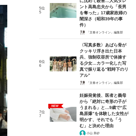
に沈めて殺害…人気タレ
ント高島忠夫から「長男
5位
5
を奪った」17歳家政婦の
闇深さ（昭和39年の事
件）
「文春オンライン」編集部
〈写真多数〉あばら骨が
クッキリ浮き出た日本
兵、強制収容所で体操す
6位
る少女…カラー化した写
6
真で振り返る“戦時下のリ
アル”
「文春オンライン」編集部
妊娠発覚後、医者と義母
から「絶対に奇形の子が
NEW
うまれる」と…9歳で“広
7位
島原爆”を体験した女性が
7
明かす、それでも「う
む」と決めた理由
小山 美砂