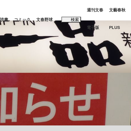
週刊文春
文藝春秋
読書
コミック
文春野球
検索
電子版
PLUS
インタビュー
読書
#松田聖子
む将棋
BC日本代表“敗戦”の真実 選手が明かす...