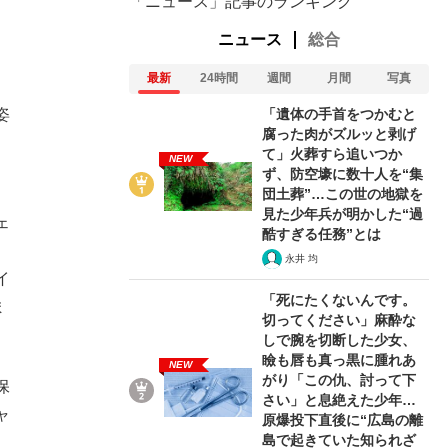
「ニュース」記事のランキング
ニュース
総合
最新
24時間
週間
月間
写真
「遺体の手首をつかむと
姿
腐った肉がズルッと剥げ
て」火葬すら追いつか
NEW
ず、防空壕に数十人を“集
団土葬”…この世の地獄を
見た少年兵が明かした“過
ェ
酷すぎる任務”とは
永井 均
イ
「死にたくないんです。
ま
切ってください」麻酔な
しで腕を切断した少女、
瞼も唇も真っ黒に腫れあ
NEW
がり「この仇、討って下
保
さい」と息絶えた少年…
ャ
原爆投下直後に“広島の離
島で起きていた知られざ