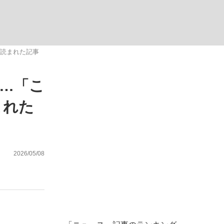
年読まれた記事
た…「こ
が悲しい」『北の国から』倉本聰氏（91...
まれた
2026/05/08