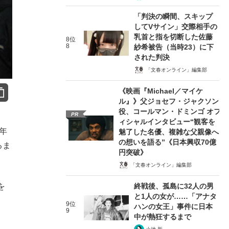
「判決の瞬間、スキップ
してVサイン」交際相手の
乳首と指を切断した佐藤
8位
8
紗希被告（当時23）に下
された判決
「文春オンライン」編集部
《映画『Michael／マイケ
ル』》父ジョセフ・ジャクソン
役、コールマン・ドミンゴ オフ
PR
ィシャルインタビュー“観客を
年
魅了した名優、複雑な父親像へ
の想いを語る”《日本興収70億
るま
円突破》
「文春オンライン」編集部
終戦後、孤島に32人の男
を
と1人の女が……「アナタ
、
9位
ハンの女王」事件に日本
9
中が熱狂するまで