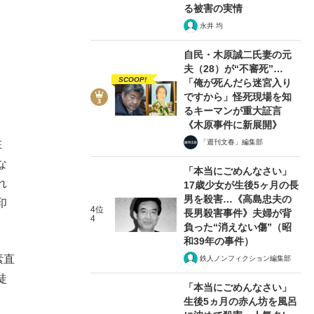
る被害の実情
永井 均
自民・木原誠二氏妻の元
夫（28）が“不審死”…
SCOOP!
「俺が死んだら迷宮入り
ですから」怪死現場を知
るキーマンが重大証言
《木原事件に新展開》
「週刊文春」編集部
在
な
「本当にごめんなさい」
れ
17歳少女が生後5ヶ月の長
男を殺害…《高島忠夫の
印
4位
長男殺害事件》夫婦が背
4
負った“消えない傷”（昭
和39年の事件）
素直
鉄人ノンフィクション編集部
徒
「本当にごめんなさい」
生後5ヵ月の赤ん坊を風呂