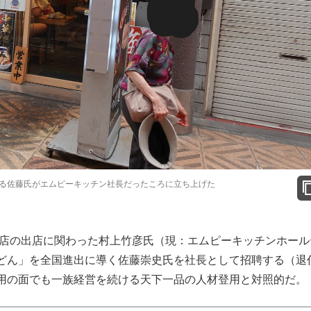
る佐藤氏がエムピーキッチン社長だったころに立ち上げた
0店の出店に関わった村上竹彦氏（現：エムピーキッチンホール
どん」を全国進出に導く佐藤崇史氏を社長として招聘する（退
用の面でも一族経営を続ける天下一品の人材登用と対照的だ。