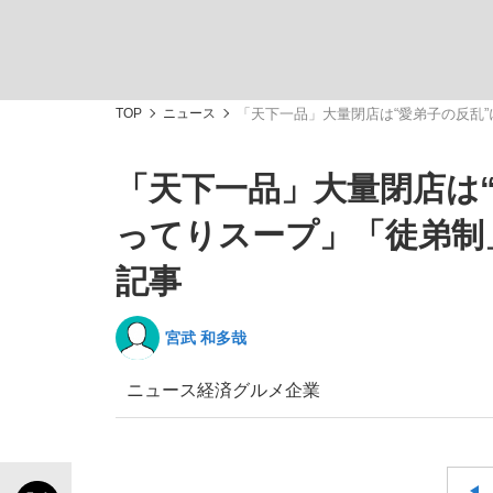
TOP
ニュース
「天下一品」大量閉店は“愛弟子の反乱”
「天下一品」大量閉店は
「敗因分析は一切聞かれなかった」侍ジャパン選
ってりスープ」「徒弟制」
記事
宮武 和多哉
ニュース
経済
グルメ
企業
「目標達成できなかったからと言って…」サッ