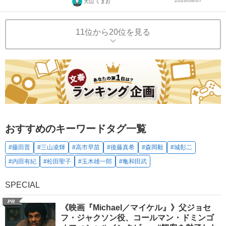
2026/08/07
大山 くまお
11位から20位を見る
おすすめのキーワードタグ一覧
#藤田晋
#三山凌輝
#高市早苗
#後藤真希
#森岡毅
#城彰二
#内田有紀
#松田聖子
#玉木雄一郎
#亀和田武
SPECIAL
PR
《映画『Michael／マイケル』》父ジョセ
フ・ジャクソン役、コールマン・ドミンゴ