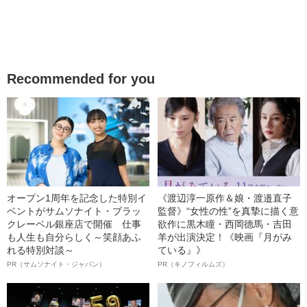
Recommended for you
オープン1周年を記念した特別イ
《渡辺淳一原作＆娘・渡邉直子
ベントがサムソナイト・ブラッ
監督》“女性の性”を真摯に描く意
クレーベル銀座店で開催 仕事
欲作に黒木瞳・西岡德馬・吉田
も人生も自分らしく～笑顔あふ
羊が出演決定！《映画『月がみ
れる特別対談～
ている』》
PR（サムソナイト・ジャパン）
PR（キノフィルムズ）