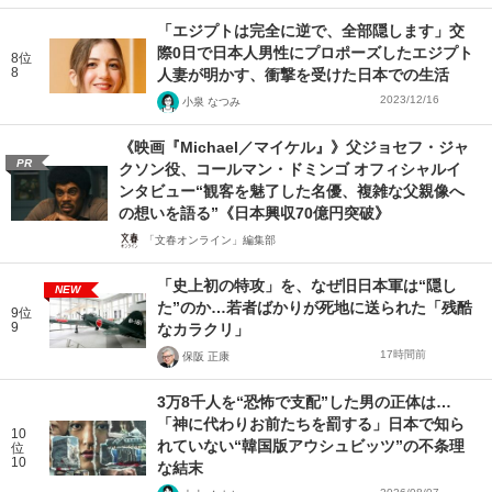
「エジプトは完全に逆で、全部隠します」交
際0日で日本人男性にプロポーズしたエジプト
8位
8
人妻が明かす、衝撃を受けた日本での生活
2023/12/16
小泉 なつみ
《映画『Michael／マイケル』》父ジョセフ・ジャ
PR
クソン役、コールマン・ドミンゴ オフィシャルイ
ンタビュー“観客を魅了した名優、複雑な父親像へ
の想いを語る”《日本興収70億円突破》
「文春オンライン」編集部
「史上初の特攻」を、なぜ旧日本軍は“隠し
NEW
た”のか…若者ばかりが死地に送られた「残酷
9位
9
なカラクリ」
17時間前
保阪 正康
3万8千人を“恐怖で支配”した男の正体は…
「神に代わりお前たちを罰する」日本で知ら
10
れていない“韓国版アウシュビッツ”の不条理
位
10
な結末