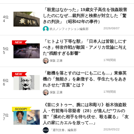
「殺意はなかった」19歳女子高生を強姦殺害
したのになぜ…裁判所と検察が対立した「驚
4位
4
きの判決」（昭和42年の事件）
2026/08/07
鉄人ノンフィクション編集部
「ヒトより下等な獣」「日本人は皆殺しにす
NEW
べき」特攻作戦が敵国・アメリカ世論に与え
5位
5
た“残酷すぎる影響”
17時間前
保阪 正康
「敵機を落とすのは一にも二にも…」東條英
NEW
機の「無能さ」を象徴する、学生たちをあき
6位
6
れさせた“言葉”とは？
17時間前
保阪 正康
《首にタトゥー、腕には和彫り》栃木強盗殺
SCOOP!
人・竹前海斗容疑者（28）が進んだ“ワルの
7位
道”「揉めた相手を待ち伏せ、殴る蹴る」「友
7
人の家にカエルを放って…」
2026/05/22
「週刊文春」編集部