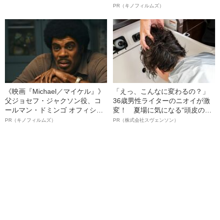
かった“3人の女性”
ボ》
PR（キノフィルムズ）
《映画『Michael／マイケル』》
「えっ、こんなに変わるの？」
父ジョセフ・ジャクソン役、コ
36歳男性ライターのニオイが激
ールマン・ドミンゴ オフィシャ
変！ 夏場に気になる“頭皮のニ
ルインタビュー“観客を魅了した
オイ”や“ベタつき”を解消す
PR（キノフィルムズ）
PR（株式会社スヴェンソン）
名優、複雑な父親像への想いを
る、“ウィッグのスペシャリス
語る”《日本興収70億円突破》
ト”が生み出した徹底ケアとは