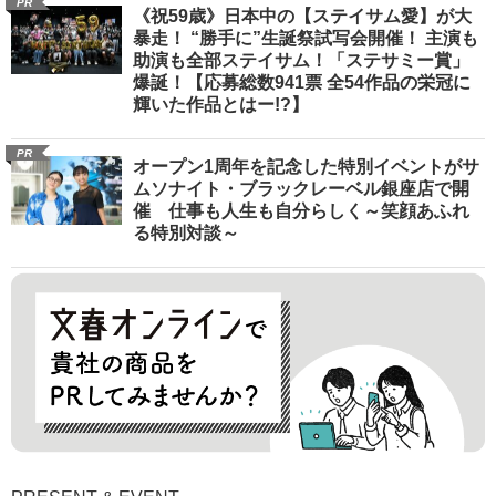
PR
《祝59歳》日本中の【ステイサム愛】が大
暴走！ “勝手に”生誕祭試写会開催！ 主演も
助演も全部ステイサム！「ステサミー賞」
爆誕！【応募総数941票 全54作品の栄冠に
輝いた作品とはー!?】
PR
オープン1周年を記念した特別イベントがサ
ムソナイト・ブラックレーベル銀座店で開
催 仕事も人生も自分らしく～笑顔あふれ
る特別対談～