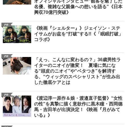
オフィシャルインタビュー“観客を魅了した
名優、複雑な父親像への想いを語る”《日本
興収70億円突破》
PR
《映画『シェルター』》ジェイソン・ステ
イサムがお盆を“打破”する!!《「眠眠打破」
コラボ》
PR
「えっ、こんなに変わるの？」36歳男性ラ
イターのニオイが激変！ 夏場に気にな
る“頭皮のニオイ”や“ベタつき”を解消す
る、“ウィッグのスペシャリスト”が生み出
した徹底ケアとは
PR
《渡辺淳一原作＆娘・渡邉直子監督》“女性
の性”を真摯に描く意欲作に黒木瞳・西岡德
馬・吉田羊が出演決定！《映画『月がみて
いる』》