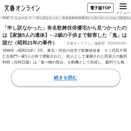
電子版TOP
メニュー
TOP
ニュース
「申し訳なかった」有名歌舞伎俳優宅から見つかったのは【家族5人
「申し訳なかった」有名歌舞伎俳優宅から見つかったの
は【家族5人の遺体】⋯2歳の子供まで殺害した「鬼」は
誰だ（昭和21年の事件）
「文春オンライン」編集部
2026/05/09
1946年（昭和21年）3月、東京・渋谷の自宅で歌舞伎役者・十二代目片岡
仁左衛門一家5人が斧で撲殺された。 犯人として逮捕された同居人の飯田
利明（当時22歳）は「食べ物の恨み」を動機として供述し、裁判でも無期
懲役の…
続きを読む