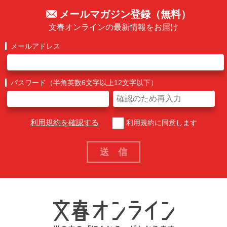
メールマガジン登録（無料）
文春オンラインの最新情報をお届け
メールアドレス
パスワード（半角英数6文字以上12文字以下）
利用規約を確認する
利用規約に同意します