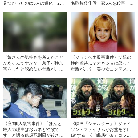
見つかったのは5人の遺体⋯2歳
名歌舞伎俳優一家5人を殺害⋯22
児まで殺した「大量殺人犯」
歳・作家見習いの男の『真の殺
は“被害者のすぐ側”にいた（昭和
害動機』（昭和21年の事件）
21年の事件）
「娘さんの気持ちを考えたこと
〈ジョンベネ殺害事件〉父親の
があるんですか？」息子が性加
性的虐待…？オネショに怒った
害をしたと認めない母親が、逆
母親が…？ 美少女コンテスト
に被害女性（18）を責めた“身勝
常連の6歳の娘の殺害で、家族が
手すぎる一言”とは
疑われたワケ
《座間9人殺害事件》「ほんと、
《映画『シェルター』》ジェイ
殺人の理由はおカネと性欲で
ソン・ステイサムがお盆を“打
す」と語る残虐死刑囚が殺さな
破”する!!《「眠眠打破」コラ