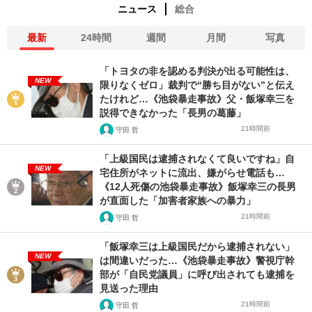
ニュース
総合
最新
24時間
週間
月間
写真
「トヨタの非を認める判決が出る可能性は、
NEW
限りなくゼロ」裁判で“勝ち目がない”と伝え
たけれど…《池袋暴走事故》父・飯塚幸三を
説得できなかった「長男の葛藤」
21時間前
守田 哲
「上級国民は逮捕されなくて良いですね」自
NEW
宅住所がネットに流出、嫌がらせ電話も…
《12人死傷の池袋暴走事故》飯塚幸三の長男
が直面した「加害者家族への暴力」
21時間前
守田 哲
「飯塚幸三は上級国民だから逮捕されない」
NEW
は間違いだった…《池袋暴走事故》警視庁幹
部が「自民党議員」に呼び出されても逮捕を
見送った理由
21時間前
守田 哲