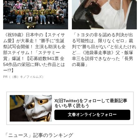
《祝59歳》日本中の【ステイサ
「トヨタの非を認める判決が出
ム愛】が大暴走！ “勝手に”生誕
る可能性は、限りなくゼロ」裁
祭試写会開催！ 主演も助演も全
判で“勝ち目がない”と伝えたけれ
部ステイサム！「ステサミー
ど…《池袋暴走事故》父・飯塚
賞」爆誕！【応募総数941票 全
幸三を説得できなかった「長男
54作品の栄冠に輝いた作品とは
の葛藤」
ー!?】
PR（（株）キノフィルムズ）
X(旧Twitter)をフォローして最新記事
をいち早く読もう
文春オンラインをフォロー
「ニュース」記事のランキング