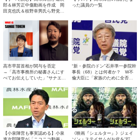
郎＆林芳正中傷動画を作成 岡
った議員の一覧
田克也氏＆枝野幸男氏ら野党大
物も標的に…地震直後に焼肉会
食に向かった小泉進次郎防衛相
【週刊文春・今週の政治ニュー
ス4/26～5/2】
高市早苗首相が関与を否定
“新・参院のドン”石井準一参院幹
→「高市事務所の秘書さんにす
事長（68）とは何者か？ W不
べてお伝えしていた」“サナエト
倫大臣に「家族のために全否定
ークン”渦中の発案者が実名告白
しろ」とゲキ…過去には自身も
「事実は事実、そうでないこと
不倫報道を経験《高市氏への本
は違うと…」
音は…》
【小泉陣営も事実認める】小泉
《映画『シェルター』》ジェイ
進次郎陣営が「ニコニコ動画」
ソン・ステイサムがお盆を“打