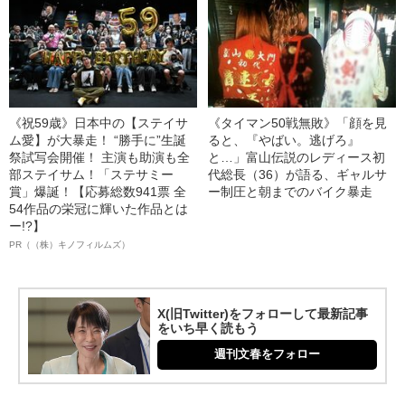
《祝59歳》日本中の【ステイサ
《タイマン50戦無敗》「顔を見
ム愛】が大暴走！ “勝手に”生誕
ると、『やばい。逃げろ』
祭試写会開催！ 主演も助演も全
と…」富山伝説のレディース初
部ステイサム！「ステサミー
代総長（36）が語る、ギャルサ
賞」爆誕！【応募総数941票 全
ー制圧と朝までのバイク暴走
54作品の栄冠に輝いた作品とは
ー!?】
PR（（株）キノフィルムズ）
X(旧Twitter)をフォローして最新記事
をいち早く読もう
週刊文春をフォロー