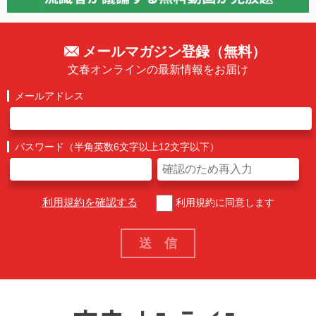
メールマガジン登録（無料）
文春オンラインの最新情報をお届け
メールアドレス
パスワード（半角英数6文字以上12文字以下）
利用規約を確認する
利用規約に同意します