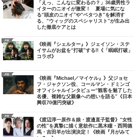
「えっ、こんなに変わるの？」36歳男性ラ
イターのニオイが激変！ 夏場に気にな
る“頭皮のニオイ”や“ベタつき”を解消す
る、“ウィッグのスペシャリスト”が生み出
した徹底ケアとは
PR
《映画『シェルター』》ジェイソン・ステ
イサムがお盆を“打破”する!!《「眠眠打破」
コラボ》
PR
《映画『Michael／マイケル』》父ジョセ
フ・ジャクソン役、コールマン・ドミンゴ
オフィシャルインタビュー“観客を魅了した
名優、複雑な父親像への想いを語る”《日本
興収70億円突破》
PR
《渡辺淳一原作＆娘・渡邉直子監督》“女性
の性”を真摯に描く意欲作に黒木瞳・西岡德
馬・吉田羊が出演決定！《映画『月がみて