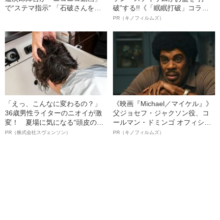
で“ステマ指示” 「石破さんを説
破”する!!《「眠眠打破」コラ
得できたのスゴい」など24のコ
ボ》
PR（キノフィルムズ）
メント例、高市氏への中傷も…
「えっ、こんなに変わるの？」
《映画『Michael／マイケル』》
36歳男性ライターのニオイが激
父ジョセフ・ジャクソン役、コ
変！ 夏場に気になる“頭皮のニ
ールマン・ドミンゴ オフィシャ
オイ”や“ベタつき”を解消す
ルインタビュー“観客を魅了した
PR（株式会社スヴェンソン）
PR（キノフィルムズ）
る、“ウィッグのスペシャリス
名優、複雑な父親像への想いを
ト”が生み出した徹底ケアとは
語る”《日本興収70億円突破》