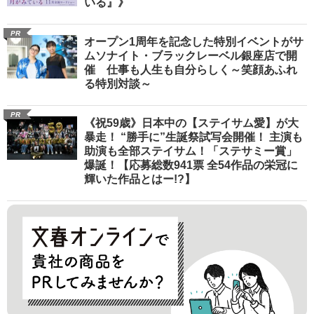
いる』》
PR
オープン1周年を記念した特別イベントがサ
ムソナイト・ブラックレーベル銀座店で開
催 仕事も人生も自分らしく～笑顔あふれ
る特別対談～
PR
《祝59歳》日本中の【ステイサム愛】が大
暴走！ “勝手に”生誕祭試写会開催！ 主演も
助演も全部ステイサム！「ステサミー賞」
爆誕！【応募総数941票 全54作品の栄冠に
輝いた作品とはー!?】