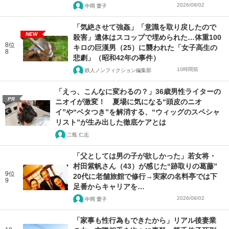
2026/08/02
中岡 愛子
「気絶させて強姦」「意識を取り戻したので
NEW
殺害」遺体はスコップで埋められた…体重100
8位
キロの巨漢男（25）に襲われた「女子高生の
8
悲劇」（昭和42年の事件）
10時間前
鉄人ノンフィクション編集部
「えっ、こんなに変わるの？」36歳男性ライターの
PR
ニオイが激変！ 夏場に気になる“頭皮のニオ
イ”や“ベタつき”を解消する、“ウィッグのスペシャ
リスト”が生み出した徹底ケアとは
二瓶 仁志
「父としては男の子が欲しかった」若女将・
村田紫帆さん（43）が感じた“跡取りの葛藤”
9位
20代に老舗旅館で修行→実家の名料亭では下
9
足番からキャリアを…
2026/08/02
中岡 愛子
「家事も性行為もできたから」リアル後妻業