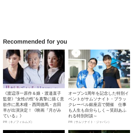
Recommended for you
《渡辺淳一原作＆娘・渡邉直子
オープン1周年を記念した特別イ
監督》“女性の性”を真摯に描く意
ベントがサムソナイト・ブラッ
欲作に黒木瞳・西岡德馬・吉田
クレーベル銀座店で開催 仕事
羊が出演決定！《映画『月がみ
も人生も自分らしく～笑顔あふ
ている』》
れる特別対談～
PR（キノフィルムズ）
PR（サムソナイト・ジャパン）