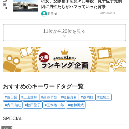
10
の女、交際相手を次々に毒殺…筧千佐子死刑
位
囚に男性たちがハマっていった背景
10
2026/04/09
片岡 健
11位から20位を見る
おすすめのキーワードタグ一覧
#藤田晋
#三山凌輝
#高市早苗
#後藤真希
#森岡毅
#城彰二
#内田有紀
#松田聖子
#玉木雄一郎
#亀和田武
SPECIAL
PR