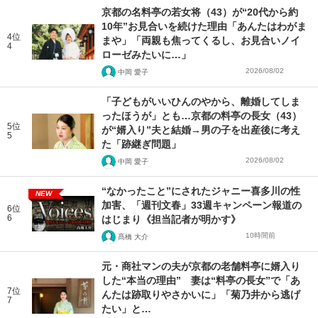
京都の名料亭の若女将（43）が“20代から約
10年”お見合いを続けた理由「あんたはわがま
4位
まや」「両親も焦ってくるし、お見合いノイ
4
ローゼみたいに…」
2026/08/02
中岡 愛子
「子どもがいいひんのやから、離婚してしま
ったほうが」とも…京都の料亭の長女（43）
5位
が“婿入り”夫と結婚→男の子を出産後に考え
5
た「跡継ぎ問題」
2026/08/02
中岡 愛子
“なかったこと”にされたジャニー喜多川の性
NEW
加害、「週刊文春」33週キャンペーン報道の
6位
6
はじまり《担当記者が明かす》
10時間前
髙橋 大介
元・商社マンの夫が京都の老舗料亭に婿入り
した“本当の理由” 妻は“料亭の長女”で「あ
7位
んたは跡取りやさかいに」「菊乃井から逃げ
7
たい」と…