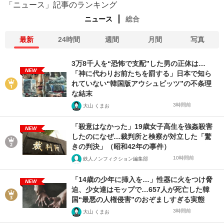
「ニュース」記事のランキング
ニュース
総合
最新
24時間
週間
月間
写真
3万8千人を“恐怖で支配”した男の正体は…
NEW
「神に代わりお前たちを罰する」日本で知ら
れていない“韓国版アウシュビッツ”の不条理
な結末
3時間前
大山 くまお
「殺意はなかった」19歳女子高生を強姦殺害
NEW
したのになぜ…裁判所と検察が対立した「驚
きの判決」（昭和42年の事件）
10時間前
鉄人ノンフィクション編集部
「14歳の少年に挿入を…」性器に火をつけ脅
NEW
迫、少女達はモップで…657人が死亡した韓
国“最悪の人権侵害”のおぞましすぎる実態
3時間前
大山 くまお