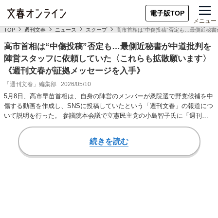
電子版TOP
メニュー
TOP
週刊文春
ニュース
スクープ
高市首相は“中傷投稿”否定も…最側近秘
高市首相は“中傷投稿”否定も…最側近秘書が中道批判を
陣営スタッフに依頼していた〈これらも拡散願います〉
《週刊文春が証拠メッセージを入手》
「週刊文春」編集部
2026/05/10
5月8日、高市早苗首相は、自身の陣営のメンバーが衆院選で野党候補を中
傷する動画を作成し、SNSに投稿していたという「週刊文春」の報道につ
いて説明を行った。 参議院本会議で立憲民主党の小島智子氏に「週刊文
春」の報道に…
続きを読む