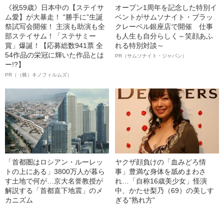
《祝59歳》日本中の【ステイサ
オープン1周年を記念した特別イ
ム愛】が大暴走！ “勝手に”生誕
ベントがサムソナイト・ブラッ
祭試写会開催！ 主演も助演も全
クレーベル銀座店で開催 仕事
部ステイサム！「ステサミー
も人生も自分らしく～笑顔あふ
賞」爆誕！【応募総数941票 全
れる特別対談～
54作品の栄冠に輝いた作品とは
PR（サムソナイト・ジャパン）
ー!?】
PR（（株）キノフィルムズ）
「首都圏はロシアン・ルーレッ
ヤクザ顔負けの「血みどろ情
トの上にある」3800万人が暮ら
事」豊満な身体を舐めまわさ
す土地で何が…京大名誉教授が
れ…「自称16歳美少女」怪演
解説する「首都直下地震」のメ
中、かたせ梨乃（69）の美しす
カニズム
ぎる“熟れ方”