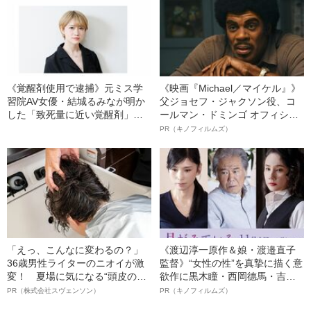
ようになった“驚きの背景”
《覚醒剤使用で逮捕》元ミス学
《映画『Michael／マイケル』》
習院AV女優・結城るみなが明か
父ジョセフ・ジャクソン役、コ
した「致死量に近い覚醒剤」を
ールマン・ドミンゴ オフィシャ
使用していた“きっかけ”と”ある
ルインタビュー“観客を魅了した
PR（キノフィルムズ）
男との出会い”
名優、複雑な父親像への想いを
語る”《日本興収70億円突破》
「えっ、こんなに変わるの？」
《渡辺淳一原作＆娘・渡邉直子
36歳男性ライターのニオイが激
監督》“女性の性”を真摯に描く意
変！ 夏場に気になる“頭皮のニ
欲作に黒木瞳・西岡德馬・吉田
オイ”や“ベタつき”を解消す
羊が出演決定！《映画『月がみ
PR（株式会社スヴェンソン）
PR（キノフィルムズ）
る、“ウィッグのスペシャリス
ている』》