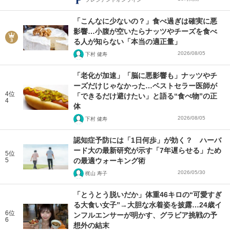
「こんなに少ないの？」食べ過ぎは確実に悪
影響…小腹が空いたらナッツやチーズを食べ
る人が知らない「本当の適正量」
2026/08/05
下村 健寿
「老化が加速」「脳に悪影響も」ナッツやチ
ーズだけじゃなかった…ベストセラー医師が
4位
「できるだけ避けたい」と語る“食べ物”の正
4
体
2026/08/05
下村 健寿
認知症予防には「1日何歩」が効く？ ハーバ
ード大の最新研究が示す「7年遅らせる」ため
5位
5
の最適ウォーキング術
2026/05/30
梶山 寿子
「とうとう脱いだか」体重46キロの“可愛すぎ
る大食い女子”→大胆な水着姿を披露…24歳イ
6位
ンフルエンサーが明かす、グラビア挑戦の予
6
想外の結末