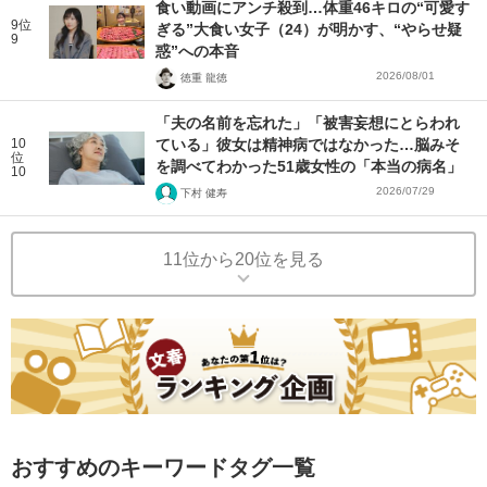
食い動画にアンチ殺到…体重46キロの“可愛す
9位
ぎる”大食い女子（24）が明かす、“やらせ疑
9
惑”への本音
2026/08/01
徳重 龍徳
「夫の名前を忘れた」「被害妄想にとらわれ
10
ている」彼女は精神病ではなかった…脳みそ
位
を調べてわかった51歳女性の「本当の病名」
10
2026/07/29
下村 健寿
11位から20位を見る
おすすめのキーワードタグ一覧