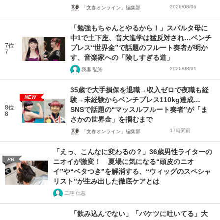
2026/08/06
「文春オンライン」編集部
「勉強もちゃんとやるから！」スパルタ母に
中1で土下座、音大進学は猛反対され…ベンチ
7位
プレス“世界金”で話題のフルート奏者が明か
7
す、音楽家への「険しすぎる道」
2026/08/01
我妻 弘崇
35歳で大手損保を退職→収入ゼロで夜職も経
NEW
験→未経験からベンチプレス110kg達成…
8位
SNSで話題の“マッスルフルート奏者”が「ま
8
さかの世界金」を掴むまで
17時間前
「文春オンライン」編集部
「えっ、こんなに変わるの？」36歳男性ライターの
PR
ニオイが激変！ 夏場に気になる“頭皮のニオ
イ”や“ベタつき”を解消する、“ウィッグのスペシャ
リスト”が生み出した徹底ケアとは
二瓶 仁志
「飲み込んでない」「バケツに吐いてる」大