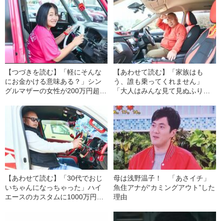
【つづきを読む】「軽にそんな
【あわせて読む】「家族はも
にお金かける意味ある？」シン
う、誰も乗ってくれません」
グルマザーの女性が200万円超の
「大人はみんな見て見ぬふり」
改造費を注ぎ込みながら抱く“息
…それでも男性（60）が週に一
子との将来の夢”とは
度の“異常なペース”で車を弄
る“納得の理由”
【あわせて読む】「30代でおじ
母は浅野温子！ 「あさイチ」
いちゃんになっちゃった」ハイ
魚住アナが“カミングアウト”した
エースのカスタムに1000万円近
理由
くを投じる“43歳の祖父”が家族3
世代で改造車イベントを楽しむ