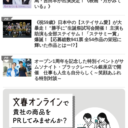
馬・吉田羊が出演決定！《映画『月がみて
いる』》
PR
《祝59歳》日本中の【ステイサム愛】が大
暴走！ “勝手に”生誕祭試写会開催！ 主演も
助演も全部ステイサム！「ステサミー賞」
爆誕！【応募総数941票 全54作品の栄冠に
輝いた作品とはー!?】
PR
オープン1周年を記念した特別イベントがサ
ムソナイト・ブラックレーベル銀座店で開
催 仕事も人生も自分らしく～笑顔あふれ
る特別対談～