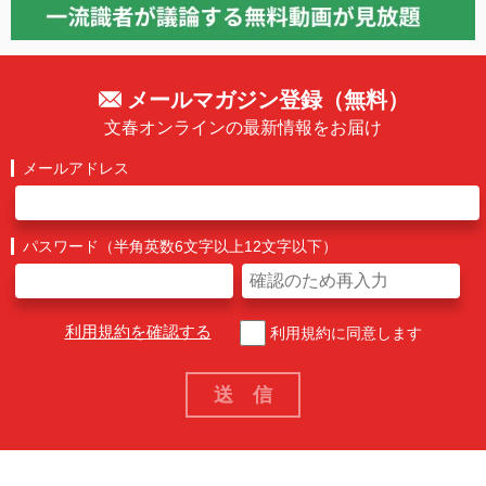
メールマガジン登録（無料）
文春オンラインの最新情報をお届け
メールアドレス
パスワード（半角英数6文字以上12文字以下）
利用規約を確認する
利用規約に同意します