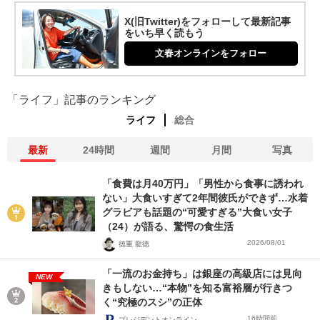
X(旧Twitter)をフォローして最新記事
をいち早く読もう
文春オンラインをフォロー
「ライフ」記事のランキング
ライフ
総合
最新
24時間
週間
月間
写真
「食費は月40万円」「男性から食事に誘われ
ない」大食いすぎて2年間彼氏ができず…水着
グラビアも話題の“可愛すぎる”大食い女子
（24）が語る、驚愕の食生活
2026/08/01
徳重 龍徳
「一流のお金持ち」は銀座の高級店には見向
NEW
きもしない…“本物”を知る富裕層が行きつ
く“究極のスシ”の正体
16時間前
プレジデントオンライン