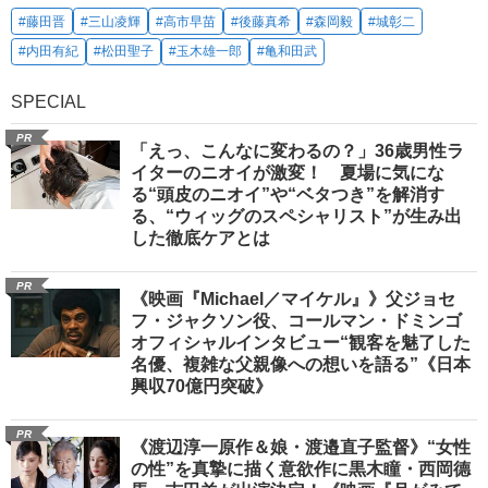
#藤田晋
#三山凌輝
#高市早苗
#後藤真希
#森岡毅
#城彰二
#内田有紀
#松田聖子
#玉木雄一郎
#亀和田武
SPECIAL
PR
「えっ、こんなに変わるの？」36歳男性ラ
イターのニオイが激変！ 夏場に気にな
る“頭皮のニオイ”や“ベタつき”を解消す
る、“ウィッグのスペシャリスト”が生み出
した徹底ケアとは
PR
《映画『Michael／マイケル』》父ジョセ
フ・ジャクソン役、コールマン・ドミンゴ
オフィシャルインタビュー“観客を魅了した
名優、複雑な父親像への想いを語る”《日本
興収70億円突破》
PR
《渡辺淳一原作＆娘・渡邉直子監督》“女性
の性”を真摯に描く意欲作に黒木瞳・西岡德