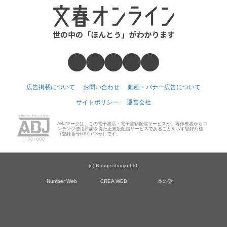
広告掲載について
お問い合わせ
動画・バナー広告について
サイトポリシー
運営会社
ABJマークは、この電子書店・電子書籍配信サービスが、著作権者からコ
ンテンツ使用許諾を得た正規版配信サービスであることを示す登録商標
（登録番号6091713号）です。
(c) Bungeishunju Ltd.
Number Web
CREA WEB
本の話