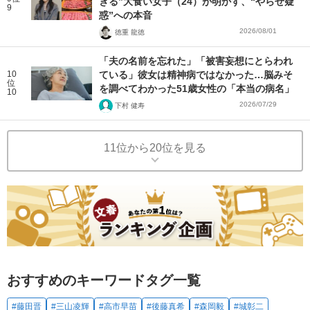
ぎる”大食い女子（24）が明かす、“やらせ疑
9
惑”への本音
2026/08/01
徳重 龍徳
「夫の名前を忘れた」「被害妄想にとらわれ
10
ている」彼女は精神病ではなかった…脳みそ
位
を調べてわかった51歳女性の「本当の病名」
10
2026/07/29
下村 健寿
11位から20位を見る
おすすめのキーワードタグ一覧
#藤田晋
#三山凌輝
#高市早苗
#後藤真希
#森岡毅
#城彰二