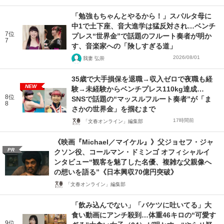
「勉強もちゃんとやるから！」スパルタ母に
中1で土下座、音大進学は猛反対され…ベンチ
7位
プレス“世界金”で話題のフルート奏者が明か
7
す、音楽家への「険しすぎる道」
2026/08/01
我妻 弘崇
35歳で大手損保を退職→収入ゼロで夜職も経
NEW
験→未経験からベンチプレス110kg達成…
8位
SNSで話題の“マッスルフルート奏者”が「ま
8
さかの世界金」を掴むまで
17時間前
「文春オンライン」編集部
《映画『Michael／マイケル』》父ジョセフ・ジャ
PR
クソン役、コールマン・ドミンゴ オフィシャルイ
ンタビュー“観客を魅了した名優、複雑な父親像へ
の想いを語る”《日本興収70億円突破》
「文春オンライン」編集部
「飲み込んでない」「バケツに吐いてる」大
食い動画にアンチ殺到…体重46キロの“可愛す
9位