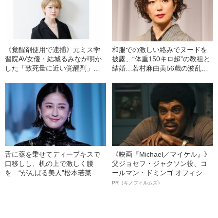
《覚醒剤使用で逮捕》元ミス学
和服での激しい絡みでヌードを
習院AV女優・結城るみなが明か
披露、“体重150キロ超”の教祖と
した「致死量に近い覚醒剤」を
結婚…若村麻由美56歳の波乱万
使用していた“きっかけ”と”ある
丈
男との出会い”
舌に薬を乗せてディープキスで
《映画『Michael／マイケル』》
口移しし、机の上で激しく腰
父ジョセフ・ジャクソン役、コ
を…“がんばる美人”松本若菜
ールマン・ドミンゴ オフィシャ
（40）の飾らない女優人生
ルインタビュー“観客を魅了した
PR（キノフィルムズ）
名優、複雑な父親像への想いを
語る”《日本興収70億円突破》