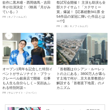
欲作に黒木瞳・西岡德馬・吉田
祭試写会開催！ 主演も助演も全
羊が出演決定！《映画『月がみ
部ステイサム！「ステサミー
ている』》
賞」爆誕！【応募総数941票 全
54作品の栄冠に輝いた作品とは
PR（キノフィルムズ）
ー!?】
PR（（株）キノフィルムズ）
オープン1周年を記念した特別イ
「首都圏はロシアン・ルーレッ
ベントがサムソナイト・ブラッ
トの上にある」3800万人が暮ら
クレーベル銀座店で開催 仕事
す土地で何が…京大名誉教授が
も人生も自分らしく～笑顔あふ
解説する「首都直下地震」のメ
れる特別対談～
カニズム
PR（サムソナイト・ジャパン）