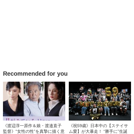
Recommended for you
《渡辺淳一原作＆娘・渡邉直子
《祝59歳》日本中の【ステイサ
監督》“女性の性”を真摯に描く意
ム愛】が大暴走！ “勝手に”生誕