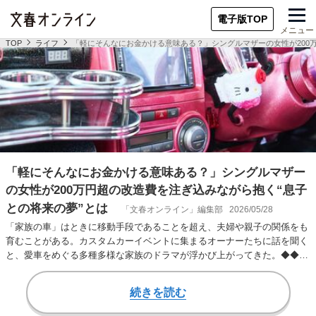
電子版TOP
メニュー
TOP
ライフ
「軽にそんなにお金かける意味ある？」シングルマザーの女性が200
「軽にそんなにお金かける意味ある？」シングルマザー
の女性が200万円超の改造費を注ぎ込みながら抱く“息子
との将来の夢”とは
「文春オンライン」編集部
2026/05/28
「家族の車」はときに移動手段であることを超え、夫婦や親子の関係をも
育むことがある。カスタムカーイベントに集まるオーナーたちに話を聞く
と、愛車をめぐる多種多様な家族のドラマが浮かび上がってきた。◆◆◆
ダイハツ・ムーヴ…
続きを読む