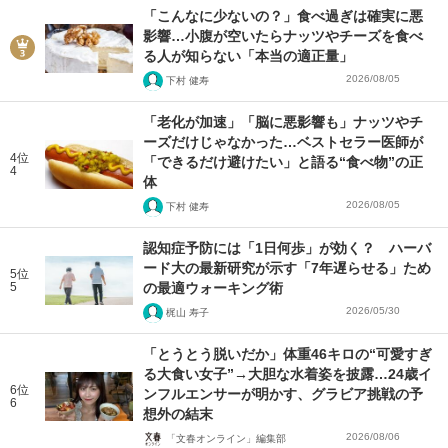
「こんなに少ないの？」食べ過ぎは確実に悪
影響…小腹が空いたらナッツやチーズを食べ
る人が知らない「本当の適正量」
2026/08/05
下村 健寿
「老化が加速」「脳に悪影響も」ナッツやチ
ーズだけじゃなかった…ベストセラー医師が
4位
「できるだけ避けたい」と語る“食べ物”の正
4
体
2026/08/05
下村 健寿
認知症予防には「1日何歩」が効く？ ハーバ
ード大の最新研究が示す「7年遅らせる」ため
5位
5
の最適ウォーキング術
2026/05/30
梶山 寿子
「とうとう脱いだか」体重46キロの“可愛すぎ
る大食い女子”→大胆な水着姿を披露…24歳イ
6位
ンフルエンサーが明かす、グラビア挑戦の予
6
想外の結末
2026/08/06
「文春オンライン」編集部