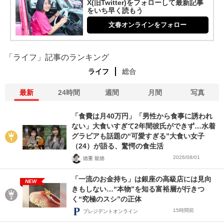
X(旧Twitter)をフォローして最新記事
をいち早く読もう
文春オンラインをフォロー
「ライフ」記事のランキング
ライフ
総合
最新
24時間
週間
月間
写真
「食費は月40万円」「男性から食事に誘われ
ない」大食いすぎて2年間彼氏ができず…水着
グラビアも話題の“可愛すぎる”大食い女子
（24）が語る、驚愕の食生活
2026/08/01
徳重 龍徳
「一流のお金持ち」は銀座の高級店には見向
NEW
きもしない…“本物”を知る富裕層が行きつ
く“究極のスシ”の正体
15時間前
プレジデントオンライン