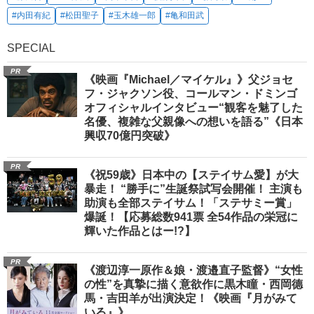
#内田有紀
#松田聖子
#玉木雄一郎
#亀和田武
SPECIAL
PR
《映画『Michael／マイケル』》父ジョセ
フ・ジャクソン役、コールマン・ドミンゴ
オフィシャルインタビュー“観客を魅了した
名優、複雑な父親像への想いを語る”《日本
興収70億円突破》
PR
《祝59歳》日本中の【ステイサム愛】が大
暴走！ “勝手に”生誕祭試写会開催！ 主演も
助演も全部ステイサム！「ステサミー賞」
爆誕！【応募総数941票 全54作品の栄冠に
輝いた作品とはー!?】
PR
《渡辺淳一原作＆娘・渡邉直子監督》“女性
の性”を真摯に描く意欲作に黒木瞳・西岡德
馬・吉田羊が出演決定！《映画『月がみて
いる』》