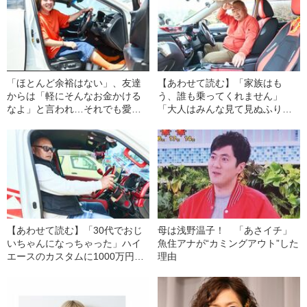
「ほとんど余裕はない」、友達
【あわせて読む】「家族はも
からは「軽にそんなお金かける
う、誰も乗ってくれません」
なよ」と言われ…それでも愛車
「大人はみんな見て見ぬふり」
を改造し続ける“クルマ好
…それでも男性（60）が週に一
き”の“異様な熱意”
度の“異常なペース”で車を弄
る“納得の理由”
【あわせて読む】「30代でおじ
母は浅野温子！ 「あさイチ」
いちゃんになっちゃった」ハイ
魚住アナが“カミングアウト”した
エースのカスタムに1000万円近
理由
くを投じる“43歳の祖父”が家族3
世代で改造車イベントを楽しむ
ようになった“驚きの背景”