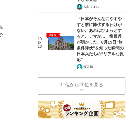
大山 くまお
「日本がそんなにやすや
すと敵に降伏するわけが
報
ない。あれはひょっとす
で
NEW
ると、デマか…」復員兵
10
が明かした、8月15日“無
位
10
条件降伏”を知った瞬間の
日本兵たちの“リアルな反
応”
渡辺 清
11位から20位を見る