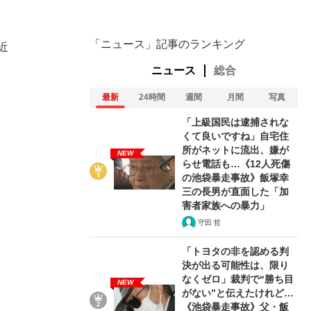
「ニュース」記事のランキング
近
ニュース
総合
最新
24時間
週間
月間
写真
「上級国民は逮捕されな
くて良いですね」自宅住
所がネットに流出、嫌が
NEW
らせ電話も…《12人死傷
の池袋暴走事故》飯塚幸
三の長男が直面した「加
害者家族への暴力」
守田 哲
「トヨタの非を認める判
決が出る可能性は、限り
なくゼロ」裁判で“勝ち目
NEW
がない”と伝えたけれど…
《池袋暴走事故》父・飯