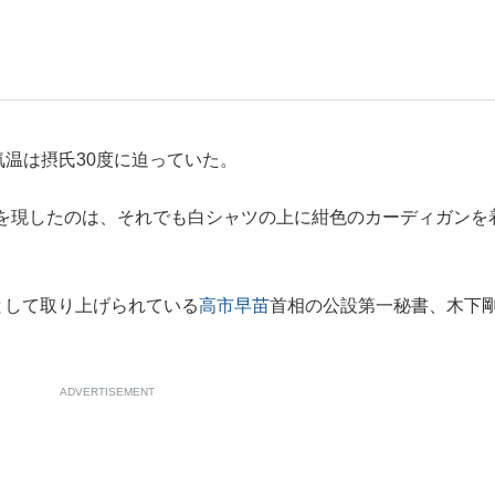
温は摂氏30度に迫っていた。
手が証言した“NPB聞...
「クマが悪者扱いされているの
キングの誕生
を現したのは、それでも白シャツの上に紺色のカーディガンを
として取り上げられている
高市早苗
首相の公設第一秘書、木下
ADVERTISEMENT
もっと見る
カー日本代表・森保一監督...