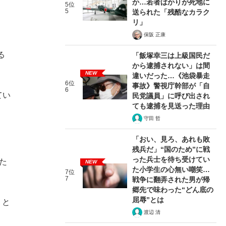
か…若者ばかりが死地に
5位
5
送られた「残酷なカラク
リ」
保阪 正康
る
「飯塚幸三は上級国民だ
から逮捕されない」は間
NEW
違いだった…《池袋暴走
6位
事故》警視庁幹部が「自
6
てい
民党議員」に呼び出され
ても逮捕を見送った理由
守田 哲
「おい、見ろ、あれも敗
残兵だ」“国のため”に戦
った兵士を待ち受けてい
た
NEW
た小学生の心無い嘲笑…
7位
7
戦争に翻弄された男が帰
郷先で味わった“どん底の
屈辱”とは
うと
渡辺 清