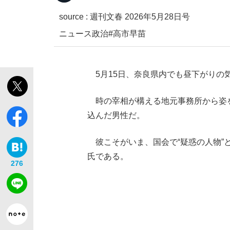
source :
週刊文春 2026年5月28日号
ニュース
政治
#高市早苗
観る将棋、読む将棋
5月15日、奈良県内でも昼下がりの気
「敗因分析は一切聞かれなかった」侍ジャパン選
時の宰相が構える地元事務所から姿
込んだ男性だ。
彼こそがいま、国会で“疑惑の人物”
氏である。
276
いまさら聞けない資産運用のすべて
「目標達成できなかったからと言って…」サッ