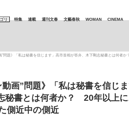
ゴリ
特集
連載
週刊文春
文藝春秋
WOMAN
CINEMA
キーワード入力
ス
エンタメ
ライフ
ビジネス
画”問題》「私は秘書を信じます」高市首相が答弁、木下剛志秘書とは何者か
ーワードタグ一覧
山凌輝
#高市早苗
#後藤真希
#森岡毅
#城彰二
#内田有紀
#亀和田武
ン動画”問題》「私は秘書を信じ
志秘書とは何者か？ 20年以上
た側近中の側近
て明かした日本代表監督に...
「最悪の空気のまま解散」W
私のあのとき