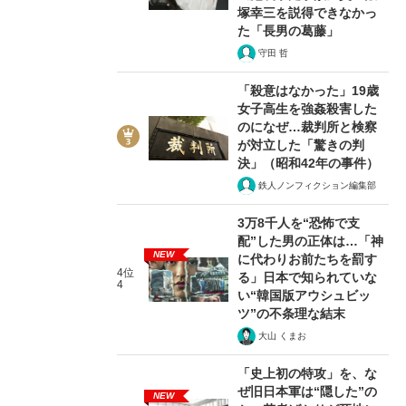
塚幸三を説得できなかっ
た「長男の葛藤」
守田 哲
「殺意はなかった」19歳
女子高生を強姦殺害した
のになぜ…裁判所と検察
が対立した「驚きの判
決」（昭和42年の事件）
鉄人ノンフィクション編集部
3万8千人を“恐怖で支
配”した男の正体は…「神
NEW
に代わりお前たちを罰す
4位
る」日本で知られていな
4
い“韓国版アウシュビッ
ツ”の不条理な結末
大山 くまお
「史上初の特攻」を、な
ぜ旧日本軍は“隠した”の
NEW