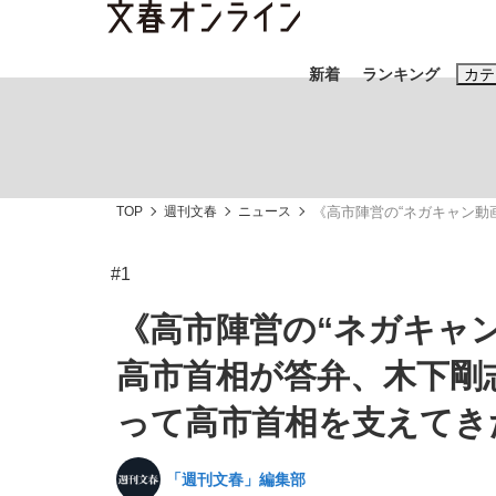
新着
ランキング
カテ
スクープ
ニュー
TOP
週刊文春
ニュース
《高市陣営の“ネガキャン動
おすすめのキ
#藤田晋
#三
#1
#玉木雄一郎
《高市陣営の“ネガキャ
高市首相が答弁、木下剛
って高市首相を支えてき
「90%は失敗する。でも…」本田圭佑が初め
終戦から81年
「週刊文春」編集部