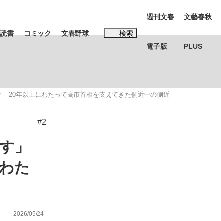
週刊文春
文藝春秋
読書
コミック
文春野球
検索
電子版
PLUS
インタビュー
読書
？ 20年以上にわたって高市首相を支えてきた側近中の側近
#松田聖子
#2
ます」
にわた
BC日本代表“敗戦”の真実 選手が明かす...
、私のいま
2026/05/24