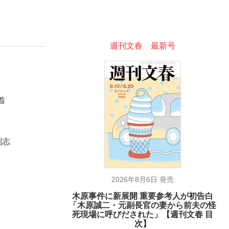
週刊文春 最新号
が悲しい」『北の国から』倉本聰氏（91...
を、目撃せよ。
着
剛志
2026年8月6日 発売
木原事件に新展開 重要参考人が初告白
「木原誠二・元副長官の妻から前夫の怪
死現場に呼びだされた」【週刊文春 目
次】