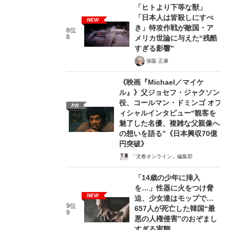
「ヒトより下等な獣」
「日本人は皆殺しにすべ
NEW
き」特攻作戦が敵国・ア
8位
8
メリカ世論に与えた“残酷
すぎる影響”
保阪 正康
《映画『Michael／マイケ
ル』》父ジョセフ・ジャクソン
役、コールマン・ドミンゴ オフ
PR
ィシャルインタビュー“観客を
魅了した名優、複雑な父親像へ
の想いを語る”《日本興収70億
円突破》
「文春オンライン」編集部
「14歳の少年に挿入
を…」性器に火をつけ脅
NEW
迫、少女達はモップで…
9位
657人が死亡した韓国“最
9
悪の人権侵害”のおぞまし
すぎる実態