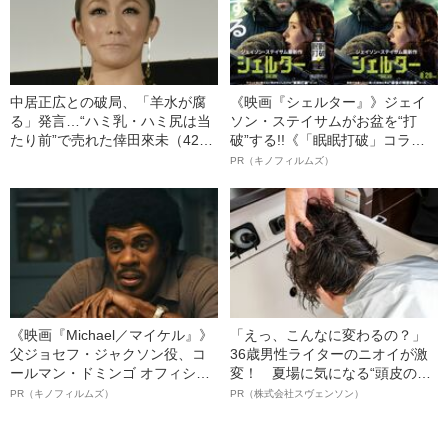
中居正広との破局、「羊水が腐
《映画『シェルター』》ジェイ
る」発言…“ハミ乳・ハミ尻は当
ソン・ステイサムがお盆を“打
たり前”で売れた倖田來未（42）
破”する!!《「眠眠打破」コラ
のエロかっこいい芸能生活25年
ボ》
PR（キノフィルムズ）
《映画『Michael／マイケル』》
「えっ、こんなに変わるの？」
父ジョセフ・ジャクソン役、コ
36歳男性ライターのニオイが激
ールマン・ドミンゴ オフィシャ
変！ 夏場に気になる“頭皮のニ
ルインタビュー“観客を魅了した
オイ”や“ベタつき”を解消す
PR（キノフィルムズ）
PR（株式会社スヴェンソン）
名優、複雑な父親像への想いを
る、“ウィッグのスペシャリス
語る”《日本興収70億円突破》
ト”が生み出した徹底ケアとは