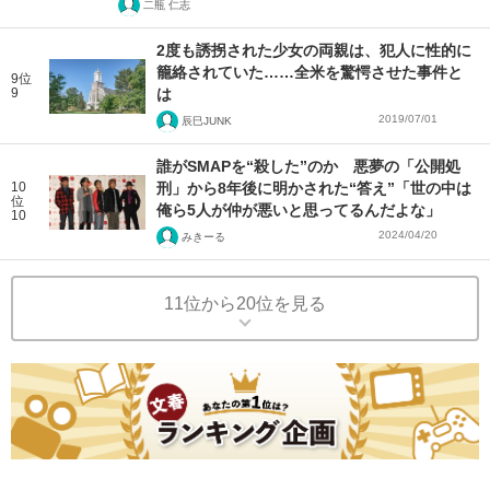
二瓶 仁志
2度も誘拐された少女の両親は、犯人に性的に
籠絡されていた……全米を驚愕させた事件と
9位
9
は
2019/07/01
辰巳JUNK
誰がSMAPを“殺した”のか 悪夢の「公開処
10
刑」から8年後に明かされた“答え”「世の中は
位
俺ら5人が仲が悪いと思ってるんだよな」
10
2024/04/20
みきーる
11位から20位を見る