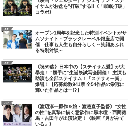
《映画『シェルター』》ジェイソン・ステ
イサムがお盆を“打破”する!!《「眠眠打破」
コラボ》
PR
オープン1周年を記念した特別イベントがサ
ムソナイト・ブラックレーベル銀座店で開
催 仕事も人生も自分らしく～笑顔あふれ
る特別対談～
PR
《祝59歳》日本中の【ステイサム愛】が大
暴走！ “勝手に”生誕祭試写会開催！ 主演も
助演も全部ステイサム！「ステサミー賞」
爆誕！【応募総数941票 全54作品の栄冠に
輝いた作品とはー!?】
PR
《渡辺淳一原作＆娘・渡邉直子監督》“女性
の性”を真摯に描く意欲作に黒木瞳・西岡德
馬・吉田羊が出演決定！《映画『月がみて
いる』》