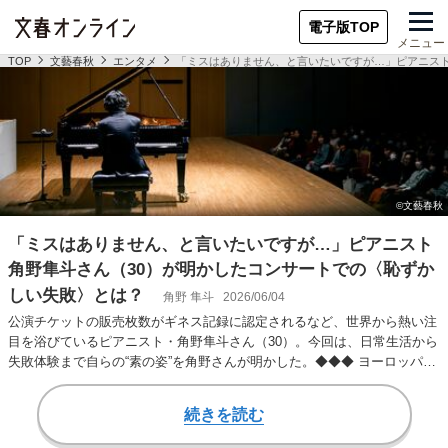
電子版TOP
メニュー
TOP
文藝春秋
エンタメ
「ミスはありません、と言いたいですが…」ピアニスト
「ミスはありません、と言いたいですが…」ピアニスト
角野隼斗さん（30）が明かしたコンサートでの〈恥ずか
しい失敗〉とは？
角野 隼斗
2026/06/04
公演チケットの販売枚数がギネス記録に認定されるなど、世界から熱い注
目を浴びているピアニスト・角野隼斗さん（30）。今回は、日常生活から
失敗体験まで自らの“素の姿”を角野さんが明かした。◆◆◆ ヨーロッパで
は3日おき…
続きを読む