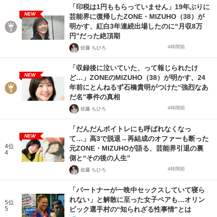
「印税は1円ももらっていません」19年ぶりに
NEW
芸能界に復帰したZONE・MIZUHO（38）が
明かす、紅白3年連続出場したのに“月収8万
円”だった絶頂期
4時間前
佐藤 ちひろ
「収録後に泣いていた、って報じられたけ
NEW
ど…」ZONEのMIZUHO（38）が明かす、24
年前にとんねるず石橋貴明がつけた“強烈なあ
だ名”事件の真相
4時間前
佐藤 ちひろ
「だんだんボイトレにも呼ばれなくなっ
NEW
て…」高3で脱退→再結成のオファーも断った
4位
元ZONE・MIZUHOが語る、芸能界引退の裏
4
側と“その後の人生”
4時間前
佐藤 ちひろ
「パートナーが一晩中セックスしていて寝ら
れない」と解散に至った女子ペアも…オリン
5位
5
ピック選手村の“知られざる性事情”とは