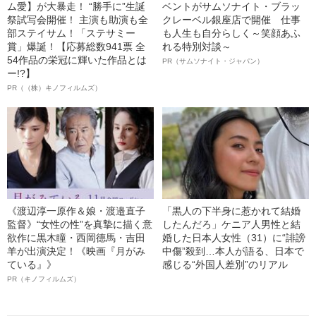
ム愛】が大暴走！ “勝手に”生誕
ベントがサムソナイト・ブラッ
祭試写会開催！ 主演も助演も全
クレーベル銀座店で開催 仕事
部ステイサム！「ステサミー
も人生も自分らしく～笑顔あふ
賞」爆誕！【応募総数941票 全
れる特別対談～
54作品の栄冠に輝いた作品とは
PR（サムソナイト・ジャパン）
ー!?】
PR（（株）キノフィルムズ）
《渡辺淳一原作＆娘・渡邉直子
「黒人の下半身に惹かれて結婚
監督》“女性の性”を真摯に描く意
したんだろ」ケニア人男性と結
欲作に黒木瞳・西岡德馬・吉田
婚した日本人女性（31）に“誹謗
羊が出演決定！《映画『月がみ
中傷”殺到…本人が語る、日本で
ている』》
感じる“外国人差別”のリアル
PR（キノフィルムズ）