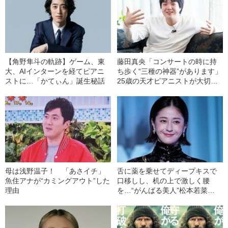
【角野隼斗の軌跡】ゲーム、東
藤田真央「コンサートの時に持
大、AIインターンを経てピアニ
ち歩く“三種の神器”があります」
ストに…「かてぃん」誕生秘話
25歳の天才ピアニストが大切に
してきた秘密とは？
母は浅野温子！ 「あさイチ」
舌に薬を乗せてディープキスで
魚住アナが“カミングアウト”した
口移しし、机の上で激しく腰
理由
を…“がんばる美人”松本若菜
（40）の飾らない女優人生