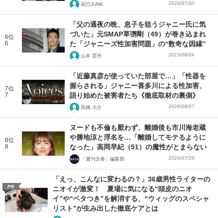
2024/07/30
辰巳JUNK
「父の通夜の晩、息子を狙うジャニー氏に気
づいた」元SMAP草彅剛（49）が巻き込まれ
6位
6
た「ジャニーズ性加害問題」の“数奇な因縁”
2023/08/04
山本 雲丹
「近藤真彦が使っていた部屋で…」「性器を
握らされる」ジャニー喜多川による性加害、
7位
7
語り始めた被害者たち《徹底取材の裏側》
2026/08/07
髙橋 大介
ヌードも不倫も厭わず、離婚後も市川海老蔵
や勝地涼と浮名を…「離婚してモテるように
8位
8
なった」高岡早紀（51）の魔性がとまらない
2024/07/29
「週刊文春」編集部
「えっ、こんなに変わるの？」36歳男性ライターの
PR
ニオイが激変！ 夏場に気になる“頭皮のニオ
イ”や“ベタつき”を解消する、“ウィッグのスペシャ
リスト”が生み出した徹底ケアとは