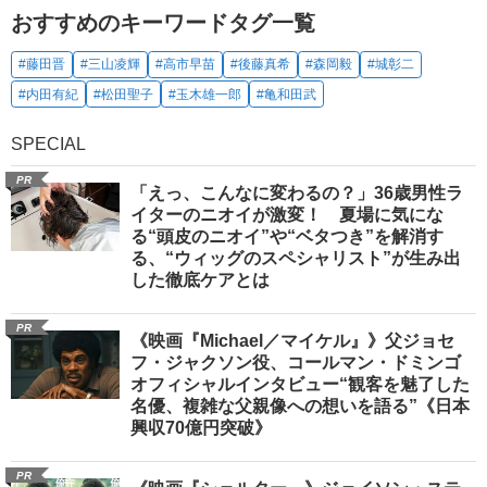
おすすめのキーワードタグ一覧
#藤田晋
#三山凌輝
#高市早苗
#後藤真希
#森岡毅
#城彰二
#内田有紀
#松田聖子
#玉木雄一郎
#亀和田武
SPECIAL
PR
「えっ、こんなに変わるの？」36歳男性ラ
イターのニオイが激変！ 夏場に気にな
る“頭皮のニオイ”や“ベタつき”を解消す
る、“ウィッグのスペシャリスト”が生み出
した徹底ケアとは
PR
《映画『Michael／マイケル』》父ジョセ
フ・ジャクソン役、コールマン・ドミンゴ
オフィシャルインタビュー“観客を魅了した
名優、複雑な父親像への想いを語る”《日本
興収70億円突破》
PR