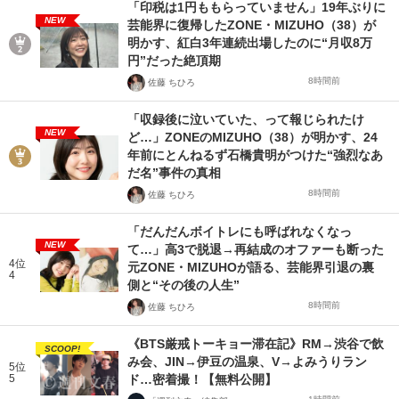
「印税は1円ももらっていません」19年ぶりに
NEW
芸能界に復帰したZONE・MIZUHO（38）が
明かす、紅白3年連続出場したのに“月収8万
円”だった絶頂期
8時間前
佐藤 ちひろ
「収録後に泣いていた、って報じられたけ
NEW
ど…」ZONEのMIZUHO（38）が明かす、24
年前にとんねるず石橋貴明がつけた“強烈なあ
だ名”事件の真相
8時間前
佐藤 ちひろ
「だんだんボイトレにも呼ばれなくなっ
NEW
て…」高3で脱退→再結成のオファーも断った
4位
元ZONE・MIZUHOが語る、芸能界引退の裏
4
側と“その後の人生”
8時間前
佐藤 ちひろ
《BTS厳戒トーキョー滞在記》RM→渋谷で飲
SCOOP!
み会、JIN→伊豆の温泉、V→よみうりラン
5位
5
ド…密着撮！【無料公開】