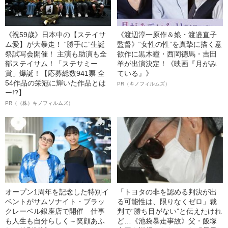
《祝59歳》日本中の【ステイサ
《渡辺淳一原作＆娘・渡邉直子
ム愛】が大暴走！ “勝手に”生誕
監督》“女性の性”を真摯に描く意
祭試写会開催！ 主演も助演も全
欲作に黒木瞳・西岡德馬・吉田
部ステイサム！「ステサミー
羊が出演決定！《映画『月がみ
賞」爆誕！【応募総数941票 全
ている』》
54作品の栄冠に輝いた作品とは
PR（キノフィルムズ）
ー!?】
PR（（株）キノフィルムズ）
オープン1周年を記念した特別イ
「トヨタの非を認める判決が出
ベントがサムソナイト・ブラッ
る可能性は、限りなくゼロ」裁
クレーベル銀座店で開催 仕事
判で“勝ち目がない”と伝えたけれ
も人生も自分らしく～笑顔あふ
ど…《池袋暴走事故》父・飯塚