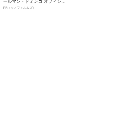
ールマン・ドミンゴ オフィシャ
ルインタビュー“観客を魅了した
PR（キノフィルムズ）
名優、複雑な父親像への想いを
語る”《日本興収70億円突破》