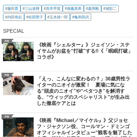
#藤田晋
#三山凌輝
#高市早苗
#後藤真希
#森岡毅
#城彰二
#内田有紀
#松田聖子
#玉木雄一郎
#亀和田武
SPECIAL
PR
《映画『シェルター』》ジェイソン・ステ
イサムがお盆を“打破”する!!《「眠眠打破」
コラボ》
PR
「えっ、こんなに変わるの？」36歳男性ラ
イターのニオイが激変！ 夏場に気にな
る“頭皮のニオイ”や“ベタつき”を解消す
る、“ウィッグのスペシャリスト”が生み出
した徹底ケアとは
PR
《映画『Michael／マイケル』》父ジョセ
フ・ジャクソン役、コールマン・ドミンゴ
オフィシャルインタビュー“観客を魅了した