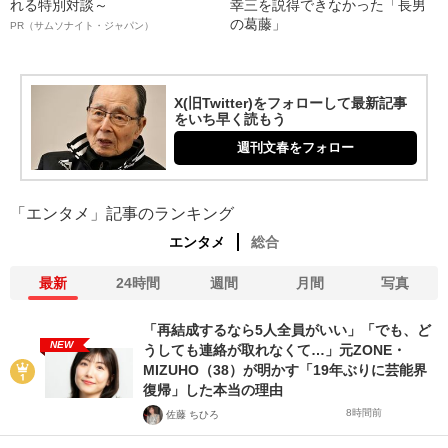
れる特別対談～
幸三を説得できなかった「長男
の葛藤」
PR（サムソナイト・ジャパン）
X(旧Twitter)をフォローして最新記事
をいち早く読もう
週刊文春をフォロー
「エンタメ」記事のランキング
エンタメ
総合
最新
24時間
週間
月間
写真
「再結成するなら5人全員がいい」「でも、ど
NEW
うしても連絡が取れなくて…」元ZONE・
MIZUHO（38）が明かす「19年ぶりに芸能界
復帰」した本当の理由
8時間前
佐藤 ちひろ