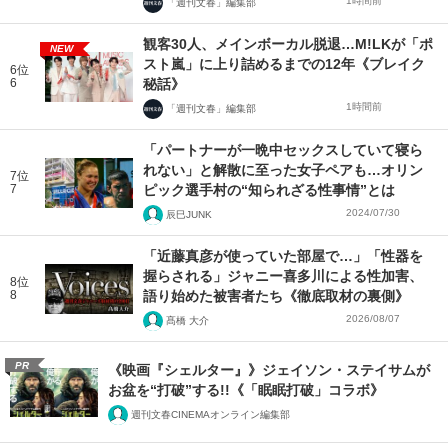
1時間前
「週刊文春」編集部
観客30人、メインボーカル脱退…M!LKが「ポ
NEW
スト嵐」に上り詰めるまでの12年《ブレイク
6位
6
秘話》
1時間前
「週刊文春」編集部
「パートナーが一晩中セックスしていて寝ら
れない」と解散に至った女子ペアも…オリン
7位
7
ピック選手村の“知られざる性事情”とは
2024/07/30
辰巳JUNK
「近藤真彦が使っていた部屋で…」「性器を
握らされる」ジャニー喜多川による性加害、
8位
8
語り始めた被害者たち《徹底取材の裏側》
2026/08/07
髙橋 大介
PR
《映画『シェルター』》ジェイソン・ステイサムが
お盆を“打破”する!!《「眠眠打破」コラボ》
週刊文春CINEMAオンライン編集部