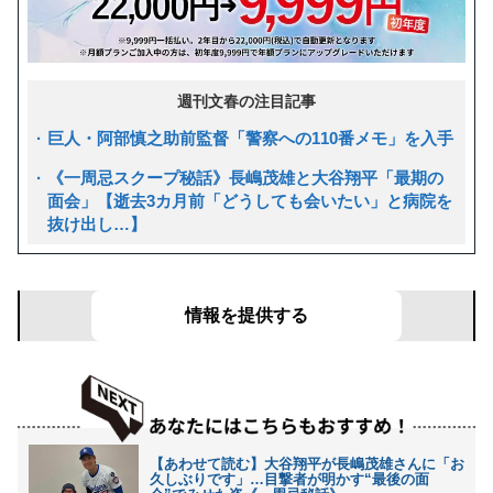
週刊文春の注目記事
巨人・阿部慎之助前監督「警察への110番メモ」を入手
《一周忌スクープ秘話》長嶋茂雄と大谷翔平「最期の
面会」【逝去3カ月前「どうしても会いたい」と病院を
抜け出し…】
文春リークス
あなたの目の前で起きた事件を募集！
情報を提供する
【あわせて読む】大谷翔平が長嶋茂雄さんに「お
久しぶりです」…目撃者が明かす“最後の面