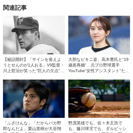
関連記事
【秘話開封】「サインを覚えよ
大胆なビキニ姿、高木豊氏と“19
うとせんのが1人おる」V9監督・
歳差再婚”…元プロ野球選手
川上哲治が笑った“巨人の欠点”…
YouTube“女性アシスタント”たち
柴田勲が振り返る長嶋茂雄秘話
の人気とギャラ
「ふざけんな」「だからバカ野
野茂英雄でも、佐々木主浩で
郎なんだよ」栗山英樹が大谷翔
も、藤川球児でも、ダルビッシ