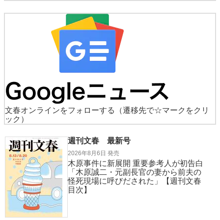
文春オンラインをフォローする
（遷移先で☆マークをクリ
ック）
週刊文春 最新号
2026年8月6日 発売
木原事件に新展開 重要参考人が初告白
「木原誠二・元副長官の妻から前夫の
怪死現場に呼びだされた」【週刊文春
目次】