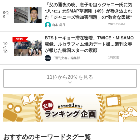
「父の通夜の晩、息子を狙うジャニー氏に気
づいた」元SMAP草彅剛（49）が巻き込まれ
9位
9
た「ジャニーズ性加害問題」の“数奇な因縁”
2023/08/04
山本 雲丹
BTSトーキョー滞在密着、TWICE・MISAMO
NEW
10
秘録、ルセラフィム焼肉デート撮…週刊文春
位
が報じた韓国スターの素顔
10
1時間前
「週刊文春」編集部
11位から20位を見る
おすすめのキーワードタグ一覧