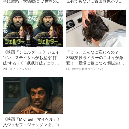
平に激怒→大騒動に…“世界のオ
ュ有でもない…古田敦也が明か
オタニ”が監督から厳しく𠮟責さ
す“歴代最高のピッチャー”とは
れた“本当の理由”
《映画『シェルター』》ジェイ
「えっ、こんなに変わるの？」
ソン・ステイサムがお盆を“打
36歳男性ライターのニオイが激
破”する!!《「眠眠打破」コラ
変！ 夏場に気になる“頭皮のニ
ボ》
オイ”や“ベタつき”を解消す
PR（キノフィルムズ）
PR（株式会社スヴェンソン）
る、“ウィッグのスペシャリス
ト”が生み出した徹底ケアとは
《映画『Michael／マイケル』》
父ジョセフ・ジャクソン役、コ