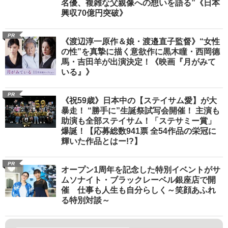
名優、複雑な父親像への想いを語る”《日本
興収70億円突破》
PR
《渡辺淳一原作＆娘・渡邉直子監督》“女性
の性”を真摯に描く意欲作に黒木瞳・西岡德
馬・吉田羊が出演決定！《映画『月がみて
いる』》
PR
《祝59歳》日本中の【ステイサム愛】が大
暴走！ “勝手に”生誕祭試写会開催！ 主演も
助演も全部ステイサム！「ステサミー賞」
爆誕！【応募総数941票 全54作品の栄冠に
輝いた作品とはー!?】
PR
オープン1周年を記念した特別イベントがサ
ムソナイト・ブラックレーベル銀座店で開
催 仕事も人生も自分らしく～笑顔あふれ
る特別対談～