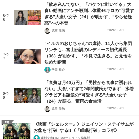
「飲み込んでない」「バケツに吐いてる」大
食い動画にアンチ殺到…体重46キロの“可愛す
6位
ぎる”大食い女子（24）が明かす、“やらせ疑
6
惑”への本音
2026/08/01
徳重 龍徳
“イルカのおじちゃん”の虐待、11人から集団
リンチも…富山伝説のレディース初代総長
7位
（36）が明かす、「不良で生きる」と覚悟を
7
決めた瞬間
2026/08/01
平田 裕介
「食費は月40万円」「男性から食事に誘われ
ない」大食いすぎて2年間彼氏ができず…水着
8位
グラビアも話題の“可愛すぎる”大食い女子
8
（24）が語る、驚愕の食生活
2026/08/01
徳重 龍徳
PR
《映画『シェルター』》ジェイソン・ステイサムが
お盆を“打破”する!!《「眠眠打破」コラボ》
週刊文春CINEMAオンライン編集部