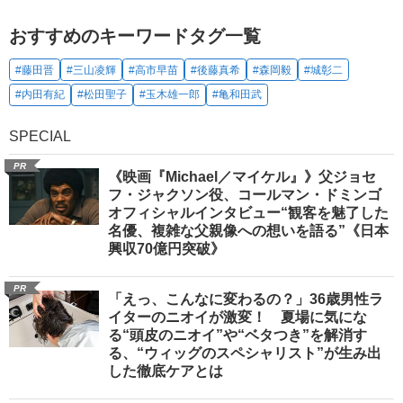
おすすめのキーワードタグ一覧
#藤田晋
#三山凌輝
#高市早苗
#後藤真希
#森岡毅
#城彰二
#内田有紀
#松田聖子
#玉木雄一郎
#亀和田武
SPECIAL
PR
《映画『Michael／マイケル』》父ジョセ
フ・ジャクソン役、コールマン・ドミンゴ
オフィシャルインタビュー“観客を魅了した
名優、複雑な父親像への想いを語る”《日本
興収70億円突破》
PR
「えっ、こんなに変わるの？」36歳男性ラ
イターのニオイが激変！ 夏場に気にな
る“頭皮のニオイ”や“ベタつき”を解消す
る、“ウィッグのスペシャリスト”が生み出
した徹底ケアとは