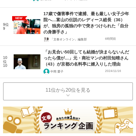
17歳で傷害事件で逮捕、最も厳しい女子少年
NEW
院へ…富山の伝説のレディース総長（36）
9位
が、独房の孤独の中で突きつけられた「自分
9
の身勝手さ」
6時間前
「文春オンライン」編集部
「お見合い50回しても結婚が決まらないんだ
10
ったら僕が…」元・商社マンの村田知晴さん
位
（43）が京都の名料亭に婿入りした理由
10
2024/11/16
中岡 愛子
11位から20位を見る