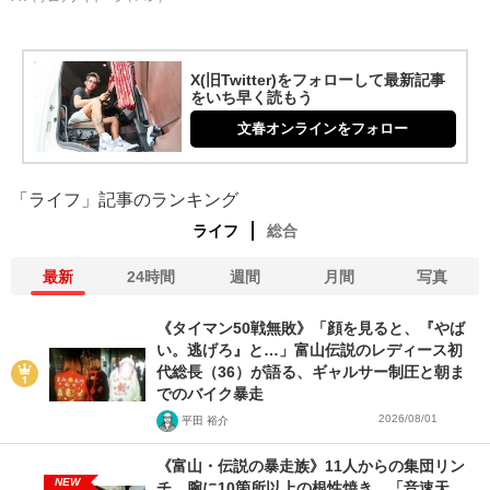
X(旧Twitter)をフォローして最新記事
をいち早く読もう
文春オンラインをフォロー
「ライフ」記事のランキング
ライフ
総合
最新
24時間
週間
月間
写真
《タイマン50戦無敗》「顔を見ると、『やば
い。逃げろ』と…」富山伝説のレディース初
代総長（36）が語る、ギャルサー制圧と朝ま
でのバイク暴走
2026/08/01
平田 裕介
《富山・伝説の暴走族》11人からの集団リン
NEW
チ、腕に10箇所以上の根性焼き…「音速天