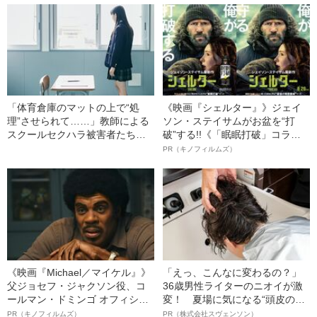
性交》
「体育倉庫のマットの上で“処
《映画『シェルター』》ジェイ
理”させられて……」教師による
ソン・ステイサムがお盆を“打
スクールセクハラ被害者たちが
破”する!!《「眠眠打破」コラ
声をあげた！
ボ》
PR（キノフィルムズ）
《映画『Michael／マイケル』》
「えっ、こんなに変わるの？」
父ジョセフ・ジャクソン役、コ
36歳男性ライターのニオイが激
ールマン・ドミンゴ オフィシャ
変！ 夏場に気になる“頭皮のニ
ルインタビュー“観客を魅了した
オイ”や“ベタつき”を解消す
PR（キノフィルムズ）
PR（株式会社スヴェンソン）