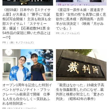
《祝59歳》日本中の【ステイサ
《渡辺淳一原作＆娘・渡邉直子
ム愛】が大暴走！ “勝手に”生誕
監督》“女性の性”を真摯に描く意
祭試写会開催！ 主演も助演も全
欲作に黒木瞳・西岡德馬・吉田
部ステイサム！「ステサミー
羊が出演決定！《映画『月がみ
賞」爆誕！【応募総数941票 全
ている』》
54作品の栄冠に輝いた作品とは
PR（キノフィルムズ）
ー!?】
PR（（株）キノフィルムズ）
オープン1周年を記念した特別イ
「殺意はなかった」19歳女子高
ベントがサムソナイト・ブラッ
生を強姦殺害したのになぜ…裁
クレーベル銀座店で開催 仕事
判所と検察が対立した「驚きの
も人生も自分らしく～笑顔あふ
判決」（昭和42年の事件）
れる特別対談～
PR（サムソナイト・ジャパン）