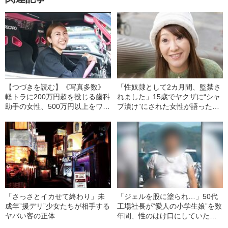
【つづきを読む】《写真多数》
「性奴隷として2カ月間、監禁さ
軽トラに200万円超を投じる歯科
れました」15歳でヤクザに“シャ
助手の女性、500万円以上をワゴ
ブ漬け”にされた女性が語った
ンRに注ぎ込み続ける工場勤務の
「覚せい剤の恐ろしさ」
男性…改造車マニアたちが明か
した“カスタムをやめられない理
由”
「さっさとイカせて終わり」未
「ジェルを股に塗られ…」50代
成年”援デリ”少女たちが相手する
工場社長が“愛人の小学生娘”を数
ヤバい客の正体
年間、性のはけ口にしていた卑
劣犯行の真相《大阪・少女強制