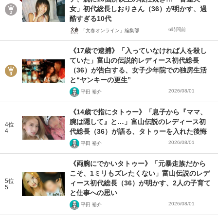
女」初代総長しおりさん（36）が明かす、過
酷すぎる10代
6時間前
「文春オンライン」編集部
《17歳で逮捕》「入っていなければ人を殺し
ていた」富山の伝説的レディース初代総長
（36）が告白する、女子少年院での独房生活
と“ヤンキーの更生”
2026/08/01
平田 裕介
《14歳で指にタトゥー》「息子から『ママ、
腕は隠して』と…」富山伝説のレディース初
4位
4
代総長（36）が語る、タトゥーを入れた後悔
2026/08/01
平田 裕介
《両腕にでかいタトゥー》「元暴走族だから
こそ、1ミリもズレたくない」富山伝説のレデ
5位
ィース初代総長（36）が明かす、2人の子育て
5
と仕事への思い
2026/08/01
平田 裕介