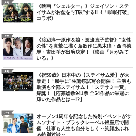
PR
《映画『シェルター』》ジェイソン・ステ
イサムがお盆を“打破”する!!《「眠眠打破」
コラボ》
PR
《渡辺淳一原作＆娘・渡邉直子監督》“女性
の性”を真摯に描く意欲作に黒木瞳・西岡德
馬・吉田羊が出演決定！《映画『月がみて
いる』》
PR
《祝59歳》日本中の【ステイサム愛】が大
暴走！ “勝手に”生誕祭試写会開催！ 主演も
助演も全部ステイサム！「ステサミー賞」
爆誕！【応募総数941票 全54作品の栄冠に
輝いた作品とはー!?】
PR
オープン1周年を記念した特別イベントがサ
ムソナイト・ブラックレーベル銀座店で開
催 仕事も人生も自分らしく～笑顔あふれ
る特別対談～