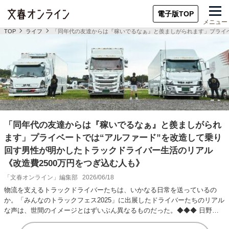
電子版TOP
メニュー
TOP
ライフ
「同年代の友達からは『稼いでるなぁ』と羨ましがられます」プライベ
「同年代の友達からは『稼いでるなぁ』と羨ましがられ
ます」プライベートでは“アルファード”を改造して乗り
回す男性が明かしたトラックドライバー生活のリアル
《改造費2500万円をつぎ込む人も》
「文春オンライン」編集部
2026/06/18
物流を支えるトラックドライバーたちは、いかなる日常を送っているの
か。「みんなのトラックフェス2025」に出展したドライバーたちのリアル
な声は、世間のイメージとはずいぶん異なるものだった。◆◆◆ 日野・
プロフィアでコ…