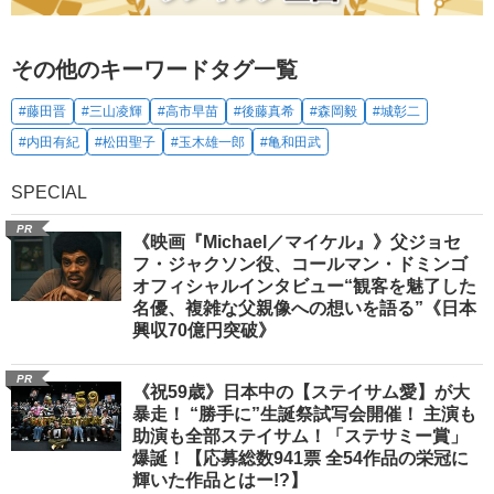
その他のキーワードタグ一覧
#藤田晋
#三山凌輝
#高市早苗
#後藤真希
#森岡毅
#城彰二
#内田有紀
#松田聖子
#玉木雄一郎
#亀和田武
SPECIAL
PR
《映画『Michael／マイケル』》父ジョセ
フ・ジャクソン役、コールマン・ドミンゴ
オフィシャルインタビュー“観客を魅了した
名優、複雑な父親像への想いを語る”《日本
興収70億円突破》
PR
《祝59歳》日本中の【ステイサム愛】が大
暴走！ “勝手に”生誕祭試写会開催！ 主演も
助演も全部ステイサム！「ステサミー賞」
爆誕！【応募総数941票 全54作品の栄冠に
輝いた作品とはー!?】