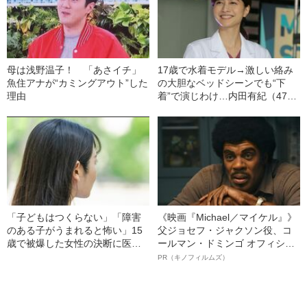
母は浅野温子！ 「あさイチ」
17歳で水着モデル→激しい絡み
魚住アナが“カミングアウト”した
の大胆なベッドシーンでも“下
理由
着”で演じわけ…内田有紀（47）
の“一度は引退した”女優人生
「子どもはつくらない」「障害
《映画『Michael／マイケル』》
のある子がうまれると怖い」15
父ジョセフ・ジャクソン役、コ
歳で被爆した女性の決断に医者
ールマン・ドミンゴ オフィシャ
が激怒…彼女の人生を変えた“医
ルインタビュー“観客を魅了した
PR（キノフィルムズ）
者からの衝撃的な一言”
名優、複雑な父親像への想いを
語る”《日本興収70億円突破》