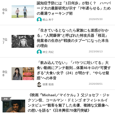
認知症予防には「1日何歩」が効く？ ハーバ
ード大の最新研究が示す「7年遅らせる」ため
6位
6
の最適ウォーキング術
2026/05/30
梶山 寿子
「生きているとなったら家族にも迷惑がかか
る」“人間爆弾”と呼ばれた特攻兵器「桜花」
7位
発案者の生存が“戦後のタブー”になった本当
7
の理由
2023/08/13
神立 尚紀
「飲み込んでない」「バケツに吐いてる」大
食い動画にアンチ殺到…体重46キロの“可愛す
8位
ぎる”大食い女子（24）が明かす、“やらせ疑
8
惑”への本音
2026/08/01
徳重 龍徳
《映画『Michael／マイケル』》父ジョセフ・ジャ
PR
クソン役、コールマン・ドミンゴ オフィシャルイ
ンタビュー“観客を魅了した名優、複雑な父親像へ
の想いを語る”《日本興収70億円突破》