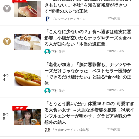
NEW
きもしない…“本物”を知る富裕層が行きつ
く“究極のスシ”の正体
12時間前
プレジデントオンライン
「こんなに少ないの？」食べ過ぎは確実に悪
影響…小腹が空いたらナッツやチーズを食べ
る人が知らない「本当の適正量」
2026/08/05
下村 健寿
「老化が加速」「脳に悪影響も」ナッツやチ
ーズだけじゃなかった…ベストセラー医師が
4位
「できるだけ避けたい」と語る“食べ物”の正
4
体
2026/08/05
下村 健寿
「とうとう脱いだか」体重46キロの“可愛すぎ
NEW
る大食い女子”→大胆な水着姿を披露…24歳イ
5位
ンフルエンサーが明かす、グラビア挑戦の予
5
想外の結末
21時間前
「文春オンライン」編集部