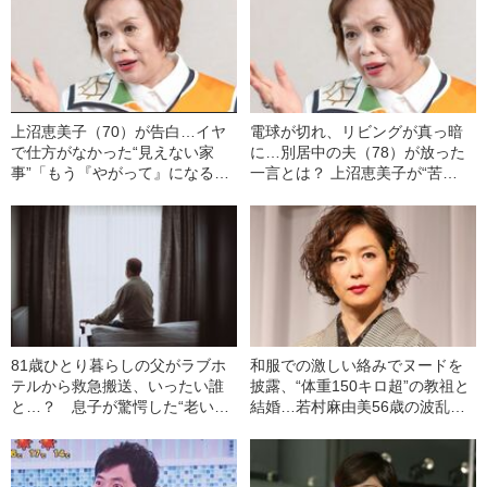
上沼恵美子（70）が告白…イヤ
電球が切れ、リビングが真っ暗
で仕方がなかった“見えない家
に…別居中の夫（78）が放った
事”「もう『やがって』になるわ
一言とは？ 上沼恵美子が“苦
ね」「女がいつまでやり続けな
言”「男の人の間違った楽天家、
あかんねん」
あれなんなんでしょう」
81歳ひとり暮らしの父がラブホ
和服での激しい絡みでヌードを
テルから救急搬送、いったい誰
披露、“体重150キロ超”の教祖と
と…？ 息子が驚愕した“老いた
結婚…若村麻由美56歳の波乱万
親の性生活”
丈