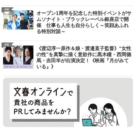
PR
オープン1周年を記念した特別イベントがサ
ムソナイト・ブラックレーベル銀座店で開
催 仕事も人生も自分らしく～笑顔あふれ
る特別対談～
PR
《渡辺淳一原作＆娘・渡邉直子監督》“女性
の性”を真摯に描く意欲作に黒木瞳・西岡德
馬・吉田羊が出演決定！《映画『月がみて
いる』》