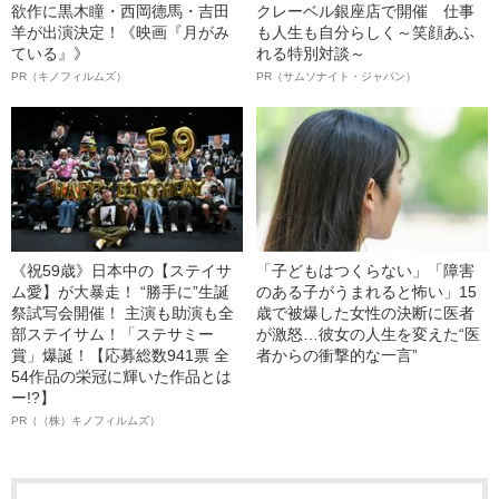
欲作に黒木瞳・西岡德馬・吉田
クレーベル銀座店で開催 仕事
羊が出演決定！《映画『月がみ
も人生も自分らしく～笑顔あふ
ている』》
れる特別対談～
PR（キノフィルムズ）
PR（サムソナイト・ジャパン）
《祝59歳》日本中の【ステイサ
「子どもはつくらない」「障害
ム愛】が大暴走！ “勝手に”生誕
のある子がうまれると怖い」15
祭試写会開催！ 主演も助演も全
歳で被爆した女性の決断に医者
部ステイサム！「ステサミー
が激怒…彼女の人生を変えた“医
賞」爆誕！【応募総数941票 全
者からの衝撃的な一言”
54作品の栄冠に輝いた作品とは
ー!?】
PR（（株）キノフィルムズ）