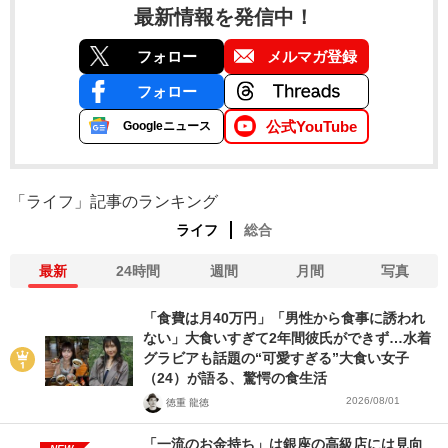
最新情報を発信中！
フォロー
メルマガ登録
フォロー
公式YouTube
Googleニュース
「ライフ」記事のランキング
ライフ
総合
最新
24時間
週間
月間
写真
「食費は月40万円」「男性から食事に誘われ
ない」大食いすぎて2年間彼氏ができず…水着
グラビアも話題の“可愛すぎる”大食い女子
（24）が語る、驚愕の食生活
2026/08/01
徳重 龍徳
「一流のお金持ち」は銀座の高級店には見向