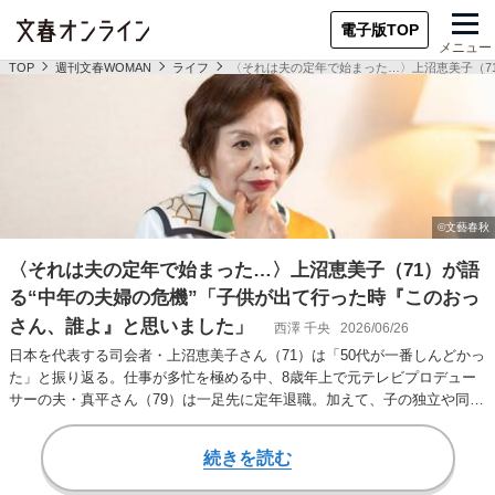
電子版TOP
メニュー
TOP
週刊文春WOMAN
ライフ
〈それは夫の定年で始まった…〉上沼恵美子（7
〈それは夫の定年で始まった…〉上沼恵美子（71）が語
る“中年の夫婦の危機”「子供が出て行った時『このおっ
さん、誰よ』と思いました」
西澤 千央
2026/06/26
日本を代表する司会者・上沼恵美子さん（71）は「50代が一番しんどかっ
た」と振り返る。仕事が多忙を極める中、8歳年上で元テレビプロデュー
サーの夫・真平さん（79）は一足先に定年退職。加えて、子の独立や同居
していた姑…
続きを読む