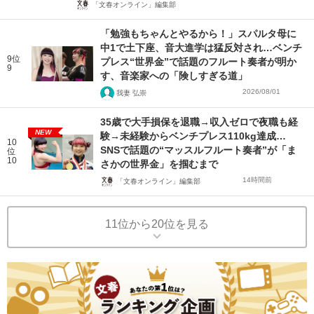
「文春オンライン」編集部
「勉強もちゃんとやるから！」スパルタ母に
中1で土下座、音大進学は猛反対され…ベンチ
9位
プレス“世界金”で話題のフルート奏者が明か
9
す、音楽家への「険しすぎる道」
2026/08/01
我妻 弘崇
35歳で大手損保を退職→収入ゼロで夜職も経
NEW
験→未経験からベンチプレス110kg達成…
10
SNSで話題の“マッスルフルート奏者”が「ま
位
10
さかの世界金」を掴むまで
14時間前
「文春オンライン」編集部
11位から20位を見る