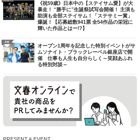
《祝59歳》日本中の【ステイサム愛】が大
暴走！ “勝手に”生誕祭試写会開催！ 主演も
助演も全部ステイサム！「ステサミー賞」
爆誕！【応募総数941票 全54作品の栄冠に
輝いた作品とはー!?】
PR
オープン1周年を記念した特別イベントがサ
ムソナイト・ブラックレーベル銀座店で開
催 仕事も人生も自分らしく～笑顔あふれ
る特別対談～
PRESENT & EVENT