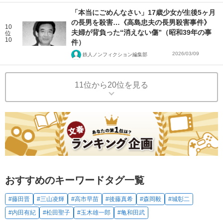
「本当にごめんなさい」17歳少女が生後5ヶ月
の長男を殺害…《高島忠夫の長男殺害事件》
10
夫婦が背負った“消えない傷”（昭和39年の事
位
10
件）
2026/03/09
鉄人ノンフィクション編集部
11位から20位を見る
おすすめのキーワードタグ一覧
#藤田晋
#三山凌輝
#高市早苗
#後藤真希
#森岡毅
#城彰二
#内田有紀
#松田聖子
#玉木雄一郎
#亀和田武