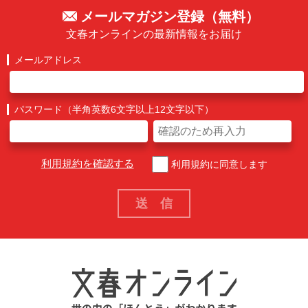
メールマガジン登録（無料）
文春オンラインの最新情報をお届け
メールアドレス
パスワード（半角英数6文字以上12文字以下）
利用規約を確認する
利用規約に同意します