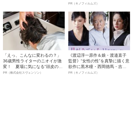
暮らす安田大サーカス
ルインタビュー“観客を魅了した
PR（キノフィルムズ）
HIRO（45）の現在
名優、複雑な父親像への想いを
語る”《日本興収70億円突破》
「えっ、こんなに変わるの？」
《渡辺淳一原作＆娘・渡邉直子
36歳男性ライターのニオイが激
監督》“女性の性”を真摯に描く意
変！ 夏場に気になる“頭皮のニ
欲作に黒木瞳・西岡德馬・吉田
オイ”や“ベタつき”を解消す
羊が出演決定！《映画『月がみ
PR（株式会社スヴェンソン）
PR（キノフィルムズ）
る、“ウィッグのスペシャリス
ている』》
ト”が生み出した徹底ケアとは