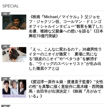
SPECIAL
PR
《映画『Michael／マイケル』》父ジョセ
フ・ジャクソン役、コールマン・ドミンゴ
オフィシャルインタビュー“観客を魅了した
名優、複雑な父親像への想いを語る”《日本
興収70億円突破》
PR
「えっ、こんなに変わるの？」36歳男性ラ
イターのニオイが激変！ 夏場に気にな
る“頭皮のニオイ”や“ベタつき”を解消す
る、“ウィッグのスペシャリスト”が生み出
した徹底ケアとは
PR
《渡辺淳一原作＆娘・渡邉直子監督》“女性
の性”を真摯に描く意欲作に黒木瞳・西岡德
馬・吉田羊が出演決定！《映画『月がみて
いる』》
PR