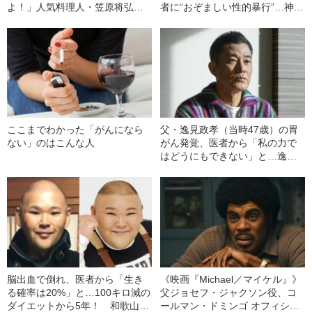
よ！」人気料理人・笠原将弘が
者に“おぞましい性的暴行”…神
思わず声を荒げた亡き妻が“がん
戸・神出病院で起きた“前代未聞
と診断された瞬間”
の虐待事件”
ここまでわかった「がんになら
父・逸見政孝（当時47歳）の胃
ない」のはこんな人
がん発覚、医者から「私の力で
はどうにもできない」と…逸見
太郎（52）が明かす、父親の
「がん告白会見」その壮絶な裏
側
脳出血で倒れ、医者から「生き
《映画『Michael／マイケル』》
る確率は20%」と…100キロ減の
父ジョセフ・ジャクソン役、コ
ダイエットから5年！ 和歌山に
ールマン・ドミンゴ オフィシャ