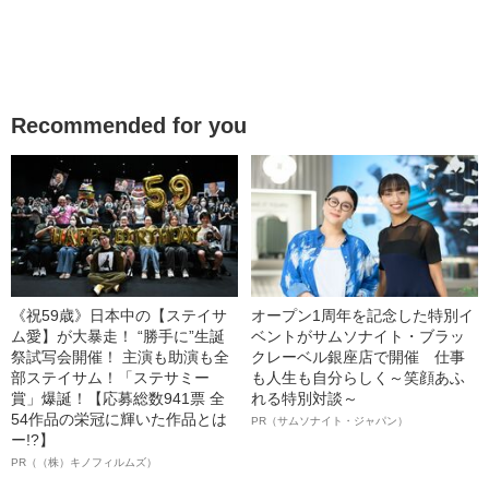
Recommended for you
《祝59歳》日本中の【ステイサ
オープン1周年を記念した特別イ
ム愛】が大暴走！ “勝手に”生誕
ベントがサムソナイト・ブラッ
祭試写会開催！ 主演も助演も全
クレーベル銀座店で開催 仕事
部ステイサム！「ステサミー
も人生も自分らしく～笑顔あふ
賞」爆誕！【応募総数941票 全
れる特別対談～
54作品の栄冠に輝いた作品とは
PR（サムソナイト・ジャパン）
ー!?】
PR（（株）キノフィルムズ）