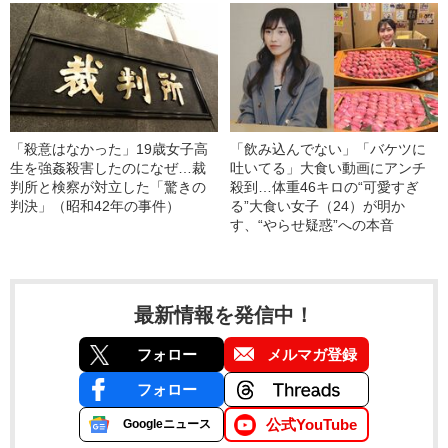
「殺意はなかった」19歳女子高
「飲み込んでない」「バケツに
生を強姦殺害したのになぜ…裁
吐いてる」大食い動画にアンチ
判所と検察が対立した「驚きの
殺到…体重46キロの“可愛すぎ
判決」（昭和42年の事件）
る”大食い女子（24）が明か
す、“やらせ疑惑”への本音
最新情報を発信中！
フォロー
メルマガ登録
フォロー
公式YouTube
Googleニュース