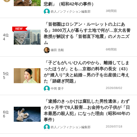
悲劇」（昭和42年の事件）
3時間前
鉄人ノンフィクション編集部
「首都圏はロシアン・ルーレットの上にあ
NEW
る」3800万人が暮らす土地で何が…京大名誉
4位
教授が解説する「首都直下地震」のメカニズ
4
ム
6時間前
鎌田 浩毅
「子どもがいいひんのやから、離婚してしま
ったほうが」とも…京都の料亭の長女（43）
5位
が“婿入り”夫と結婚→男の子を出産後に考え
5
た「跡継ぎ問題」
2026/08/02
中岡 愛子
「逮捕のきっかけは腐乱した男性遺体」わず
か1ヶ月半で8人殺害…お金持ちの子供が「日
6位
本最悪の殺人犯」になった理由（昭和40年の
6
事件）
2026/07/18
鉄人ノンフィクション編集部