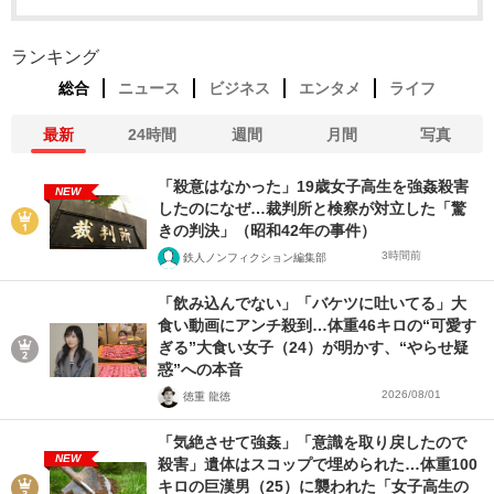
ランキング
総合
ニュース
ビジネス
エンタメ
ライフ
最新
24時間
週間
月間
写真
「殺意はなかった」19歳女子高生を強姦殺害
NEW
したのになぜ…裁判所と検察が対立した「驚
きの判決」（昭和42年の事件）
3時間前
鉄人ノンフィクション編集部
「飲み込んでない」「バケツに吐いてる」大
食い動画にアンチ殺到…体重46キロの“可愛す
ぎる”大食い女子（24）が明かす、“やらせ疑
惑”への本音
2026/08/01
徳重 龍徳
「気絶させて強姦」「意識を取り戻したので
NEW
殺害」遺体はスコップで埋められた…体重100
キロの巨漢男（25）に襲われた「女子高生の