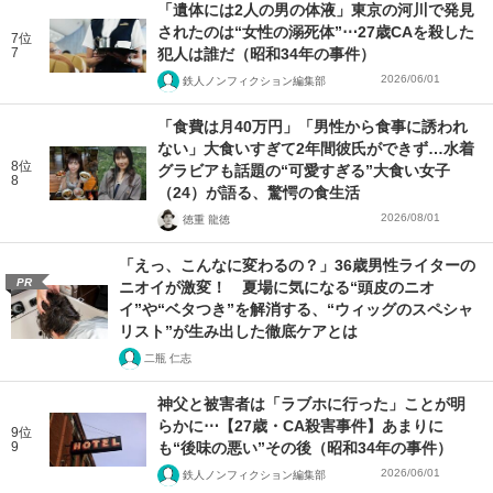
「遺体には2人の男の体液」東京の河川で発見
されたのは“女性の溺死体”⋯27歳CAを殺した
7位
7
犯人は誰だ（昭和34年の事件）
2026/06/01
鉄人ノンフィクション編集部
「食費は月40万円」「男性から食事に誘われ
ない」大食いすぎて2年間彼氏ができず…水着
8位
グラビアも話題の“可愛すぎる”大食い女子
8
（24）が語る、驚愕の食生活
2026/08/01
徳重 龍徳
「えっ、こんなに変わるの？」36歳男性ライターの
PR
ニオイが激変！ 夏場に気になる“頭皮のニオ
イ”や“ベタつき”を解消する、“ウィッグのスペシャ
リスト”が生み出した徹底ケアとは
二瓶 仁志
神父と被害者は「ラブホに行った」ことが明
らかに⋯【27歳・CA殺害事件】あまりに
9位
9
も“後味の悪い”その後（昭和34年の事件）
2026/06/01
鉄人ノンフィクション編集部