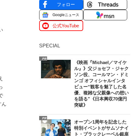
フォロー
Googleニュース
公式YouTube
い
SPECIAL
PR
《映画『Michael／マイケ
ル』》父ジョセフ・ジャク
ソン役、コールマン・ドミ
え
ンゴ オフィシャルインタ
ビュー“観客を魅了した名
っ
優、複雑な父親像への想い
で
を語る”《日本興収70億円
すん
突破》
PR
オープン1周年を記念した
特別イベントがサムソナイ
ト・ブラックレーベル銀座