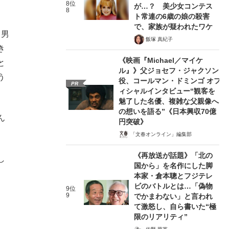
8位
が…？ 美少女コンテス
8
ト常連の6歳の娘の殺害
で、家族が疑われたワケ
、男
飯塚 真紀子
き
《映画『Michael／マイケ
と
ル』》父ジョセフ・ジャクソン
う
役、コールマン・ドミンゴ オフ
PR
ィシャルインタビュー“観客を
魅了した名優、複雑な父親像へ
の想いを語る”《日本興収70億
ん
円突破》
「文春オンライン」編集部
《再放送が話題》「北の
し
国から」を名作にした脚
本家・倉本聰とフジテレ
ビのバトルとは…「偽物
9位
9
でかまわない」と言われ
て激怒し、自ら書いた“極
限のリアリティ”