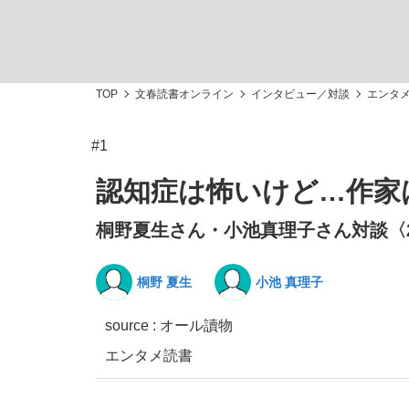
TOP
文春読書オンライン
インタビュー／対談
エンタ
#1
「敗因分析は一切聞かれなかった」侍ジャパン選
キングの誕生を、目撃せよ。
認知症は怖いけど…作家
桐野夏生さん・小池真理子さん対談〈
桐野 夏生
小池 真理子
the Style
source : オール讀物
エンタメ
読書
「目標達成できなかったからと言って…」サッ