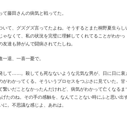
って藤田さんの病気と戦ってた。
いて、グズグズ言ってたよね。そうするとまた桐野夏生らし
じゃなくて、私の状況を完璧に理解してくれてることがわかっ
の友達も肺がんで闘病されてたしね。
進一退、一喜一憂で。
して……。殺しても死なないような元気な男が、日に日に衰
のがわかってくる。そういうプロセスをつぶさに見ていた。甘
て繋いだことなかったんだけれど、病気がわかって亡くなるま
てあげたのね。その手の感触を、なんてことない時にふと思い出
いに。不思議な感じよ、あれは。