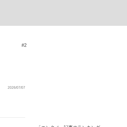
ない資産運用のすべて
#2
が悲しい」『北の国から』倉本聰氏（91...
2026/07/07