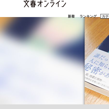
新着
ランキング
カテ
スクープ
ニュー
おすすめのキ
#藤田晋
#三
#玉木雄一郎
「90%は失敗する。でも…」本田圭佑が初め
終戦から81年