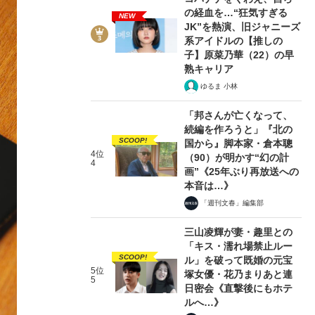
の経血を…“狂気すぎる
NEW
JK”を熱演、旧ジャニーズ
系アイドルの【推しの
子】原菜乃華（22）の早
熟キャリア
ゆるま 小林
「邦さんが亡くなって、
続編を作ろうと」『北の
SCOOP!
国から』脚本家・倉本聰
4位
（90）が明かす“幻の計
4
画”《25年ぶり再放送への
本音は…》
「週刊文春」編集部
三山凌輝が妻・趣里との
「キス・濡れ場禁止ルー
SCOOP!
ル」を破って既婚の元宝
5位
塚女優・花乃まりあと連
5
日密会《直撃後にもホテ
ルへ…》