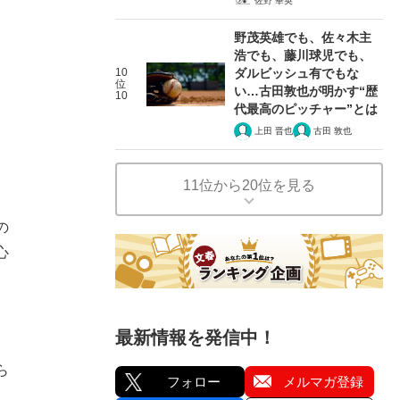
佐野 華英
野茂英雄でも、佐々木主
浩でも、藤川球児でも、
10
ダルビッシュ有でもな
位
い…古田敦也が明かす“歴
10
代最高のピッチャー”とは
上田 晋也
古田 敦也
11位から20位を見る
の
心
最新情報を発信中！
ら
フォロー
メルマガ登録