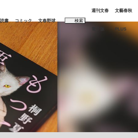
週刊文春
文藝春秋
読書
コミック
文春野球
検索
電子版
PLUS
インタビュー
読書
#松田聖子
む将棋
BC日本代表“敗戦”の真実 選手が明かす...