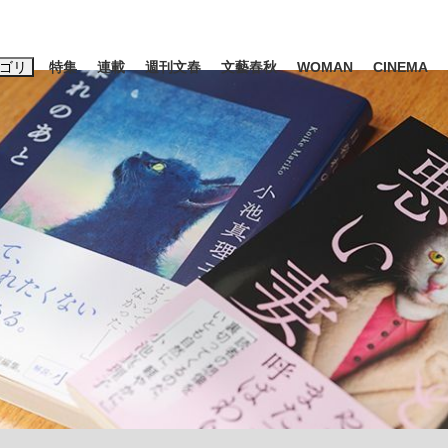
ゴリ
特集
連載
週刊文春
文藝春秋
WOMAN
CINEMA
キーワード入力
ス
エンタメ
ライフ
ビジネス
ーワードタグ一覧
山凌輝
#高市早苗
#後藤真希
#森岡毅
#城彰二
#内田有紀
観る将棋、読
#亀和田武
て明かした日本代表監督に...
「最悪の空気のまま解散」W