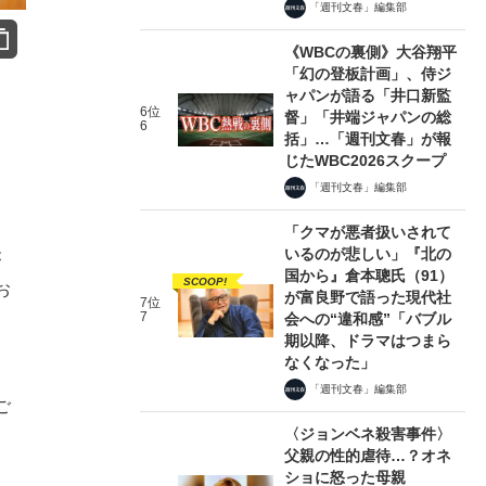
「週刊文春」編集部
《WBCの裏側》大谷翔平
「幻の登板計画」、侍ジ
ャパンが語る「井口新監
6位
督」「井端ジャパンの総
6
括」…「週刊文春」が報
じたWBC2026スクープ
「週刊文春」編集部
「クマが悪者扱いされて
いるのが悲しい」『北の
が
国から』倉本聰氏（91）
SCOOP!
お
が富良野で語った現代社
7位
7
会への“違和感”「バブル
期以降、ドラマはつまら
なくなった」
、
「週刊文春」編集部
ご
〈ジョンベネ殺害事件〉
父親の性的虐待…？オネ
ショに怒った母親