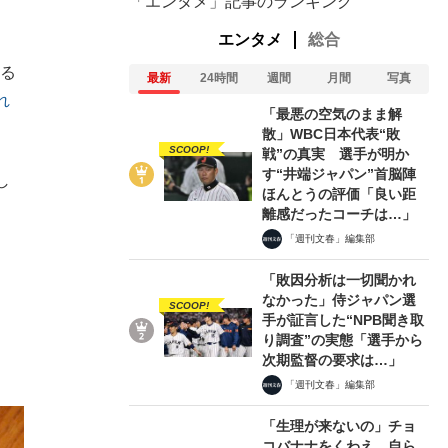
「エンタメ」記事のランキング
エンタメ
総合
する
最新
24時間
週間
月間
写真
れ
「最悪の空気のまま解
散」WBC日本代表“敗
SCOOP!
戦”の真実 選手が明か
す“井端ジャパン”首脳陣
し
ほんとうの評価「良い距
離感だったコーチは…」
「週刊文春」編集部
「敗因分析は一切聞かれ
なかった」侍ジャパン選
SCOOP!
手が証言した“NPB聞き取
り調査”の実態「選手から
次期監督の要求は…」
「週刊文春」編集部
「生理が来ないの」チョ
コバナナをくわえ、自ら