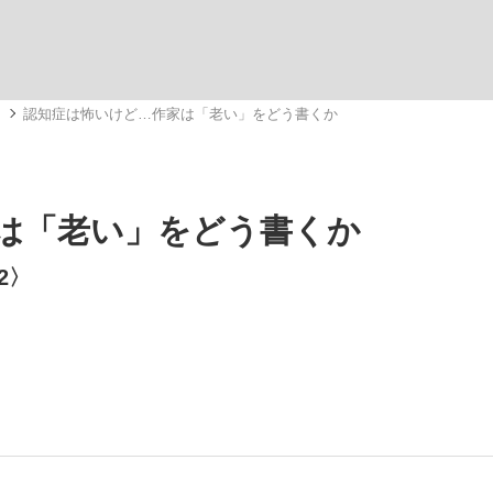
いまさら聞け
メ
認知症は怖いけど…作家は「老い」をどう書くか
手が証言した“NPB聞...
「クマが悪者扱いされているの
は「老い」をどう書くか
2〉
もっと見る
カー日本代表・森保一監督...