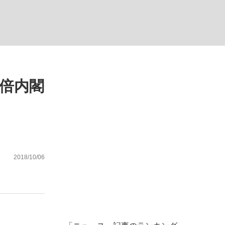
ない資産運用のすべて
安倍内閣
が悲しい」『北の国から』倉本聰氏（91...
2018/10/06