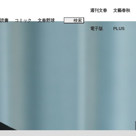
週刊文春
文藝春秋
読書
コミック
文春野球
検索
電子版
PLUS
インタビュー
読書
#松田聖子
む将棋
BC日本代表“敗戦”の真実 選手が明かす...