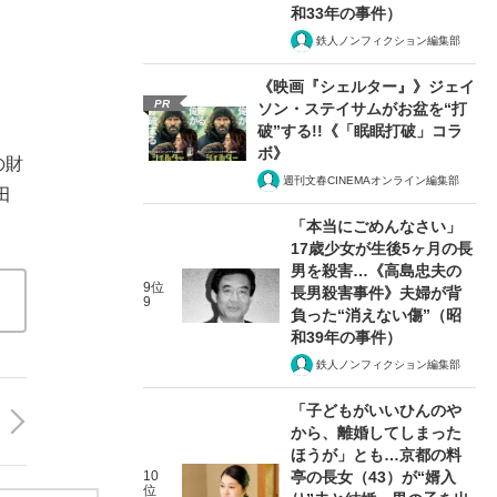
和33年の事件）
鉄人ノンフィクション編集部
《映画『シェルター』》ジェイ
PR
ソン・ステイサムがお盆を“打
破”する!!《「眠眠打破」コラ
ボ》
の財
週刊文春CINEMAオンライン編集部
田
「本当にごめんなさい」
17歳少女が生後5ヶ月の長
男を殺害…《高島忠夫の
9位
長男殺害事件》夫婦が背
9
負った“消えない傷”（昭
和39年の事件）
鉄人ノンフィクション編集部
「子どもがいいひんのや
から、離婚してしまった
ほうが」とも…京都の料
10
亭の長女（43）が“婿入
位