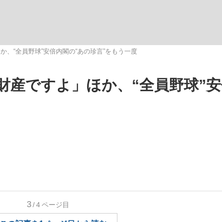
いまさら聞け
、“全員野球”安倍内閣の“あの珍言”をもう一度
財産ですよ」ほか、“全員野球”
手が証言した“NPB聞...
「クマが悪者扱いされているの
もっと見る
3
/4
ページ目
カー日本代表・森保一監督...