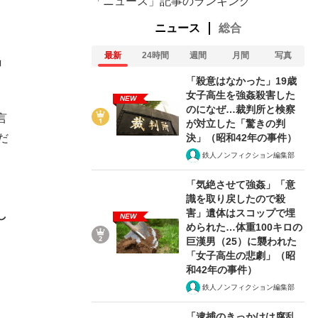
「ニュース」記事のランキング
ニュース
総合
最新
24時間
週間
月間
写真
」
「殺意はなかった」19歳
女子高生を強姦殺害した
NEW
のになぜ…裁判所と検察
言
が対立した「驚きの判
決」（昭和42年の事件）
だ
鉄人ノンフィクション編集部
「気絶させて強姦」「意
識を取り戻したので殺
害」遺体はスコップで埋
し
NEW
められた…体重100キロの
巨漢男（25）に襲われた
「女子高生の悲劇」（昭
和42年の事件）
鉄人ノンフィクション編集部
「逮捕のきっかけは腐乱