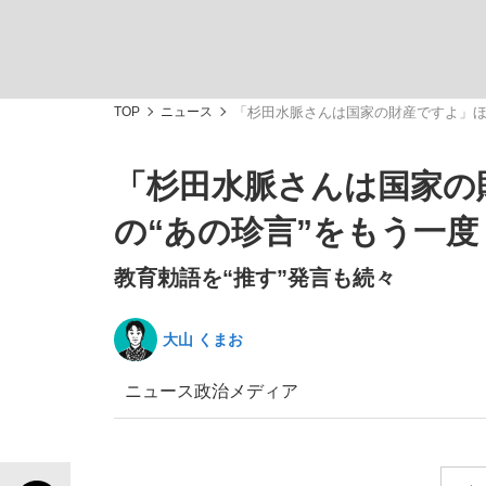
TOP
ニュース
「杉田水脈さんは国家の財産ですよ」ほか
「杉田水脈さんは国家の
「敗因分析は一切聞かれなかった」侍ジャパン選
キングの誕生を、目撃せよ。
の“あの珍言”をもう一度
教育勅語を“推す”発言も続々
大山 くまお
the Style
ニュース
政治
メディア
「目標達成できなかったからと言って…」サッ