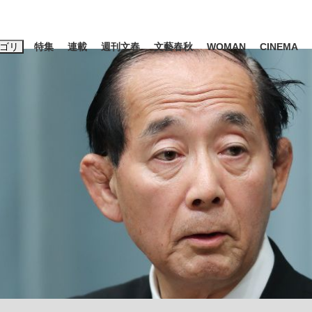
ゴリ
特集
連載
週刊文春
文藝春秋
WOMAN
CINEMA
キーワード入力
ス
エンタメ
ライフ
ビジネス
ーワードタグ一覧
山凌輝
#高市早苗
#後藤真希
#森岡毅
#城彰二
#内田有紀
観る将棋、読
#亀和田武
て明かした日本代表監督に...
「最悪の空気のまま解散」W