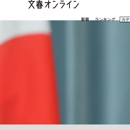
新着
ランキング
カテ
スクープ
ニュー
おすすめのキ
#藤田晋
#三
#玉木雄一郎
「90%は失敗する。でも…」本田圭佑が初め
終戦から81年