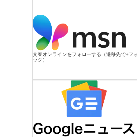
文春オンラインをフォローする
（遷移先で+フ
ック）