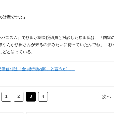
の財産ですよ」
ャパニズム』で杉田水脈衆院議員と対談した原田氏は、「国家
僕なんか杉田さんが来るの夢みたいに待っていたんでね」「杉
などと語っている。
安倍首相は「全員野球内閣」と言うが……
1
2
3
4
次へ