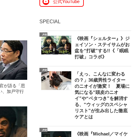
公式YouTube
SPECIAL
PR
《映画『シェルター』》ジ
ェイソン・ステイサムがお
盆を“打破”する!!《「眠眠
打破」コラボ》
PR
「えっ、こんなに変わる
の？」36歳男性ライター
次官が語る「思
のニオイが激変！ 夏場に
い、加戸守行
気になる“頭皮のニオ
イ”や“ベタつき”を解消す
る、“ウィッグのスペシャ
リスト”が生み出した徹底
ケアとは
PR
《映画『Michael／マイケ