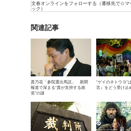
文春オンラインをフォローする
（遷移先で☆マ
ック）
関連記事
貴乃花「参院選出馬説」 新聞
“ゲイのネトウヨ”
報道で深まる“貴が支持する政
言』をどう受け止
党”の謎