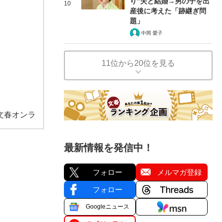
り”夫と結婚→男の子を出
10
産後に考えた「跡継ぎ問
題」
中岡 愛子
11位から20位を見る
文春オンラ
最新情報を発信中！
フォロー
メルマガ登録
フォロー
Googleニュース