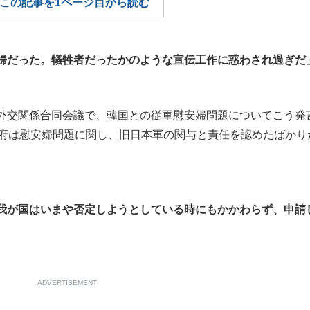
この記事を1ページ目から読む
もっと見る
婦だった。犠牲者だったかのような宣伝工作に惑わされ過ぎだ
外交関係合同会議で、韓国との従軍慰安婦問題についてこう発
政府は慰安婦問題に関し、旧日本軍の関与と責任を認めたばかり
我が国はいまや否定しようとしている時にもかかわらず、申請
ADVERTISEMENT