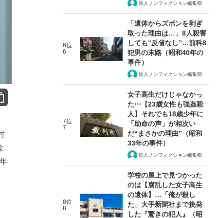
鉄人ノンフィクション編集部
「遺体からズボンを剥ぎ
取った理由は…」8人殺害
しても“反省なし”…前科8
6位
6
犯男の末路（昭和40年の
事件）
鉄人ノンフィクション編集部
女子高生だけじゃなかっ
た⋯【23歳女性も強姦殺
人】それでも18歳少年に
7位
「助命の声」が相次い
7
だ“まさかの理由”（昭和
討
33年の事件）
よ
鉄人ノンフィクション編集部
5年
学校の屋上で見つかった
のは【腐乱した女子高生
の遺体】…「俺が殺し
8位
た」大手新聞社まで挑発
8
した『驚きの犯人』（昭