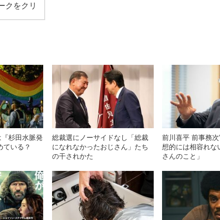
ークをクリ
は『杉田水脈発
総裁選にノーサイドなし「総裁
前川喜平 前事務
めている？
になれなかったおじさん」たち
想的には相容れな
の干されかた
さんのこと」