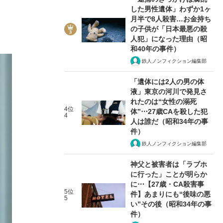
した男性遺体」わずか1ヶ
月半で8人殺害…お金持ち
の子供が「日本最悪の殺
人犯」になった理由（昭
和40年の事件）
鉄人ノンフィクション編集部
「遺体には2人の男の体
液」東京の河川で発見さ
れたのは“女性の溺死
4位
体”⋯27歳CAを殺した犯
4
人は誰だ（昭和34年の事
件）
鉄人ノンフィクション編集部
神父と被害者は「ラブホ
に行った」ことが明らか
に⋯【27歳・CA殺害事
5位
件】あまりにも“後味の悪
5
い”その後（昭和34年の事
件）