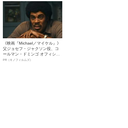
ト”が生み出した徹底ケアとは
《映画『Michael／マイケル』》
父ジョセフ・ジャクソン役、コ
ールマン・ドミンゴ オフィシャ
ルインタビュー“観客を魅了した
PR（キノフィルムズ）
名優、複雑な父親像への想いを
語る”《日本興収70億円突破》