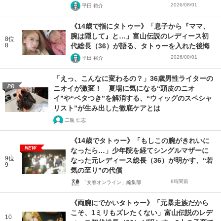
2026/08/01
平田 裕介
《14歳で指にタトゥー》「息子から『ママ、
腕は隠して』と…」富山伝説のレディース初
8位
8
代総長（36）が語る、タトゥーを入れた後悔
2026/08/01
平田 裕介
「えっ、こんなに変わるの？」36歳男性ライターの
PR
ニオイが激変！ 夏場に気になる“頭皮のニオ
イ”や“ベタつき”を解消する、“ウィッグのスペシャ
リスト”が生み出した徹底ケアとは
二瓶 仁志
《14歳でタトゥー》「もしこの腕がきれいに
NEW
なったら…」少年院を経てシングルマザーに
9位
なった元レディース総長（36）が明かす、“若
9
気の至り”の代償
8時間前
「文春オンライン」編集部
《両腕にでかいタトゥー》「元暴走族だから
こそ、1ミリもズレたくない」富山伝説のレデ
10