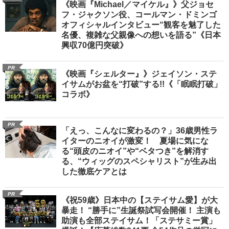
《映画『Michael／マイケル』》父ジョセ
フ・ジャクソン役、コールマン・ドミンゴ
オフィシャルインタビュー“観客を魅了した
名優、複雑な父親像への想いを語る”《日本
興収70億円突破》
PR
《映画『シェルター』》ジェイソン・ステ
イサムがお盆を“打破”する!!《「眠眠打破」
コラボ》
PR
「えっ、こんなに変わるの？」36歳男性ラ
イターのニオイが激変！ 夏場に気にな
る“頭皮のニオイ”や“ベタつき”を解消す
る、“ウィッグのスペシャリスト”が生み出
した徹底ケアとは
PR
《祝59歳》日本中の【ステイサム愛】が大
暴走！ “勝手に”生誕祭試写会開催！ 主演も
助演も全部ステイサム！「ステサミー賞」