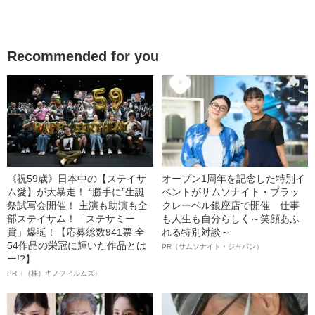
Recommended for you
《祝59歳》日本中の【ステイサ
オープン1周年を記念した特別イ
ム愛】が大暴走！ “勝手に”生誕
ベントがサムソナイト・ブラッ
祭試写会開催！ 主演も助演も全
クレーベル銀座店で開催 仕事
部ステイサム！「ステサミー
も人生も自分らしく～笑顔あふ
賞」爆誕！【応募総数941票 全
れる特別対談～
54作品の栄冠に輝いた作品とは
PR（サムソナイト・ジャパン）
ー!?】
PR（（株）キノフィルムズ）