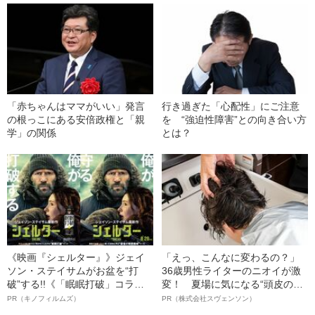
「赤ちゃんはママがいい」発言
行き過ぎた「心配性」にご注意
の根っこにある安倍政権と「親
を “強迫性障害”との向き合い方
学」の関係
とは？
《映画『シェルター』》ジェイ
「えっ、こんなに変わるの？」
ソン・ステイサムがお盆を“打
36歳男性ライターのニオイが激
破”する!!《「眠眠打破」コラ
変！ 夏場に気になる“頭皮のニ
ボ》
オイ”や“ベタつき”を解消す
PR（キノフィルムズ）
PR（株式会社スヴェンソン）
る、“ウィッグのスペシャリス