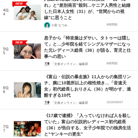
NEW
れ」と“差別発言”殺到…ケニア人男性と結婚
4位
した日本人女性（31）が、“世間からの視
4
線”に思うこと
8時間前
小泉 なつみ
息子から「特攻服はダサい。タトゥーは隠し
NEW
て」と…少年院を経てシングルマザーになっ
5位
た元レディース総長（36）が語る、育児と仕
5
事への思い
8時間前
「文春オンライン」編集部
《富山・伝説の暴走族》11人からの集団リン
チ、腕に10箇所以上の根性焼き…「音速天
6位
女」初代総長しおりさん（36）が明かす、過
6
酷すぎる10代
2026/08/07
「文春オンライン」編集部
《17歳で逮捕》「入っていなければ人を殺し
ていた」富山の伝説的レディース初代総長
7位
（36）が告白する、女子少年院での独房生活
7
と“ヤンキーの更生”