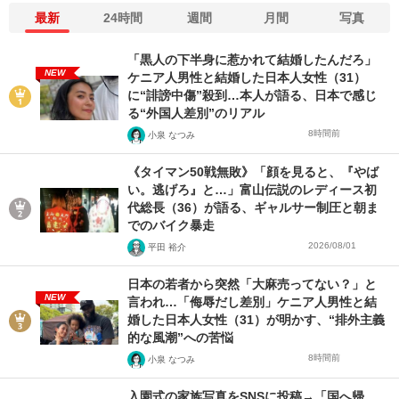
最新
24時間
週間
月間
写真
「黒人の下半身に惹かれて結婚したんだろ」
NEW
ケニア人男性と結婚した日本人女性（31）
に“誹謗中傷”殺到…本人が語る、日本で感じ
る“外国人差別”のリアル
8時間前
小泉 なつみ
《タイマン50戦無敗》「顔を見ると、『やば
い。逃げろ』と…」富山伝説のレディース初
代総長（36）が語る、ギャルサー制圧と朝ま
でのバイク暴走
2026/08/01
平田 裕介
日本の若者から突然「大麻売ってない？」と
NEW
言われ…「侮辱だし差別」ケニア人男性と結
婚した日本人女性（31）が明かす、“排外主義
的な風潮”への苦悩
8時間前
小泉 なつみ
入園式の家族写真をSNSに投稿→「国へ帰