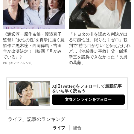
《渡辺淳一原作＆娘・渡邉直子
「トヨタの非を認める判決が出
監督》“女性の性”を真摯に描く意
る可能性は、限りなくゼロ」裁
欲作に黒木瞳・西岡德馬・吉田
判で“勝ち目がない”と伝えたけれ
羊が出演決定！《映画『月がみ
ど…《池袋暴走事故》父・飯塚
ている』》
幸三を説得できなかった「長男
の葛藤」
PR（キノフィルムズ）
X(旧Twitter)をフォローして最新記事
をいち早く読もう
文春オンラインをフォロー
「ライフ」記事のランキング
ライフ
総合