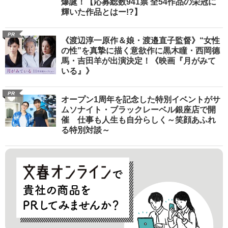
爆誕！【応募総数941票 全54作品の栄冠に
輝いた作品とはー!?】
PR
《渡辺淳一原作＆娘・渡邉直子監督》“女性
の性”を真摯に描く意欲作に黒木瞳・西岡德
馬・吉田羊が出演決定！《映画『月がみて
いる』》
PR
オープン1周年を記念した特別イベントがサ
ムソナイト・ブラックレーベル銀座店で開
催 仕事も人生も自分らしく～笑顔あふれ
る特別対談～