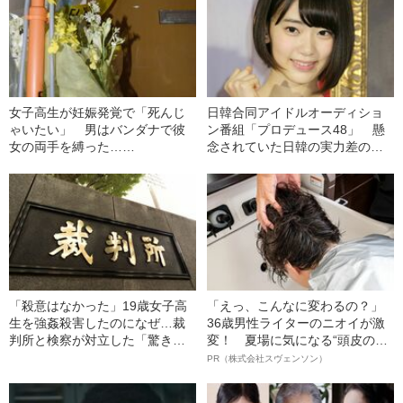
女子高生が妊娠発覚で「死んじ
日韓合同アイドルオーディショ
ゃいたい」 男はバンダナで彼
ン番組「プロデュース48」 懸
女の両手を縛った……
念されていた日韓の実力差のゆ
くえ
「殺意はなかった」19歳女子高
「えっ、こんなに変わるの？」
生を強姦殺害したのになぜ…裁
36歳男性ライターのニオイが激
判所と検察が対立した「驚きの
変！ 夏場に気になる“頭皮のニ
判決」（昭和42年の事件）
オイ”や“ベタつき”を解消す
PR（株式会社スヴェンソン）
る、“ウィッグのスペシャリス
ト”が生み出した徹底ケアとは