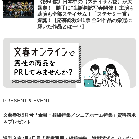
《祝59歳》日本中の【ステイサム愛】が大
暴走！ “勝手に”生誕祭試写会開催！ 主演も
助演も全部ステイサム！「ステサミー賞」
爆誕！【応募総数941票 全54作品の栄冠に
輝いた作品とはー!?】
PRESENT & EVENT
文藝春秋9月号「金融・相続特集／シニアホーム特集」資料請求
＆プレゼント
週刊文春7月2日号「資産運用・相続特集」資料請求＆プレゼン