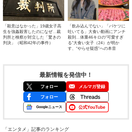
「殺意はなかった」19歳女子高
「飲み込んでない」「バケツに
生を強姦殺害したのになぜ…裁
吐いてる」大食い動画にアンチ
判所と検察が対立した「驚きの
殺到…体重46キロの“可愛すぎ
判決」（昭和42年の事件）
る”大食い女子（24）が明か
す、“やらせ疑惑”への本音
最新情報を発信中！
フォロー
メルマガ登録
フォロー
公式YouTube
Googleニュース
「エンタメ」記事のランキング