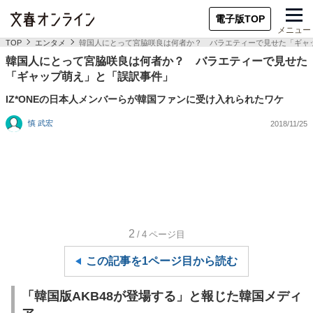
電子版TOP
メニュー
TOP
エンタメ
韓国人にとって宮脇咲良は何者か？ バラエティーで見せた「ギャ
韓国人にとって宮脇咲良は何者か？ バラエティーで見せた
「ギャップ萌え」と「誤訳事件」
IZ*ONEの日本人メンバーらが韓国ファンに受け入れられたワケ
慎 武宏
2018/11/25
2
/4
ページ目
この記事を1ページ目から読む
「韓国版AKB48が登場する」と報じた韓国メディ