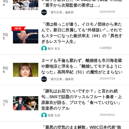
4位
4
「選手から次期監督の要求は…」
2026/08/06
「週刊文春」編集部
「僕は根っこが違う。イロモノ団体から来た
NEW
んで」新日に所属しても“外様扱い”…それで
5位
もスターになった飯伏幸太（44）の「異色す
5
ぎるレスラー人生」
21時間前
飯伏 幸太
ヌードも不倫も厭わず、離婚後も市川海老蔵
や勝地涼と浮名を…「離婚してモテるように
6位
6
なった」高岡早紀（51）の魔性がとまらない
2024/07/29
「週刊文春」編集部
「謝礼はお花でいいですか？」と言われ絶
句…SNSで話題のマッスルフルート奏者・上
7位
原麻衣が語る、プロでも「食べていけない」
7
音楽界のリアル
2026/08/01
我妻 弘崇
「最悪の空気のまま解散」WBC日本代表“敗