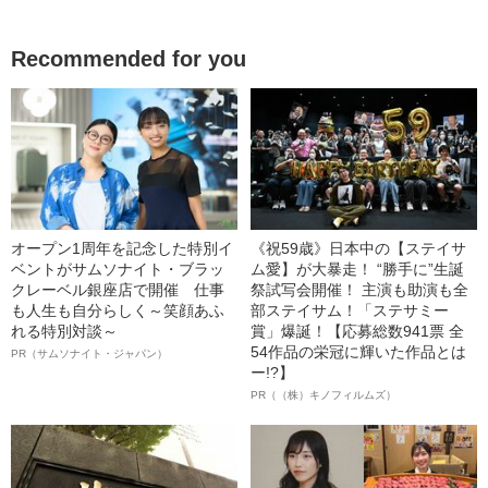
Recommended for you
オープン1周年を記念した特別イ
《祝59歳》日本中の【ステイサ
ベントがサムソナイト・ブラッ
ム愛】が大暴走！ “勝手に”生誕
クレーベル銀座店で開催 仕事
祭試写会開催！ 主演も助演も全
も人生も自分らしく～笑顔あふ
部ステイサム！「ステサミー
れる特別対談～
賞」爆誕！【応募総数941票 全
54作品の栄冠に輝いた作品とは
PR（サムソナイト・ジャパン）
ー!?】
PR（（株）キノフィルムズ）