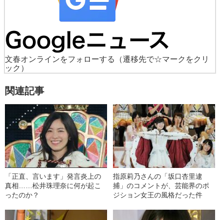
文春オンラインをフォローする
（遷移先で☆マークをクリ
ック）
関連記事
「正直、言います」発言炎上の
指原莉乃さんの「坂口杏里逮
真相……松井珠理奈に何が起こ
捕」のコメントが、芸能界のポ
ったのか？
ジション女王の風格だった件