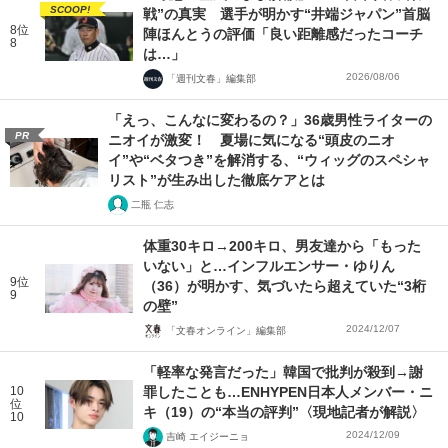
SCOOP!
戦”の真実 選手が明かす“井端ジャパン”首脳
8位
陣ほんとうの評価「良い距離感だったコーチ
8
は…」
2026/08/06
「週刊文春」編集部
「えっ、こんなに変わるの？」36歳男性ライターの
PR
ニオイが激変！ 夏場に気になる“頭皮のニオ
イ”や“ベタつき”を解消する、“ウィッグのスペシャ
リスト”が生み出した徹底ケアとは
二瓶 仁志
体重30キロ→200キロ、男友達から「もった
いない」と…インフルエンサー・ゆりん
9位
（36）が明かす、気づいたら超えていた“3桁
9
の壁”
2024/12/07
「文春オンライン」編集部
「軽率な発言だった」韓国で批判が殺到→謝
10
罪したことも…ENHYPEN日本人メンバー・ニ
位
キ（19）の“本当の評判”〈現地記者が解説〉
10
2024/12/09
吉崎 エイジーニョ