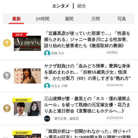
エンタメ
総合
最新
24時間
週間
月間
写真
「近藤真彦が使っていた部屋で…」「性器を
NEW
握らされる」ジャニー喜多川による性加害、
語り始めた被害者たち《徹底取材の裏側》
4時間前
髙橋 大介
ヤクザ顔負けの「血みどろ情事」豊満な身体
を舐めまわされ…「自称16歳美少女」怪演
中、かたせ梨乃（69）の美しすぎる“熟れ方”
2026/08/06
ゆるま 小林
三山凌輝が妻・趣里との「キス・濡れ場禁止
SCOOP!
ルール」を破って既婚の元宝塚女優・花乃ま
りあと連日密会《直撃後にもホテルへ…》
2026/08/04
「週刊文春」編集部
「敗因分析は一切聞かれなかった」侍ジャパ
SCOOP!
ン選手が証言した“NPB聞き取り調査”の実態