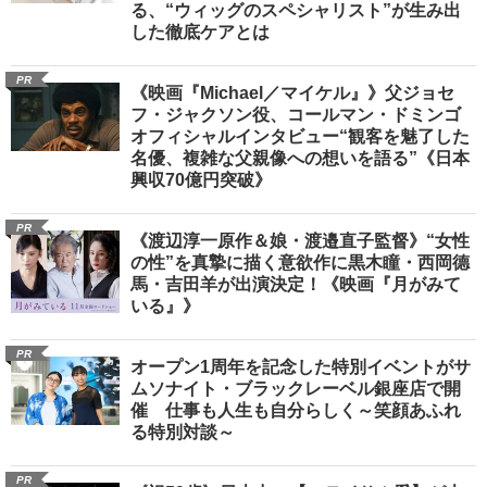
る、“ウィッグのスペシャリスト”が生み出
した徹底ケアとは
PR
《映画『Michael／マイケル』》父ジョセ
フ・ジャクソン役、コールマン・ドミンゴ
オフィシャルインタビュー“観客を魅了した
名優、複雑な父親像への想いを語る”《日本
興収70億円突破》
PR
《渡辺淳一原作＆娘・渡邉直子監督》“女性
の性”を真摯に描く意欲作に黒木瞳・西岡德
馬・吉田羊が出演決定！《映画『月がみて
いる』》
PR
オープン1周年を記念した特別イベントがサ
ムソナイト・ブラックレーベル銀座店で開
催 仕事も人生も自分らしく～笑顔あふれ
る特別対談～
PR