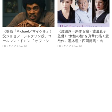
《映画『Michael／マイケル』》
《渡辺淳一原作＆娘・渡邉直子
父ジョセフ・ジャクソン役、コ
監督》“女性の性”を真摯に描く意
ールマン・ドミンゴ オフィシャ
欲作に黒木瞳・西岡德馬・吉田
ルインタビュー“観客を魅了した
羊が出演決定！《映画『月がみ
PR（キノフィルムズ）
PR（キノフィルムズ）
名優、複雑な父親像への想いを
ている』》
語る”《日本興収70億円突破》