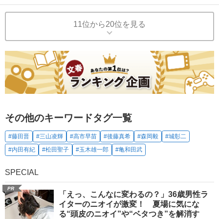
11位から20位を見る
その他のキーワードタグ一覧
#藤田晋
#三山凌輝
#高市早苗
#後藤真希
#森岡毅
#城彰二
#内田有紀
#松田聖子
#玉木雄一郎
#亀和田武
SPECIAL
PR
「えっ、こんなに変わるの？」36歳男性ラ
イターのニオイが激変！ 夏場に気にな
る“頭皮のニオイ”や“ベタつき”を解消す