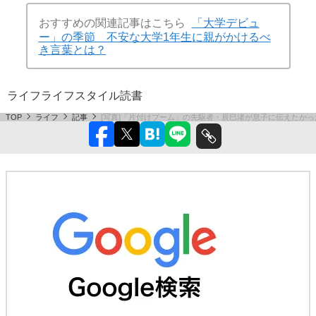
おすすめの関連記事はこちら
「大学デビュ
ー」の季節 不安な大学1年生に親がかけるべ
き言葉とは？
ライフ
ライフスタイル
読書
TOP
ライフ
記事
[写真]「片付けブーム」の先駆者・辰巳渚が息子に伝えたかっ