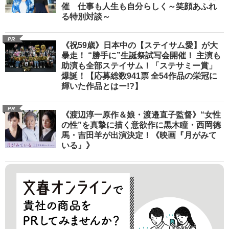
催 仕事も人生も自分らしく～笑顔あふれ
る特別対談～
PR
《祝59歳》日本中の【ステイサム愛】が大
暴走！ “勝手に”生誕祭試写会開催！ 主演も
助演も全部ステイサム！「ステサミー賞」
爆誕！【応募総数941票 全54作品の栄冠に
輝いた作品とはー!?】
PR
《渡辺淳一原作＆娘・渡邉直子監督》“女性
の性”を真摯に描く意欲作に黒木瞳・西岡德
馬・吉田羊が出演決定！《映画『月がみて
いる』》