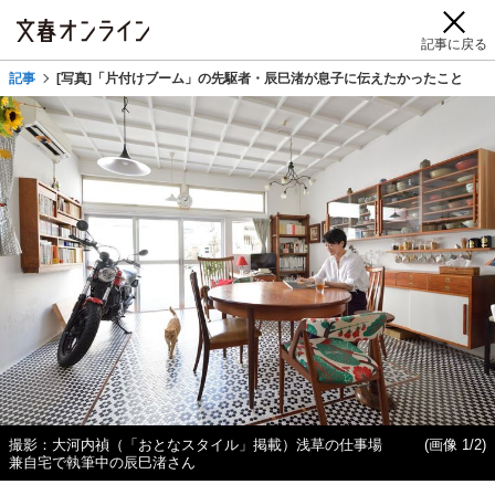
記事に戻る
記事
[写真]「片付けブーム」の先駆者・辰巳渚が息子に伝えたかったこと
撮影：大河内禎（「おとなスタイル」掲載）浅草の仕事場
(画像 1/2)
兼自宅で執筆中の辰巳渚さん