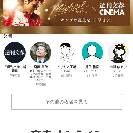
著者
「週刊文春」編
斉藤 章佳
ドリヤス工場
井手 裕彦
市川 はるひ
集部
西川口榎本クリニ
漫画家
ジャーナリスト
ライター
ック副院長（精神
2時間前
8時間前
9時間前
9時間前
保健福祉士・社会
福祉士）
2時間前
その他の著者を見る