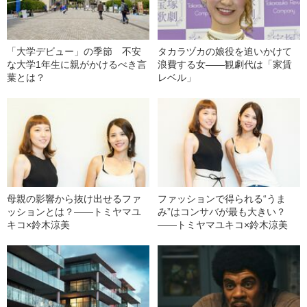
「大学デビュー」の季節 不安
タカラヅカの娘役を追いかけて
な大学1年生に親がかけるべき言
浪費する女――観劇代は「家賃
葉とは？
レベル」
母親の影響から抜け出せるファ
ファッションで得られる“うま
ッションとは？――トミヤマユ
み”はコンサバが最も大きい？
キコ×鈴木涼美
――トミヤマユキコ×鈴木涼美