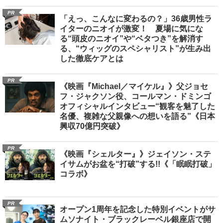
PR
「えっ、こんなに変わるの？」36歳男性ラ
イターのニオイが激変！ 夏場に気にな
る“頭皮のニオイ”や“ベタつき”を解消す
る、“ウィッグのスペシャリスト”が生み出
した徹底ケアとは
PR
《映画『Michael／マイケル』》父ジョセ
フ・ジャクソン役、コールマン・ドミンゴ
オフィシャルインタビュー“観客を魅了した
名優、複雑な父親像への想いを語る”《日本
興収70億円突破》
PR
《映画『シェルター』》ジェイソン・ステ
イサムがお盆を“打破”する!!《「眠眠打破」
コラボ》
PR
オープン1周年を記念した特別イベントがサ
ムソナイト・ブラックレーベル銀座店で開