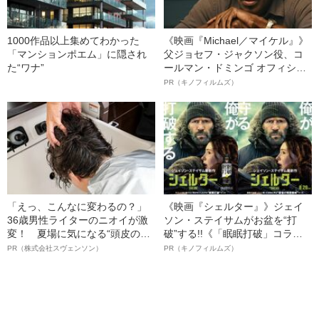
1000作品以上集めてわかった
《映画『Michael／マイケル』》
「マンションポエム」に隠され
父ジョセフ・ジャクソン役、コ
た“ワナ”
ールマン・ドミンゴ オフィシャ
ルインタビュー“観客を魅了した
PR（キノフィルムズ）
名優、複雑な父親像への想いを
語る”《日本興収70億円突破》
「えっ、こんなに変わるの？」
《映画『シェルター』》ジェイ
36歳男性ライターのニオイが激
ソン・ステイサムがお盆を“打
変！ 夏場に気になる“頭皮のニ
破”する!!《「眠眠打破」コラ
オイ”や“ベタつき”を解消す
ボ》
PR（株式会社スヴェンソン）
PR（キノフィルムズ）
る、“ウィッグのスペシャリス
ト”が生み出した徹底ケアとは