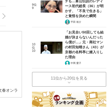
チも…富山伝説のレディ
9位
ース初代総長（36）が明
9
かす、「不良で生きる」
と覚悟を決めた瞬間
平田 裕介
「お見合い50回しても結
婚が決まらないんだった
ら僕が…」元・商社マン
10
の村田知晴さん（43）が
位
10
京都の名料亭に婿入りし
た理由
中岡 愛子
11位から20位を見る
文春オンラ