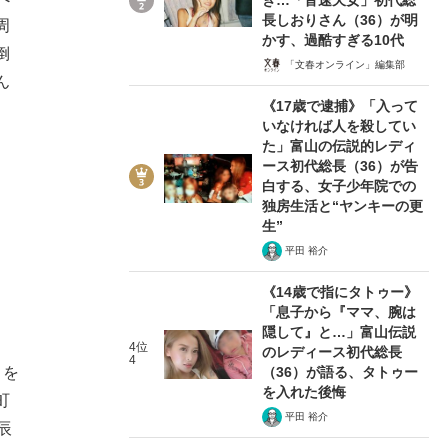
長しおりさん（36）が明
周
かす、過酷すぎる10代
倒
「文春オンライン」編集部
ん
《17歳で逮捕》「入って
いなければ人を殺してい
た」富山の伝説的レディ
ース初代総長（36）が告
白する、女子少年院での
独房生活と“ヤンキーの更
生”
平田 裕介
《14歳で指にタトゥー》
「息子から『ママ、腕は
隠して』と…」富山伝説
4位
のレディース初代総長
4
（36）が語る、タトゥー
』を
を入れた後悔
町
平田 裕介
辰