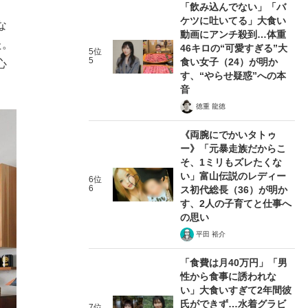
「飲み込んでない」「バ
ケツに吐いてる」大食い
な
動画にアンチ殺到…体重
た。
46キロの“可愛すぎる”大
5位
5
食い女子（24）が明か
心
す、“やらせ疑惑”への本
音
徳重 龍徳
《両腕にでかいタトゥ
ー》「元暴走族だからこ
そ、1ミリもズレたくな
い」富山伝説のレディー
6位
6
ス初代総長（36）が明か
す、2人の子育てと仕事へ
の思い
平田 裕介
「食費は月40万円」「男
性から食事に誘われな
い」大食いすぎて2年間彼
氏ができず…水着グラビ
7位