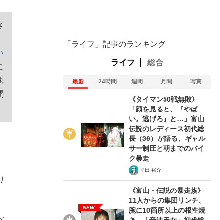
さ
ない資産運用のすべて
。
「ライフ」記事のランキング
い
ライフ
総合
に
執
最新
24時間
週間
月間
写真
が悲しい」『北の国から』倉本聰氏（91...
聞
《タイマン50戦無敗》
「顔を見ると、『やば
い。逃げろ』と…」富山
伝説のレディース初代総
長（36）が語る、ギャル
サー制圧と朝までのバイ
ク暴走
、
平田 裕介
り
《富山・伝説の暴走族》
11人からの集団リンチ、
NEW
腕に10箇所以上の根性焼
べ
き…「音速天女」初代総