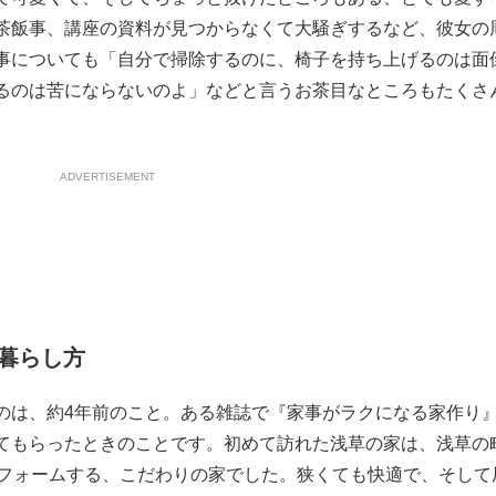
茶飯事、講座の資料が見つからなくて大騒ぎするなど、彼女の
もっと見る
事についても「自分で掃除するのに、椅子を持ち上げるのは面
るのは苦にならないのよ」などと言うお茶目なところもたくさ
ADVERTISEMENT
暮らし方
は、約4年前のこと。ある雑誌で『家事がラクになる家作り
てもらったときのことです。初めて訪れた浅草の家は、浅草の
リフォームする、こだわりの家でした。狭くても快適で、そして