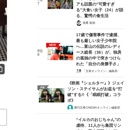
7
アも話題の“可愛すぎ
る”大食い女子（24）が語
る、驚愕の食生活
徳重 龍徳
17歳で傷害事件で逮捕、
最も厳しい女子少年院
NEW
へ…富山の伝説のレディ
8位
ース総長（36）が、独房
8
の孤独の中で突きつけら
れた「自分の身勝手さ」
「文春オンライン」編集部
《映画『シェルター』》ジェイ
PR
ソン・ステイサムがお盆を“打
破”する!!《「眠眠打破」コラ
ボ》
週刊文春CINEMAオンライン編集部
“イルカのおじちゃん”の
虐待、11人から集団リン