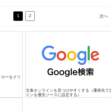
1
2
次へ
ォローをクリ
文春オンラインを見つけやすくする
（遷移先で
インを優先ソースに設定する）