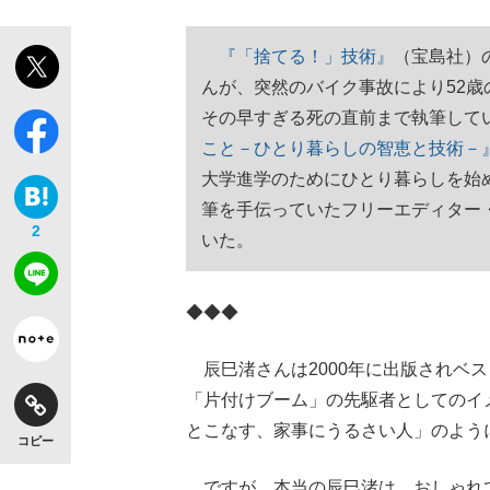
『「捨てる！」技術』
（宝島社）
んが、突然のバイク事故により52歳
その早すぎる死の直前まで執筆して
こと－ひとり暮らしの智恵と技術－
大学進学のためにひとり暮らしを始
「敗因分析は一切聞かれなかった」侍ジャパン選
キングの誕生を、目撃せよ。
筆を手伝っていたフリーエディター
2
いた。
◆◆◆
the Style
辰巳渚さんは2000年に出版されベ
「片付けブーム」の先駆者としてのイ
とこなす、家事にうるさい人」のよう
コピー
「目標達成できなかったからと言って…」サッ
ですが、本当の辰巳渚は、おしゃれ