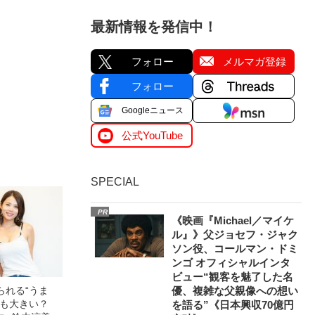
最新情報を発信中！
フォロー
メルマガ登録
フォロー
Googleニュース
公式YouTube
SPECIAL
PR
《映画『Michael／マイケ
ル』》父ジョセフ・ジャク
ソン役、コールマン・ドミ
ンゴ オフィシャルインタ
ビュー“観客を魅了した名
られる“うま
優、複雑な父親像への想い
最も大きい？
を語る”《日本興収70億円