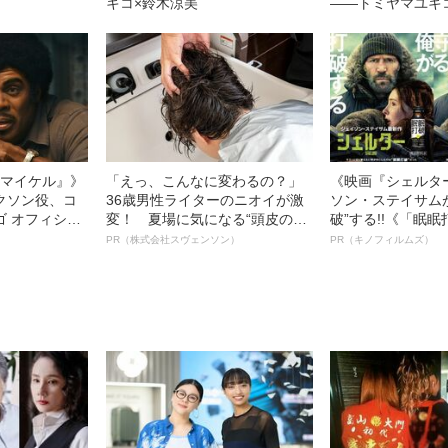
キコ×鈴木涼美
――トミヤマユキ
l／マイケル』》
「えっ、こんなに変わるの？」
《映画『シェルタ
クソン役、コ
36歳男性ライターのニオイが激
ソン・ステイサム
ゴ オフィシャ
変！ 夏場に気になる“頭皮のニ
破”する!!《「眠
観客を魅了した
オイ”や“ベタつき”を解消す
ボ》
PR（株式会社スヴェンソン）
PR（キノフィルムズ）
像への想いを
る、“ウィッグのスペシャリス
0億円突破》
ト”が生み出した徹底ケアとは