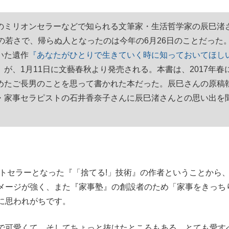
のミリオンセラーなどで知られる文筆家・生活哲学家の辰巳渚
いまさら聞け
の若さで、帰らぬ人となったのは今年の6月26日のことだった
いた遺作
『あなたがひとりで生きていく時に知っておいてほし
』
が、1月11日に文藝春秋より発売される。本書は、2017年春
めたご長男のことを思って書かれた本だった。辰巳さんの原稿
手が証言した“NPB聞...
「クマが悪者扱いされているの
・家事セラピストの石井香奈子さんに辰巳渚さんとの思い出を
ストセラーとなった『「捨てる!」技術』の作者ということから
メージが強く、また『家事塾』の創設者のため「家事をきっち
もっと見る
に思われがちです。
カー日本代表・森保一監督...
で可愛くて、そしてちょっと抜けたところもある、とても愛す