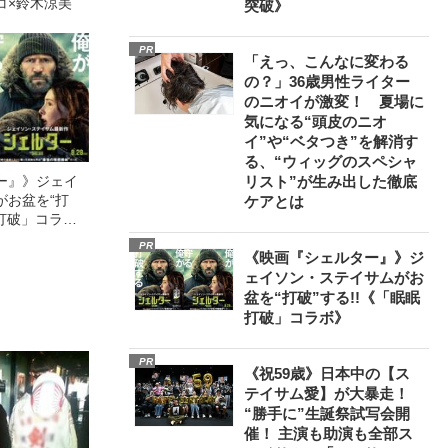
コ×鈴木涼美
突破》
PR
「えっ、こんなに変わる
の？」36歳男性ライター
のニオイが激変！ 夏場に
気になる“頭皮のニオ
イ”や“ベタつき”を解消す
る、“ウィッグのスペシャ
リスト”が生み出した徹底
ー』》ジェイ
がお盆を“打
ケアとは
眠打破」コラ
PR
《映画『シェルター』》ジ
ェイソン・ステイサムがお
盆を“打破”する!!《「眠眠
打破」コラボ》
PR
《祝59歳》日本中の【ス
テイサム愛】が大暴走！
“勝手に”生誕祭試写会開
催！ 主演も助演も全部ス