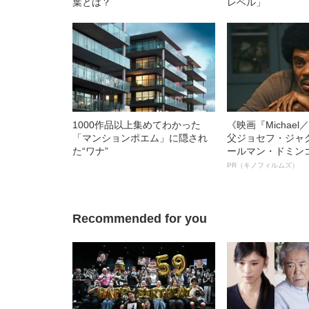
葉とは？
レベル」
1000作品以上集めてわかった
《映画『Michae
「マンションポエム」に隠され
父ジョセフ・ジャ
た“ワナ”
ールマン・ドミン
ルインタビュー“
PR（キノフィルムズ）
名優、複雑な父親
語る”《日本興収7
Recommended for you