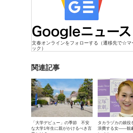
文春オンラインをフォローする
（遷移先で☆マ
ック）
関連記事
「大学デビュー」の季節 不安
タカラヅカの娘役
な大学1年生に親がかけるべき言
浪費する女――観