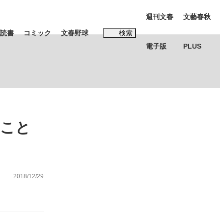
週刊文春
文藝春秋
読書
コミック
文春野球
検索
電子版
PLUS
インタビュー
読書
#松田聖子
たこと
む将棋
2018/12/29
BC日本代表“敗戦”の真実 選手が明かす...