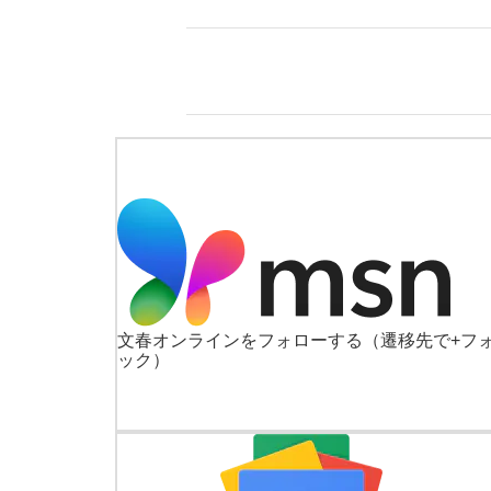
文春オンラインをフォローする
（遷移先で+フ
ック）