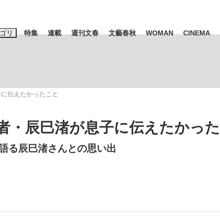
ゴリ
特集
連載
週刊文春
文藝春秋
WOMAN
CINEMA
キーワード入力
ス
エンタメ
ライフ
ビジネス
子に伝えたかったこと
ーワードタグ一覧
山凌輝
#高市早苗
#後藤真希
#森岡毅
#城彰二
#内田有紀
者・辰巳渚が息子に伝えたかっ
観る将棋、読
#亀和田武
語る辰巳渚さんとの思い出
て明かした日本代表監督に...
「最悪の空気のまま解散」W