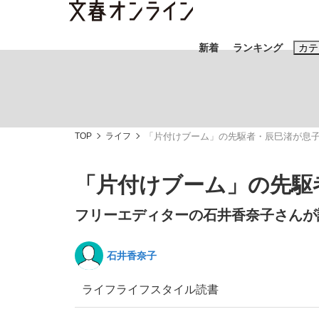
新着
ランキング
カテ
スクープ
ニュー
TOP
ライフ
「片付けブーム」の先駆者・辰巳渚が息
おすすめのキ
#藤田晋
#三
「片付けブーム」の先駆
#玉木雄一郎
フリーエディターの石井香奈子さんが
石井香奈子
「90%は失敗する。でも…」本田圭佑が初め
終戦から81年
ライフ
ライフスタイル
読書