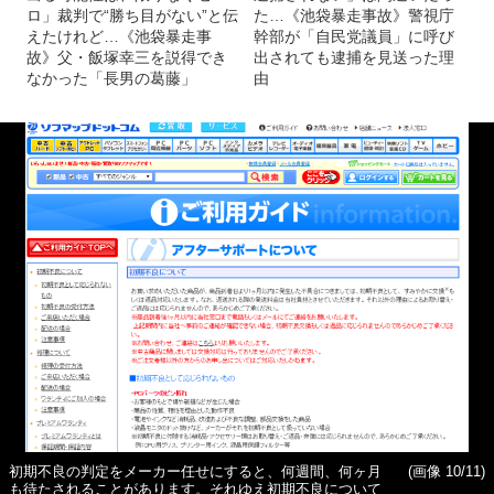
ロ」裁判で“勝ち目がない”と伝
た…《池袋暴走事故》警視庁
えたけれど…《池袋暴走事
幹部が「自民党議員」に呼び
故》父・飯塚幸三を説得でき
出されても逮捕を見送った理
なかった「長男の葛藤」
由
初期不良の判定をメーカー任せにすると、何週間、何ヶ月
(画像 10/11)
も待たされることがあります。それゆえ初期不良について