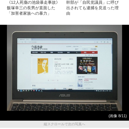
《12人死傷の池袋暴走事故》
幹部が「自民党議員」に呼び
飯塚幸三の長男が直面した
出されても逮捕を見送った理
「加害者家族への暴力」
由
(画像 8/11)
縦スクロールで次の写真へ