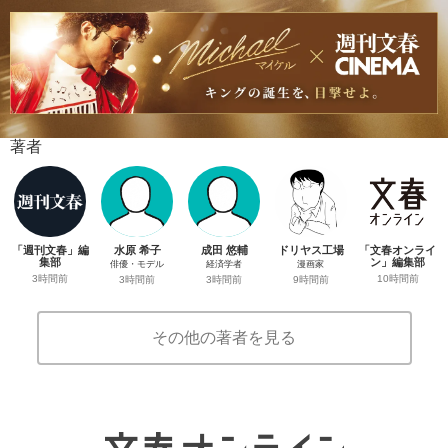
著者
「週刊文春」編
水原 希子
成田 悠輔
ドリヤス工場
「文春オンライ
集部
ン」編集部
俳優・モデル
経済学者
漫画家
3時間前
10時間前
3時間前
3時間前
9時間前
その他の著者を見る