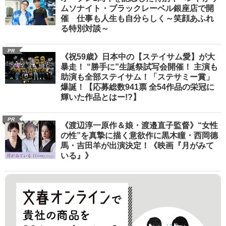
ムソナイト・ブラックレーベル銀座店で開
催 仕事も人生も自分らしく～笑顔あふれ
る特別対談～
PR
《祝59歳》日本中の【ステイサム愛】が大
暴走！ “勝手に”生誕祭試写会開催！ 主演も
助演も全部ステイサム！「ステサミー賞」
爆誕！【応募総数941票 全54作品の栄冠に
輝いた作品とはー!?】
PR
《渡辺淳一原作＆娘・渡邉直子監督》“女性
の性”を真摯に描く意欲作に黒木瞳・西岡德
馬・吉田羊が出演決定！《映画『月がみて
いる』》