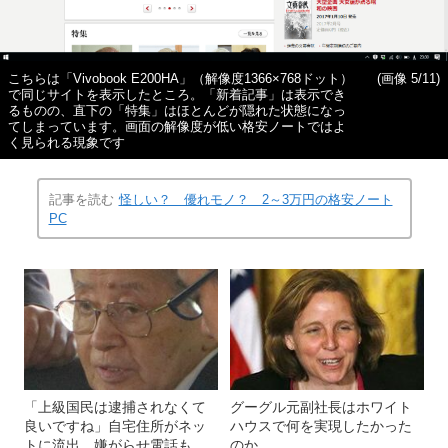
こちらは「Vivobook E200HA」（解像度1366×768ドット）
(画像 5/11)
で同じサイトを表示したところ。「新着記事」は表示でき
るものの、直下の「特集」はほとんどが隠れた状態になっ
てしまっています。画面の解像度が低い格安ノートではよ
く見られる現象です
記事を読む
怪しい？ 優れモノ？ 2～3万円の格安ノート
PC
「上級国民は逮捕されなくて
グーグル元副社長はホワイト
良いですね」自宅住所がネッ
ハウスで何を実現したかった
トに流出、嫌がらせ電話も…
のか