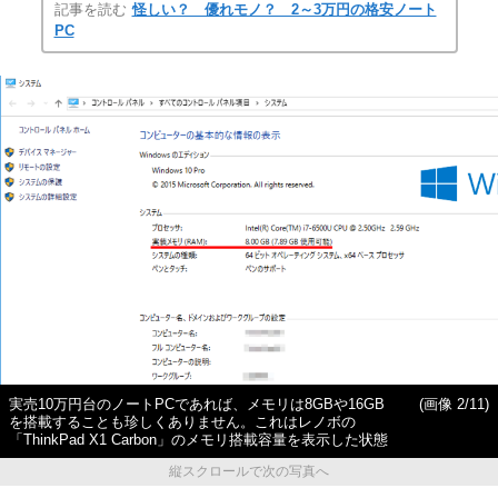
記事を読む
怪しい？ 優れモノ？ 2～3万円の格安ノート
PC
実売10万円台のノートPCであれば、メモリは8GBや16GB
(画像 2/11)
を搭載することも珍しくありません。これはレノボの
「ThinkPad X1 Carbon」のメモリ搭載容量を表示した状態
縦スクロールで次の写真へ