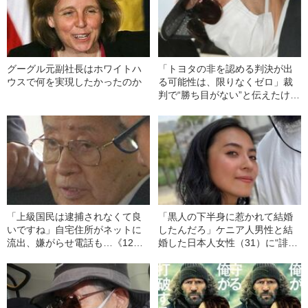
グーグル元副社長はホワイトハ
「トヨタの非を認める判決が出
ウスで何を実現したかったのか
る可能性は、限りなくゼロ」裁
判で“勝ち目がない”と伝えたけれ
ど…《池袋暴走事故》父・飯塚
幸三を説得できなかった「長男
の葛藤」
「上級国民は逮捕されなくて良
「黒人の下半身に惹かれて結婚
いですね」自宅住所がネットに
したんだろ」ケニア人男性と結
流出、嫌がらせ電話も…《12人
婚した日本人女性（31）に“誹謗
死傷の池袋暴走事故》飯塚幸三
中傷”殺到…本人が語る、日本で
の長男が直面した「加害者家族
感じる“外国人差別”のリアル
への暴力」