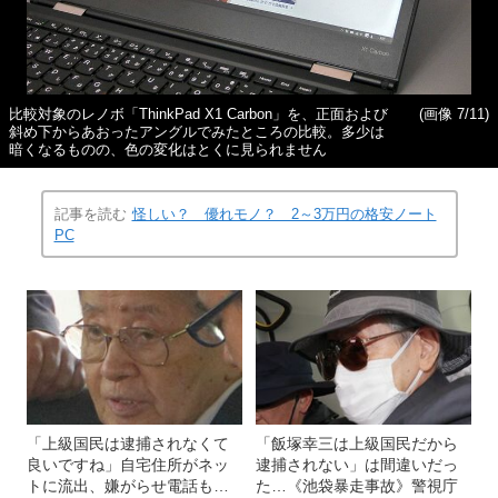
比較対象のレノボ「ThinkPad X1 Carbon」を、正面および
(画像 7/11)
斜め下からあおったアングルでみたところの比較。多少は
暗くなるものの、色の変化はとくに見られません
記事を読む
怪しい？ 優れモノ？ 2～3万円の格安ノート
PC
「上級国民は逮捕されなくて
「飯塚幸三は上級国民だから
良いですね」自宅住所がネッ
逮捕されない」は間違いだっ
トに流出、嫌がらせ電話も…
た…《池袋暴走事故》警視庁