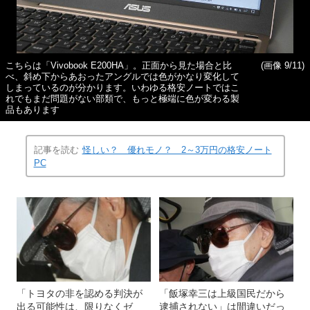
こちらは「Vivobook E200HA」。正面から見た場合と比
(画像 9/11)
べ、斜め下からあおったアングルでは色がかなり変化して
しまっているのが分かります。いわゆる格安ノートではこ
れでもまだ問題がない部類で、もっと極端に色が変わる製
品もあります
記事を読む
怪しい？ 優れモノ？ 2～3万円の格安ノート
PC
「トヨタの非を認める判決が
「飯塚幸三は上級国民だから
出る可能性は、限りなくゼ
逮捕されない」は間違いだっ