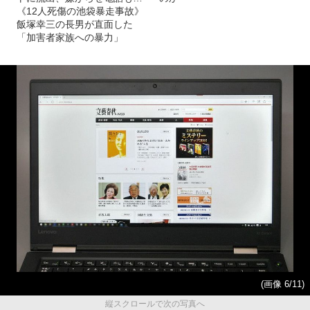
《12人死傷の池袋暴走事故》
飯塚幸三の長男が直面した
「加害者家族への暴力」
(画像 6/11)
縦スクロールで次の写真へ