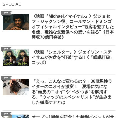
SPECIAL
PR
《映画『Michael／マイケル』》父ジョセ
フ・ジャクソン役、コールマン・ドミンゴ
オフィシャルインタビュー“観客を魅了した
名優、複雑な父親像への想いを語る”《日本
興収70億円突破》
PR
《映画『シェルター』》ジェイソン・ステ
イサムがお盆を“打破”する!!《「眠眠打破」
コラボ》
PR
「えっ、こんなに変わるの？」36歳男性ラ
イターのニオイが激変！ 夏場に気にな
る“頭皮のニオイ”や“ベタつき”を解消す
る、“ウィッグのスペシャリスト”が生み出
した徹底ケアとは
PR
オープン1周年を記念した特別イベントがサ