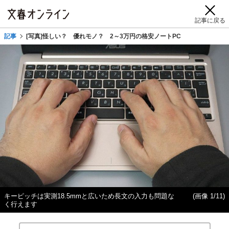
記事に戻る
記事
[写真]怪しい？ 優れモノ？ 2～3万円の格安ノートPC
キーピッチは実測18.5mmと広いため長文の入力も問題な
(画像 1/11)
く行えます