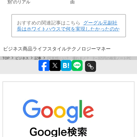
別”のリアル
由
おすすめの関連記事はこちら
グーグル元副社
長はホワイトハウスで何を実現したかったのか
ビジネス
商品
ライフスタイル
テクノロジー
マネー
TOP
ビジネス
記事
[写真]怪しい？ 優れモノ？ 2～3万円の格安ノートPC