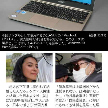
今回サンプルとして使用するのはASUSの「Vivobook
(画像 11/11)
E200HA」。実売価格3万円台と格安ながら、このクラスの
製品としては珍しく4GBのメモリを搭載した、Windows 10
Home搭載のノートPCです
「黒人の下半身に惹かれて結
「飯塚幸三は上級国民だから
婚したんだろ」ケニア人男性
逮捕されない」は間違いだっ
と結婚した日本人女性（31）
た…《池袋暴走事故》警視庁
に“誹謗中傷”殺到…本人が語
幹部が「自民党議員」に呼び
る、日本で感じる“外国人差
出されても逮捕を見送った理