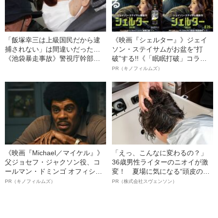
「飯塚幸三は上級国民だから逮
《映画『シェルター』》ジェイ
捕されない」は間違いだった…
ソン・ステイサムがお盆を“打
《池袋暴走事故》警視庁幹部が
破”する!!《「眠眠打破」コラ
「自民党議員」に呼び出されて
ボ》
PR（キノフィルムズ）
も逮捕を見送った理由
《映画『Michael／マイケル』》
「えっ、こんなに変わるの？」
父ジョセフ・ジャクソン役、コ
36歳男性ライターのニオイが激
ールマン・ドミンゴ オフィシャ
変！ 夏場に気になる“頭皮のニ
ルインタビュー“観客を魅了した
オイ”や“ベタつき”を解消す
PR（キノフィルムズ）
PR（株式会社スヴェンソン）
名優、複雑な父親像への想いを
る、“ウィッグのスペシャリス
語る”《日本興収70億円突破》
ト”が生み出した徹底ケアとは