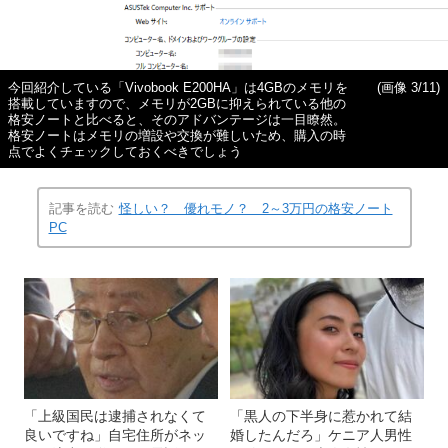
今回紹介している「Vivobook E200HA」は4GBのメモリを
(画像 3/11)
搭載していますので、メモリが2GBに抑えられている他の
格安ノートと比べると、そのアドバンテージは一目瞭然。
格安ノートはメモリの増設や交換が難しいため、購入の時
点でよくチェックしておくべきでしょう
記事を読む
怪しい？ 優れモノ？ 2～3万円の格安ノート
PC
「上級国民は逮捕されなくて
「黒人の下半身に惹かれて結
良いですね」自宅住所がネッ
婚したんだろ」ケニア人男性