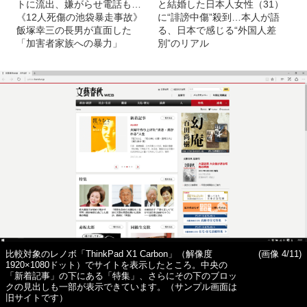
トに流出、嫌がらせ電話も…
と結婚した日本人女性（31）
《12人死傷の池袋暴走事故》
に“誹謗中傷”殺到…本人が語
飯塚幸三の長男が直面した
る、日本で感じる“外国人差
「加害者家族への暴力」
別”のリアル
比較対象のレノボ「ThinkPad X1 Carbon」（解像度
(画像 4/11)
1920×1080ドット）でサイトを表示したところ。中央の
「新着記事」の下にある「特集」、さらにその下のブロッ
クの見出しも一部が表示できています。（サンプル画面は
旧サイトです）