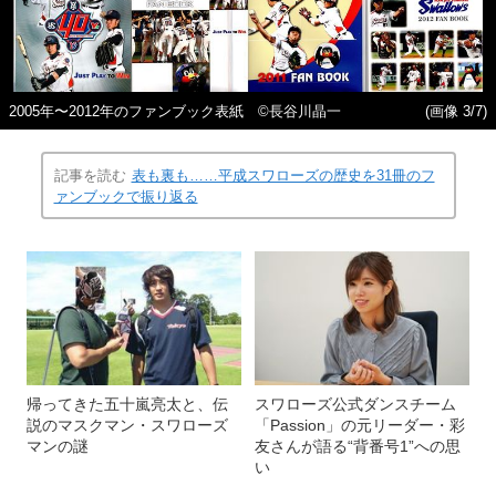
2005年〜2012年のファンブック表紙 ©長谷川晶一
(画像 3/7)
記事を読む
表も裏も……平成スワローズの歴史を31冊のフ
ァンブックで振り返る
帰ってきた五十嵐亮太と、伝
スワローズ公式ダンスチーム
説のマスクマン・スワローズ
「Passion」の元リーダー・彩
マンの謎
友さんが語る“背番号1”への思
い