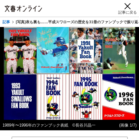
記事に戻る
記事
[写真]表も裏も……平成スワローズの歴史を31冊のファンブックで振り返
1989年〜1996年のファンブック表紙 ©長谷川晶一
(画像 1/7)