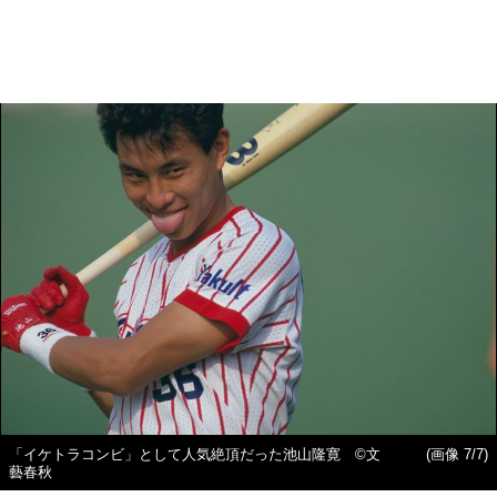
「イケトラコンビ」として人気絶頂だった池山隆寛 ©文
(画像 7/7)
藝春秋