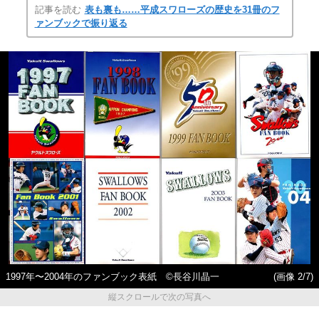
記事を読む
表も裏も……平成スワローズの歴史を31冊のフ
ァンブックで振り返る
1997年〜2004年のファンブック表紙 ©長谷川晶一
(画像 2/7)
縦スクロールで次の写真へ