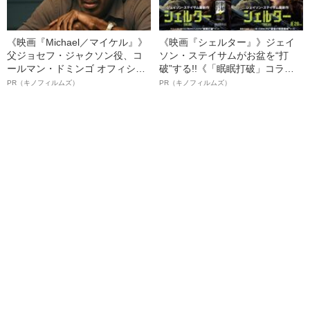
《映画『Michael／マイケル』》
《映画『シェルター』》ジェイ
父ジョセフ・ジャクソン役、コ
ソン・ステイサムがお盆を“打
ールマン・ドミンゴ オフィシャ
破”する!!《「眠眠打破」コラ
ルインタビュー“観客を魅了した
ボ》
PR（キノフィルムズ）
PR（キノフィルムズ）
名優、複雑な父親像への想いを
語る”《日本興収70億円突破》