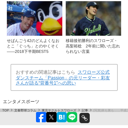
せばんごう42のどんよくなお
移籍後初勝利のスワローズ・
とこ「ぐっち」とのやくそく
高梨裕稔 2年前に聞いた忘れ
――2018下半期BEST5
られない言葉
おすすめの関連記事はこちら
スワローズ公式
ダンスチーム「Passion」の元リーダー・彩友
さんが語る“背番号1”への思い
エンタメ
スポーツ
TOP
文春野球コラム
東京ヤクルトスワローズ
記事
[写真]表も裏も……平