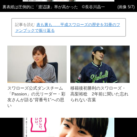
裏表紙は圧倒的に「渡辺謙」率が高かった ©長谷川晶一
(画像 5/7)
記事を読む
表も裏も……平成スワローズの歴史を31冊のフ
ァンブックで振り返る
スワローズ公式ダンスチーム
移籍後初勝利のスワローズ・
「Passion」の元リーダー・彩
高梨裕稔 2年前に聞いた忘れ
友さんが語る“背番号1”への思
られない言葉
い