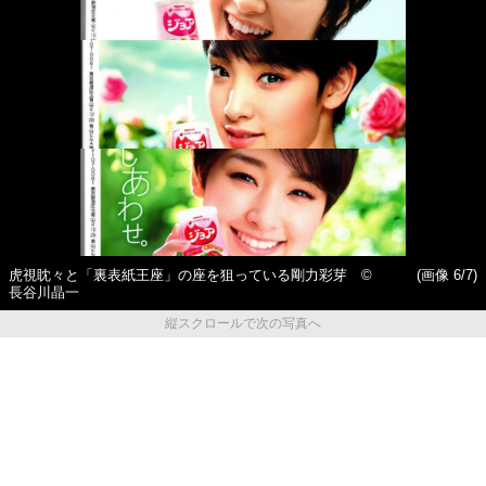
虎視眈々と「裏表紙王座」の座を狙っている剛力彩芽 ©
(画像 6/7)
長谷川晶一
縦スクロールで次の写真へ