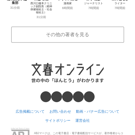
集部
西川口榎本クリニ
漫画家
ジャーナリスト
ライター
ック副院長（精神
31分前
6時間前
7時間前
7時間前
保健福祉士・社会
福祉士）
31分前
その他の著者を見る
広告掲載について
お問い合わせ
動画・バナー広告について
サイトポリシー
運営会社
ABJマークは、この電子書店・電子書籍配信サービスが、著作権者からコ