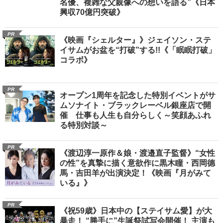
名優、複雑な父親像への想いを語る”《日本
興収70億円突破》
PR
《映画『シェルター』》ジェイソン・ステ
イサムがお盆を“打破”する!!《「眠眠打破」
コラボ》
PR
オープン1周年を記念した特別イベントがサ
ムソナイト・ブラックレーベル銀座店で開
催 仕事も人生も自分らしく～笑顔あふれ
る特別対談～
PR
《渡辺淳一原作＆娘・渡邉直子監督》“女性
の性”を真摯に描く意欲作に黒木瞳・西岡德
馬・吉田羊が出演決定！《映画『月がみて
いる』》
PR
《祝59歳》日本中の【ステイサム愛】が大
暴走！ “勝手に”生誕祭試写会開催！ 主演も