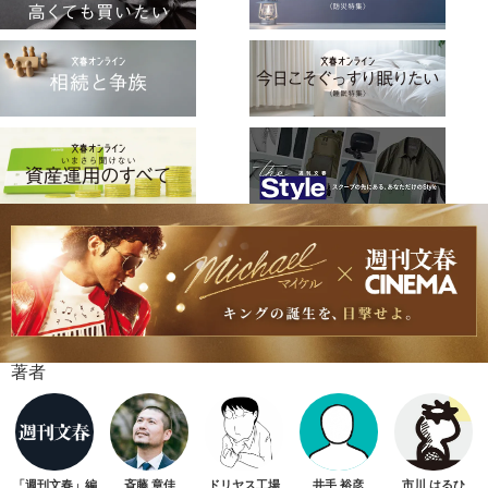
著者
「週刊文春」編
斉藤 章佳
ドリヤス工場
井手 裕彦
市川 はるひ