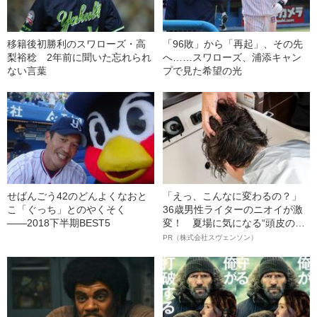
移籍後初勝利のスワローズ・高
「96敗」から「再起」、その先
梨裕稔 2年前に聞いた忘れられ
へ……スワローズ、浦添キャン
ない言葉
プで見た希望の光
せばんごう42のどんよくなおと
「えっ、こんなに変わるの？」
こ「ぐっち」とのやくそく
36歳男性ライターのニオイが激
――2018下半期BEST5
変！ 夏場に気になる“頭皮のニ
オイ”や“ベタつき”を解消す
PR（株式会社スヴェンソン）
る、“ウィッグのスペシャリス
ト”が生み出した徹底ケアとは