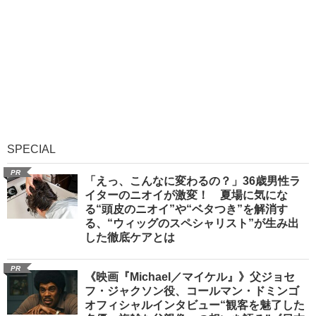
SPECIAL
PR
「えっ、こんなに変わるの？」36歳男性ラ
イターのニオイが激変！ 夏場に気にな
る“頭皮のニオイ”や“ベタつき”を解消す
る、“ウィッグのスペシャリスト”が生み出
した徹底ケアとは
PR
《映画『Michael／マイケル』》父ジョセ
フ・ジャクソン役、コールマン・ドミンゴ
オフィシャルインタビュー“観客を魅了した