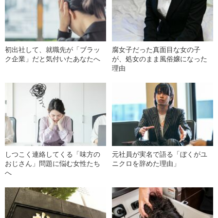
初出社して、就職先が「ブラッ
腐女子だった真面目な女の子
ク企業」だと気付いたあなたへ
が、処女のまま風俗嬢になった
理由
しつこく連絡してくる「味方の
元社員が実名で語る「ぼくがユ
おじさん」問題に悩む女性たち
ニクロを辞めた理由」
へ