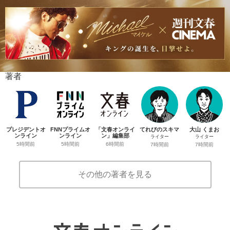
著者
プレジデントオ
FNNプライムオ
「文春オンライ
てれびのスキマ
大山 くまお
ンライン
ンライン
ン」編集部
ライター
ライター
5時間前
5時間前
6時間前
7時間前
7時間前
その他の著者を見る