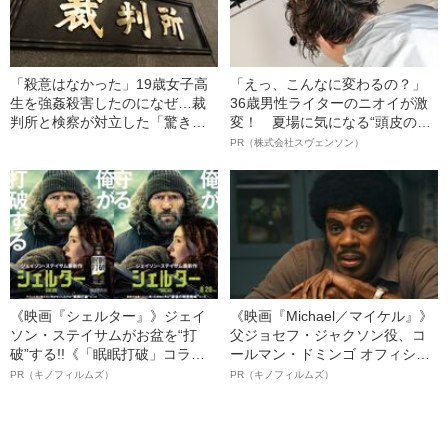
「殺意はなかった」19歳女子高
「えっ、こんなに変わるの？」
生を強姦殺害したのになぜ…裁
36歳男性ライターのニオイが激
判所と検察が対立した「驚きの
変！ 夏場に気になる“頭皮のニ
判決」（昭和42年の事件）
オイ”や“ベタつき”を解消す
PR（株式会社スヴェンソン）
る、“ウィッグのスペシャリス
ト”が生み出した徹底ケアとは
《映画『シェルター』》ジェイ
《映画『Michael／マイケル』》
ソン・ステイサムがお盆を“打
父ジョセフ・ジャクソン役、コ
破”する!!《「眠眠打破」コラ
ールマン・ドミンゴ オフィシャ
ボ》
ルインタビュー“観客を魅了した
PR（キノフィルムズ）
PR（キノフィルムズ）
名優、複雑な父親像への想いを
語る”《日本興収70億円突破》