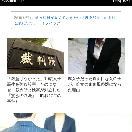
©iStock.com
(画像 5/6)
記事を読む
新入社員が覚えておきたい「理不尽な上司を社
会的に殺す」ライフハック
「殺意はなかった」19歳女子
腐女子だった真面目な女の子
高生を強姦殺害したのにな
が、処女のまま風俗嬢になっ
ぜ…裁判所と検察が対立した
た理由
「驚きの判決」（昭和42年の
事件）