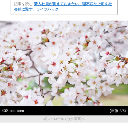
記事を読む
新入社員が覚えておきたい「理不尽な上司を社
会的に殺す」ライフハック
©iStock.com
(画像 2/6)
縦スクロールで次の写真へ