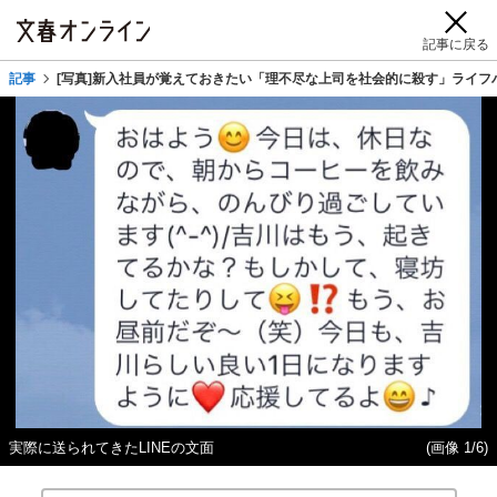
記事に戻る
記事
[写真]新入社員が覚えておきたい「理不尽な上司を社会的に殺す」ライフ
実際に送られてきたLINEの文面
(画像 1/6)