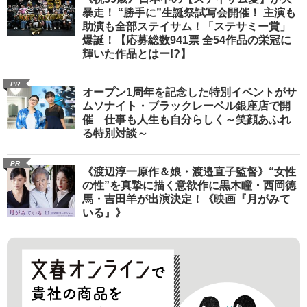
暴走！ “勝手に”生誕祭試写会開催！ 主演も
助演も全部ステイサム！「ステサミー賞」
爆誕！【応募総数941票 全54作品の栄冠に
輝いた作品とはー!?】
PR
オープン1周年を記念した特別イベントがサ
ムソナイト・ブラックレーベル銀座店で開
催 仕事も人生も自分らしく～笑顔あふれ
る特別対談～
PR
《渡辺淳一原作＆娘・渡邉直子監督》“女性
の性”を真摯に描く意欲作に黒木瞳・西岡德
馬・吉田羊が出演決定！《映画『月がみて
いる』》