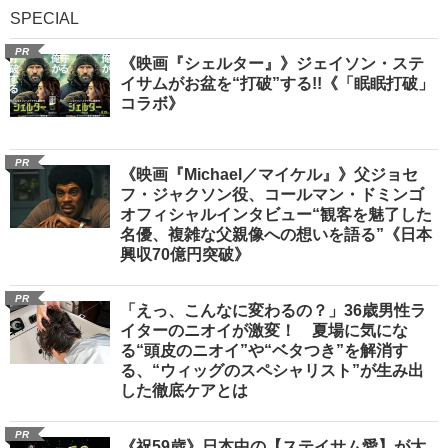
SPECIAL
PR
《映画『シェルター』》ジェイソン・ステ
イサムがお盆を“打破”する!!《「眠眠打破」
コラボ》
PR
《映画『Michael／マイケル』》父ジョセ
フ・ジャクソン役、コールマン・ドミンゴ
オフィシャルインタビュー“観客を魅了した
名優、複雑な父親像への想いを語る”《日本
興収70億円突破》
PR
「えっ、こんなに変わるの？」36歳男性ラ
イターのニオイが激変！ 夏場に気にな
る“頭皮のニオイ”や“ベタつき”を解消す
る、“ウィッグのスペシャリスト”が生み出
した徹底ケアとは
PR
《祝59歳》日本中の【ステイサム愛】が大